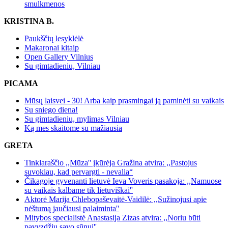
smulkmenos
KRISTINA B.
Paukščių lesyklėlė
Makaronai kitaip
Open Gallery Vilnius
Su gimtadieniu, Vilniau
PICAMA
Mūsų laisvei - 30! Arba kaip prasmingai ją paminėti su vaikais
Su sniego diena!
Su gimtadieniu, mylimas Vilniau
Ką mes skaitome su mažiausia
GRETA
Tinklaraščio ,,Mūza'' įkūrėja Gražina atvira: ,,Pastojus
suvokiau, kad pervargti - nevalia“
Čikagoje gyvenanti lietuvė Ieva Voveris pasakoja: ,,Namuose
su vaikais kalbame tik lietuviškai''
Aktorė Marija Chlebopaševaitė-Vaidilė: ,,Sužinojusi apie
nėštumą jaučiausi palaiminta''
Mitybos specialistė Anastasija Zizas atvira: ,,Noriu būti
pavyzdžiu savo sūnui''