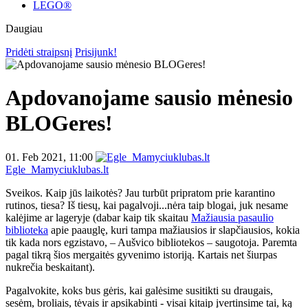
LEGO®
Daugiau
Pridėti straipsnį
Prisijunk!
Apdovanojame sausio mėnesio
BLOGeres!
01. Feb 2021, 11:00
Egle_Mamyciuklubas.lt
Sveikos. Kaip jūs laikotės? Jau turbūt pripratom prie karantino
rutinos, tiesa? Iš tiesų, kai pagalvoji...nėra taip blogai, juk nesame
kalėjime ar lageryje (dabar kaip tik skaitau
Mažiausia pasaulio
biblioteka
apie paauglę, kuri tampa mažiausios ir slapčiausios, kokia
tik kada nors egzistavo, – Aušvico bibliotekos – saugotoja. Paremta
pagal tikrą šios mergaitės gyvenimo istoriją. Kartais net šiurpas
nukrečia beskaitant).
Pagalvokite, koks bus gėris, kai galėsime susitikti su draugais,
sesėm, broliais, tėvais ir apsikabinti - visai kitaip įvertinsime tai, ką