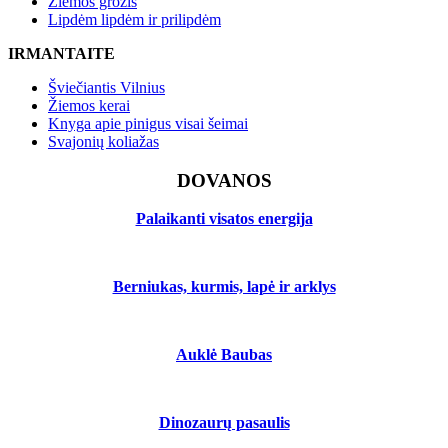
Žiemos grožis
Lipdėm lipdėm ir prilipdėm
IRMANTAITE
Šviečiantis Vilnius
Žiemos kerai
Knyga apie pinigus visai šeimai
Svajonių koliažas
DOVANOS
Palaikanti visatos energija
Berniukas, kurmis, lapė ir arklys
Auklė Baubas
Dinozaurų pasaulis