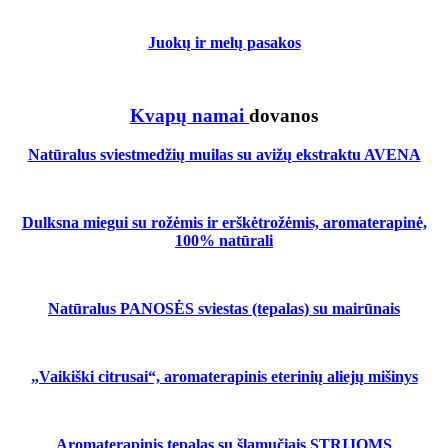
Juokų ir melų pasakos
Kvapų namai
dovanos
Natūralus sviestmedžių muilas su avižų ekstraktu AVENA
Dulksna miegui su rožėmis ir erškėtrožėmis, aromaterapinė,
100% natūrali
Natūralus PANOSĖS sviestas (tepalas) su mairūnais
„Vaikiški citrusai“, aromaterapinis eterinių aliejų mišinys
Aromaterapinis tepalas su šlamučiais STRIJOMS