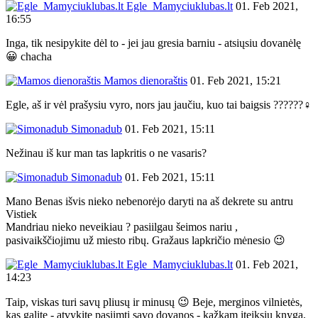
Egle_Mamyciuklubas.lt
01. Feb 2021,
16:55
Inga, tik nesipykite dėl to - jei jau gresia barniu - atsiųsiu dovanėlę
😀 chacha
Mamos dienoraštis
01. Feb 2021, 15:21
Egle, aš ir vėl prašysiu vyro, nors jau jaučiu, kuo tai baigsis ??????‍♀️
Simonadub
01. Feb 2021, 15:11
Nežinau iš kur man tas lapkritis o ne vasaris?
Simonadub
01. Feb 2021, 15:11
Mano Benas išvis nieko nebenorėjo daryti na aš dekrete su antru
Vistiek
Mandriau nieko neveikiau ? pasiilgau šeimos nariu ,
pasivaikščiojimu už miesto ribų. Gražaus lapkričio mėnesio 😉
Egle_Mamyciuklubas.lt
01. Feb 2021,
14:23
Taip, viskas turi savų pliusų ir minusų 😉 Beje, merginos vilnietės,
kas galite - atvykite pasiimti savo dovanos - kažkam įteiksiu knygą,