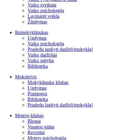
Vaiko sveikata
Vaiko psichologija
Lavinanti veikla
Žindymas
Ikimokyklinukas
Ugdymas
Vaiko psichologija
Pradedu lankyti darželį/mokyklą!
Vaikų darželiai
Vaiko mityba
Biblioteka
Moksleivis
Mokyklinukų klubas
Ugdymas
Pramogos
Biblioteka
Pradedu lankyti darželį/mokyklą!
Moterų klubas
Blogai
Vasaros gidas
Receptai
Moters psichologija