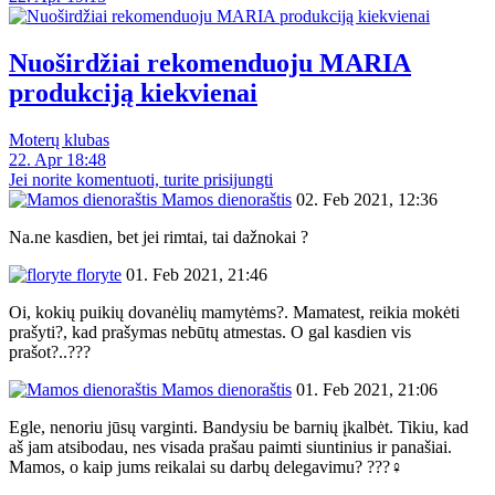
Nuoširdžiai rekomenduoju MARIA
produkciją kiekvienai
Moterų klubas
22. Apr 18:48
Jei norite komentuoti, turite prisijungti
Mamos dienoraštis
02. Feb 2021, 12:36
Na.ne kasdien, bet jei rimtai, tai dažnokai ?
floryte
01. Feb 2021, 21:46
Oi, kokių puikių dovanėlių mamytėms?. Mamatest, reikia mokėti
prašyti?, kad prašymas nebūtų atmestas. O gal kasdien vis
prašot?..???
Mamos dienoraštis
01. Feb 2021, 21:06
Egle, nenoriu jūsų varginti. Bandysiu be barnių įkalbėt. Tikiu, kad
aš jam atsibodau, nes visada prašau paimti siuntinius ir panašiai.
Mamos, o kaip jums reikalai su darbų delegavimu? ???‍♀️