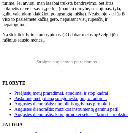
turime. Jei atvirai, man laaabai trūksta bendravimo, bet šitas
laikmetis davė ir savų „perlų" (man tai ramybė, sustojimas, tyla,
galiu valandom klaidžioti po apsnigtą mišką). Neabejoju - ir jūs iš
viso to pasisėmėte kažką gero, nepaisant visų rūpesčių ir
nepatogumų.
Na šiek tiek lyrinis nukrypimas :) O dabar metas apžvelgti jūsų
rašinius sausio mėnesį.
Straipsnis tęsiamas po reklamos
FLORYTE
Praėjusių metų praradimai, atradimai ir stop kadrai
Paskutinę metų dieną sniego ieškojom, o radom...
Augustės dienoraštis: nuotolinis ugdymas pirmokui
Augustės dienoraštis: muzikos instrumentą gaminu pati!
Augustės dienoraštis: kaip pirmokei sekasi "krimsti" mokslus
JALDIJA