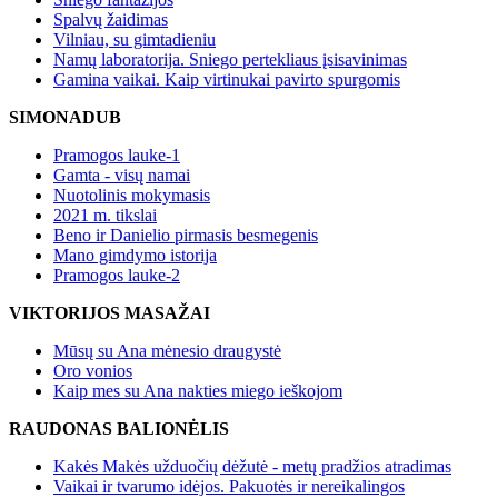
Spalvų žaidimas
Vilniau, su gimtadieniu
Namų laboratorija. Sniego pertekliaus įsisavinimas
Gamina vaikai. Kaip virtinukai pavirto spurgomis
SIMONADUB
Pramogos lauke-1
Gamta - visų namai
Nuotolinis mokymasis
2021 m. tikslai
Beno ir Danielio pirmasis besmegenis
Mano gimdymo istorija
Pramogos lauke-2
VIKTORIJOS MASAŽAI
Mūsų su Ana mėnesio draugystė
Oro vonios
Kaip mes su Ana nakties miego ieškojom
RAUDONAS BALIONĖLIS
Kakės Makės užduočių dėžutė - metų pradžios atradimas
Vaikai ir tvarumo idėjos. Pakuotės ir nereikalingos