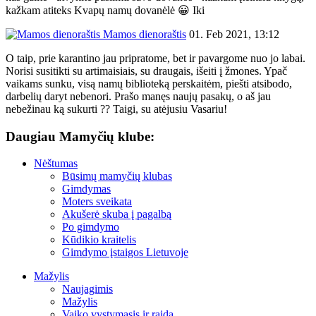
kažkam atiteks Kvapų namų dovanėlė 😀 Iki
Mamos dienoraštis
01. Feb 2021, 13:12
O taip, prie karantino jau pripratome, bet ir pavargome nuo jo labai.
Norisi susitikti su artimaisiais, su draugais, išeiti į žmones. Ypač
vaikams sunku, visą namų biblioteką perskaitėm, piešti atsibodo,
darbelių daryt nebenori. Prašo manęs naujų pasakų, o aš jau
nebežinau ką sukurti ?? Taigi, su atėjusiu Vasariu!
Daugiau Mamyčių klube:
Nėštumas
Būsimų mamyčių klubas
Gimdymas
Moters sveikata
Akušerė skuba į pagalbą
Po gimdymo
Kūdikio kraitelis
Gimdymo įstaigos Lietuvoje
Mažylis
Naujagimis
Mažylis
Vaiko vystymasis ir raida