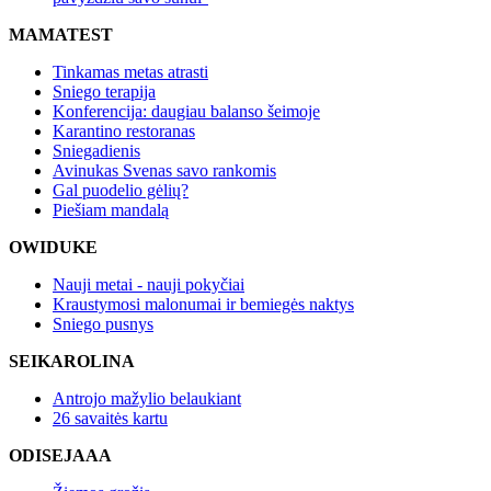
MAMATEST
Tinkamas metas atrasti
Sniego terapija
Konferencija: daugiau balanso šeimoje
Karantino restoranas
Sniegadienis
Avinukas Svenas savo rankomis
Gal puodelio gėlių?
Piešiam mandalą
OWIDUKE
Nauji metai - nauji pokyčiai
Kraustymosi malonumai ir bemiegės naktys
Sniego pusnys
SEIKAROLINA
Antrojo mažylio belaukiant
26 savaitės kartu
ODISEJAAA