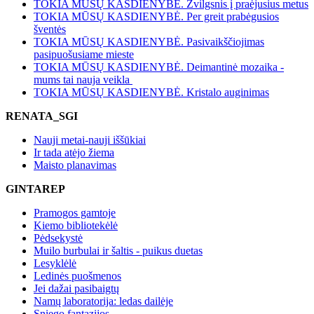
TOKIA MŪSŲ KASDIENYBĖ. Žvilgsnis į praėjusius metus
TOKIA MŪSŲ KASDIENYBĖ. Per greit prabėgusios
šventės
TOKIA MŪSŲ KASDIENYBĖ. Pasivaikščiojimas
pasipuošusiame mieste
TOKIA MŪSŲ KASDIENYBĖ. Deimantinė mozaika -
mums tai nauja veikla
TOKIA MŪSŲ KASDIENYBĖ. Kristalo auginimas
RENATA_SGI
Nauji metai-nauji iššūkiai
Ir tada atėjo žiema
Maisto planavimas
GINTAREP
Pramogos gamtoje
Kiemo bibliotekėlė
Pėdsekystė
Muilo burbulai ir šaltis - puikus duetas
Lesyklėlė
Ledinės puošmenos
Jei dažai pasibaigtų
Namų laboratorija: ledas dailėje
Sniego fantazijos