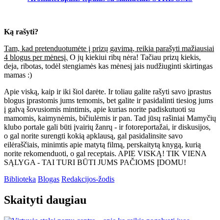
Ką
rašyti?
Tam, kad pretenduotumėte į prizų gavimą, reikia parašyti mažiausiai
4 blogus per mėnesį.
O jų kiekiui ribų nėra! Tačiau prizų kiekis,
deja, ribotas, todėl stengiamės kas mėnesį jais nudžiuginti skirtingas
mamas :)
Apie viską, kaip ir iki šiol darėte. Ir toliau galite rašyti savo įprastus
blogus įprastomis jums temomis, bet galite ir pasidalinti tiesiog jums
į galvą šovusiomis mintimis, apie kurias norite padiskutuoti su
mamomis, kaimynėmis, bičiulėmis ir pan. Tad jūsų rašiniai Mamyčių
klubo portale gali būti įvairių žanrų - ir fotoreportažai, ir diskusijos,
o gal norite surengti kokią apklausą, gal pasidalinsite savo
eilėraščiais, minimtis apie matytą filmą, perskaitytą knygą, kurią
norite rekomenduoti, o gal receptais. APIE VISKĄ! TIK VIENA
SĄLYGA - TAI TURI BŪTI JUMS PAČIOMS ĮDOMU!
Biblioteka
Blogas
Redakcijos-žodis
Skaityti daugiau