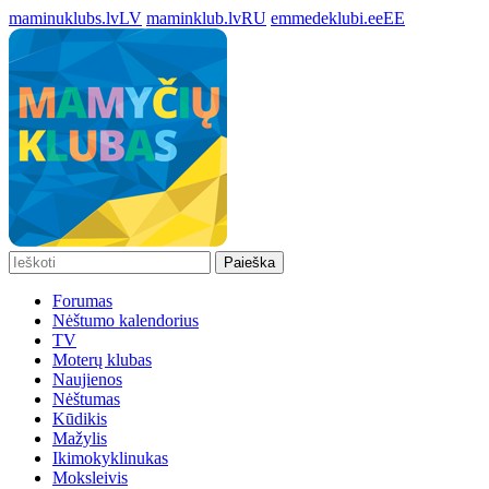
maminuklubs.lv
LV
maminklub.lv
RU
emmedeklubi.ee
EE
Paieška
Forumas
Nėštumo kalendorius
TV
Moterų klubas
Naujienos
Nėštumas
Kūdikis
Mažylis
Ikimokyklinukas
Moksleivis