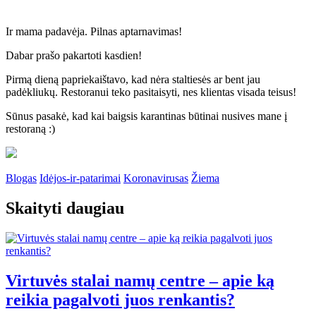
Ir mama padavėja. Pilnas aptarnavimas!
Dabar prašo pakartoti kasdien!
Pirmą dieną papriekaištavo, kad nėra staltiesės ar bent jau
padėkliukų. Restoranui teko pasitaisyti, nes klientas visada teisus!
Sūnus pasakė, kad kai baigsis karantinas būtinai nusives mane į
restoraną :)
Blogas
Idėjos-ir-patarimai
Koronavirusas
Žiema
Skaityti daugiau
Virtuvės stalai namų centre – apie ką
reikia pagalvoti juos renkantis?