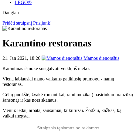
LEGO®
Daugiau
Pridėti straipsnį
Prisijunk!
Karantino restoranas
21. Jan 2021, 18:26
Mamos dienoraštis
Karantinas išmokė susigalvoti veiklų iš nieko.
Viena labiausiai mano vaikams patikiusių pramogų - namų
restoranas.
Gėlių puokštė, žvakė romantikai, rami muzika ( pasirinkau pranzūzų
šansoną) ir kas nors skanaus.
Meniu: ledai, arbata, sausainiai, kukurūzai. Žodžiu, kažkas, ką
vaikai mėgsta.
Straipsnis tęsiamas po reklamos