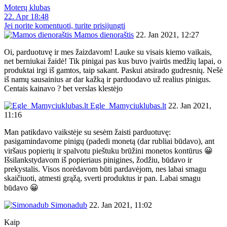
Moterų klubas
22. Apr 18:48
Jei norite komentuoti, turite prisijungti
Mamos dienoraštis
22. Jan 2021, 12:27
Oi, parduotuvę ir mes žaizdavom! Lauke su visais kiemo vaikais,
net berniukai žaidė! Tik pinigai pas kus buvo įvairūs medžių lapai, o
produktai irgi iš gamtos, taip sakant. Paskui atsirado gudresnių. Nešė
iš namų sausainius ar dar kažką ir parduodavo už realius pinigus.
Centais kainavo ? bet verslas klestėjo
Egle_Mamyciuklubas.lt
22. Jan 2021,
11:16
Man patikdavo vaikstėje su sesėm žaisti parduotuvę:
pasigamindavome pinigų (padedi monetą (dar rubliai būdavo), ant
viršaus popierių ir spalvotu pieštuku brūžini monetos kontūrus 😀
Išsilankstydavom iš popieriaus pinigines, žodžiu, būdavo ir
prekystalis. Visos norėdavom būti pardavėjom, nes labai smagu
skaičiuoti, atmesti grąžą, sverti produktus ir pan. Labai smagu
būdavo 😀
Simonadub
22. Jan 2021, 11:02
Kaip