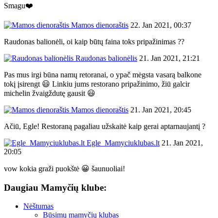
Smagu❤️
Mamos dienoraštis
22. Jan 2021, 00:37
Raudonas balionėli, oi kaip būtų faina toks pripažinimas ??
Raudonas balionėlis
21. Jan 2021, 21:21
Pas mus irgi būna namų retoranai, o ypač mėgsta vasarą balkone
tokį įsirengt 😃 Linkiu jums restorano pripažinimo, žiū galcir
michelin žvaigždutę gausit 😃
Mamos dienoraštis
21. Jan 2021, 20:45
Ačiū, Egle! Restoraną pagaliau užskaitė kaip gerai aptarnaujantį ?
Egle_Mamyciuklubas.lt
21. Jan 2021,
20:05
vow kokia graži puokštė 😀 šaunuoliai!
Daugiau Mamyčių klube:
Nėštumas
Būsimų mamyčių klubas