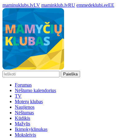
maminuklubs.lv
LV
maminklub.lv
RU
emmedeklubi.ee
EE
Paieška
Forumas
Nėštumo kalendorius
TV
Moterų klubas
Naujienos
Nėštumas
Kūdikis
Mažylis
Ikimokyklinukas
Moksleivis