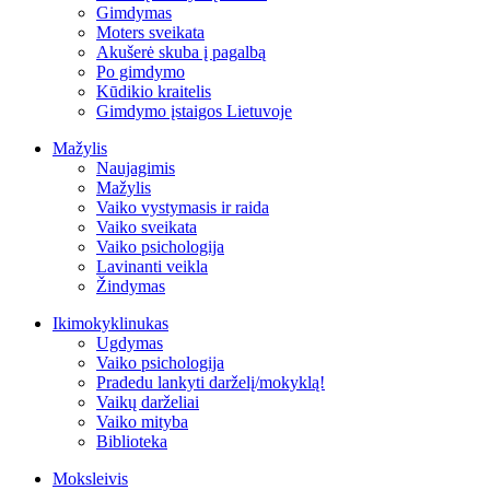
Gimdymas
Moters sveikata
Akušerė skuba į pagalbą
Po gimdymo
Kūdikio kraitelis
Gimdymo įstaigos Lietuvoje
Mažylis
Naujagimis
Mažylis
Vaiko vystymasis ir raida
Vaiko sveikata
Vaiko psichologija
Lavinanti veikla
Žindymas
Ikimokyklinukas
Ugdymas
Vaiko psichologija
Pradedu lankyti darželį/mokyklą!
Vaikų darželiai
Vaiko mityba
Biblioteka
Moksleivis