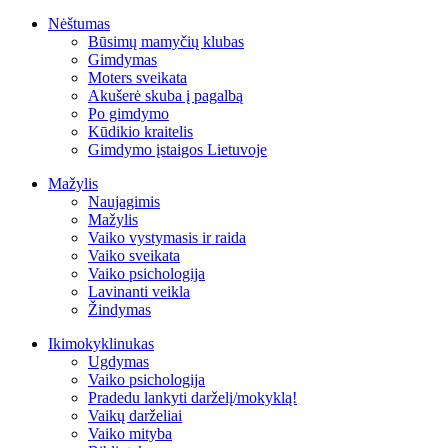
Nėštumas
Būsimų mamyčių klubas
Gimdymas
Moters sveikata
Akušerė skuba į pagalbą
Po gimdymo
Kūdikio kraitelis
Gimdymo įstaigos Lietuvoje
Mažylis
Naujagimis
Mažylis
Vaiko vystymasis ir raida
Vaiko sveikata
Vaiko psichologija
Lavinanti veikla
Žindymas
Ikimokyklinukas
Ugdymas
Vaiko psichologija
Pradedu lankyti darželį/mokyklą!
Vaikų darželiai
Vaiko mityba