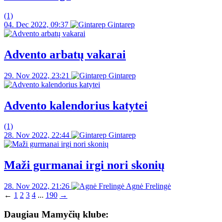
(1)
04. Dec 2022, 09:37
Gintarep
Advento arbatų vakarai
29. Nov 2022, 23:21
Gintarep
Advento kalendorius katytei
(1)
28. Nov 2022, 22:44
Gintarep
Maži gurmanai irgi nori skonių
28. Nov 2022, 21:26
Agnė Frelingė
←
1
2
3
4
...
190
→
Daugiau Mamyčių klube: