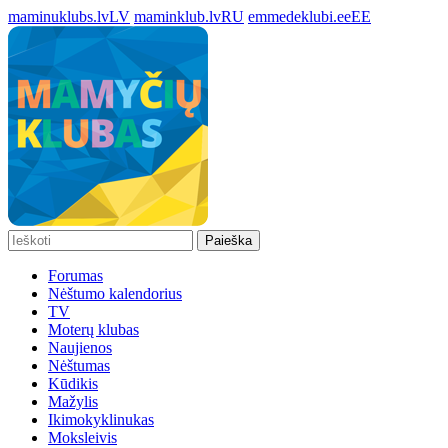
maminuklubs.lv
LV
maminklub.lv
RU
emmedeklubi.ee
EE
Paieška
Forumas
Nėštumo kalendorius
TV
Moterų klubas
Naujienos
Nėštumas
Kūdikis
Mažylis
Ikimokyklinukas
Moksleivis