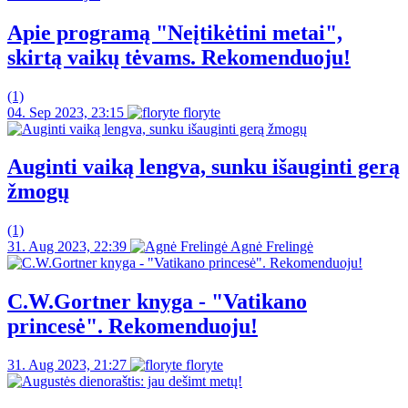
Apie programą "Neįtikėtini metai",
skirtą vaikų tėvams. Rekomenduoju!
(1)
04. Sep 2023, 23:15
floryte
Auginti vaiką lengva, sunku išauginti gerą
žmogų
(1)
31. Aug 2023, 22:39
Agnė Frelingė
C.W.Gortner knyga - "Vatikano
princesė". Rekomenduoju!
31. Aug 2023, 21:27
floryte