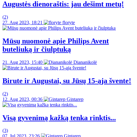
Augustės dienoraštis: jau dešimt metų!
(2)
27. Aug 2023, 18:21
floryte
Mūsų nuomonė apie Philips Avent
buteliuką ir čiulptuką
21. Aug 2023, 15:40
Diananikolė
Birute ir Augustai, su Jūsų 15-ąja švente!
(2)
12. Aug 2023, 00:36
Gintarep
Visą gyvenimą kažką tenka rinktis...
(3)
07. Jul 2023, 23:26
Gintarep