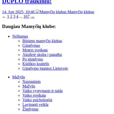
DUPLO traukiniu!
14. Apr 2025, 10:46
Mamyčių klubas
←
1
2
3
4
...
167
→
Daugiau Mamyčių klube:
Nėštumas
Būsimų mamyčių klubas
Gimdymas
Moters sveikata
Akušerė skuba į pagalbą
Po gimdymo
Kūdikio kraitelis
Gimdymo įstaigos Lietuvoje
Mažylis
Naujagimis
Mažylis
Vaiko vystymasis ir raida
Vaiko sveikata
Vaiko psichologija
Lavinanti veikla
Žindymas