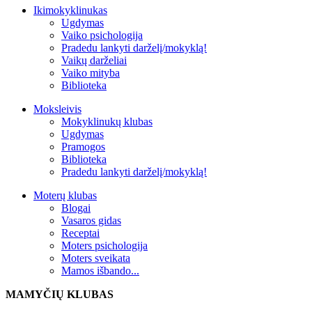
Ikimokyklinukas
Ugdymas
Vaiko psichologija
Pradedu lankyti darželį/mokyklą!
Vaikų darželiai
Vaiko mityba
Biblioteka
Moksleivis
Mokyklinukų klubas
Ugdymas
Pramogos
Biblioteka
Pradedu lankyti darželį/mokyklą!
Moterų klubas
Blogai
Vasaros gidas
Receptai
Moters psichologija
Moters sveikata
Mamos išbando...
MAMYČIŲ KLUBAS