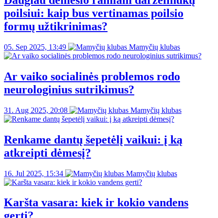
Daugiau dėmesio ramiam darželinukų
poilsiui: kaip bus vertinamas poilsio
formų užtikrinimas?
05. Sep 2025, 13:49
Mamyčių klubas
Ar vaiko socialinės problemos rodo
neurologinius sutrikimus?
31. Aug 2025, 20:08
Mamyčių klubas
Renkame dantų šepetėlį vaikui: į ką
atkreipti dėmesį?
16. Jul 2025, 15:34
Mamyčių klubas
Karšta vasara: kiek ir kokio vandens
gerti?