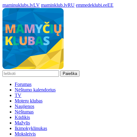
maminuklubs.lv
LV
maminklub.lv
RU
emmedeklubi.ee
EE
Paieška
Forumas
Nėštumo kalendorius
TV
Moterų klubas
Naujienos
Nėštumas
Kūdikis
Mažylis
Ikimokyklinukas
Moksleivis