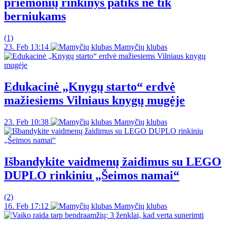
priemonių rinkinys patiks ne tik
berniukams
(1)
23. Feb 13:14
Mamyčių klubas
Edukacinė „Knygų starto“ erdvė
mažiesiems Vilniaus knygų mugėje
23. Feb 10:38
Mamyčių klubas
Išbandykite vaidmenų žaidimus su LEGO
DUPLO rinkiniu „Šeimos namai“
(2)
16. Feb 17:12
Mamyčių klubas