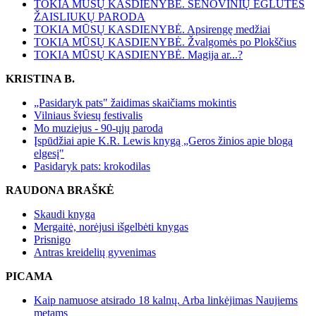
TOKIA MŪSŲ KASDIENYBĖ. SENOVINIŲ EGLUTĖS
ŽAISLIUKŲ PARODA
TOKIA MŪSŲ KASDIENYBĖ. Apsirengę medžiai
TOKIA MŪSŲ KASDIENYBĖ. Žvalgomės po Plokščius
TOKIA MŪSŲ KASDIENYBĖ. Magija ar...?
KRISTINA B.
„Pasidaryk pats" žaidimas skaičiams mokintis
Vilniaus šviesų festivalis
Mo muziejus - 90-ųjų paroda
Įspūdžiai apie K.R. Lewis knygą „Geros žinios apie blogą
elgesį"
Pasidaryk pats: krokodilas
RAUDONA BRAŠKĖ
Skaudi knyga
Mergaitė, norėjusi išgelbėti knygas
Prisnigo
Antras kreidelių gyvenimas
PICAMA
Kaip namuose atsirado 18 kalnų. Arba linkėjimas Naujiems
metams