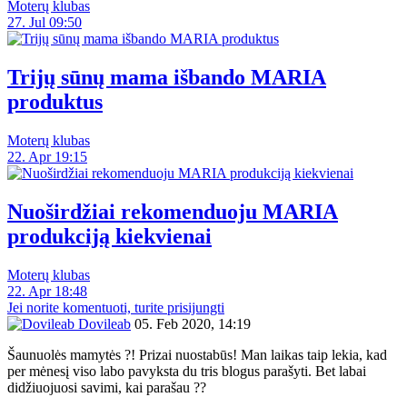
Moterų klubas
27. Jul 09:50
Trijų sūnų mama išbando MARIA
produktus
Moterų klubas
22. Apr 19:15
Nuoširdžiai rekomenduoju MARIA
produkciją kiekvienai
Moterų klubas
22. Apr 18:48
Jei norite komentuoti, turite prisijungti
Dovileab
05. Feb 2020, 14:19
Šaunuolės mamytės ?! Prizai nuostabūs! Man laikas taip lekia, kad
per mėnesį viso labo pavyksta du tris blogus parašyti. Bet labai
didžiuojuosi savimi, kai parašau ??