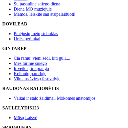
Su pasauline sniego diena
Diena MO muziejuje
Mamos, leiskite sau atsipalaiduoti!
DOVILEAB
Praėjusių metų stebuklas
Urtės perliukai
GINTAREP
Čia ramu: vieni sėdi, kiti guli....
Mes turime sniego
Ir veikla, ir apranga
Kelionių parodoje
Vilniaus šviesų festivalyje
RAUDONAS BALIONĖLIS
Vaikai ir stalo žaidimai. Mokomės anatomijos
SAULELYDIS123
Mūsų Laisvė
SRAIGIUKAS