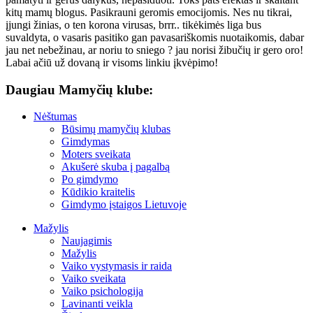
kitų mamų blogus. Pasikrauni geromis emocijomis. Nes nu tikrai,
įjungi žinias, o ten korona virusas, brrr.. tikėkimės liga bus
suvaldyta, o vasaris pasitiko gan pavasariškomis nuotaikomis, dabar
jau net nebežinau, ar noriu to sniego ? jau norisi žibučių ir gero oro!
Labai ačiū už dovaną ir visoms linkiu įkvėpimo!
Daugiau Mamyčių klube:
Nėštumas
Būsimų mamyčių klubas
Gimdymas
Moters sveikata
Akušerė skuba į pagalbą
Po gimdymo
Kūdikio kraitelis
Gimdymo įstaigos Lietuvoje
Mažylis
Naujagimis
Mažylis
Vaiko vystymasis ir raida
Vaiko sveikata
Vaiko psichologija
Lavinanti veikla