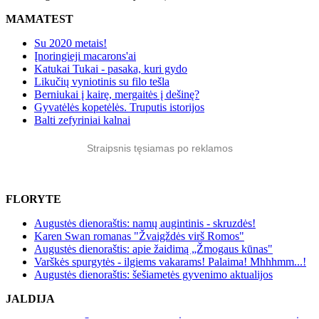
MAMATEST
Su 2020 metais!
Įnoringieji macarons'ai
Katukai Tukai - pasaka, kuri gydo
Likučių vyniotinis su filo tešla
Berniukai į kairę, mergaitės į dešinę?
Gyvatėlės kopetėlės. Truputis istorijos
Balti zefyriniai kalnai
Straipsnis tęsiamas po reklamos
FLORYTE
Augustės dienoraštis: namų augintinis - skruzdės!
Karen Swan romanas "Žvaigždės virš Romos"
Augustės dienoraštis: apie žaidimą „Žmogaus kūnas"
Varškės spurgytės - ilgiems vakarams! Palaima! Mhhhmm...!
Augustės dienoraštis: šešiametės gyvenimo aktualijos
JALDIJA