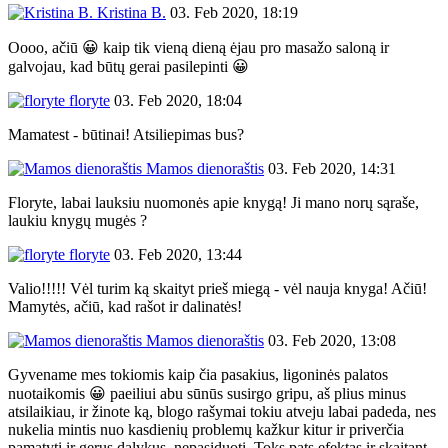
Kristina B.
03. Feb 2020, 18:19
Oooo, ačiū 😀 kaip tik vieną dieną ėjau pro masažo saloną ir
galvojau, kad būtų gerai pasilepinti 😀
floryte
03. Feb 2020, 18:04
Mamatest - būtinai! Atsiliepimas bus?
Mamos dienoraštis
03. Feb 2020, 14:31
Floryte, labai lauksiu nuomonės apie knygą! Ji mano norų sąraše,
laukiu knygų mugės ?
floryte
03. Feb 2020, 13:44
Valio!!!!! Vėl turim ką skaityt prieš miegą - vėl nauja knyga! Ačiū!
Mamytės, ačiū, kad rašot ir dalinatės!
Mamos dienoraštis
03. Feb 2020, 13:08
Gyvename mes tokiomis kaip čia pasakius, ligoninės palatos
nuotaikomis 😀 paeiliui abu sūnūs susirgo gripu, aš plius minus
atsilaikiau, ir žinote ką, blogo rašymai tokiu atveju labai padeda, nes
nukelia mintis nuo kasdienių problemų kažkur kitur ir priverčia
pamatyti ir gerus dalykus, nepasiduoti. Toks pats efektas ir skaitant