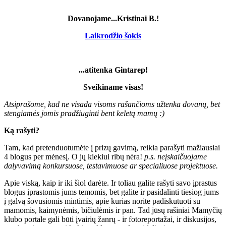
Dovanojame...Kristinai B.!
Laikrodžio šokis
...atitenka Gintarep!
Sveikiname visas!
Atsiprašome, kad ne visada visoms rašančioms užtenka dovanų, bet
stengiamės jomis pradžiuginti bent keletą mamų :)
Ką rašyti?
Tam, kad pretenduotumėte į prizų gavimą, reikia parašyti mažiausiai
4 blogus per mėnesį. O jų kiekiui ribų nėra!
p.s. neįskaičuojame
dalyvavimą konkursuose, testavimuose ar specialiuose projektuose.
Apie viską, kaip ir iki šiol darėte. Ir toliau galite rašyti savo įprastus
blogus įprastomis jums temomis, bet galite ir pasidalinti tiesiog jums
į galvą šovusiomis mintimis, apie kurias norite padiskutuoti su
mamomis, kaimynėmis, bičiulėmis ir pan. Tad jūsų rašiniai Mamyčių
klubo portale gali būti įvairių žanrų - ir fotoreportažai, ir diskusijos,