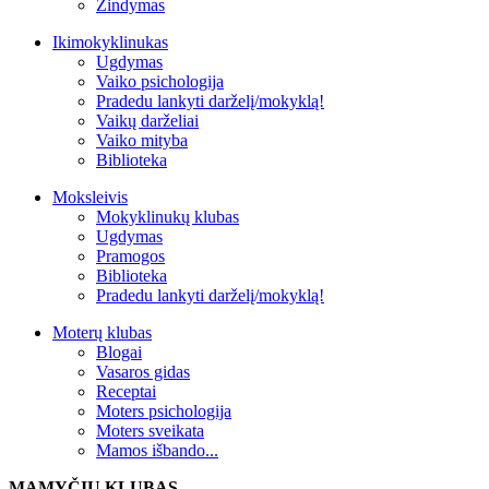
Žindymas
Ikimokyklinukas
Ugdymas
Vaiko psichologija
Pradedu lankyti darželį/mokyklą!
Vaikų darželiai
Vaiko mityba
Biblioteka
Moksleivis
Mokyklinukų klubas
Ugdymas
Pramogos
Biblioteka
Pradedu lankyti darželį/mokyklą!
Moterų klubas
Blogai
Vasaros gidas
Receptai
Moters psichologija
Moters sveikata
Mamos išbando...
MAMYČIŲ KLUBAS