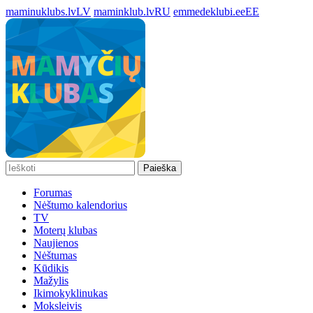
maminuklubs.lv
LV
maminklub.lv
RU
emmedeklubi.ee
EE
Paieška
Forumas
Nėštumo kalendorius
TV
Moterų klubas
Naujienos
Nėštumas
Kūdikis
Mažylis
Ikimokyklinukas
Moksleivis