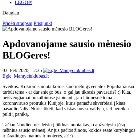
LEGO®
Daugiau
Pridėti straipsnį
Prisijunk!
Apdovanojame sausio mėnesio
BLOGeres!
03. Feb 2020, 12:35
Egle_Mamyciuklubas.lt
Sveikos. Kokiomis nuotaikomis šiuo metu gyvenate? Populiariausia
turbūt tema - ar dar sniego bus, o gal jau tikrasis pavasaris? :) Kita,
neišvengiamai pokalbiuose įsipinanti, jau liūdnesnė tema -
koronaviruso protrūkis Kinijoje, kuris pamažu skverbiasi į kitas
pasaulio šalis. Norisi tikėti, kad viskas bus suvaldyta, tad nereikia
pulti į paniką.
Tačiau šiandien nesileisiu į liūdnas nuotaikas, o apžvelgsiu jūsų
rašinius sausio mėnesį. Ar jūs pačios žinote, kokios esate kūrybingos
ir išradingos mamos ir moterys, a? :)