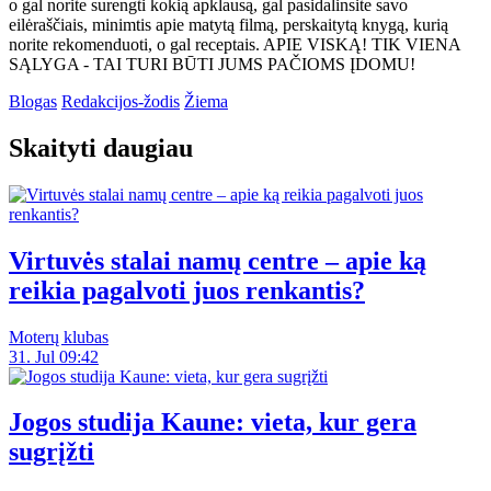
o gal norite surengti kokią apklausą, gal pasidalinsite savo
eilėraščiais, minimtis apie matytą filmą, perskaitytą knygą, kurią
norite rekomenduoti, o gal receptais. APIE VISKĄ! TIK VIENA
SĄLYGA - TAI TURI BŪTI JUMS PAČIOMS ĮDOMU!
Blogas
Redakcijos-žodis
Žiema
Skaityti daugiau
Virtuvės stalai namų centre – apie ką
reikia pagalvoti juos renkantis?
Moterų klubas
31. Jul 09:42
Jogos studija Kaune: vieta, kur gera
sugrįžti