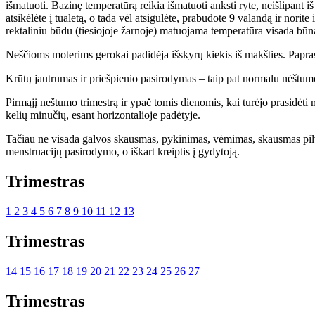
išmatuoti. Bazinę temperatūrą reikia išmatuoti anksti ryte, neišlipant i
atsikėlėte į tualetą, o tada vėl atsigulėte, prabudote 9 valandą ir norit
rektaliniu būdu (tiesiojoje žarnoje) matuojama temperatūra visada būna
Neščioms moterims gerokai padidėja išskyrų kiekis iš makšties. Papras
Krūtų jautrumas ir priešpienio pasirodymas – taip pat normalu nėštum
Pirmąjį neštumo trimestrą ir ypač tomis dienomis, kai turėjo prasidėti
kelių minučių, esant horizontalioje padėtyje.
Tačiau ne visada galvos skausmas, pykinimas, vėmimas, skausmas pilvo ap
menstruacijų pasirodymo, o iškart kreiptis į gydytoją.
Trimestras
1
2
3
4
5
6
7
8
9
10
11
12
13
Trimestras
14
15
16
17
18
19
20
21
22
23
24
25
26
27
Trimestras