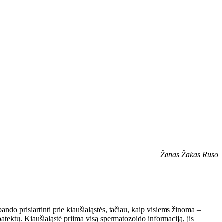
Žanas Žakas Ruso
ndo prisiartinti prie kiaušialąstės, tačiau, kaip visiems žinoma –
atektų. Kiaušialąstė priima visą spermatozoido informaciją, jis