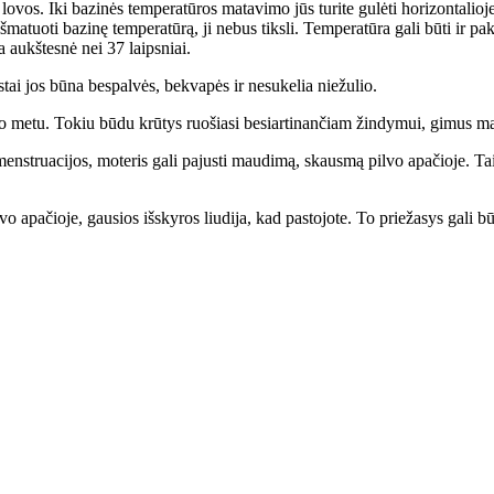
š lovos. Iki bazinės temperatūros matavimo jūs turite gulėti horizontalioj
e išmatuoti bazinę temperatūrą, ji nebus tiksli. Temperatūra gali būti ir p
 aukštesnė nei 37 laipsniai.
tai jos būna bespalvės, bekvapės ir nesukelia niežulio.
o metu. Tokiu būdu krūtys ruošiasi besiartinančiam žindymui, gimus ma
 menstruacijos, moteris gali pajusti maudimą, skausmą pilvo apačioje. Ta
ačioje, gausios išskyros liudija, kad pastojote. To priežasys gali būti 