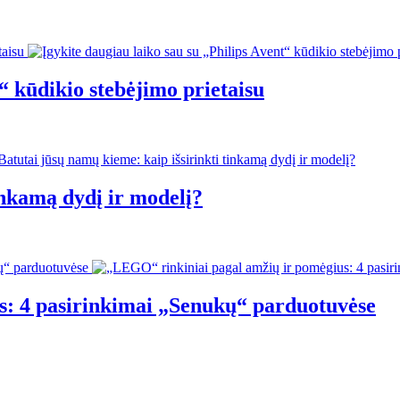
“ kūdikio stebėjimo prietaisu
inkamą dydį ir modelį?
s: 4 pasirinkimai „Senukų“ parduotuvėse