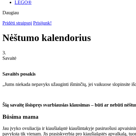
LEGO®
Daugiau
Pridėti straipsnį
Prisijunk!
Nėštumo kalendorius
3.
Savaitė
Savaitės posakis
„Jums niekada nepavyks užauginti išminčių, jei vaikuose slopinsite i
Šią savaitę išsispręs svarbiausias klausimas – būti ar nebūti nėšt
Būsima mama
Jau įvyko ovuliacija ir kiaušialąstė kiaušintakyje pasiruošusi apvaisi
pavyksta tik vienam. Jis prasiskverbia pro kiaušialąstės apvalkalą, tu