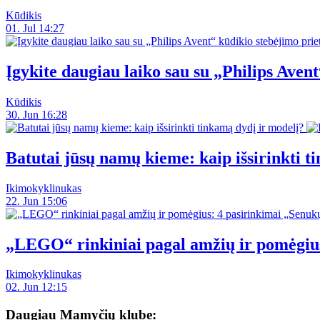
Kūdikis
01. Jul 14:27
Įgykite daugiau laiko sau su „Philips Avent
Kūdikis
30. Jun 16:28
Batutai jūsų namų kieme: kaip išsirinkti t
Ikimokyklinukas
22. Jun 15:06
„LEGO“ rinkiniai pagal amžių ir pomėgiu
Ikimokyklinukas
02. Jun 12:15
Daugiau Mamyčių klube: