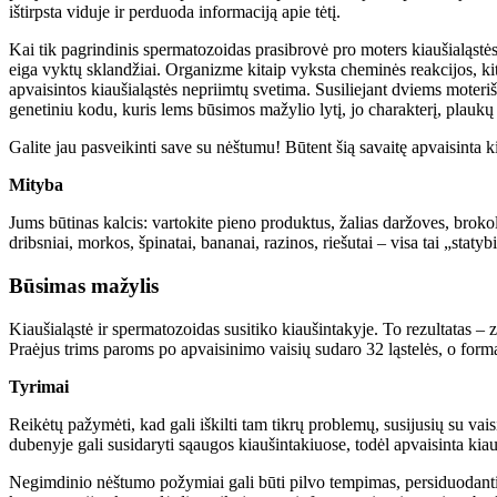
ištirpsta viduje ir perduoda informaciją apie tėtį.
Kai tik pagrindinis spermatozoidas prasibrovė pro moters kiaušialąst
eiga vyktų sklandžiai. Organizme kitaip vyksta cheminės reakcijos, kit
apvaisintos kiaušialąstės nepriimtų svetima. Susiliejant dviems moteri
genetiniu kodu, kuris lems būsimos mažylio lytį, jo charakterį, plaukų 
Galite jau pasveikinti save su nėštumu! Būtent šią savaitę apvaisinta k
Mityba
Jums būtinas kalcis: vartokite pieno produktus, žalias daržoves, brokoli
dribsniai, morkos, špinatai, bananai, razinos, riešutai – visa tai „sta
Būsimas mažylis
Kiaušialąstė ir spermatozoidas susitiko kiaušintakyje. To rezultatas –
Praėjus trims paroms po apvaisinimo vaisių sudaro 32 ląstelės, o forma
Tyrimai
Reikėtų pažymėti, kad gali iškilti tam tikrų problemų, susijusių su 
dubenyje gali susidaryti sąaugos kiaušintakiuose, todėl apvaisinta kia
Negimdinio nėštumo požymiai gali būti pilvo tempimas, persiduodantis