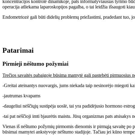
koncentracijos kontrolė dinamikoje
,
pats informatyviausias tyrimo būd
operacija atliekama laparoskopijos pagalba, o tai leidžia išsaugoti kiau
Endometriozė gali būti didelių problemų priežastimi, pradedant tuo, jo
Patarimai
Pirmieji nėštumo požymiai
Trečios savaitės pabaigoje būsima mamytė gali pastebėti pirmuosius
-Greitai ateinantys nuovargis, jums niekada taip nesinorėjo miegoti ka
-jautrumas kvapams
-daugeliui nėščiųjų sustipėja uoslė, tai yra padidėjusio hormono estrog
-tai pat nėščioji imti bjaurėtis maistu. Jūsų organizmas pats atsisakys 
Vienas iš nėštumo požymių pirmomis dienomis ir pirmąją savaitę po past
būsimai mamytei ankstyvoje nėštumo stadijoje. Tačiau jei kūno tempera