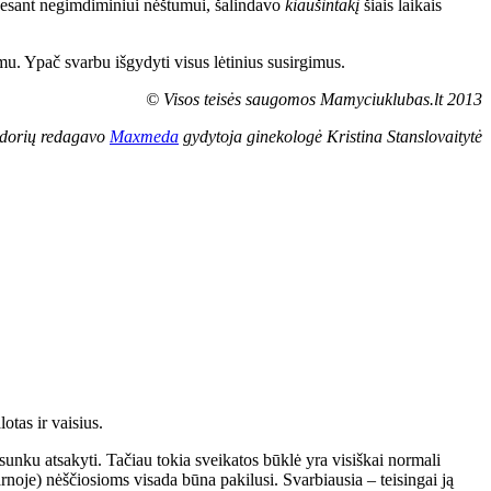
au esant negimdiminiui nėštumui, šalindavo
kiaušintakį
šiais laikais
mu. Ypač svarbu išgydyti visus lėtinius susirgimus.
© Visos teisės saugomos Mamyciuklubas.lt 2013
dorių redagavo
Maxmeda
gydytoja ginekologė Kristina Stanslovaitytė
otas ir vaisius.
sunku atsakyti. Tačiau tokia sveikatos būklė yra visiškai normali
rnoje) nėščiosioms visada būna pakilusi. Svarbiausia – teisingai ją