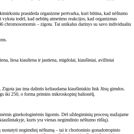
Akimirksniu prasideda organizme pertvarka, kuri būtina, kad nėštumo
tai vyksta todėl, kad nebūtų atmetimo reakcijos, kad organizmas
su 46 chromosomomis – zigota. Tai unikalus darinys su savo individualiu
ams.
na, liesa kiauliena ir jautiena, migdolai, kiaušiniai, avižiniai
. Zigota jau ima dalintis keliaudama kiaušintakiu link Jūsų gimdos.
ugs iki 250, o forma primins mikroskopinį balionėlį.
egiminėmis ginekologinėmis ligomis. Dėl uždegiminių procesų mažajame
 kiaušintakyje, kuris yra vienas negimdinio nėštumo rūšių).
nustatyti negimdinį nėštumą – tai ir chorioninio gonadotropinio