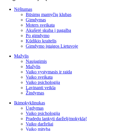
Nėštumas
Būsimų mamyčių klubas
Gimdymas
Moters sveikata
Akušerė skuba į pagalbą
Po gimdymo
Kūdikio kraitelis
Gimdymo įstaigos Lietuvoje
Mažylis
Naujagimis
Mažylis
Vaiko vystymasis ir raida
Vaiko sveikata
Vaiko psichologija
Lavinanti veikla
Žindymas
Ikimokyklinukas
Ugdymas
Vaiko psichologija
Pradedu lankyti darželį/mokyklą!
Vaikų darželiai
Vaiko mityba