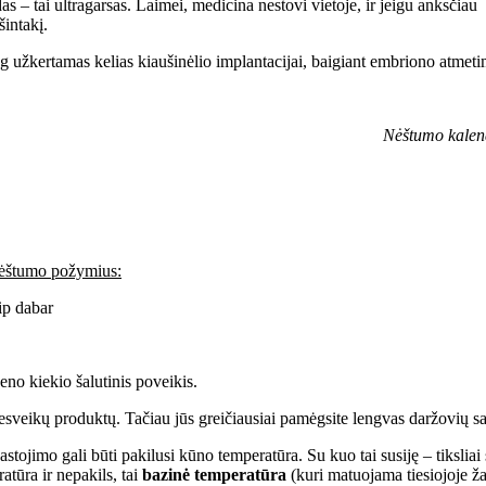
as – tai ultragarsas. Laimei, medicina nestovi vietoje, ir jeigu anksči
šintakį.
g užkertamas kelias kiaušinėlio implantacijai, baigiant embriono atmeti
Nėštumo kalen
 nėštumo požymius:
ip dabar
eno kiekio šalutinis poveikis.
nesveikų produktų. Tačiau jūs greičiausiai pamėgsite lengvas daržovių sal
ojimo gali būti pakilusi kūno temperatūra. Su kuo tai susiję – tiksliai 
tūra ir nepakils, tai
bazinė temperatūra
(kuri matuojama tiesiojoje ža