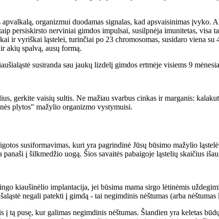
ės apvalkalą, organizmui duodamas signalas, kad apsvaisinimas įvyko. 
aip persiskirsto nerviniai gimdos impulsai, susilpnėja imunitetas, visa 
škai ir vyriškai ląstelei, turinčiai po 23 chromosomas, susidaro viena 
ir akių spalvą, ausų formą.
iaušialąstė susiranda sau jaukų lizdelį gimdos ertmėje
visiems 9 mėnesi
us, gerkite vaisių sultis. Ne mažiau svarbus cinkas ir marganis: kalakutie
tybinės plytos" mažylio organizmo vystymuisi.
 zigotos susiformavimas, kuri yra pagrindinė Jūsų būsimo mažylio ląstelė
 panaši į šilkmedžio uogą. Šios savaitės pabaigoje ląstelių skaičius iša
vaisingo kiaušinėlio implantacija, jei būsima mama sirgo lėtinėmis užd
ušaląstė negali patekti į gimdą - tai negimdinis nėštumas (arba nėštumas
 į tą pusę, kur galimas negimdinis nėštumas. Šiandien yra keletas būdų 