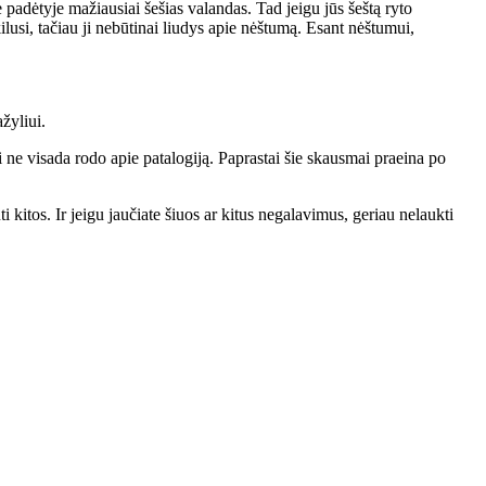
e padėtyje mažiausiai šešias valandas. Tad jeigu jūs šeštą ryto
akilusi, tačiau ji nebūtinai liudys apie nėštumą. Esant nėštumui,
žyliui.
i ne visada rodo apie patalogiją. Paprastai šie skausmai praeina po
kitos. Ir jeigu jaučiate šiuos ar kitus negalavimus, geriau nelaukti