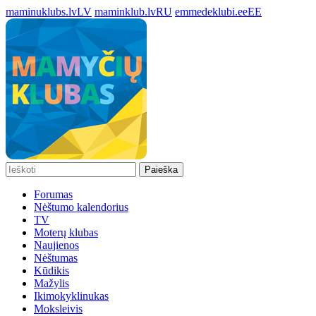
maminuklubs.lv
LV
maminklub.lv
RU
emmedeklubi.ee
EE
Paieška
Forumas
Nėštumo kalendorius
TV
Moterų klubas
Naujienos
Nėštumas
Kūdikis
Mažylis
Ikimokyklinukas
Moksleivis