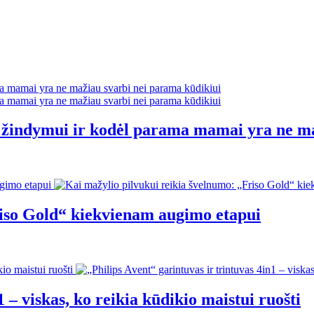
ti žindymui ir kodėl parama mamai yra ne m
riso Gold“ kiekvienam augimo etapui
 – viskas, ko reikia kūdikio maistui ruošti