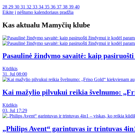
28
29
30
31
32
33
34
35
36
37
38
39
40
Eikite į nėštumo kalendoriaus pradžią
Kas aktualu Mamyčių klube
Pasaulinė žindymo savaitė: kaip pasiruoš
Kūdikis
31. Jul 08:00
Kai mažylio pilvukui reikia švelnumo: „F
Kūdikis
03. Jul 17:29
„Philips Avent“ garintuvas ir trintuvas 4in1