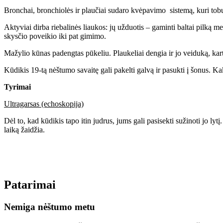
Bronchai, bronchiolės ir plaučiai sudaro kvėpavimo sistemą, kuri tobu
Aktyviai dirba riebalinės liaukos: jų užduotis – gaminti baltai pilką
skysčio poveikio iki pat gimimo.
Mažylio kūnas padengtas pūkeliu. Plaukeliai dengia ir jo veiduką, karta
Kūdikis 19-tą nėštumo savaitę gali pakelti galvą ir pasukti į šonus. Ka
Tyrimai
Ultragarsas (echoskopija)
Dėl to, kad kūdikis tapo itin judrus, jums gali pasisekti sužinoti jo ly
laiką žaidžia.
Patarimai
Nemiga nėštumo metu