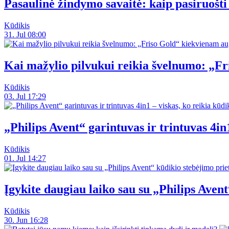
Pasaulinė žindymo savaitė: kaip pasiruoš
Kūdikis
31. Jul 08:00
Kai mažylio pilvukui reikia švelnumo: „F
Kūdikis
03. Jul 17:29
„Philips Avent“ garintuvas ir trintuvas 4in1
Kūdikis
01. Jul 14:27
Įgykite daugiau laiko sau su „Philips Avent
Kūdikis
30. Jun 16:28