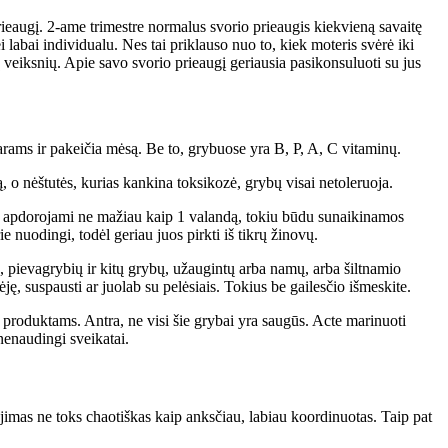
rieaugį. 2-ame trimestre normalus svorio prieaugis kiekvieną savaitę
labai individualu. Nes tai priklauso nuo to, kiek moteris svėrė iki
ų veiksnių. Apie savo svorio prieaugį geriausia pasikonsuluoti su jus
tarams ir pakeičia mėsą. Be to, grybuose yra B, P, A, C vitaminų.
ją, o nėštutės, kurias kankina toksikozė, grybų visai netoleruoja.
ūti apdorojami ne mažiau kaip 1 valandą, tokiu būdu sunaikinamos
nuodingi, todėl geriau juos pirkti iš tikrų žinovų.
kų, pievagrybių ir kitų grybų, užaugintų arba namų, arba šiltnamio
ėję, suspausti ar juolab su pelėsiais. Tokius be gailesčio išmeskite.
 produktams. Antra, ne visi šie grybai yra saugūs. Acte marinuoti
nenaudingi sveikatai.
dėjimas ne toks chaotiškas kaip anksčiau, labiau koordinuotas. Taip pat