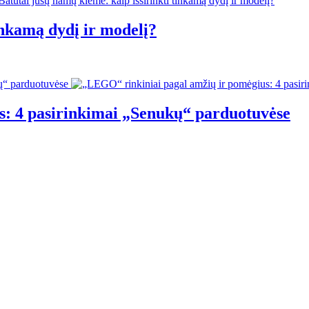
inkamą dydį ir modelį?
s: 4 pasirinkimai „Senukų“ parduotuvėse