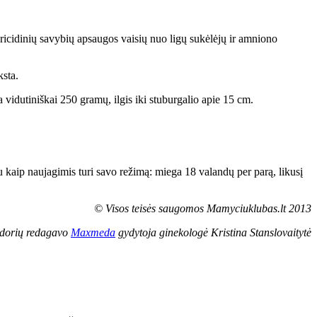
ricidinių savybių apsaugos vaisių nuo ligų sukėlėjų ir amniono
ksta.
a vidutiniškai 250 gramų, ilgis iki stuburgalio apie 15 cm.
jau kaip naujagimis turi savo režimą: miega 18 valandų per parą, likusį
© Visos teisės saugomos Mamyciuklubas.lt 2013
dorių redagavo
Maxmeda
gydytoja ginekologė Kristina Stanslovaitytė