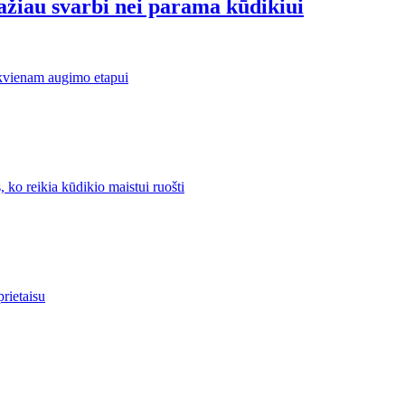
ažiau svarbi nei parama kūdikiui