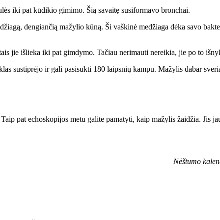
lės iki pat kūdikio gimimo. Šią savaitę susiformavo bronchai.
 medžiagą, dengiančią mažylio kūną. Ši vaškinė medžiaga dėka savo bakte
is jie išlieka iki pat gimdymo. Tačiau nerimauti nereikia, jie po to išny
klas sustiprėjo ir gali pasisukti 180 laipsnių kampu. Mažylis dabar sveri
tį. Taip pat echoskopijos metu galite pamatyti, kaip mažylis žaidžia. Jis 
Nėštumo kalen