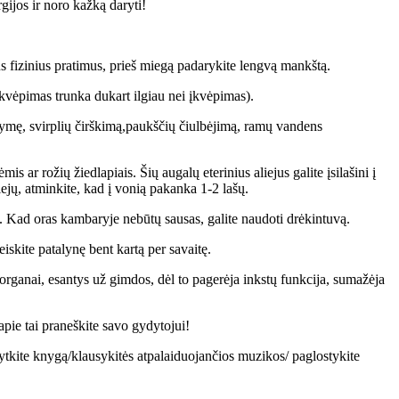
gijos ir noro kažką daryti!
rus fizinius pratimus, prieš miegą padarykite lengvą mankštą.
škvėpimas trunka dukart ilgiau nei įkvėpimas).
ukymę, svirplių čirškimą,paukščių čiulbėjimą, ramų vandens
ar rožių žiedlapiais. Šių augalų eterinius aliejus galite įsilašini į
liejų, atminkite, kad į vonią pakanka 1-2 lašų.
 Kad oras kambaryje nebūtų sausas, galite naudoti drėkintuvą.
iskite patalynę bent kartą per savaitę.
organai, esantys už gimdos, dėl to pagerėja inkstų funkcija, sumažėja
pie tai praneškite savo gydytojui!
itytkite knygą/klausykitės atpalaiduojančios muzikos/ paglostykite