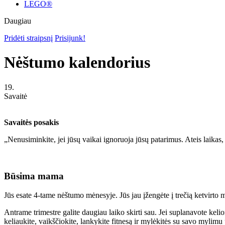
LEGO®
Daugiau
Pridėti straipsnį
Prisijunk!
Nėštumo kalendorius
19.
Savaitė
Savaitės posakis
„Nenusiminkite, jei jūsų vaikai ignoruoja jūsų patarimus. Ateis laikas,
Būsima mama
Jūs esate 4-tame nėštumo mėnesyje. Jūs jau įžengėte į trečią ketvirto 
Antrame trimestre galite daugiau laiko skirti sau. Jei suplanavote kelion
keliaukite, vaikščiokite, lankykite fitnesą ir mylėkitės su savo mylim