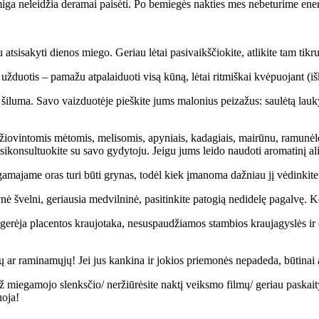
 nemiga neleidžia deramai paisėti. Po bemiegės nakties mes nebeturime ener
 atsisakyti dienos miego. Geriau lėtai pasivaikščiokite, atlikite tam tik
 užduotis – pamažu atpalaiduoti visą kūną, lėtai ritmiškai kvėpuojant (i
ta šiluma. Savo vaizduotėje pieškite jums malonius peizažus: saulėtą la
iovintomis mėtomis, melisomis, apyniais, kadagiais, mairūnu, ramunėlėmis 
, pasikonsultuokite su savo gydytoju. Jeigu jums leido naudoti aromatinį a
ajame oras turi būti grynas, todėl kiek įmanoma dažniau jį vėdinkite.
ė švelni, geriausia medvilninė, pasitinkite patogią nedidelę pagalvę. Ke
gerėja placentos kraujotaka, nesuspaudžiamos stambios kraujagyslės ir 
 ar raminamųjų! Jei jus kankina ir jokios priemonės nepadeda, būtinai a
ą už miegamojo slenksčio/ neržiūrėsite naktį veiksmo filmų/ geriau paska
uoja!