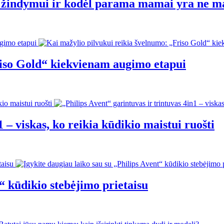
ti žindymui ir kodėl parama mamai yra ne m
riso Gold“ kiekvienam augimo etapui
 – viskas, ko reikia kūdikio maistui ruošti
“ kūdikio stebėjimo prietaisu