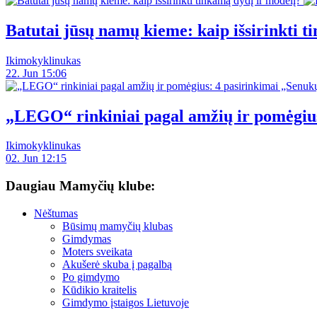
Batutai jūsų namų kieme: kaip išsirinkti t
Ikimokyklinukas
22. Jun 15:06
„LEGO“ rinkiniai pagal amžių ir pomėgiu
Ikimokyklinukas
02. Jun 12:15
Daugiau Mamyčių klube:
Nėštumas
Būsimų mamyčių klubas
Gimdymas
Moters sveikata
Akušerė skuba į pagalbą
Po gimdymo
Kūdikio kraitelis
Gimdymo įstaigos Lietuvoje