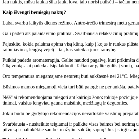
Jau naktis, mūsų laukia šilta jauki lova, taip norisi pailsėti – tačiau
Kaip išvengti bemiegių naktų?
Labai svarbu laikytis dienos režimo. Antro-trečio trimestrų metu geriau
Gali padėti atsipalaidavimo pratimai. Svarbiausia relaksacinių pratimų
Pajuskite, kokia palaima apima visą kūną, kaip į kojas ir rankas plūs
raibuliavimą, lengvą vėjelį – tai, kas suteikia jums ramybę.
Puikiai padeda aromaterapija. Galite naudoti pagalvę, kuri prikimšta dž
šiltą vonią - tai padeda atsipalaiduoti. Tačiau ar galite gultis į vonią
Oro temperatūra miegamajame neturėtų būti aukštesnė nei 21°C. Miegam
Būsimos mamos miegamoji vieta turi būti patogi: ne per ankšta, patalyn
Nėščiai rekomenduojama miegoti ant kairiojo šono: tokioje pozicijoje 
tinimai, vaisius lengviau gauna maistinių medžiagų ir deguonies.
Jokiu būdu be gydytojo rekomendacijos nevartokite vaistinių preparatų
Svarbiausia - nusiteikite teigiamai ir palikite visas baimes bei nerim
pilvuką ir palinkėkite sau bei mažyliui saldžių sapnų! Juk jis irgi sapn