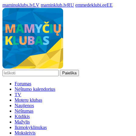
maminuklubs.lv
LV
maminklub.lv
RU
emmedeklubi.ee
EE
Paieška
Forumas
Nėštumo kalendorius
TV
Moterų klubas
Naujienos
Nėštumas
Kūdikis
Mažylis
Ikimokyklinukas
Moksleivis