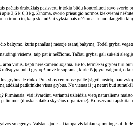
 pačiais drabužiais pasisverti ir tokiu būdu kontroliuoti savo svorio p
i apie 3,6 k-6,3 kg. Žinoma, svorio prieaugio normos kiekvienai nėštutei 
auso ir nuo to, kaip sklandžiai vyksta pats nėštumas ir nuo daugelių kit
ančio baltymo, kuris panašus į mėsoje esantį baltymą. Todėl grybai vege
 naudingi visiems, taip pat ir nėščioms. Tačiau grybai gali sukelti alergi
s, arba virtus, kepti nerekomenduojama. Be to, termiškai grybai turi b
sų yra puiki grybų žinovė ir supranta, kurie iš jų yra valgomi, o kurie 
kius grybus jie rinko. Prekybos centruose galite įsigyti austrių, baravy
ą atidžiai patikrinkite visus grybus. Nė vienas iš jų neturi būti suraukšl
irmiausia, visi išvardinti variantai užleidžia vietą natūraliems maisto
lti patinimus (druska sulaiko skysčius organizme). Konservuoti apskritai 
 jo galvos smegenys. Vaisiaus judesiai tampa vis labiau sąmoningesni. Ju