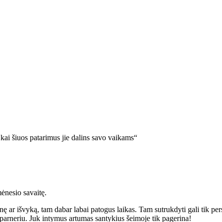
 kai šiuos patarimus jie dalins savo vaikams“
mėnesio savaitę.
ę ar išvyką, tam dabar labai patogus laikas. Tam sutrukdyti gali tik persi
u parneriu. Juk intymus artumas santykius šeimoje tik pagerina!