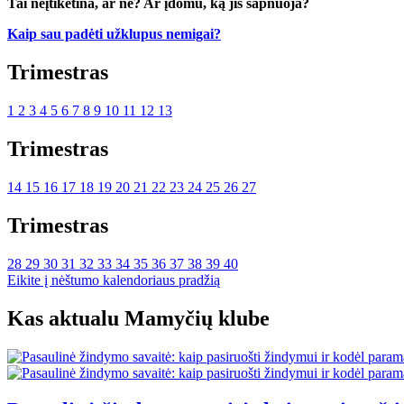
Tai neįtikėtina, ar ne? Ar įdomu, ką jis sapnuoja?
Kaip sau padėti užklupus nemigai?
Trimestras
1
2
3
4
5
6
7
8
9
10
11
12
13
Trimestras
14
15
16
17
18
19
20
21
22
23
24
25
26
27
Trimestras
28
29
30
31
32
33
34
35
36
37
38
39
40
Eikite į nėštumo kalendoriaus pradžią
Kas aktualu Mamyčių klube