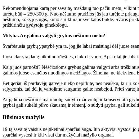
Rekomenduojama kartą per savaitę, maždaug tuo pačiu metu, vilkint tais
turėtų būti – 250-300 g. Nuo nėštumo pradžios jūs jau turėjote priaugt
nėštumo, koks jos ūgis, kūno struktūra ir sveikatos būklė. Svoris prikl
prižiūrinčiu gydytoju ginekologu.
Mityba. Ar galima valgyti grybus nėštumo metu?
Svarbiausia grybų ypatybė yra ta, jog jie labai maistingi dėl juose es
Juose dar yra daug nikotino rūgšties, cinko ir vario. Apskritai jie labai
Kaip juos paruošti? Nėščiosioms grybus galima valgyti arba troškintu
galimos juose esančios nuodingos medžiagos. Žinoma, ne kiekviena iš mū
Bet geriau iš pardavėjų gatvėje nieko nepirkite, nes neaišku, kur ir ko
sąlygomis, tad dėl jų vartojimo saugumo galite neabejoti. Prieš vartojim
Ar galima nėščioms marinuotų, sūdytų džiovintų ar konservuotų grybų? P
grybai gali sukelti pilvo skausmą ir rėmenį, o sūdyti grybai gali suke
Būsimas mažylis
19-tą savaitę vaisius neįtikėtinai sparčiai auga. Itin aktyviai vystosi
sparčiai vystosi ir kiti visai dar mažyčiai mažylio organai.