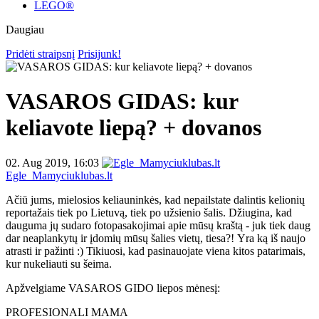
LEGO®
Daugiau
Pridėti straipsnį
Prisijunk!
VASAROS GIDAS: kur
keliavote liepą? + dovanos
02. Aug 2019, 16:03
Egle_Mamyciuklubas.lt
Ačiū jums, mielosios keliauninkės, kad nepailstate dalintis kelionių
reportažais tiek po Lietuvą, tiek po užsienio šalis. Džiugina, kad
dauguma jų sudaro fotopasakojimai apie mūsų kraštą - juk tiek daug
dar neaplankytų ir įdomių mūsų šalies vietų, tiesa?! Yra ką iš naujo
atrasti ir pažinti :) Tikiuosi, kad pasinauojate viena kitos patarimais,
kur nukeliauti su šeima.
Apžvelgiame VASAROS GIDO liepos mėnesį:
PROFESIONALI MAMA