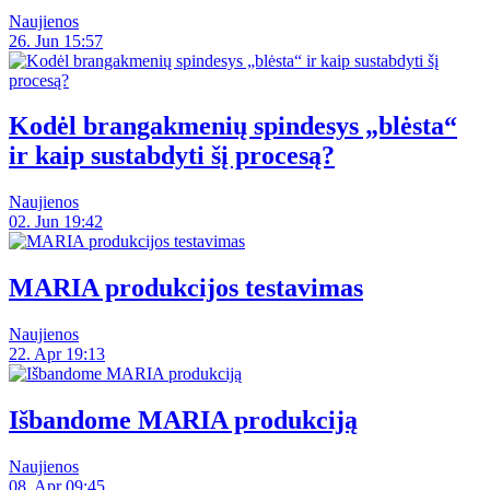
Naujienos
26. Jun 15:57
Kodėl brangakmenių spindesys „blėsta“
ir kaip sustabdyti šį procesą?
Naujienos
02. Jun 19:42
MARIA produkcijos testavimas
Naujienos
22. Apr 19:13
Išbandome MARIA produkciją
Naujienos
08. Apr 09:45