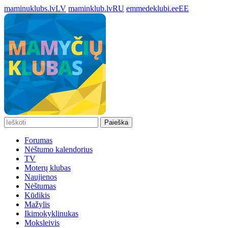
maminuklubs.lv
LV
maminklub.lv
RU
emmedeklubi.ee
EE
Paieška
Forumas
Nėštumo kalendorius
TV
Moterų klubas
Naujienos
Nėštumas
Kūdikis
Mažylis
Ikimokyklinukas
Moksleivis