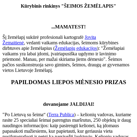
Kūrybinis rinkinys "ŠEIMOS ŽEMĖLAPIS"
...MAMATEST!
Šį žemėlapį sukūrė profesionali kartografė
Jovita
Žemaitienė
, vedanti vaikams edukacijas, šeimoms kūrybines
dirbtuves apie žemėlapius (
Žemėlapių edukacijos
): "Žemėlapiai
vaikams yra labai įdomi, įvairiapusiška ugdymo ir lavinimo
priemonė. Manau, per mažai skiriama jiems dėmesio". Šeimos
pačios susikonstruoja savo giminės, šeimos, draugų ar gyvenamos
vietos Lietuvoje žemėlapį.
PAPILDOMAS LIEPOS MĖNESIO PRIZAS
dovanojame JALDIJAI!
"Po Lietuvą su šeima“ (
Terra Publica
) – kelionių vadovas, kuriame
rasite 25 specialiai šeimai parengtus maršrutus, 250 objektų ir daug
naudingos informacijos: kaip pasirengti kelionei, ką įdomaus
papasakoti mažiesiems, kur papietauti, kur geriausia vieta
nusifotografuoti ir netgi ką parsivežti lauktuvių. Kelionių vadovas