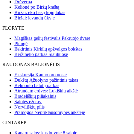
Drėverna
Kelionė po Biržų kraštą
Biržai: eko basų kojų takas
Biržai: levandų ūkyje
FLORYTE
Magiškas gėlių festivalis Pakruojo dvare
Plungė
Išskirtinis Kirkilų apžvalgos bokštas
Beržinėlio parkas Šiauliuose
RAUDONAS BALIONĖLIS
Ekskursija Kauno oro uoste
Dūkštų Ąžuolyno pažintinis takas
Belmonto batutų parkas
Atrandam erdves: Lukiškių aikštė
Bradeliškių piliakalnis
Salotės ežeras
Norviliškių pilis
Pramogos Nepriklausomybės aikštėje
GINTAREP
Kanarų salos: kas buvote 8 saloje