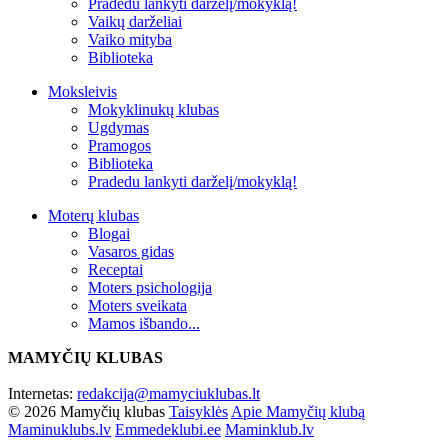
Pradedu lankyti darželį/mokyklą!
Vaikų darželiai
Vaiko mityba
Biblioteka
Moksleivis
Mokyklinukų klubas
Ugdymas
Pramogos
Biblioteka
Pradedu lankyti darželį/mokyklą!
Moterų klubas
Blogai
Vasaros gidas
Receptai
Moters psichologija
Moters sveikata
Mamos išbando...
MAMYČIŲ KLUBAS
Internetas:
redakcija@mamyciuklubas.lt
© 2026 Mamyčių klubas
Taisyklės
Apie Mamyčių klubą
Maminuklubs.lv
Emmedeklubi.ee
Maminklub.lv