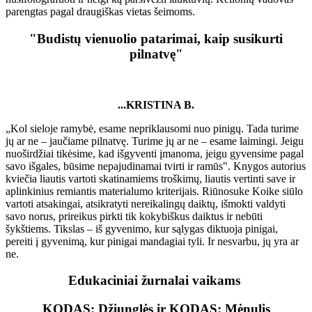
parengtas pagal draugiškas vietas šeimoms.
"Budistų vienuolio patarimai, kaip susikurti
pilnatvę"
...KRISTINA B.
„Kol sieloje ramybė, esame nepriklausomi nuo pinigų. Tada turime
jų ar ne – jaučiame pilnatvę. Turime jų ar ne – esame laimingi. Jeigu
nuoširdžiai tikėsime, kad išgyventi įmanoma, jeigu gyvensime pagal
savo išgales, būsime nepajudinamai tvirti ir ramūs". Knygos autorius
kviečia liautis vartoti skatinamiems troškimų, liautis vertinti save ir
aplinkinius remiantis materialumo kriterijais. Riūnosuke Koike siūlo
vartoti atsakingai, atsikratyti nereikalingų daiktų, išmokti valdyti
savo norus, prireikus pirkti tik kokybiškus daiktus ir nebūti
šykštiems. Tikslas – iš gyvenimo, kur sąlygas diktuoja pinigai,
pereiti į gyvenimą, kur pinigai mandagiai tyli. Ir nesvarbu, jų yra ar
ne.
Edukaciniai žurnalai vaikams
KODAS: Džiunglės ir KODAS: Mėnulis