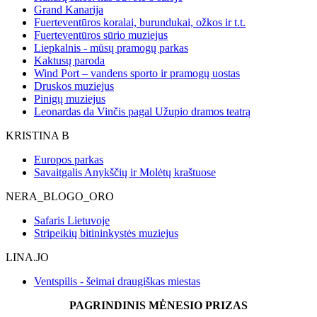
Grand Kanarija
Fuerteventūros koralai, burundukai, ožkos ir t.t.
Fuerteventūros sūrio muziejus
Liepkalnis - mūsų pramogų parkas
Kaktusų paroda
Wind Port – vandens sporto ir pramogų uostas
Druskos muziejus
Pinigų muziejus
Leonardas da Vinčis pagal Užupio dramos teatrą
KRISTINA B
Europos parkas
Savaitgalis Anykščių ir Molėtų kraštuose
NERA_BLOGO_ORO
Safaris Lietuvoje
Stripeikių bitininkystės muziejus
LINA.JO
Ventspilis - šeimai draugiškas miestas
PAGRINDINIS MĖNESIO PRIZAS