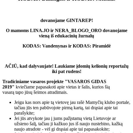
dovanojame GINTAREP!
O mamoms LINA.JO ir NERA_BLOGO_ORO dovanojame
vieną iš edukacinių žurnalų
KODAS: Vandenynas ir KODAS: Piramidė
AČIŪ, kad dalyvaujate! Laukiame įdomių kelionių reportažų
iki pat rudens!
Tradiciniame vasaros projekte "VASAROS GIDAS
2019"
kviečiame papasakoti apie vietas ir šalis, kurios šią
vasarą tapo jūsų šeimos atradimais.
Jeigu kas nors apie tą vietovę jau rašė Mamyčių klubo portale,
tačiau jūs ten pabūvojote pirmą kartą, tai drąsiai apie tai
parašykite;
Jei jūs atvykote jau į jums pažįstamą vietą Lietuvoje ar
užsieno šalį, tačiau ji kažkuo jus iš naujo nustebino, kažką
naujo atradote - vėl gi drąsiai apie tai papasakokite;