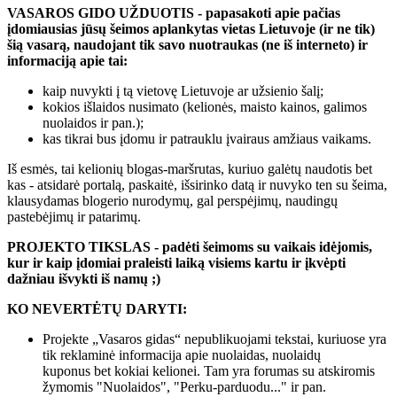
VASAROS GIDO UŽDUOTIS - papasakoti apie pačias
įdomiausias jūsų šeimos aplankytas vietas Lietuvoje (ir ne tik)
šią vasarą, naudojant tik savo nuotraukas (ne iš interneto) ir
informaciją apie tai:
kaip nuvykti į tą vietovę Lietuvoje ar užsienio šalį;
kokios išlaidos nusimato (kelionės, maisto kainos, galimos
nuolaidos ir pan.);
kas tikrai bus įdomu ir patrauklu įvairaus amžiaus vaikams.
Iš esmės, tai kelionių blogas-maršrutas, kuriuo galėtų naudotis bet
kas - atsidarė portalą, paskaitė, išsirinko datą ir nuvyko ten su šeima,
klausydamas blogerio nurodymų, gal perspėjimų, naudingų
pastebėjimų ir patarimų.
PROJEKTO TIKSLAS - padėti šeimoms su vaikais idėjomis,
kur ir kaip įdomiai praleisti laiką visiems kartu ir įkvėpti
dažniau išvykti iš namų ;)
KO NEVERTĖTŲ DARYTI:
Projekte „Vasaros gidas“ nepublikuojami tekstai, kuriuose yra
tik reklaminė informacija apie nuolaidas, nuolaidų
kuponus bet kokiai kelionei. Tam yra forumas su atskiromis
žymomis "Nuolaidos", "Perku-parduodu..." ir pan.