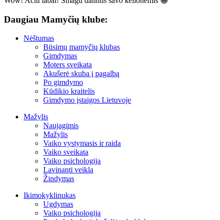
Wow! Ačiū labai! Smagu dalintis savo kelionėmis 😀
Daugiau Mamyčių klube:
Nėštumas
Būsimų mamyčių klubas
Gimdymas
Moters sveikata
Akušerė skuba į pagalbą
Po gimdymo
Kūdikio kraitelis
Gimdymo įstaigos Lietuvoje
Mažylis
Naujagimis
Mažylis
Vaiko vystymasis ir raida
Vaiko sveikata
Vaiko psichologija
Lavinanti veikla
Žindymas
Ikimokyklinukas
Ugdymas
Vaiko psichologija