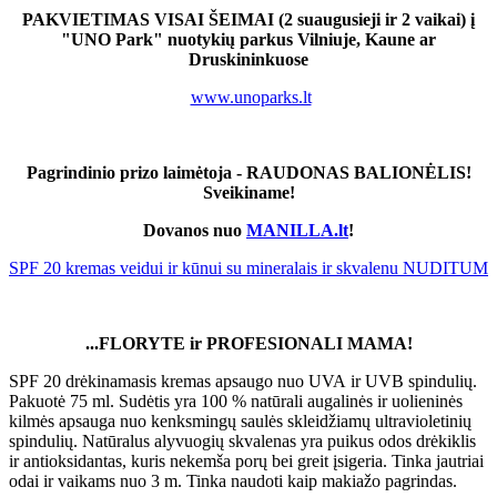
PAKVIETIMAS VISAI ŠEIMAI (2 suaugusieji ir 2 vaikai) į
"UNO Park" nuotykių parkus Vilniuje, Kaune ar
Druskininkuose
www.unoparks.lt
Pagrindinio prizo laimėtoja - RAUDONAS BALIONĖLIS!
Sveikiname!
Dovanos nuo
MANILLA.lt
!
SPF 20 kremas veidui ir kūnui su mineralais ir skvalenu NUDITUM
...FLORYTE ir PROFESIONALI MAMA!
SPF 20 drėkinamasis kremas apsaugo nuo UVA ir UVB spindulių.
Pakuotė 75 ml. Sudėtis yra 100 % natūrali augalinės ir uolieninės
kilmės apsauga nuo kenksmingų saulės skleidžiamų ultravioletinių
spindulių. Natūralus alyvuogių skvalenas yra puikus odos drėkiklis
ir antioksidantas, kuris nekemša porų bei greit įsigeria. Tinka jautriai
odai ir vaikams nuo 3 m. Tinka naudoti kaip makiažo pagrindas.