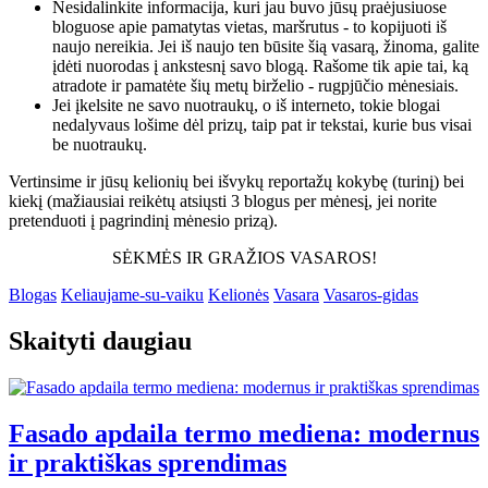
Nesidalinkite informacija, kuri jau buvo jūsų praėjusiuose
bloguose apie pamatytas vietas, maršrutus - to kopijuoti iš
naujo nereikia. Jei iš naujo ten būsite šią vasarą, žinoma, galite
įdėti nuorodas į ankstesnį savo blogą. Rašome tik apie tai, ką
atradote ir pamatėte šių metų birželio - rugpjūčio mėnesiais.
Jei įkelsite ne savo nuotraukų, o iš interneto, tokie blogai
nedalyvaus lošime dėl prizų, taip pat ir tekstai, kurie bus visai
be nuotraukų.
Vertinsime ir jūsų kelionių bei išvykų reportažų kokybę (turinį) bei
kiekį (mažiausiai reikėtų atsiųsti 3 blogus per mėnesį, jei norite
pretenduoti į pagrindinį mėnesio prizą).
SĖKMĖS IR GRAŽIOS VASAROS!
Blogas
Keliaujame-su-vaiku
Kelionės
Vasara
Vasaros-gidas
Skaityti daugiau
Fasado apdaila termo mediena: modernus
ir praktiškas sprendimas