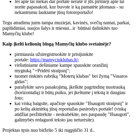
Jei apie tai niekas dar portale nerašė ir jūs pirmieji apie tai
norite papasakoti, kur buvote ir ką pamatėte įdomaus - su
nekantrumu laukiame jūsų fotoreportažo!
Tegu atradimu jums tampa muziejai, kavinės, svečių namai, parkai,
paplūdimiai, naujos šalys ir miestai...ir būtinai dalinkitės tuo
Mamyčių klube!
Kaip įkelti kelionių blogą Mamyčių klubo svetainėje?
pirmiausia užsiregistruokite ir prisijunkite
portale:
https://mamyciuklubas.lt/
;
viršutiniame dešiniame kampe spauskite oranžinį
mygtuką "+Pridėti straipsnį";
tuomet rinkitės rubriką "Moterų klubas" bei žymą "Vasaros
gidas";
parašykite savo pasakojimą, įkelkite pagrindinę nuotrauką
(horizontalią) ir būtų puiku, jei įkeltume į tekstą ir daugiau
foto;
kai viską baigsite, apačioje spauskite "Išsaugoti straipsnį" ir
po kelių akimirkų jūsų reportažas pasirodys portale! (viską
atidžiai peržiūrėkite - neskubėkite, nes paspaudę "Išsaugoti",
galimybės redaguoti teksto jau neturėsite).
Projektas tęsis nuo birželio 5 iki rugpjūčio 31 d..