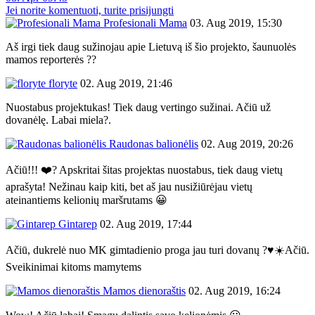
Jei norite komentuoti, turite prisijungti
Profesionali Mama
03. Aug 2019, 15:30
Aš irgi tiek daug sužinojau apie Lietuvą iš šio projekto, šaunuolės
mamos reporterės ??
floryte
02. Aug 2019, 21:46
Nuostabus projektukas! Tiek daug vertingo sužinai. Ačiū už
dovanėlę. Labai miela?.
Raudonas balionėlis
02. Aug 2019, 20:26
Ačiū!!! ❤️? Apskritai šitas projektas nuostabus, tiek daug vietų
aprašyta! Nežinau kaip kiti, bet aš jau nusižiūrėjau vietų
ateinantiems kelionių maršrutams 😀
Gintarep
02. Aug 2019, 17:44
Ačiū, dukrelė nuo MK gimtadienio proga jau turi dovanų ?♥️☀️Ačiū.
Sveikinimai kitoms mamytems
Mamos dienoraštis
02. Aug 2019, 16:24