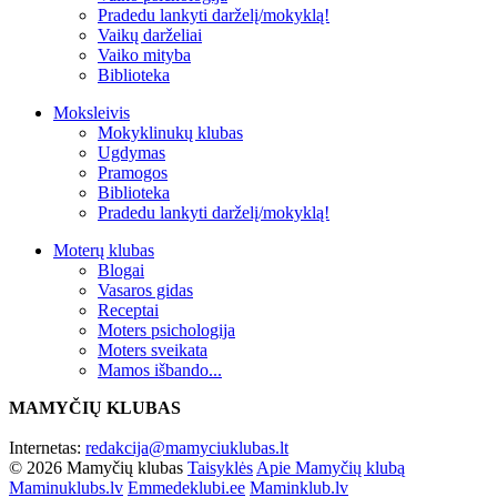
Pradedu lankyti darželį/mokyklą!
Vaikų darželiai
Vaiko mityba
Biblioteka
Moksleivis
Mokyklinukų klubas
Ugdymas
Pramogos
Biblioteka
Pradedu lankyti darželį/mokyklą!
Moterų klubas
Blogai
Vasaros gidas
Receptai
Moters psichologija
Moters sveikata
Mamos išbando...
MAMYČIŲ KLUBAS
Internetas:
redakcija@mamyciuklubas.lt
© 2026 Mamyčių klubas
Taisyklės
Apie Mamyčių klubą
Maminuklubs.lv
Emmedeklubi.ee
Maminklub.lv