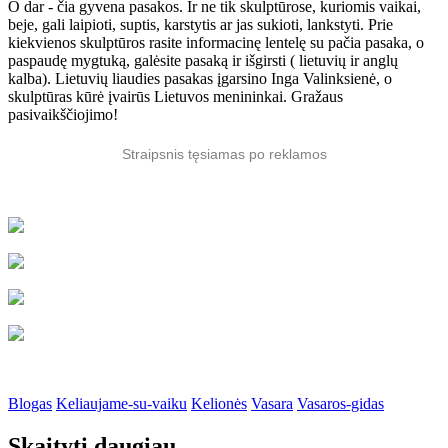
O dar - čia gyvena pasakos. Ir ne tik skulptūrose, kuriomis vaikai,
beje, gali laipioti, suptis, karstytis ar jas sukioti, lankstyti. Prie
kiekvienos skulptūros rasite informacinę lentelę su pačia pasaka, o
paspaudę mygtuką, galėsite pasaką ir išgirsti ( lietuvių ir anglų
kalba). Lietuvių liaudies pasakas įgarsino Inga Valinksienė, o
skulptūras kūrė įvairūs Lietuvos menininkai. Gražaus
pasivaikščiojimo!
Straipsnis tęsiamas po reklamos
Blogas
Keliaujame-su-vaiku
Kelionės
Vasara
Vasaros-gidas
Skaityti daugiau