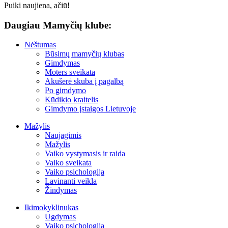
Puiki naujiena, ačiū!
Daugiau Mamyčių klube:
Nėštumas
Būsimų mamyčių klubas
Gimdymas
Moters sveikata
Akušerė skuba į pagalbą
Po gimdymo
Kūdikio kraitelis
Gimdymo įstaigos Lietuvoje
Mažylis
Naujagimis
Mažylis
Vaiko vystymasis ir raida
Vaiko sveikata
Vaiko psichologija
Lavinanti veikla
Žindymas
Ikimokyklinukas
Ugdymas
Vaiko psichologija