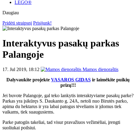
LEGO®
Daugiau
Pridėti straipsnį
Prisijunk!
Interaktyvus pasakų parkas
Palangoje
17. Jul 2019, 18:12
Mamos dienoraštis
Dalyvaukite projekte
VASAROS GIDAS
ir laimėkite puikių
prizų!!!
Jei buvote Palangoje, gal teko lankytis interaktyviame pasakų parke?
Parkas yra įsikūręs S. Daukanto g. 24A, netoli nuo Birutės parko,
apima du hektarus ir yra labai patogus tėveliams ir įdomus tiek
vaikams, tiek suaugusiems.
Parke patogūs takeliai, tad visur pravažiuos vežimėliai, įrengti
suoliukai poilsiui.