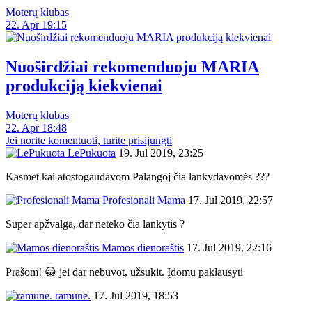
Moterų klubas
22. Apr 19:15
Nuoširdžiai rekomenduoju MARIA
produkciją kiekvienai
Moterų klubas
22. Apr 18:48
Jei norite komentuoti, turite prisijungti
LePukuota
19. Jul 2019, 23:25
Kasmet kai atostogaudavom Palangoj čia lankydavomės ???
Profesionali Mama
17. Jul 2019, 22:57
Super apžvalga, dar neteko čia lankytis ?
Mamos dienoraštis
17. Jul 2019, 22:16
Prašom! 😀 jei dar nebuvot, užsukit. Įdomu paklausyti
ramune.
17. Jul 2019, 18:53