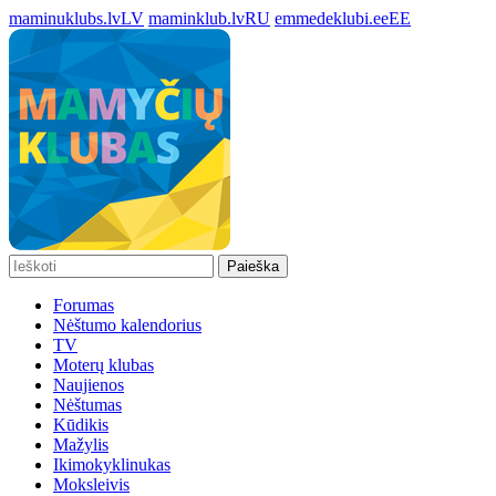
maminuklubs.lv
LV
maminklub.lv
RU
emmedeklubi.ee
EE
Paieška
Forumas
Nėštumo kalendorius
TV
Moterų klubas
Naujienos
Nėštumas
Kūdikis
Mažylis
Ikimokyklinukas
Moksleivis