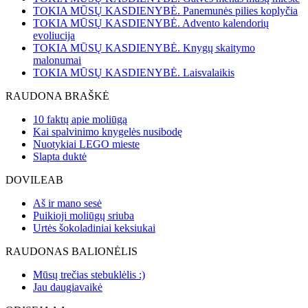
TOKIA MŪSŲ KASDIENYBĖ. Panemunės pilies koplyčia
TOKIA MŪSŲ KASDIENYBĖ. Advento kalendorių
evoliucija
TOKIA MŪSŲ KASDIENYBĖ. Knygų skaitymo
malonumai
TOKIA MŪSŲ KASDIENYBĖ. Laisvalaikis
RAUDONA BRAŠKĖ
10 faktų apie moliūgą
Kai spalvinimo knygelės nusibodę
Nuotykiai LEGO mieste
Slapta duktė
DOVILEAB
Aš ir mano sesė
Puikioji moliūgų sriuba
Urtės šokoladiniai keksiukai
RAUDONAS BALIONĖLIS
Mūsų trečias stebuklėlis :)
Jau daugiavaikė