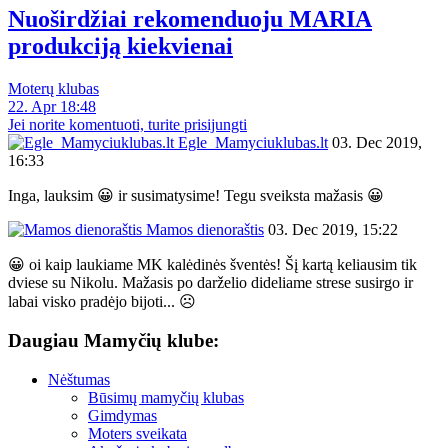
Nuoširdžiai rekomenduoju MARIA
produkciją kiekvienai
Moterų klubas
22. Apr 18:48
Jei norite komentuoti, turite prisijungti
Egle_Mamyciuklubas.lt
03. Dec 2019,
16:33
Inga, lauksim 😀 ir susimatysime! Tegu sveiksta mažasis 😀
Mamos dienoraštis
03. Dec 2019, 15:22
😀 oi kaip laukiame MK kalėdinės šventės! Šį kartą keliausim tik
dviese su Nikolu. Mažasis po darželio dideliame strese susirgo ir
labai visko pradėjo bijoti... ☹
Daugiau Mamyčių klube:
Nėštumas
Būsimų mamyčių klubas
Gimdymas
Moters sveikata