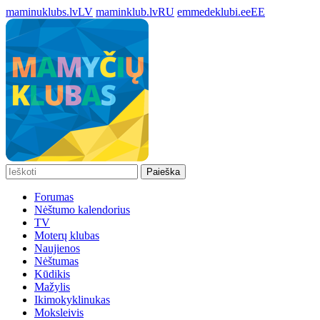
maminuklubs.lv
LV
maminklub.lv
RU
emmedeklubi.ee
EE
Paieška
Forumas
Nėštumo kalendorius
TV
Moterų klubas
Naujienos
Nėštumas
Kūdikis
Mažylis
Ikimokyklinukas
Moksleivis