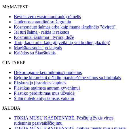
MAMATEST
Beveik zero waste nuotraukų rėmelis
Jautienos sprandinė su žagreniu
Kosmonauto šalmas arba kaip mama išradinėjo "dviratį"
Jei turi šalmą - reikia ir raketos
Kosminiai žaidimai - tyrimų dėžė
Tortų karai arba kaip gi įveikti tą veidrodinę glazūrą?
Magiškas sodas po langais
Kalėdos su Šiaušiukais
GINTAREP
Dekoruojame keramikinius puodelius
Išėjome keramikai rašiklių, parsinešėme vilnos su burbulais
Ekskursija į istorines kapines
Plastikas atgimsta antram gyvenimui
Plastiko perdirbimas mus užvaldė
Šiltai nuteikiantys tamsūs vakarai
JALDIJA
TOKIA MŪSŲ KASDIENYBĖ. Pėsčiųjų žygis virtęs
rudeniniu pasivaikščiojimu
TOKIA MŪSŲ KASDIENYBĖ. Gatvės menas mūsų mieste