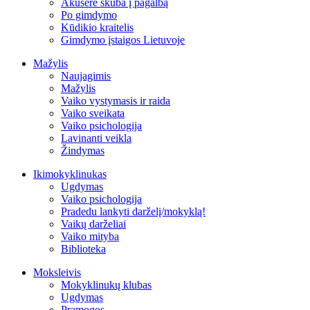
Akušerė skuba į pagalbą
Po gimdymo
Kūdikio kraitelis
Gimdymo įstaigos Lietuvoje
Mažylis
Naujagimis
Mažylis
Vaiko vystymasis ir raida
Vaiko sveikata
Vaiko psichologija
Lavinanti veikla
Žindymas
Ikimokyklinukas
Ugdymas
Vaiko psichologija
Pradedu lankyti darželį/mokyklą!
Vaikų darželiai
Vaiko mityba
Biblioteka
Moksleivis
Mokyklinukų klubas
Ugdymas
Pramogos