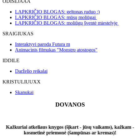
ODISEJAAA
LAPKRIČIO BLOGAS: geltonas ruduo :)
LAPKRIČIO BLOGAS: mūsų moliūgai
LAPKRIČIO BLOGAS: moliūgų šventė miestelyje
SRAIGIUKAS
Interaktyvi paroda Futura m
Animacinis filmukas "Monstrų atostogos"
IDDILE
Darželio reikalai
KRISTULIUUXX
Skanukai
DOVANOS
Kažkuriai atkeliaus knygos (šįkart - jūsų vaikams), kažkam -
kosmetinė priemonė (šampūnas ar kremas)!