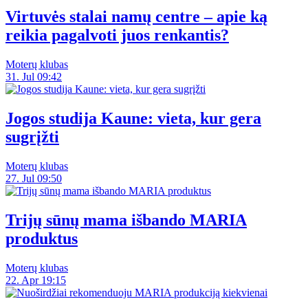
Virtuvės stalai namų centre – apie ką
reikia pagalvoti juos renkantis?
Moterų klubas
31. Jul 09:42
Jogos studija Kaune: vieta, kur gera
sugrįžti
Moterų klubas
27. Jul 09:50
Trijų sūnų mama išbando MARIA
produktus
Moterų klubas
22. Apr 19:15