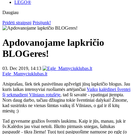
LEGO®
Daugiau
Pridėti straipsnį
Prisijunk!
Apdovanojame lapkričio
BLOGeres!
03. Dec 2019, 14:13
Egle_Mamyciuklubas.lt
Atsiprašau, šiek tiek pasivėlinau apžvelgti jūsų lapkričio blogus. Jau
kuris laikas intensyviai ruošiamės artėjančiai
Vaikų kalėdinei šventei
šį sekmadienį Vilniaus rotušėje
, tad ši savaitė - ypatingai įtempta.
Nors daug darbo, tačiau džiugina tokie šventiniai dalykai! Žinome,
kad susirinks ne vienas šimtas vaikų iš Vilniaus, o gal ir iš kitų
miestų :)
Tad gyvename gražios šventės laukimu. Kaip ir jūs, manau, juk ir
šv.Kalėdos jau visai netoli. Iškrito pirmasis sniegas, šaltukas
paspaudė - tikra žiema! Tuoj tuoj pasipuošime namuose po eglę (o