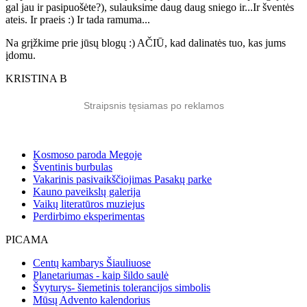
gal jau ir pasipuošėte?), sulauksime daug daug sniego ir...Ir šventės
ateis. Ir praeis :) Ir tada ramuma...
Na grįžkime prie jūsų blogų :) AČIŪ, kad dalinatės tuo, kas jums
įdomu.
KRISTINA B
Straipsnis tęsiamas po reklamos
Kosmoso paroda Megoje
Šventinis burbulas
Vakarinis pasivaikščiojimas Pasakų parke
Kauno paveikslų galerija
Vaikų literatūros muziejus
Perdirbimo eksperimentas
PICAMA
Centų kambarys Šiauliuose
Planetariumas - kaip šildo saulė
Švyturys- šiemetinis tolerancijos simbolis
Mūsų Advento kalendorius