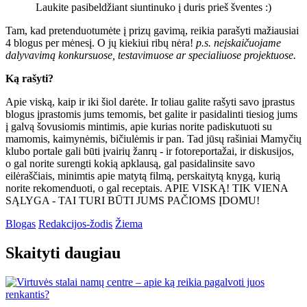
Laukite pasibeldžiant siuntinuko į duris prieš šventes :)
Tam, kad pretenduotumėte į prizų gavimą, reikia parašyti mažiausiai
4 blogus per mėnesį. O jų kiekiui ribų nėra!
p.s. neįskaičuojame
dalyvavimą konkursuose, testavimuose ar specialiuose projektuose.
Ką rašyti?
Apie viską, kaip ir iki šiol darėte. Ir toliau galite rašyti savo įprastus
blogus įprastomis jums temomis, bet galite ir pasidalinti tiesiog jums
į galvą šovusiomis mintimis, apie kurias norite padiskutuoti su
mamomis, kaimynėmis, bičiulėmis ir pan. Tad jūsų rašiniai Mamyčių
klubo portale gali būti įvairių žanrų - ir fotoreportažai, ir diskusijos,
o gal norite surengti kokią apklausą, gal pasidalinsite savo
eilėraščiais, minimtis apie matytą filmą, perskaitytą knygą, kurią
norite rekomenduoti, o gal receptais. APIE VISKĄ! TIK VIENA
SĄLYGA - TAI TURI BŪTI JUMS PAČIOMS ĮDOMU!
Blogas
Redakcijos-žodis
Žiema
Skaityti daugiau