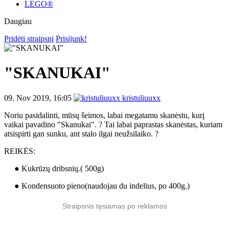
LEGO®
Daugiau
Pridėti straipsnį
Prisijunk!
"SKANUKAI"
09. Nov 2019, 16:05
kristuliuuxx
Noriu pasidalinti, mūsų šeimos, labai megatamu skanėstu, kurį
vaikai pavadino "Skanukai". ? Tai labai paprastas skanėstas, kuriam
atsispirti gan sunku, ant stalo ilgai neužsilaiko. ?
REIKĖS:
● Kukrūzų dribsnių.( 500g)
● Kondensuoto pieno(naudojau du indelius, po 400g.)
Straipsnis tęsiamas po reklamos