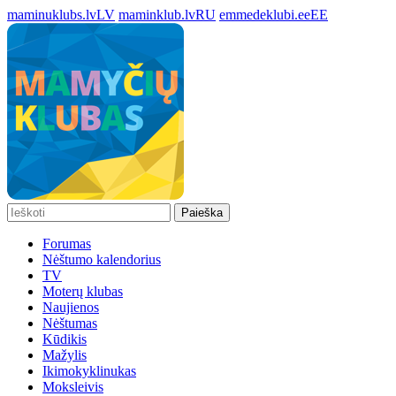
maminuklubs.lv
LV
maminklub.lv
RU
emmedeklubi.ee
EE
Paieška
Forumas
Nėštumo kalendorius
TV
Moterų klubas
Naujienos
Nėštumas
Kūdikis
Mažylis
Ikimokyklinukas
Moksleivis