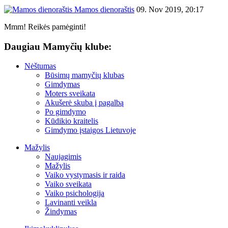
Mamos dienoraštis
09. Nov 2019, 20:17
Mmm! Reikės pamėginti!
Daugiau Mamyčių klube:
Nėštumas
Būsimų mamyčių klubas
Gimdymas
Moters sveikata
Akušerė skuba į pagalbą
Po gimdymo
Kūdikio kraitelis
Gimdymo įstaigos Lietuvoje
Mažylis
Naujagimis
Mažylis
Vaiko vystymasis ir raida
Vaiko sveikata
Vaiko psichologija
Lavinanti veikla
Žindymas