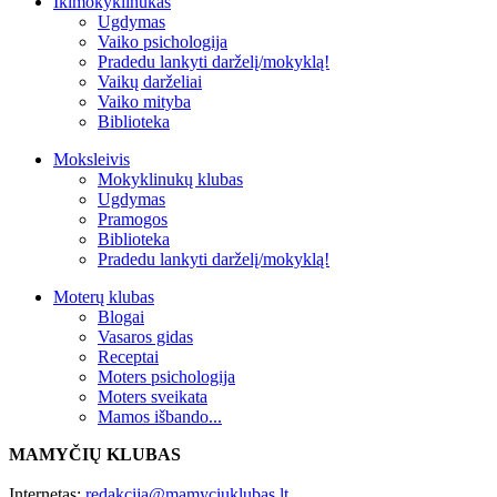
Ikimokyklinukas
Ugdymas
Vaiko psichologija
Pradedu lankyti darželį/mokyklą!
Vaikų darželiai
Vaiko mityba
Biblioteka
Moksleivis
Mokyklinukų klubas
Ugdymas
Pramogos
Biblioteka
Pradedu lankyti darželį/mokyklą!
Moterų klubas
Blogai
Vasaros gidas
Receptai
Moters psichologija
Moters sveikata
Mamos išbando...
MAMYČIŲ KLUBAS
Internetas:
redakcija@mamyciuklubas.lt