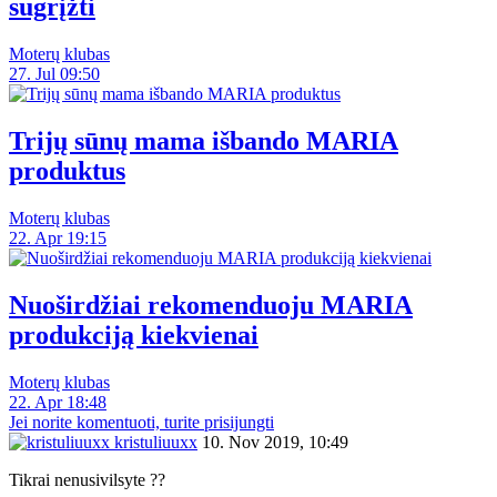
sugrįžti
Moterų klubas
27. Jul 09:50
Trijų sūnų mama išbando MARIA
produktus
Moterų klubas
22. Apr 19:15
Nuoširdžiai rekomenduoju MARIA
produkciją kiekvienai
Moterų klubas
22. Apr 18:48
Jei norite komentuoti, turite prisijungti
kristuliuuxx
10. Nov 2019, 10:49
Tikrai nenusivilsyte ??