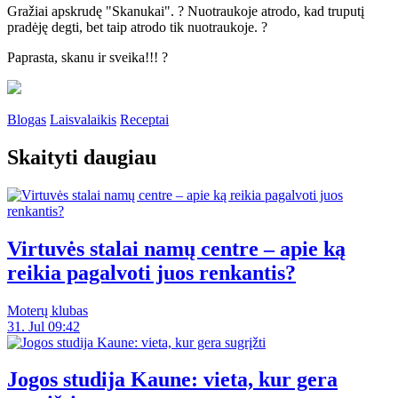
Gražiai apskrudę "Skanukai". ? Nuotraukoje atrodo, kad truputį
pradėję degti, bet taip atrodo tik nuotraukoje. ?
Paprasta, skanu ir sveika!!! ?
Blogas
Laisvalaikis
Receptai
Skaityti daugiau
Virtuvės stalai namų centre – apie ką
reikia pagalvoti juos renkantis?
Moterų klubas
31. Jul 09:42
Jogos studija Kaune: vieta, kur gera