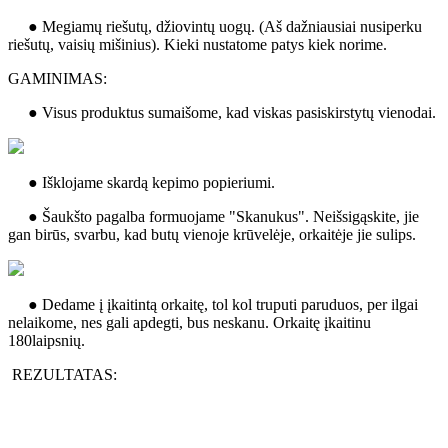
● Megiamų riešutų, džiovintų uogų. (Aš dažniausiai nusiperku
riešutų, vaisių mišinius). Kieki nustatome patys kiek norime.
GAMINIMAS:
● Visus produktus sumaišome, kad viskas pasiskirstytų vienodai.
● Išklojame skardą kepimo popieriumi.
● Šaukšto pagalba formuojame "Skanukus". Neišsigąskite, jie
gan birūs, svarbu, kad butų vienoje krūvelėje, orkaitėje jie sulips.
● Dedame į įkaitintą orkaitę, tol kol truputi paruduos, per ilgai
nelaikome, nes gali apdegti, bus neskanu. Orkaitę įkaitinu
180laipsnių.
REZULTATAS: