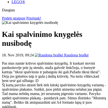
LEGO®
Daugiau
Pridėti straipsnį
Prisijunk!
Kai spalvinimo knygelės
nusibodę
18. Nov 2019, 09:24
Raudona braškė
Pas mus namie krūvos spalvinimo knygelių. Ir kaskart stovint
parduotuvėje prie jų stendo, maža galvelė linkčioja, o burnytė
kartoja "tikrai spalvinsiu ir pabaigsiu iki gali.Pažadu tikrai tikrai".
Deja jos įpūsėtos taip ir gula į dailią krūvelę. Na turiu vilties,kad
bent sesė gal užbaigs :D
Šį kartą pavyko atrasti šiek tiek kitokį spalvinimo knygelių variantą -
spalvinimo plakatus. Sutikit, juos pirkti atsiseina nelabai jau pigiai.
Tad mama nebūtų mama, jei nesurastų pigesnio varianto. Pavyko
aptikti spalvinimo plakatą - pasidaryk pats. Sūnus išsirinko "Monstrų
namą". Beliko tik atsispauzdinti ant A4 formato lapų ir juos
suklijuoti.