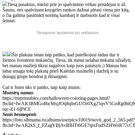
Tiesą pasakius, mielai prie jo spalvinimo vėliau prisidėjau ir aš.
Šaunu, nes spalvinant knygeles rankos dažnai pinasi viena per kitą,
o čia galima pasirinkti norimą kambarį ir darbuotis kad ir visai
šeimai.
Straipsnis tęsiamas po reklamos
Šis plakata sman taip patiko, kad paieškojusi radau dar ir
žiemos šventėms tinkančių. Tiesa, tik metai nelabai tinkami užrašyti,
bet manau mažieji tikrai sugalvos kaip juos pataisyti ;) Manau bus
labai smagu tokį plakatą prieš Kalėdas nusinešti į darželį ir su
draugų grupe bendrai jį išmarginti.
Gal ir Jums tiks ir patiks, taip kaip mums:
Monstrų namas
https://mrprintables.com/halloween-coloring-pages.html?
fbclid=IwAR3BMGoBicMxjJOq8qInGUOr0Xg25qvV5GnRg0hiQ
sqc-Z1-6jPiCE
Senis besmegenis
https://foto.sibmama.ru/albums/userpics/10019/novii_god_2_5h5.pdf?
fbclid=IwAR2kS_f_FZagVBjAvBBITt6GF7tpxFndSZHWoR77cC