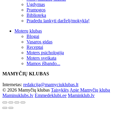
Ugdymas
Pramogos
Biblioteka
Pradedu lankyti darželį/mokyklą!
Moterų klubas
Blogai
Vasaros gidas
Receptai
Moters psichologija
Moters sveikata
Mamos išbando...
MAMYČIŲ KLUBAS
Internetas:
redakcija@mamyciuklubas.lt
© 2026 Mamyčių klubas
Taisyklės
Apie Mamyčių klubą
Maminuklubs.lv
Emmedeklubi.ee
Maminklub.lv