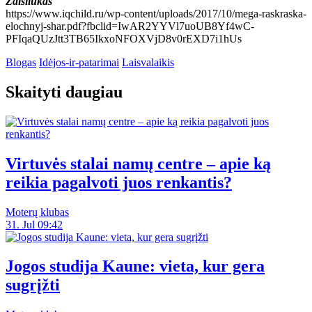
Žaisliukas
https://www.iqchild.ru/wp-content/uploads/2017/10/mega-raskraska-
elochnyj-shar.pdf?fbclid=IwAR2YYVl7uoUB8Yf4wC-
PFIqaQUzJtt3TB65IkxoNFOXVjD8v0rEXD7i1hUs
Blogas
Idėjos-ir-patarimai
Laisvalaikis
Skaityti daugiau
Virtuvės stalai namų centre – apie ką
reikia pagalvoti juos renkantis?
Moterų klubas
31. Jul 09:42
Jogos studija Kaune: vieta, kur gera
sugrįžti