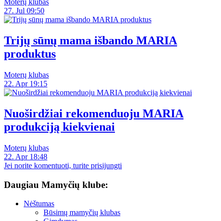
Moterų klubas
27. Jul 09:50
Trijų sūnų mama išbando MARIA
produktus
Moterų klubas
22. Apr 19:15
Nuoširdžiai rekomenduoju MARIA
produkciją kiekvienai
Moterų klubas
22. Apr 18:48
Jei norite komentuoti, turite prisijungti
Daugiau Mamyčių klube:
Nėštumas
Būsimų mamyčių klubas