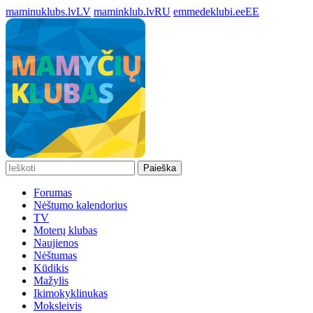
maminuklubs.lv
LV
maminklub.lv
RU
emmedeklubi.ee
EE
Paieška
Forumas
Nėštumo kalendorius
TV
Moterų klubas
Naujienos
Nėštumas
Kūdikis
Mažylis
Ikimokyklinukas
Moksleivis