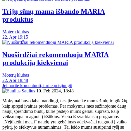
Trijų sūnų mama išbando MARIA
produktus
Moterų klubas
22. Apr 19:15
Nuoširdžiai rekomenduoju MARIA
produkciją kiekvienai
Moterų klubas
22. Apr 18:48
Jei norite komentuoti, turite prisijungti
Saulius
10. Feb 2024, 18:48
Mokymai buvo labai naudingi, nes jie suteikė mums žinių ir įgūdžių,
kaip spręsti įvairias problemas. Per mokymus mes sužinojome daug
naujų sprendimo būdų, kurie padėjo mums geriau suprasti, kaip
veiksmingai reaguoti į iššūkius. Viena iš svarbiausių programos
„Neįtikėtini metai“ naudų yra gebėjimas adekvačiai reaguoti į vaiko
pyktį, jo efektyvus nuraminimas. Tai leido mums sustiprinti ryšį su