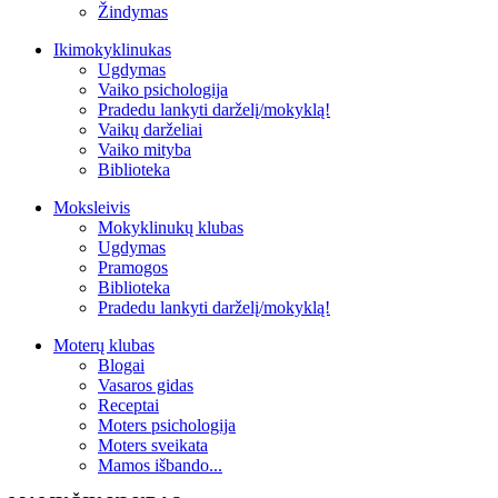
Žindymas
Ikimokyklinukas
Ugdymas
Vaiko psichologija
Pradedu lankyti darželį/mokyklą!
Vaikų darželiai
Vaiko mityba
Biblioteka
Moksleivis
Mokyklinukų klubas
Ugdymas
Pramogos
Biblioteka
Pradedu lankyti darželį/mokyklą!
Moterų klubas
Blogai
Vasaros gidas
Receptai
Moters psichologija
Moters sveikata
Mamos išbando...