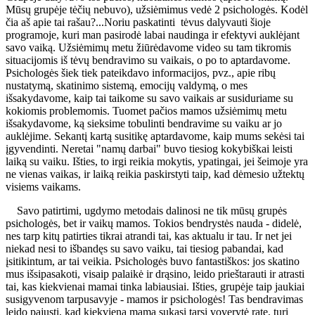
Mūsų grupėje tėčių nebuvo), užsiėmimus vedė 2 psichologės. Kodėl
čia aš apie tai rašau?...Noriu paskatinti tėvus dalyvauti šioje
programoje, kuri man pasirodė labai naudinga ir efektyvi auklėjant
savo vaiką. Užsiėmimų metu žiūrėdavome video su tam tikromis
situacijomis iš tėvų bendravimo su vaikais, o po to aptardavome.
Psichologės šiek tiek pateikdavo informacijos, pvz., apie ribų
nustatymą, skatinimo sistemą, emocijų valdymą, o mes
išsakydavome, kaip tai taikome su savo vaikais ar susiduriame su
kokiomis problemomis. Tuomet pačios mamos užsiėmimų metu
išsakydavome, ką sieksime tobulinti bendravime su vaiku ar jo
auklėjime. Sekantį kartą susitikę aptardavome, kaip mums sekėsi tai
įgyvendinti. Neretai "namų darbai" buvo tiesiog kokybiškai leisti
laiką su vaiku. Išties, to irgi reikia mokytis, ypatingai, jei šeimoje yra
ne vienas vaikas, ir laiką reikia paskirstyti taip, kad dėmesio užtektų
visiems vaikams.
Savo patirtimi, ugdymo metodais dalinosi ne tik mūsų grupės
psichologės, bet ir vaikų mamos. Tokios bendrystės nauda - didelė,
nes tarp kitų patirties tikrai atrandi tai, kas aktualu ir tau. Ir net jei
niekad nesi to išbandęs su savo vaiku, tai tiesiog pabandai, kad
įsitikintum, ar tai veikia. Psichologės buvo fantastiškos: jos skatino
mus išsipasakoti, visaip palaikė ir drąsino, leido prieštarauti ir atrasti
tai, kas kiekvienai mamai tinka labiausiai. Išties, grupėje taip jaukiai
susigyvenom tarpusavyje - mamos ir psichologės! Tas bendravimas
leido pajusti, kad kiekviena mama sukasi tarsi voverytė rate, turi