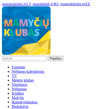
maminuklubs.lv
LV
maminklub.lv
RU
emmedeklubi.ee
EE
Paieška
Forumas
Nėštumo kalendorius
TV
Moterų klubas
Naujienos
Nėštumas
Kūdikis
Mažylis
Ikimokyklinukas
Moksleivis