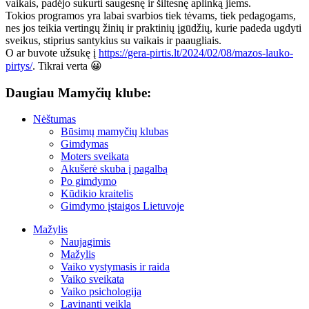
vaikais, padėjo sukurti saugesnę ir šiltesnę aplinką jiems.
Tokios programos yra labai svarbios tiek tėvams, tiek pedagogams,
nes jos teikia vertingų žinių ir praktinių įgūdžių, kurie padeda ugdyti
sveikus, stiprius santykius su vaikais ir paaugliais.
O ar buvote užsukę į
https://gera-pirtis.lt/2024/02/08/mazos-lauko-
pirtys/
. Tikrai verta 😀
Daugiau Mamyčių klube:
Nėštumas
Būsimų mamyčių klubas
Gimdymas
Moters sveikata
Akušerė skuba į pagalbą
Po gimdymo
Kūdikio kraitelis
Gimdymo įstaigos Lietuvoje
Mažylis
Naujagimis
Mažylis
Vaiko vystymasis ir raida
Vaiko sveikata
Vaiko psichologija
Lavinanti veikla