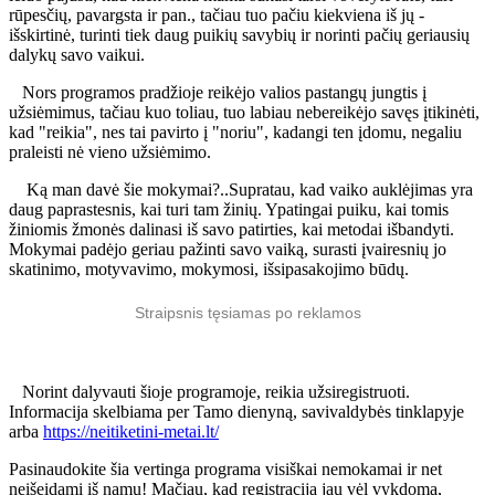
rūpesčių, pavargsta ir pan., tačiau tuo pačiu kiekviena iš jų -
išskirtinė, turinti tiek daug puikių savybių ir norinti pačių geriausių
dalykų savo vaikui.
Nors programos pradžioje reikėjo valios pastangų jungtis į
užsiėmimus, tačiau kuo toliau, tuo labiau nebereikėjo savęs įtikinėti,
kad "reikia", nes tai pavirto į "noriu", kadangi ten įdomu, negaliu
praleisti nė vieno užsiėmimo.
Ką man davė šie mokymai?..Supratau, kad vaiko auklėjimas yra
daug paprastesnis, kai turi tam žinių. Ypatingai puiku, kai tomis
žiniomis žmonės dalinasi iš savo patirties, kai metodai išbandyti.
Mokymai padėjo geriau pažinti savo vaiką, surasti įvairesnių jo
skatinimo, motyvavimo, mokymosi, išsipasakojimo būdų.
Straipsnis tęsiamas po reklamos
Norint dalyvauti šioje programoje, reikia užsiregistruoti.
Informacija skelbiama per Tamo dienyną, savivaldybės tinklapyje
arba
https://neitiketini-metai.lt/
Pasinaudokite šia vertinga programa visiškai nemokamai ir net
neišeidami iš namų! Mačiau, kad registracija jau vėl vykdoma,