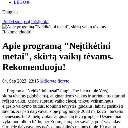
LEGO®
Daugiau
Pridėti straipsnį
Prisijunk!
Apie programą "Neįtikėtini
metai", skirtą vaikų tėvams.
Rekomenduoju!
04. Sep 2023, 23:15
floryte
Programa "Neįtikėtini metai" (angl. The Incredible Yers)
skirta tėvams (globėjams), auginantiems vaikus ir norintiems stiprinti
ryšį su vaiku, geriau suprasti vaiko elgesį, taikyti veiksmingus
elgesio valdymo būdus, tobulinti tėvystės įgūdžius, labiau pasitikėti
savimi. Aš pati dalyvavau šioje programoje 2023 m. kovo - birželio
mėnesiais, 6-12 metų vaikus auginančių tėvų grupėje. Užsiėmimai
vyko nuotoliniu būdu, per Zoom, kartą per savaitę, po 2 valandas.
Grupėje dalyvavo tos pačios, nuolatinės mamos (apie 10 mamų.