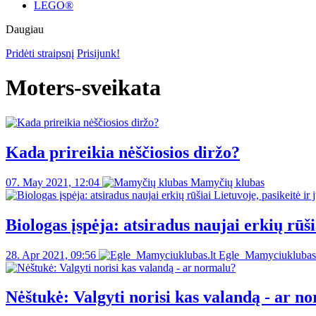
LEGO®
Daugiau
Pridėti straipsnį
Prisijunk!
Moters-sveikata
Kada prireikia nėščiosios diržo?
07. May 2021, 12:04
Mamyčių klubas
Biologas įspėja: atsiradus naujai erkių rūši
28. Apr 2021, 09:56
Egle_Mamyciuklubas.
Nėštukė: Valgyti norisi kas valandą - ar n