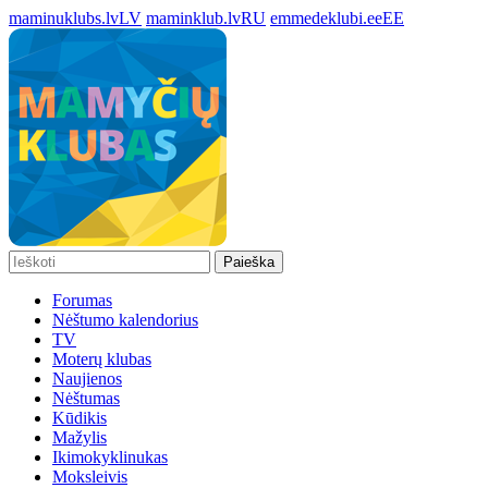
maminuklubs.lv
LV
maminklub.lv
RU
emmedeklubi.ee
EE
Paieška
Forumas
Nėštumo kalendorius
TV
Moterų klubas
Naujienos
Nėštumas
Kūdikis
Mažylis
Ikimokyklinukas
Moksleivis