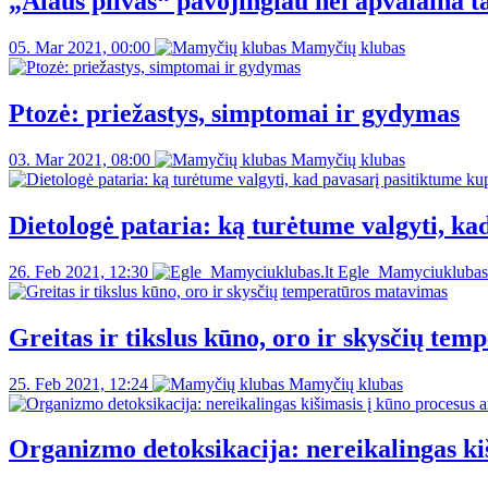
„Alaus pilvas“ pavojingiau nei apvalaina t
05. Mar 2021, 00:00
Mamyčių klubas
Ptozė: priežastys, simptomai ir gydymas
03. Mar 2021, 08:00
Mamyčių klubas
Dietologė pataria: ką turėtume valgyti, ka
26. Feb 2021, 12:30
Egle_Mamyciuklubas.
Greitas ir tikslus kūno, oro ir skysčių te
25. Feb 2021, 12:24
Mamyčių klubas
Organizmo detoksikacija: nereikalingas ki