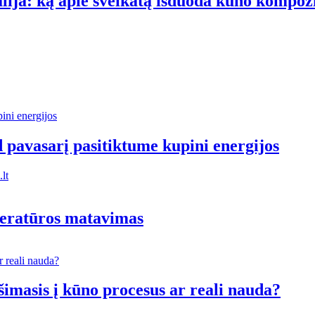
alija: ką apie sveikatą išduoda kūno kompoz
d pavasarį pasitiktume kupini energijos
lt
mperatūros matavimas
šimasis į kūno procesus ar reali nauda?