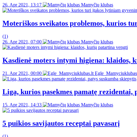
26. Apr 2021, 13:17
Mamyčių klubas
Moteriškos sveikatos problemos, kurios tur
(1)
26. Apr 2021, 07:00
Mamyčių klubas
Kasdienė moters intymi higiena: klaidos, k
21. Apr 2021, 00:00
Egle_Mamyciuklubas.
Liga, kurios pasekmes pamatę rezidentai, 
15. Apr 2021, 14:33
Mamyčių klubas
5 puikios savijautos receptai pavasarį
(1)