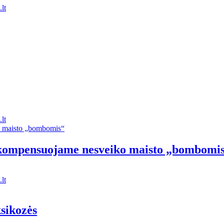
lt
lt
 kompensuojame nesveiko maisto „bombomi
lt
ksikozės