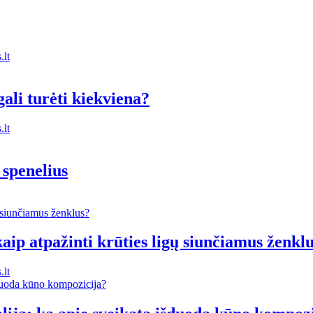
lt
ali turėti kiekviena?
lt
 spenelius
kaip atpažinti krūties ligų siunčiamus ženkl
lt