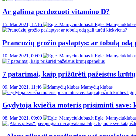
Ar galima perdozuoti vitamino D?
15. Mar 2021, 12:16
Egle_Mamyciuklubas.
Prancūzių grožio paslaptys: ar tobulą odą g
10. Mar 2021, 00:00
Egle_Mamyciuklubas.
7 patarimai, kaip prižūrėti pažeistus krūtų
09. Mar 2021, 11:46
Mamyčių klubas
Gydytoja kviečia moteris prisiminti save: 
08. Mar 2021, 09:00
Egle_Mamyciuklubas.