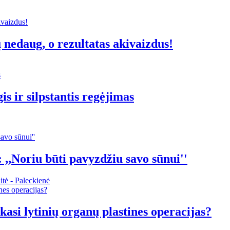
 nedaug, o rezultatas akivaizdus!
is ir silpstantis regėjimas
: ,,Noriu būti pavyzdžiu savo sūnui''
tė - Paleckienė
kasi lytinių organų plastines operacijas?