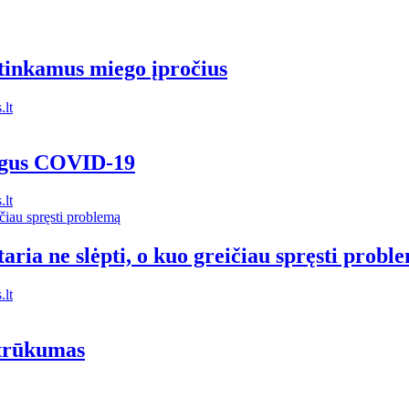
i tinkamus miego įpročius
lt
irgus COVID-19
lt
ria ne slėpti, o kuo greičiau spręsti probl
lt
ų trūkumas