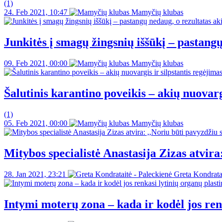
(1)
24. Feb 2021, 10:47
Mamyčių klubas
Junkitės į smagų žingsnių iššūkį – pastangų
09. Feb 2021, 00:00
Mamyčių klubas
Šalutinis karantino poveikis – akių nuovarg
(1)
05. Feb 2021, 00:00
Mamyčių klubas
Mitybos specialistė Anastasija Zizas atvira
28. Jan 2021, 23:21
Greta Kondratai
Intymi moterų zona – kada ir kodėl jos ren