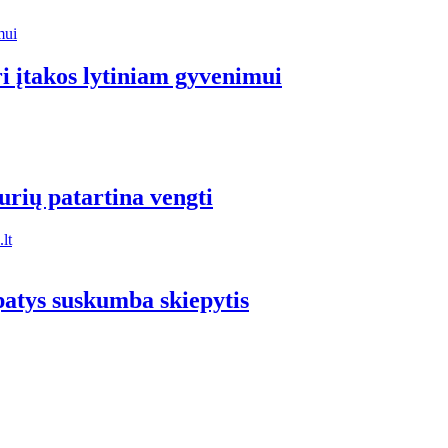
i įtakos lytiniam gyvenimui
urių patartina vengti
lt
patys suskumba skiepytis