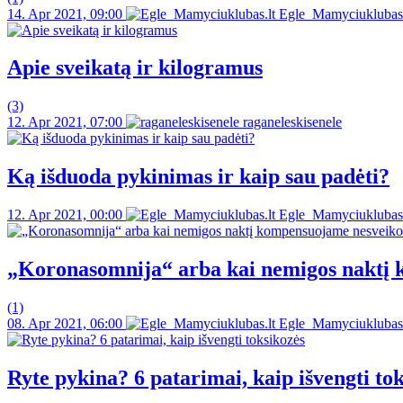
14. Apr 2021, 09:00
Egle_Mamyciuklubas.
Apie sveikatą ir kilogramus
(3)
12. Apr 2021, 07:00
raganeleskisenele
Ką išduoda pykinimas ir kaip sau padėti?
12. Apr 2021, 00:00
Egle_Mamyciuklubas.
„Koronasomnija“ arba kai nemigos naktį
(1)
08. Apr 2021, 06:00
Egle_Mamyciuklubas.
Ryte pykina? 6 patarimai, kaip išvengti to