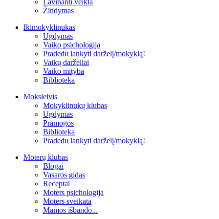
Lavinanti veikla
Žindymas
Ikimokyklinukas
Ugdymas
Vaiko psichologija
Pradedu lankyti darželį/mokyklą!
Vaikų darželiai
Vaiko mityba
Biblioteka
Moksleivis
Mokyklinukų klubas
Ugdymas
Pramogos
Biblioteka
Pradedu lankyti darželį/mokyklą!
Moterų klubas
Blogai
Vasaros gidas
Receptai
Moters psichologija
Moters sveikata
Mamos išbando...