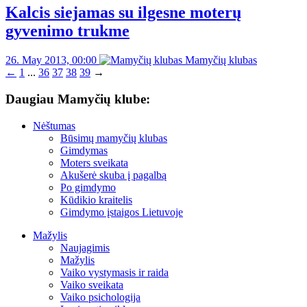
Kalcis siejamas su ilgesne moterų
gyvenimo trukme
26. May 2013, 00:00
Mamyčių klubas
←
1
...
36
37
38
39
→
Daugiau Mamyčių klube:
Nėštumas
Būsimų mamyčių klubas
Gimdymas
Moters sveikata
Akušerė skuba į pagalbą
Po gimdymo
Kūdikio kraitelis
Gimdymo įstaigos Lietuvoje
Mažylis
Naujagimis
Mažylis
Vaiko vystymasis ir raida
Vaiko sveikata
Vaiko psichologija