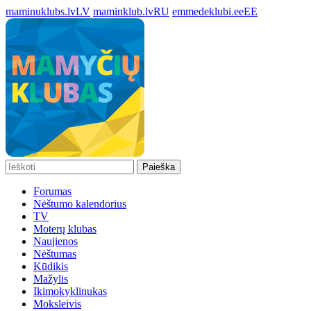
maminuklubs.lv
LV
maminklub.lv
RU
emmedeklubi.ee
EE
Paieška
Forumas
Nėštumo kalendorius
TV
Moterų klubas
Naujienos
Nėštumas
Kūdikis
Mažylis
Ikimokyklinukas
Moksleivis