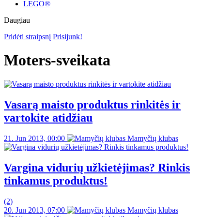
LEGO®
Daugiau
Pridėti straipsnį
Prisijunk!
Moters-sveikata
Vasarą maisto produktus rinkitės ir
vartokite atidžiau
21. Jun 2013, 00:00
Mamyčių klubas
Vargina vidurių užkietėjimas? Rinkis
tinkamus produktus!
(2)
20. Jun 2013, 07:00
Mamyčių klubas