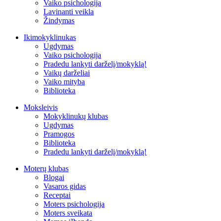
Vaiko psichologija
Lavinanti veikla
Žindymas
Ikimokyklinukas
Ugdymas
Vaiko psichologija
Pradedu lankyti darželį/mokyklą!
Vaikų darželiai
Vaiko mityba
Biblioteka
Moksleivis
Mokyklinukų klubas
Ugdymas
Pramogos
Biblioteka
Pradedu lankyti darželį/mokyklą!
Moterų klubas
Blogai
Vasaros gidas
Receptai
Moters psichologija
Moters sveikata