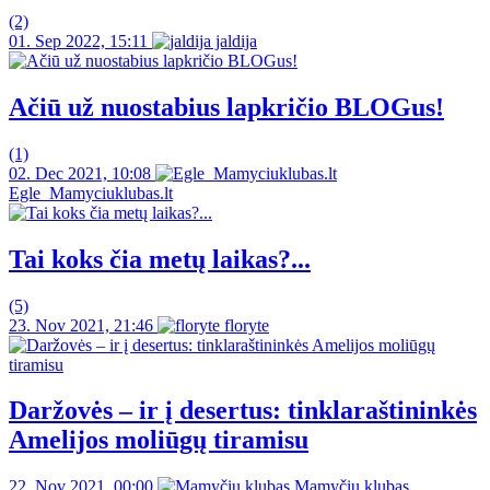
(2)
01. Sep 2022, 15:11
jaldija
Ačiū už nuostabius lapkričio BLOGus!
(1)
02. Dec 2021, 10:08
Egle_Mamyciuklubas.lt
Tai koks čia metų laikas?...
(5)
23. Nov 2021, 21:46
floryte
Daržovės – ir į desertus: tinklaraštininkės
Amelijos moliūgų tiramisu
22. Nov 2021, 00:00
Mamyčių klubas