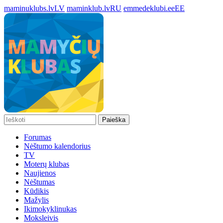
maminuklubs.lv
LV
maminklub.lv
RU
emmedeklubi.ee
EE
Paieška
Forumas
Nėštumo kalendorius
TV
Moterų klubas
Naujienos
Nėštumas
Kūdikis
Mažylis
Ikimokyklinukas
Moksleivis