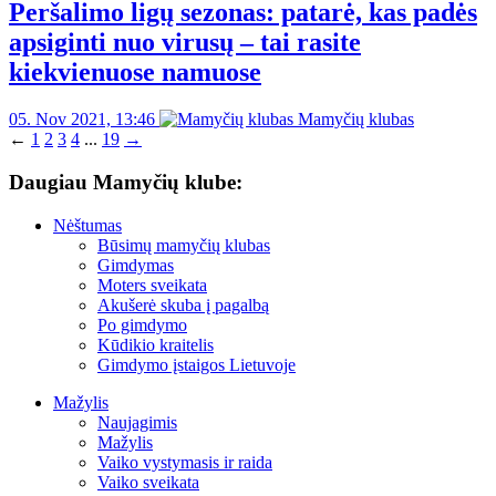
Peršalimo ligų sezonas: patarė, kas padės
apsiginti nuo virusų – tai rasite
kiekvienuose namuose
05. Nov 2021, 13:46
Mamyčių klubas
←
1
2
3
4
...
19
→
Daugiau Mamyčių klube:
Nėštumas
Būsimų mamyčių klubas
Gimdymas
Moters sveikata
Akušerė skuba į pagalbą
Po gimdymo
Kūdikio kraitelis
Gimdymo įstaigos Lietuvoje
Mažylis
Naujagimis
Mažylis
Vaiko vystymasis ir raida
Vaiko sveikata