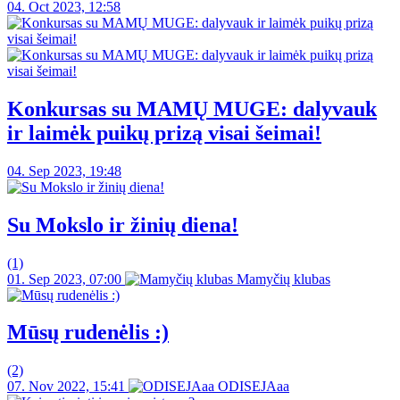
04. Oct 2023, 12:58
Konkursas su MAMŲ MUGE: dalyvauk
ir laimėk puikų prizą visai šeimai!
04. Sep 2023, 19:48
Su Mokslo ir žinių diena!
(1)
01. Sep 2023, 07:00
Mamyčių klubas
Mūsų rudenėlis :)
(2)
07. Nov 2022, 15:41
ODISEJAaa