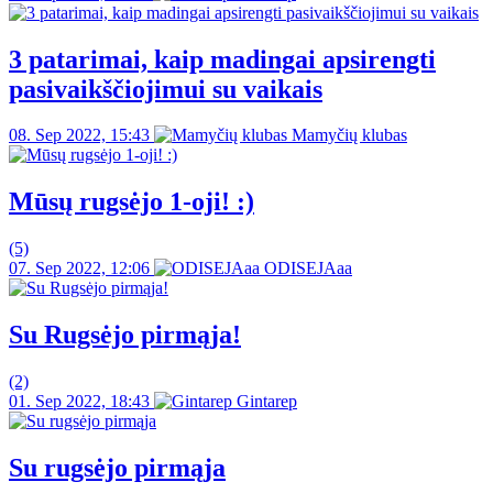
3 patarimai, kaip madingai apsirengti
pasivaikščiojimui su vaikais
08. Sep 2022, 15:43
Mamyčių klubas
Mūsų rugsėjo 1-oji! :)
(5)
07. Sep 2022, 12:06
ODISEJAaa
Su Rugsėjo pirmąja!
(2)
01. Sep 2022, 18:43
Gintarep
Su rugsėjo pirmąja