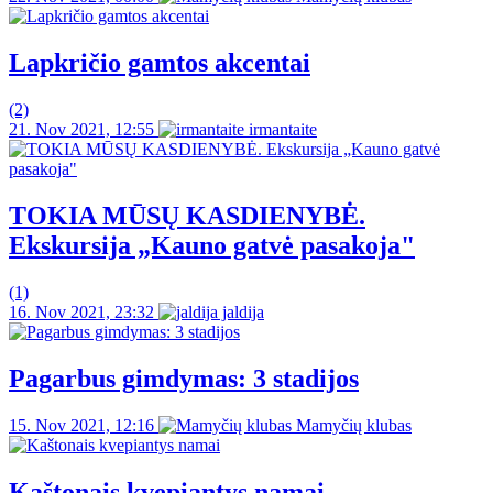
Lapkričio gamtos akcentai
(2)
21. Nov 2021, 12:55
irmantaite
TOKIA MŪSŲ KASDIENYBĖ.
Ekskursija „Kauno gatvė pasakoja"
(1)
16. Nov 2021, 23:32
jaldija
Pagarbus gimdymas: 3 stadijos
15. Nov 2021, 12:16
Mamyčių klubas
Kaštonais kvepiantys namai