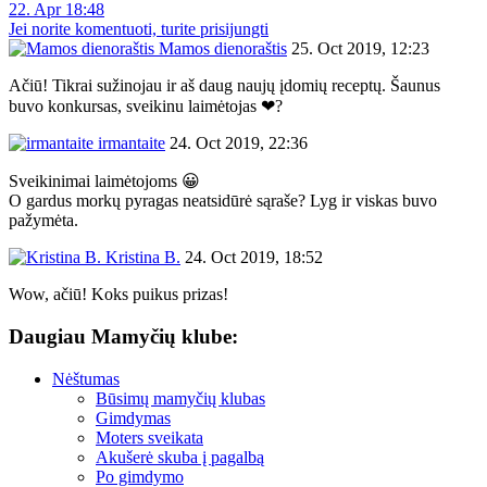
22. Apr 18:48
Jei norite komentuoti, turite prisijungti
Mamos dienoraštis
25. Oct 2019, 12:23
Ačiū! Tikrai sužinojau ir aš daug naujų įdomių receptų. Šaunus
buvo konkursas, sveikinu laimėtojas ❤?
irmantaite
24. Oct 2019, 22:36
Sveikinimai laimėtojoms 😀
O gardus morkų pyragas neatsidūrė sąraše? Lyg ir viskas buvo
pažymėta.
Kristina B.
24. Oct 2019, 18:52
Wow, ačiū! Koks puikus prizas!
Daugiau Mamyčių klube:
Nėštumas
Būsimų mamyčių klubas
Gimdymas
Moters sveikata
Akušerė skuba į pagalbą
Po gimdymo