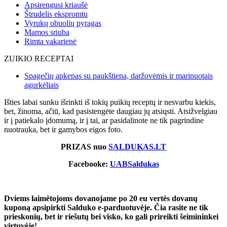
Apsirengusi kriaušė
Štrudelis ekspromtu
Vyrukų obuolių pyragas
Mamos sriuba
Rimta vakarienė
ZUIKIO RECEPTAI
Spagečių apkepas su paukštiena, daržovėmis ir marinuotais
agurkėliais
Išties labai sunku išrinkti iš tokių puikių receptų ir nesvarbu kiekis,
bet, žinoma, ačiū, kad pasistengėte daugiau jų atsiųsti. Atsižvelgiau
ir į patiekalo įdomumą, ir į tai, ar pasidalinote ne tik pagrindine
nuotrauka, bet ir gamybos eigos foto.
PRIZAS nuo
SALDUKAS.LT
Facebooke:
UABSaldukas
Dviems laimėtojoms dovanojame po 20 eu vertės dovanų
kuponą apsipirkti Salduko e-parduotuvėje. Čia rasite ne tik
prieskonių, bet ir riešutų bei visko, ko gali prireikti šeimininkei
virtuvėje!