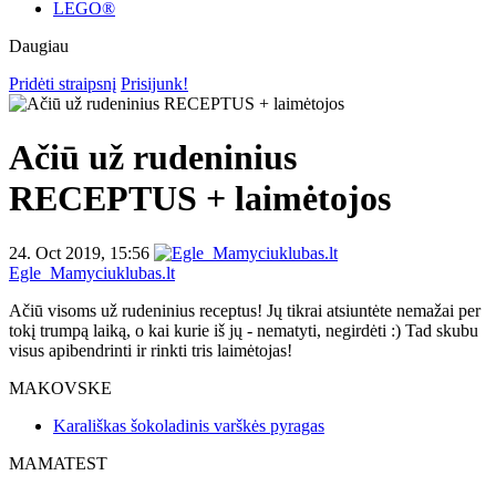
LEGO®
Daugiau
Pridėti straipsnį
Prisijunk!
Ačiū už rudeninius
RECEPTUS + laimėtojos
24. Oct 2019, 15:56
Egle_Mamyciuklubas.lt
Ačiū visoms už rudeninius receptus! Jų tikrai atsiuntėte nemažai per
tokį trumpą laiką, o kai kurie iš jų - nematyti, negirdėti :) Tad skubu
visus apibendrinti ir rinkti tris laimėtojas!
MAKOVSKE
Karališkas šokoladinis varškės pyragas
MAMATEST