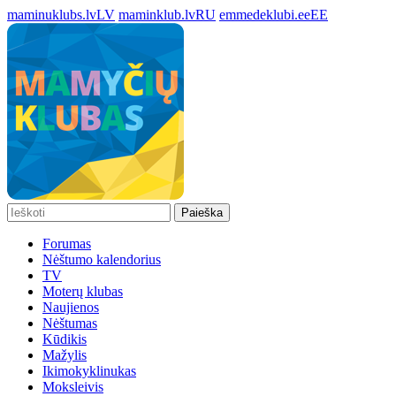
maminuklubs.lv
LV
maminklub.lv
RU
emmedeklubi.ee
EE
Paieška
Forumas
Nėštumo kalendorius
TV
Moterų klubas
Naujienos
Nėštumas
Kūdikis
Mažylis
Ikimokyklinukas
Moksleivis