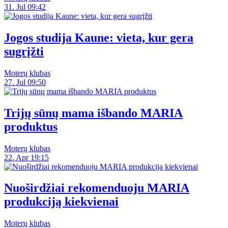
31. Jul 09:42
Jogos studija Kaune: vieta, kur gera
sugrįžti
Moterų klubas
27. Jul 09:50
Trijų sūnų mama išbando MARIA
produktus
Moterų klubas
22. Apr 19:15
Nuoširdžiai rekomenduoju MARIA
produkciją kiekvienai
Moterų klubas