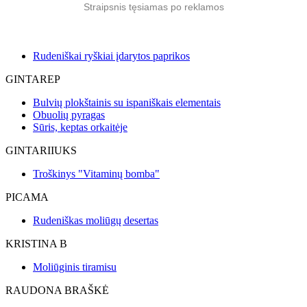
Straipsnis tęsiamas po reklamos
Rudeniškai ryškiai įdarytos paprikos
GINTAREP
Bulvių plokštainis su ispaniškais elementais
Obuolių pyragas
Sūris, keptas orkaitėje
GINTARIIUKS
Troškinys "Vitaminų bomba"
PICAMA
Rudeniškas moliūgų desertas
KRISTINA B
Moliūginis tiramisu
RAUDONA BRAŠKĖ