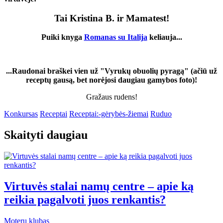
Tai Kristina B. ir Mamatest!
Puiki knyga
Romanas su Italija
keliauja...
...Raudonai braškei vien už "Vyrukų obuolių pyragą" (ačiū už
receptų gausą, bet norėjosi daugiau gamybos foto)!
Gražaus rudens!
Konkursas
Receptai
Receptai:-gėrybės-žiemai
Ruduo
Skaityti daugiau
Virtuvės stalai namų centre – apie ką
reikia pagalvoti juos renkantis?
Moterų klubas