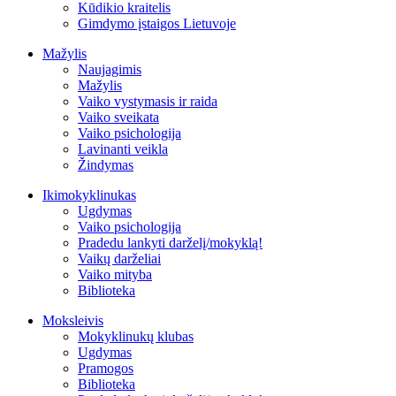
Kūdikio kraitelis
Gimdymo įstaigos Lietuvoje
Mažylis
Naujagimis
Mažylis
Vaiko vystymasis ir raida
Vaiko sveikata
Vaiko psichologija
Lavinanti veikla
Žindymas
Ikimokyklinukas
Ugdymas
Vaiko psichologija
Pradedu lankyti darželį/mokyklą!
Vaikų darželiai
Vaiko mityba
Biblioteka
Moksleivis
Mokyklinukų klubas
Ugdymas
Pramogos
Biblioteka