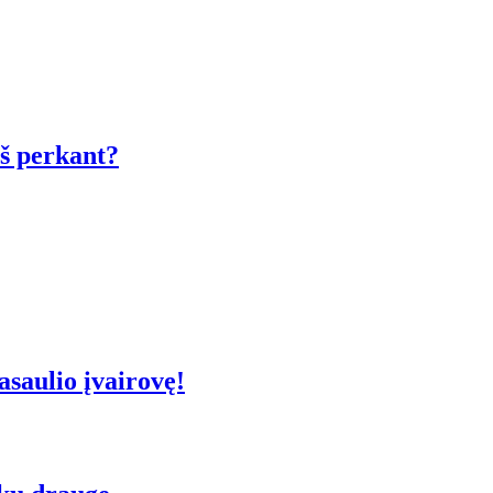
eš perkant?
asaulio įvairovę!