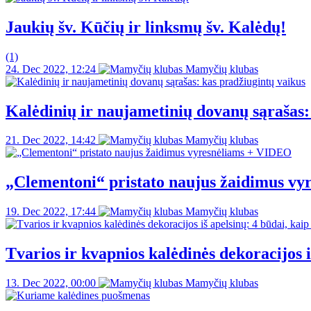
Jaukių šv. Kūčių ir linksmų šv. Kalėdų!
(1)
24. Dec 2022, 12:24
Mamyčių klubas
Kalėdinių ir naujametinių dovanų sąrašas:
21. Dec 2022, 14:42
Mamyčių klubas
„Clementoni“ pristato naujus žaidimus v
19. Dec 2022, 17:44
Mamyčių klubas
Tvarios ir kvapnios kalėdinės dekoracijos i
13. Dec 2022, 00:00
Mamyčių klubas