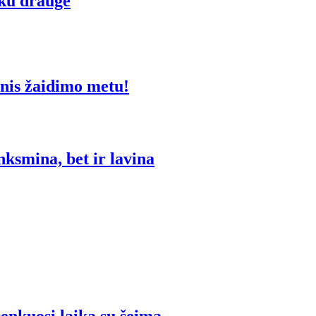
iku drauge
menis žaidimo metu!
nksmina, bet ir lavina