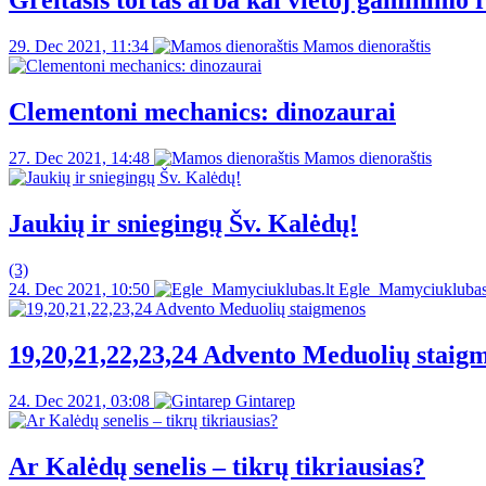
Greitasis tortas arba kai vietoj gaminimo 
29. Dec 2021, 11:34
Mamos dienoraštis
Clementoni mechanics: dinozaurai
27. Dec 2021, 14:48
Mamos dienoraštis
Jaukių ir sniegingų Šv. Kalėdų!
(3)
24. Dec 2021, 10:50
Egle_Mamyciuklubas.
19,20,21,22,23,24 Advento Meduolių staig
24. Dec 2021, 03:08
Gintarep
Ar Kalėdų senelis – tikrų tikriausias?