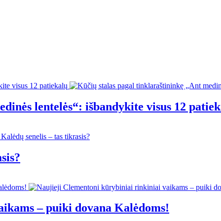
dinės lentelės“: išbandykite visus 12 patie
asis?
vaikams – puiki dovana Kalėdoms!