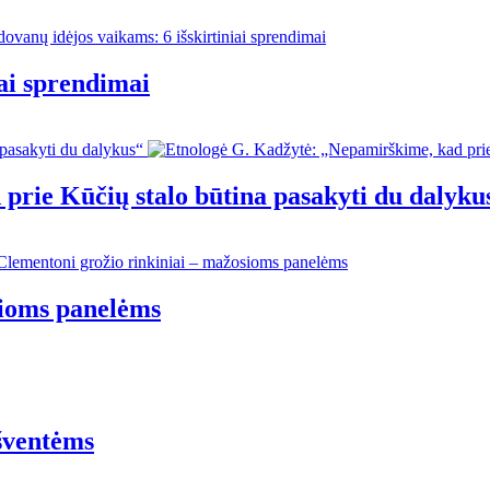
iai sprendimai
prie Kūčių stalo būtina pasakyti du dalyku
sioms panelėms
 šventėms