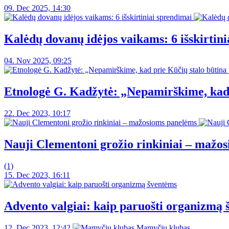
09. Dec 2025, 14:30
Kalėdų dovanų idėjos vaikams: 6 išskirtin
04. Nov 2025, 09:25
Etnologė G. Kadžytė: „Nepamirškime, kad 
22. Dec 2023, 10:17
Nauji Clementoni grožio rinkiniai – mažo
(1)
15. Dec 2023, 16:11
Advento valgiai: kaip paruošti organizmą
12. Dec 2023, 12:42
Mamyčių klubas