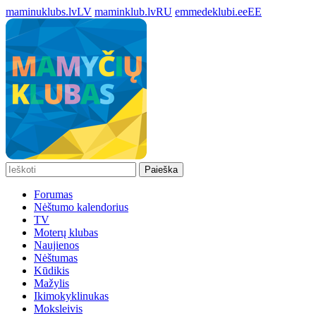
maminuklubs.lv
LV
maminklub.lv
RU
emmedeklubi.ee
EE
Paieška
Forumas
Nėštumo kalendorius
TV
Moterų klubas
Naujienos
Nėštumas
Kūdikis
Mažylis
Ikimokyklinukas
Moksleivis