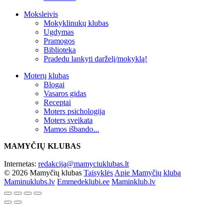
Moksleivis
Mokyklinukų klubas
Ugdymas
Pramogos
Biblioteka
Pradedu lankyti darželį/mokyklą!
Moterų klubas
Blogai
Vasaros gidas
Receptai
Moters psichologija
Moters sveikata
Mamos išbando...
MAMYČIŲ KLUBAS
Internetas:
redakcija@mamyciuklubas.lt
© 2026 Mamyčių klubas
Taisyklės
Apie Mamyčių klubą
Maminuklubs.lv
Emmedeklubi.ee
Maminklub.lv