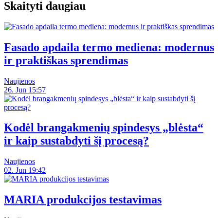
Skaityti daugiau
Fasado apdaila termo mediena: modernus
ir praktiškas sprendimas
Naujienos
26. Jun 15:57
Kodėl brangakmenių spindesys „blėsta“
ir kaip sustabdyti šį procesą?
Naujienos
02. Jun 19:42
MARIA produkcijos testavimas