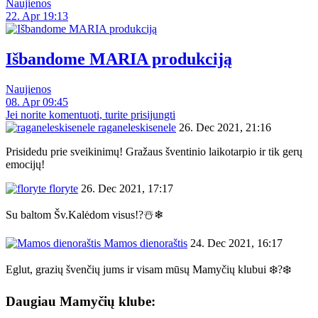
Naujienos
22. Apr 19:13
Išbandome MARIA produkciją
Naujienos
08. Apr 09:45
Jei norite komentuoti, turite prisijungti
raganeleskisenele
26. Dec 2021, 21:16
Prisidedu prie sveikinimų! Gražaus šventinio laikotarpio ir tik gerų
emocijų!
floryte
26. Dec 2021, 17:17
Su baltom Šv.Kalėdom visus!?☃️❄
Mamos dienoraštis
24. Dec 2021, 16:17
Eglut, grazių švenčių jums ir visam mūsų Mamyčių klubui ❄️?❄️
Daugiau Mamyčių klube: