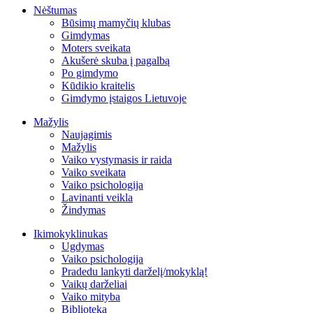
Nėštumas
Būsimų mamyčių klubas
Gimdymas
Moters sveikata
Akušerė skuba į pagalbą
Po gimdymo
Kūdikio kraitelis
Gimdymo įstaigos Lietuvoje
Mažylis
Naujagimis
Mažylis
Vaiko vystymasis ir raida
Vaiko sveikata
Vaiko psichologija
Lavinanti veikla
Žindymas
Ikimokyklinukas
Ugdymas
Vaiko psichologija
Pradedu lankyti darželį/mokyklą!
Vaikų darželiai
Vaiko mityba
Biblioteka