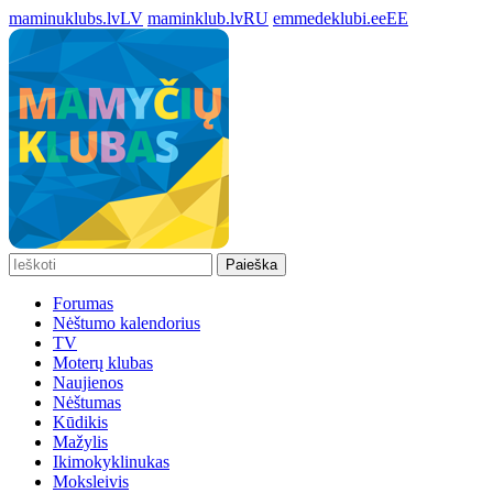
maminuklubs.lv
LV
maminklub.lv
RU
emmedeklubi.ee
EE
Paieška
Forumas
Nėštumo kalendorius
TV
Moterų klubas
Naujienos
Nėštumas
Kūdikis
Mažylis
Ikimokyklinukas
Moksleivis