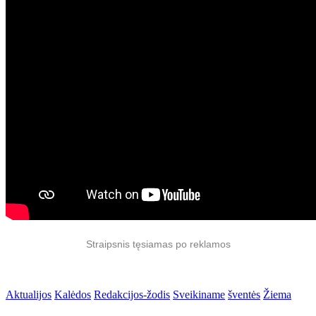
Straipsnis tęsiamas po reklamos
Aktualijos
Kalėdos
Redakcijos-žodis
Sveikiname
šventės
Žiema