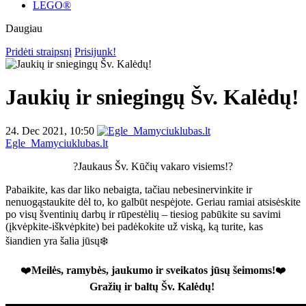
LEGO®
Daugiau
Pridėti straipsnį
Prisijunk!
Jaukių ir sniegingų Šv. Kalėdų!
24. Dec 2021, 10:50
Egle_Mamyciuklubas.lt
?Jaukaus Šv. Kūčių vakaro visiems!?
Pabaikite, kas dar liko nebaigta, tačiau nebesinervinkite ir
nenuogąstaukite dėl to, ko galbūt nespėjote. Geriau ramiai atsisėskite
po visų šventinių darbų ir rūpestėlių – tiesiog pabūkite su savimi
(įkvėpkite-iškvėpkite) bei padėkokite už viską, ką turite, kas
šiandien yra šalia jūsų❄️
❤️
Meilės, ramybės, jaukumo ir sveikatos jūsų šeimoms!
❤️
Gražių ir baltų Šv. Kalėdų!