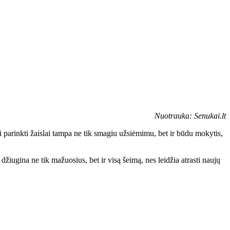
Nuotrauka: Senukai.lt
arinkti žaislai tampa ne tik smagiu užsiėmimu, bet ir būdu mokytis,
žiugina ne tik mažuosius, bet ir visą šeimą, nes leidžia atrasti naujų