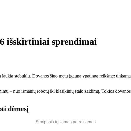
 išskirtiniai sprendimai
laukia stebuklų. Dovanos šiuo metu įgauna ypatingą reikšmę: tinkamai p
nimu – nuo išmanių robotų iki klasikinių stalo žaidimų. Tokios dovanos d
pti dėmesį
Straipsnis tęsiamas po reklamos