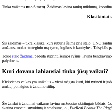
Tinka vaikams
nuo 6 metų
. Žaidimas lavina rankų miklumą, koordinac
Klasikiniai
Šis žaidimas – tikra klasika, kuri suburia šeimą prie stalo. UNO žaidi
amžiaus, moko strateginio mąstymo, logikos ir kantrybės. Taisyklės pa
Tokie
stalo žaidimai
padeda stiprinti šeimos ryšius, lavina bendravimo
palydovas.
Kuri dovana labiausiai tinka jūsų vaikui?
Kiekvienas vaikas yra unikalus – vieni mėgsta kurti, kiti tyrinėti ir ju
amžių, pomėgius ir žaidimo stilių.
Šie žaislai ir žaidimai vaikams lavina mažuosius skirtingais būdais.
Con
skatina emocinį suvokimą ir smalsumą, o
„FurReal Peanut The Play