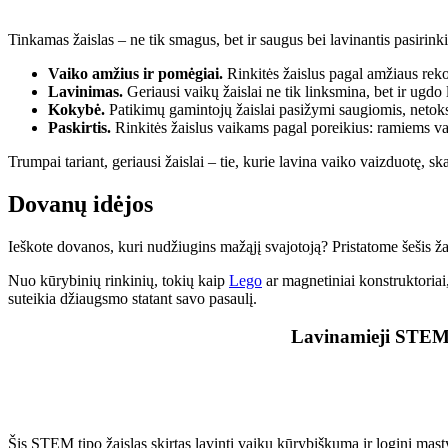
Tinkamas žaislas – ne tik smagus, bet ir saugus bei lavinantis pasirink
Vaiko amžius ir pomėgiai.
Rinkitės žaislus pagal amžiaus rek
Lavinimas.
Geriausi vaikų žaislai ne tik linksmina, bet ir ugd
Kokybė.
Patikimų gamintojų žaislai pasižymi saugiomis, neto
Paskirtis.
Rinkitės žaislus vaikams pagal poreikius: ramiems v
Trumpai tariant, geriausi žaislai – tie, kurie lavina vaiko vaizduotę, s
Dovanų idėjos
Ieškote dovanos, kuri nudžiugins mažąjį svajotoją? Pristatome šešis žais
Nuo kūrybinių rinkinių, tokių kaip
Lego
ar magnetiniai konstruktoriai
suteikia džiaugsmo statant savo pasaulį.
Lavinamieji STEM ž
Šis STEM tipo žaislas skirtas lavinti vaikų kūrybiškumą ir loginį mąst