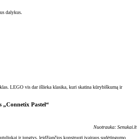
ius dalykus.
uklas. LEGO vis dar išlieka klasika, kuri skatina kūrybiškumą ir
s „Connetix Pastel“
Nuotrauka: Senukai.lt
tuliukai ir jungtys, leidžiančios konstruoti įvairaus sudėtingumo