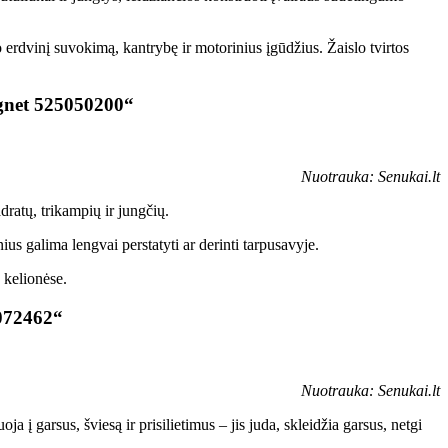
erdvinį suvokimą, kantrybę ir motorinius įgūdžius. Žaislo tvirtos
agnet 525050200“
Nuotrauka: Senukai.lt
dratų, trikampių ir jungčių.
us galima lengvai perstatyti ar derinti tarpusavyje.
 kelionėse.
6072462“
Nuotrauka: Senukai.lt
į garsus, šviesą ir prisilietimus – jis juda, skleidžia garsus, netgi