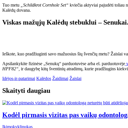
Tuo metu
„Schildkrot Cornhole Set“
kviečia aktyviai pajudėti toliau
Kalėdų dovana.
Viskas mažųjų Kalėdų stebuklui – Senukai.
Ieškote, kuo pradžiuginti savo mažuosius šių švenčių metu? Žaislai vaika
Apsilankykite fizinėse „Senukų“ parduotuvėse arba el. parduotuvėje
w
HPF82“,
ir daugybę kitų šventinių atradimų, kurie pradžiugins kiekv
Idėjos-ir-patarimai
Kalėdos
Žaidimai
Žaislai
Skaityti daugiau
Kodėl pirmasis vizitas pas vaikų odontolog
Ikimokyklinukas