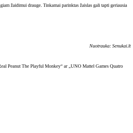
iam žaidimui drauge. Tinkamai parinktas žaislas gali tapti geriausia
Nuotrauka: Senukai.lt
„FurReal Peanut The Playful Monkey“ ar „UNO Mattel Games Quatro