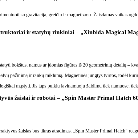
imentuoti su gravitacija, greičiu ir magnetizmu. Žaisdamas vaikas ugdo 
truktoriai ir statybų rinkiniai – „Xinbida Magical M
tatyti bokštus, namus ar įdomias figūras iš 20 geometrinių detalių – kva
alvų pažinimą ir rankų miklumą. Magnetinės jungtys tvirtos, todėl kūrini
ogiškai mąstyti. Jis taps puikiu lavinamuoju žaidimu tiek namuose, tiek
tyvūs žaislai ir robotai – „Spin Master Primal Hatch 
aktyvus žaislas bus tikras atradimas. „Spin Master Primal Hatch“ reaguoja 