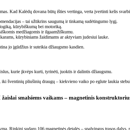
imas. Kad Kalėdų dovana būtų išties vertinga, verta įvertinti kelis svarb
omendacijas – tai užtikrins saugumą ir tinkamą sudėtingumo lygį.
o logiką, kūrybiškumą bei motoriką.
ksiškomis medžiagomis ir ilgaamžiškumu.
akarams, kūrybiniams žaidimams ar aktyviam judesiui lauke.
katina jo įgūdžius ir suteikia džiaugsmo kasdien.
lus, kurie įkvėps kurti, tyrinėti, juoktis ir dalintis džiaugsmu.
, iki šventinių pliušinių draugų – kiekvieno vaiko po eglute laukia steb
aislai smalsiems vaikams – magnetinis konstruktoriu
ymą. Rinkinį sudaro 106 magnetinės detalės – spalvingos trasos dalys, ru