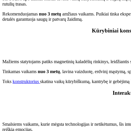
rutulių trasas.
Rekomenduojamas
nuo 3 metų
amžiaus vaikams. Puikiai tinka eksper
detalės garantuoja saugų ir patvarų žaidimą.
Kūrybiniai kons
Mažiems statytojams patiks magnetinių kaladėlių rinkinys, leidžiantis s
Tinkamas vaikams
nuo 3 metų
, lavina vaizduotę, erdvinį mąstymą, sp
Toks
konstruktorius
skatina vaikų kūrybiškumą, kantrybę ir gebėjimą l
Interak
Smalsiems vaikams, kurie mėgsta technologijas ir netikėtumus, šis inter
reiškia emocijas.