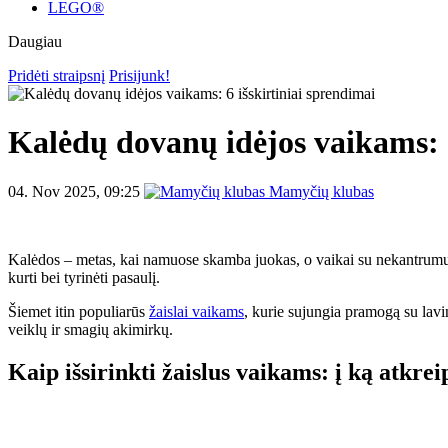
LEGO®
Daugiau
Pridėti straipsnį
Prisijunk!
Kalėdų dovanų idėjos vaikams: 6
04. Nov 2025, 09:25
Mamyčių klubas
Kalėdos – metas, kai namuose skamba juokas, o vaikai su nekantrumu 
kurti bei tyrinėti pasaulį.
Šiemet itin populiarūs
žaislai vaikams
, kurie sujungia pramogą su lavi
veiklų ir smagių akimirkų.
Kaip išsirinkti žaislus vaikams: į ką atkrei