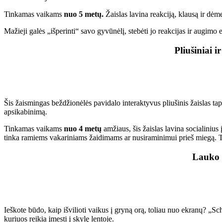
Tinkamas vaikams
nuo 5 metų.
Žaislas lavina reakciją, klausą ir dėme
Mažieji galės „išperinti“ savo gyvūnėlį, stebėti jo reakcijas ir augim
Pliušiniai 
Šis žaismingas beždžionėlės pavidalo interaktyvus pliušinis žaislas taps
apsikabinimą.
Tinkamas vaikams
nuo
4 metų
amžiaus, šis žaislas lavina socialinius
tinka ramiems vakariniams žaidimams ar nusiraminimui prieš miegą. Ta
Lauko ž
Ieškote būdo, kaip išvilioti vaikus į gryną orą, toliau nuo ekranų? „Sc
kuriuos reikia įmesti į skylę lentoje.