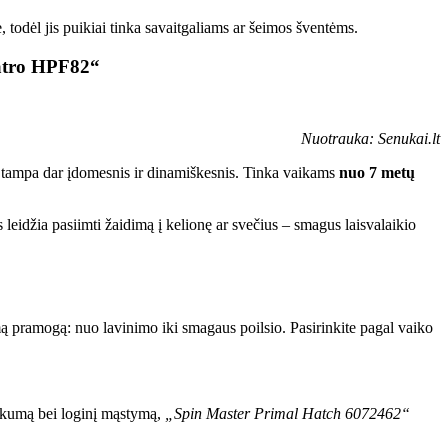
 todėl jis puikiai tinka savaitgaliams ar šeimos šventėms.
uatro HPF82“
Nuotrauka: Senukai.lt
mas tampa dar įdomesnis ir dinamiškesnis. Tinka vaikams
nuo 7 metų
leidžia pasiimti žaidimą į kelionę ar svečius – smagus laisvalaikio
nkamą pramogą: nuo lavinimo iki smagaus poilsio. Pasirinkite pagal vaiko
kumą bei loginį mąstymą,
„Spin Master Primal Hatch 6072462“