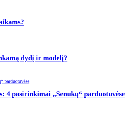
vaikams?
inkamą dydį ir modelį?
s: 4 pasirinkimai „Senukų“ parduotuvėse