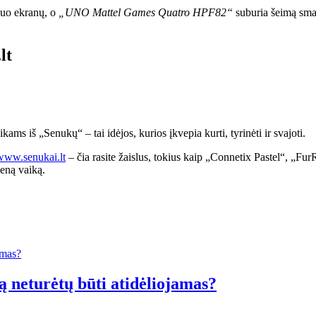
 nuo ekranų, o
„UNO Mattel Games Quatro HPF82“
suburia šeimą smag
lt
ms iš „Senukų“ – tai idėjos, kurios įkvepia kurti, tyrinėti ir svajoti.
ww.senukai.lt
– čia rasite žaislus, tokius kaip „Connetix Pastel“, 
ieną vaiką.
ą neturėtų būti atidėliojamas?