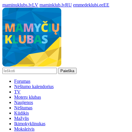
maminuklubs.lv
LV
maminklub.lv
RU
emmedeklubi.ee
EE
Paieška
Forumas
Nėštumo kalendorius
TV
Moterų klubas
Naujienos
Nėštumas
Kūdikis
Mažylis
Ikimokyklinukas
Moksleivis