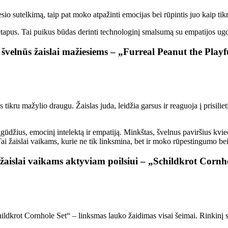
sio sutelkimą, taip pat moko atpažinti emocijas bei rūpintis juo kaip tik
o etapus. Tai puikus būdas derinti technologinį smalsumą su empatijos u
ir švelnūs žaislai mažiesiems – „Furreal Peanut the Pla
 tikru mažylio draugu. Žaislas juda, leidžia garsus ir reaguoja į prisilie
 įgūdžius, emocinį intelektą ir empatiją. Minkštas, švelnus paviršius kvie
i žaislai vaikams, kurie ne tik linksmina, bet ir moko rūpestingumo be
aislai vaikams aktyviam poilsiui – „Schildkrot Cornh
hildkrot Cornhole Set“ – linksmas lauko žaidimas visai šeimai. Rinkinį s