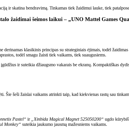
iją ir skatina bendravimą. Tinkamas tiek žaidimui lauke, tiek patalpose,
 stalo žaidimai šeimos laikui – „UNO Mattel Games Q
me derinamas klasikinis principas su strateginiais ėjimais, todėl žaidi
prastos, todėl smagu žaisti tiek vaikams, tiek suaugusiems.
 įgūdžius ir suteikia džiaugsmo vakarais be ekranų. Kompaktiškas dydis 
dėti. Šie šeši žaislai vaikams atrinkti taip, kad kiekvienas rastų sau ti
netix Pastel“
ir
„Xinbida Magical Magnet 525050200“
ugdo kūrybiš
ful Monkey“
suteikia jaukumo jausmą mažesniems vaikams.