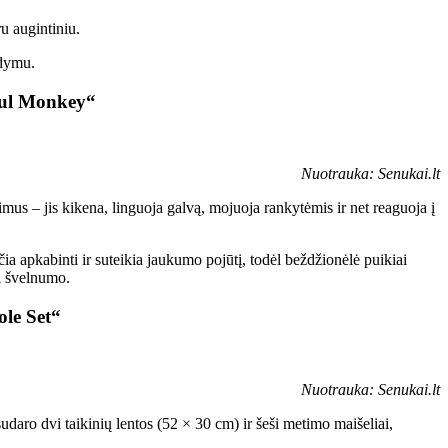
ru augintiniu.
gdymu.
yful Monkey“
Nuotrauka: Senukai.lt
timus – jis kikena, linguoja galvą, mojuoja rankytėmis ir net reaguoja į
čia apkabinti ir suteikia jaukumo pojūtį, todėl beždžionėlė puikiai
i švelnumo.
ole Set“
Nuotrauka: Senukai.lt
udaro dvi taikinių lentos (52 × 30 cm) ir šeši metimo maišeliai,