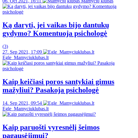
06. Oct 2021, 16:11
Mamyčių klubas
Ką daryti, jei vaikas bijo dantukų
gydymo? Komentuoja psichologė
(3)
27. Sep 2021, 17:09
Egle_Mamyciuklubas.lt
Kaip keičiasi poros santykiai gimus
mažyliui? Pasakoja psichologė
14. Sep 2021, 09:54
Egle_Mamyciuklubas.lt
Kaip paruošti vyresnėlį šeimos
pagausėjimui?