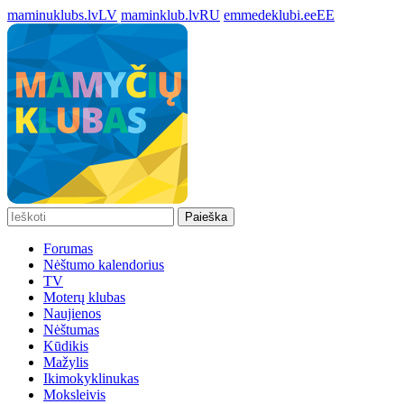
maminuklubs.lv
LV
maminklub.lv
RU
emmedeklubi.ee
EE
Paieška
Forumas
Nėštumo kalendorius
TV
Moterų klubas
Naujienos
Nėštumas
Kūdikis
Mažylis
Ikimokyklinukas
Moksleivis