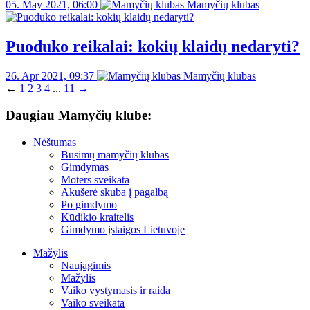
05. May 2021, 06:00
Mamyčių klubas
Puoduko reikalai: kokių klaidų nedaryti?
26. Apr 2021, 09:37
Mamyčių klubas
←
1
2
3
4
...
11
→
Daugiau Mamyčių klube:
Nėštumas
Būsimų mamyčių klubas
Gimdymas
Moters sveikata
Akušerė skuba į pagalbą
Po gimdymo
Kūdikio kraitelis
Gimdymo įstaigos Lietuvoje
Mažylis
Naujagimis
Mažylis
Vaiko vystymasis ir raida
Vaiko sveikata