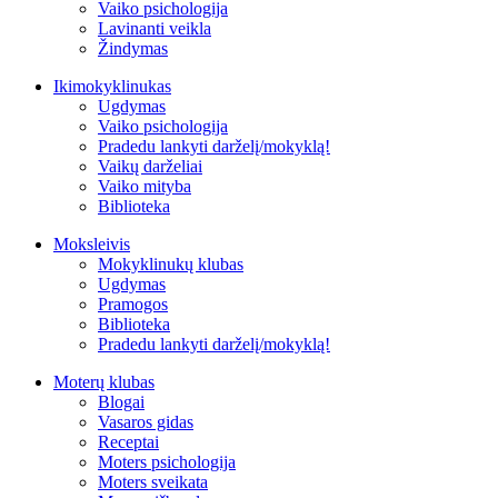
Vaiko psichologija
Lavinanti veikla
Žindymas
Ikimokyklinukas
Ugdymas
Vaiko psichologija
Pradedu lankyti darželį/mokyklą!
Vaikų darželiai
Vaiko mityba
Biblioteka
Moksleivis
Mokyklinukų klubas
Ugdymas
Pramogos
Biblioteka
Pradedu lankyti darželį/mokyklą!
Moterų klubas
Blogai
Vasaros gidas
Receptai
Moters psichologija
Moters sveikata