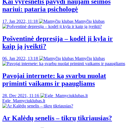
Kai vyresnėlis pavydi naujam šeimos
nariui: pataria psichologė
17. Jan 2022, 11:18
Mamyčių klubas
Pošventinė depresija – kodėl ji kyla ir
kaip ją įveikti?
06. Jan 2022, 13:18
Mamyčių klubas
Pavojai internete: ką svarbu nuolat
priminti vaikams ir paaugliams
28. Dec 2021, 11:16
Egle_Mamyciuklubas.lt
Ar Kalėdų senelis – tikrų tikriausias?