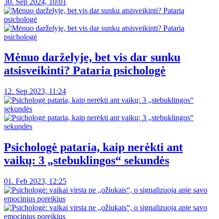
30. Sep 2024, 10:01
Mėnuo darželyje, bet vis dar sunku
atsisveikinti? Pataria psichologė
12. Sep 2023, 11:24
Psichologė pataria, kaip nerėkti ant
vaikų: 3 „stebuklingos“ sekundės
01. Feb 2023, 12:25