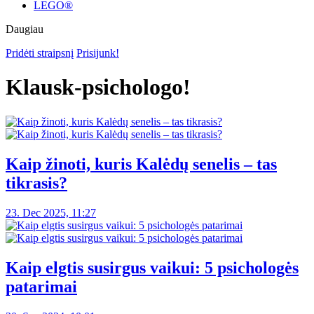
LEGO®
Daugiau
Pridėti straipsnį
Prisijunk!
Klausk-psichologo!
Kaip žinoti, kuris Kalėdų senelis – tas
tikrasis?
23. Dec 2025, 11:27
Kaip elgtis susirgus vaikui: 5 psichologės
patarimai