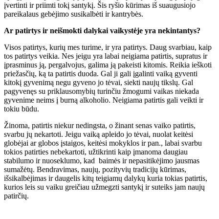
įvertinti ir priimti tokį santykį. Šis ryšio kūrimas iš suaugusiojo
pareikalaus gebėjimo susikalbėti ir kantrybės.
Ar patirtys ir neišmokti dalykai vaikystėje yra nekintantys?
Visos patirtys, kurių mes turime, ir yra patirtys. Daug svarbiau, kaip
tos patirtys veikia. Nes jeigu yra labai neigiama patirtis, supratus ir
įprasminus ją, pergalvojus, galima ją pakeisti kitomis. Reikia ieškoti
priežasčių, ką ta patirtis duoda. Gal ji gali įgalinti vaiką gyventi
kitokį gyvenimą negu gyveno jo tėvai, siekti naujų tikslų. Gal
pagyvenęs su priklausomybių turinčiu žmogumi vaikas niekada
gyvenime neims į burną alkoholio. Neigiama patirtis gali veikti ir
tokiu būdu.
Žinoma, patirtis niekur nedingsta, o žinant senas vaiko patirtis,
svarbu jų nekartoti. Jeigu vaiką apleido jo tėvai, nuolat keitėsi
globėjai ar globos įstaigos, keitėsi mokyklos ir pan., labai svarbu
tokios patirties nebekartoti, užtikrinti kaip įmanoma daugiau
stabilumo ir nuoseklumo, kad baimės ir nepasitikėjimo jausmas
sumažėtų. Bendravimas, naujų, pozityvių tradicijų kūrimas,
išsikalbėjimas ir daugelis kitų teigiamų dalykų kuria tokias patirtis,
kurios leis su vaiku greičiau užmegzti santykį ir suteiks jam naujų
patirčių.