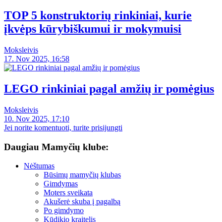
TOP 5 konstruktorių rinkiniai, kurie
įkvėps kūrybiškumui ir mokymuisi
Moksleivis
17. Nov 2025, 16:58
LEGO rinkiniai pagal amžių ir pomėgius
Moksleivis
10. Nov 2025, 17:10
Jei norite komentuoti, turite prisijungti
Daugiau Mamyčių klube:
Nėštumas
Būsimų mamyčių klubas
Gimdymas
Moters sveikata
Akušerė skuba į pagalbą
Po gimdymo
Kūdikio kraitelis