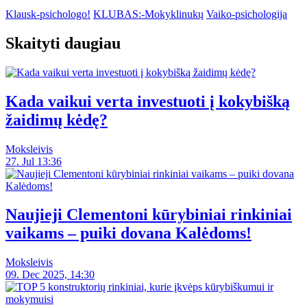
Klausk-psichologo!
KLUBAS:-Mokyklinukų
Vaiko-psichologija
Skaityti daugiau
Kada vaikui verta investuoti į kokybišką
žaidimų kėdę?
Moksleivis
27. Jul 13:36
Naujieji Clementoni kūrybiniai rinkiniai
vaikams – puiki dovana Kalėdoms!
Moksleivis
09. Dec 2025, 14:30