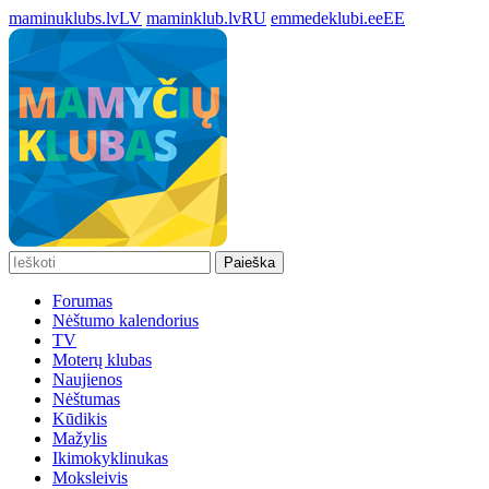
maminuklubs.lv
LV
maminklub.lv
RU
emmedeklubi.ee
EE
Paieška
Forumas
Nėštumo kalendorius
TV
Moterų klubas
Naujienos
Nėštumas
Kūdikis
Mažylis
Ikimokyklinukas
Moksleivis