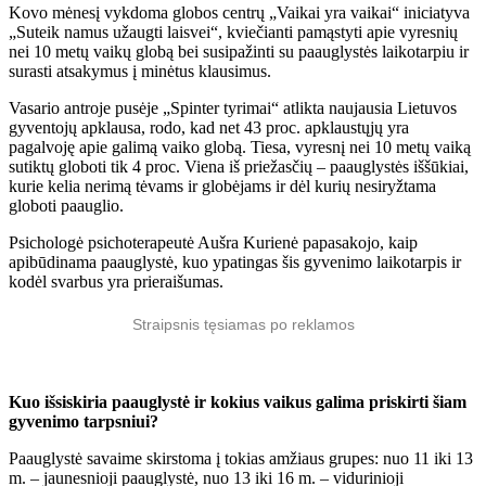
Kovo mėnesį vykdoma globos centrų „Vaikai yra vaikai“ iniciatyva
„Suteik namus užaugti laisvei“, kviečianti pamąstyti apie vyresnių
nei 10 metų vaikų globą bei susipažinti su paauglystės laikotarpiu ir
surasti atsakymus į minėtus klausimus.
Vasario antroje pusėje „Spinter tyrimai“ atlikta naujausia Lietuvos
gyventojų apklausa, rodo, kad net 43 proc. apklaustųjų yra
pagalvoję apie galimą vaiko globą. Tiesa, vyresnį nei 10 metų vaiką
sutiktų globoti tik 4 proc. Viena iš priežasčių – paauglystės iššūkiai,
kurie kelia nerimą tėvams ir globėjams ir dėl kurių nesiryžtama
globoti paauglio.
Psichologė psichoterapeutė Aušra Kurienė papasakojo, kaip
apibūdinama paauglystė, kuo ypatingas šis gyvenimo laikotarpis ir
kodėl svarbus yra prieraišumas.
Straipsnis tęsiamas po reklamos
Kuo išsiskiria paauglystė ir kokius vaikus galima priskirti šiam
gyvenimo tarpsniui?
Paauglystė savaime skirstoma į tokias amžiaus grupes: nuo 11 iki 13
m. – jaunesnioji paauglystė, nuo 13 iki 16 m. – vidurinioji