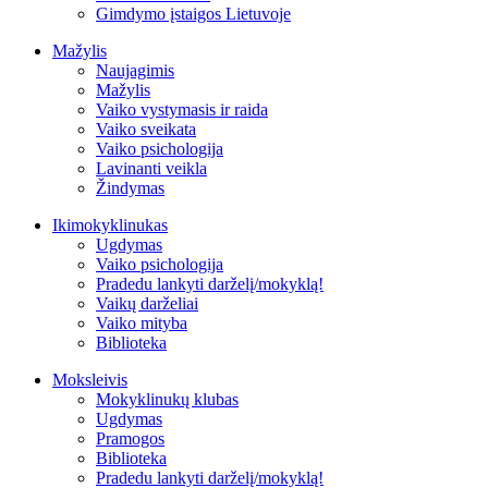
Gimdymo įstaigos Lietuvoje
Mažylis
Naujagimis
Mažylis
Vaiko vystymasis ir raida
Vaiko sveikata
Vaiko psichologija
Lavinanti veikla
Žindymas
Ikimokyklinukas
Ugdymas
Vaiko psichologija
Pradedu lankyti darželį/mokyklą!
Vaikų darželiai
Vaiko mityba
Biblioteka
Moksleivis
Mokyklinukų klubas
Ugdymas
Pramogos
Biblioteka
Pradedu lankyti darželį/mokyklą!