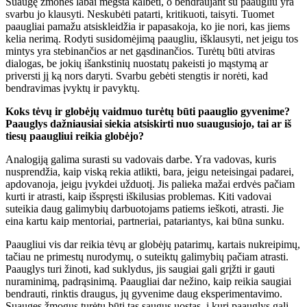
Suaugę žmonės labai mėgsta kalbėti, o bendraujant su paaugliu yra
svarbu jo klausyti. Neskubėti patarti, kritikuoti, taisyti. Tuomet
paaugliai pamažu atsiskleidžia ir papasakoja, ko jie nori, kas jiems
kelia nerimą. Rodyti susidomėjimą paaugliu, išklausyti, net jeigu tos
mintys yra stebinančios ar net gąsdinančios. Turėtų būti atviras
dialogas, be jokių išankstinių nuostatų pakeisti jo mąstymą ar
priversti jį ką nors daryti. Svarbu gebėti stengtis ir norėti, kad
bendravimas įvyktų ir pavyktų.
Koks tėvų ir globėjų vaidmuo turėtų būti paauglio gyvenime?
Paauglys dažniausiai siekia atsiskirti nuo suaugusiojo, tai ar iš
tiesų paaugliui reikia globėjo?
Analogiją galima surasti su vadovais darbe. Yra vadovas, kuris
nusprendžia, kaip viską rekia atlikti, bara, jeigu neteisingai padarei,
apdovanoja, jeigu įvykdei užduotį. Jis palieka mažai erdvės pačiam
kurti ir atrasti, kaip išspręsti iškilusias problemas. Kiti vadovai
suteikia daug galimybių darbuotojams patiems ieškoti, atrasti. Jie
eina kartu kaip mentoriai, partneriai, patariantys, kai būna sunku.
Paaugliui vis dar reikia tėvų ar globėjų patarimų, kartais nukreipimų,
tačiau ne primestų nurodymų, o suteiktų galimybių pačiam atrasti.
Paauglys turi žinoti, kad suklydus, jis saugiai gali grįžti ir gauti
nuraminimą, padrąsinimą. Paaugliai dar nežino, kaip reikia saugiai
bendrauti, rinktis draugus, jų gyvenime daug eksperimentavimo.
Suaugęs žmogus turėtų būti tas saugus uostas, į kurį paauglys gali