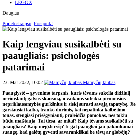
LEGO®
Daugiau
Pridėti straipsnį
Prisijunk!
Kaip lengviau susikalbėti su
paaugliais: psichologės
patarimai
23. Mar 2022, 10:02
Mamyčių klubas
Paauglystė – gyvenimo tarpsnis, kuris tėvams sukelia didžiulį
nerimstantį galvos skausmą, o vaikams suteikia pirmuosius
nepriklausomybės gurkšnius ir siekį surasti savąją tapatybę. Jie
garsiausiai kalba, tranko durimis, kai nepatinka kalbėjimo
tonas, stengiasi priešgyniauti, praleidžia pamokas, nes tokiu
būdu maištauja. Tai tiesa, ar mitai? Kaip tėvams susikalbėti su
paaugliais? Kaip megzti ryšį? Ir gal paaugliai jau pakankamai
suaugę, kad galėtų gyventi savarankiškai be tėvų ar globėjų?