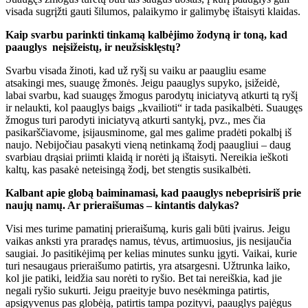
visada sugrįžti gauti šilumos, palaikymo ir galimybę ištaisyti klaidas.
Kaip svarbu parinkti tinkamą kalbėjimo žodyną ir toną, kad
paauglys neįsižeistų, ir neužsisklęstų?
Svarbu visada žinoti, kad už ryšį su vaiku ar paaugliu esame
atsakingi mes, suaugę žmonės. Jeigu paauglys supyko, įsižeidė,
labai svarbu, kad suaugęs žmogus parodytų iniciatyvą atkurti tą ryšį
ir nelaukti, kol paauglys baigs „kvailioti“ ir tada pasikalbėti. Suaugęs
žmogus turi parodyti iniciatyvą atkurti santykį, pvz., mes čia
pasikarščiavome, įsijausminome, gal mes galime pradėti pokalbį iš
naujo. Nebijočiau pasakyti vieną netinkamą žodį paaugliui – daug
svarbiau drąsiai priimti klaidą ir norėti ją ištaisyti. Nereikia ieškoti
kaltų, kas pasakė neteisingą žodį, bet stengtis susikalbėti.
Kalbant apie globą baiminamasi, kad paauglys nebeprisiriš prie
naujų namų. Ar prieraišumas – kintantis dalykas?
Visi mes turime pamatinį prieraišumą, kuris gali būti įvairus. Jeigu
vaikas anksti yra praradęs namus, tėvus, artimuosius, jis nesijaučia
saugiai. Jo pasitikėjimą per kelias minutes sunku įgyti. Vaikai, kurie
turi nesaugaus prieraišumo patirtis, yra atsargesni. Užtrunka laiko,
kol jie patiki, leidžia sau norėti to ryšio. Bet tai nereiškia, kad jie
negali ryšio sukurti. Jeigu praeityje buvo nesėkminga patirtis,
apsigyvenus pas globėją, patirtis tampa pozityvi, paauglys pajėgus