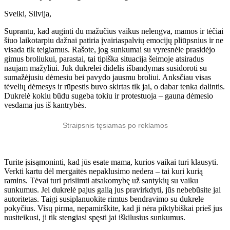
Sveiki, Silvija,
Suprantu, kad auginti du mažučius vaikus nelengva, mamos ir tėčiai
šiuo laikotarpiu dažnai patiria įvairiaspalvių emocijų pliūpsnius ir ne
visada tik teigiamus. Rašote, jog sunkumai su vyresnėle prasidėjo
gimus broliukui, parastai, tai tipiška situacija šeimoje atsiradus
naujam mažyliui. Juk dukrelei didelis išbandymas susidoroti su
sumažėjusiu dėmesiu bei pavydo jausmu broliui. Anksčiau visas
tėvelių dėmesys ir rūpestis buvo skirtas tik jai, o dabar tenka dalintis.
Dukrelė kokiu būdu sugeba tokiu ir protestuoja – gauna dėmesio
vesdama jus iš kantrybės.
Straipsnis tęsiamas po reklamos
Turite įsisąmoninti, kad jūs esate mama, kurios vaikai turi klausyti.
Verkti kartu dėl mergaitės nepaklusimo nedera – tai kuri kurią
ramins. Tėvai turi prisiimti atsakomybę už santykių su vaiku
sunkumus. Jei dukrelė pajus galią jus pravirkdyti, jūs nebebūsite jai
autoritetas. Taigi susiplanuokite rimtus bendravimo su dukrele
pokyčius. Visų pirma, nepamirškite, kad ji nėra piktybiškai prieš jus
nusiteikusi, ji tik stengiasi spęsti jai iškilusius sunkumus.