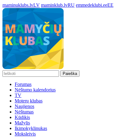
maminuklubs.lv
LV
maminklub.lv
RU
emmedeklubi.ee
EE
Paieška
Forumas
Nėštumo kalendorius
TV
Moterų klubas
Naujienos
Nėštumas
Kūdikis
Mažylis
Ikimokyklinukas
Moksleivis