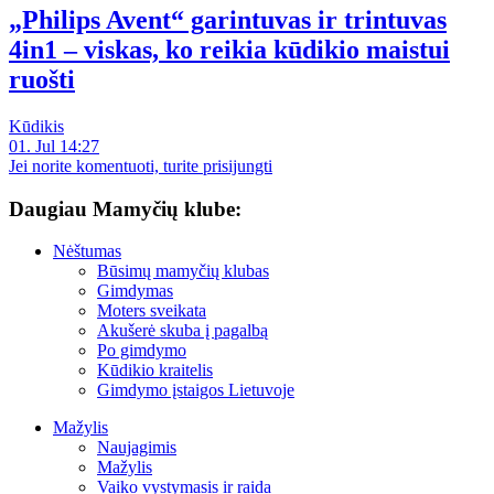
„Philips Avent“ garintuvas ir trintuvas
4in1 – viskas, ko reikia kūdikio maistui
ruošti
Kūdikis
01. Jul 14:27
Jei norite komentuoti, turite prisijungti
Daugiau Mamyčių klube:
Nėštumas
Būsimų mamyčių klubas
Gimdymas
Moters sveikata
Akušerė skuba į pagalbą
Po gimdymo
Kūdikio kraitelis
Gimdymo įstaigos Lietuvoje
Mažylis
Naujagimis
Mažylis
Vaiko vystymasis ir raida