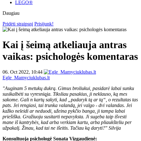
LEGO®
Daugiau
Pridėti straipsnį
Prisijunk!
Kai į šeimą atkeliauja antras
vaikas: psichologės komentaras
06. Oct 2022, 10:44
Egle_Mamyciuklubas.lt
"Auginam 5 metukų dukrą. Gimus broliukui, pasidarė labai sunku
susikalbėti su vyresniąja. Tiksliau pasakius, ji neklauso, ką mes
sakome. Gali n kartų sakyti, kad „padaryk tą ar tą“, o rezultatas tas
pats. Jei rengiasi, tai trunka valandą, jei valgo - dvi valandas. Jei
kažko neleidi ar neduodi, užeina pykčio banga, ji tampa labai
priešiška. Gražiuoju susitarti nepavyksta. Ji sugeba taip išvesti
mane iš kantrybės, kad arba verkiam kartu, arba pliaukšteliu per
užpakalį. Žinau, kad tai ne išeitis. Tačiau ką daryti?"
Silvija
Konsultuoja psichologė Sonata Vizgaudienė: