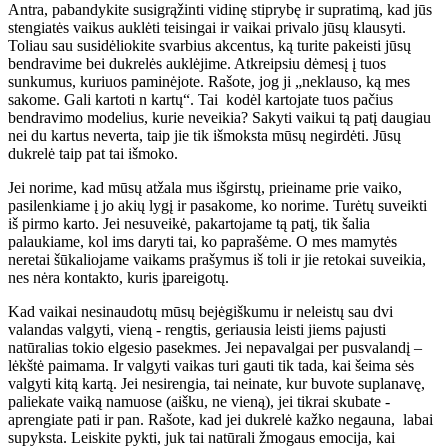
Antra, pabandykite susigrąžinti vidinę stiprybę ir supratimą, kad jūs
stengiatės vaikus auklėti teisingai ir vaikai privalo jūsų klausyti.
Toliau sau susidėliokite svarbius akcentus, ką turite pakeisti jūsų
bendravime bei dukrelės auklėjime. Atkreipsiu dėmesį į tuos
sunkumus, kuriuos paminėjote. Rašote, jog ji „neklauso, ką mes
sakome. Gali kartoti n kartų“. Tai kodėl kartojate tuos pačius
bendravimo modelius, kurie neveikia? Sakyti vaikui tą patį daugiau
nei du kartus neverta, taip jie tik išmoksta mūsų negirdėti. Jūsų
dukrelė taip pat tai išmoko.
Jei norime, kad mūsų atžala mus išgirstų, prieiname prie vaiko,
pasilenkiame į jo akių lygį ir pasakome, ko norime. Turėtų suveikti
iš pirmo karto. Jei nesuveikė, pakartojame tą patį, tik šalia
palaukiame, kol ims daryti tai, ko paprašėme. O mes mamytės
neretai šūkaliojame vaikams prašymus iš toli ir jie retokai suveikia,
nes nėra kontakto, kuris įpareigotų.
Kad vaikai nesinaudotų mūsų bejėgiškumu ir neleistų sau dvi
valandas valgyti, vieną - rengtis, geriausia leisti jiems pajusti
natūralias tokio elgesio pasekmes. Jei nepavalgai per pusvalandį –
lėkštė paimama. Ir valgyti vaikas turi gauti tik tada, kai šeima sės
valgyti kitą kartą. Jei nesirengia, tai neinate, kur buvote suplanavę,
paliekate vaiką namuose (aišku, ne vieną), jei tikrai skubate -
aprengiate pati ir pan. Rašote, kad jei dukrelė kažko negauna, labai
supyksta. Leiskite pykti, juk tai natūrali žmogaus emocija, kai