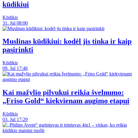
kūdikiui
Kūdikis
31. Jul 08:00
Muslinas kūdikiui: kodėl jis tinka ir kaip
pasirinkti
Kūdikis
09. Jul 17:46
Kai mažylio pilvukui reikia švelnumo:
„Friso Gold“ kiekvienam augimo etapui
Kūdikis
03. Jul 17:29