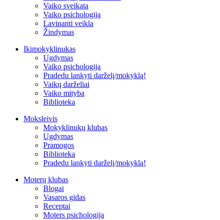
Vaiko sveikata
Vaiko psichologija
Lavinanti veikla
Žindymas
Ikimokyklinukas
Ugdymas
Vaiko psichologija
Pradedu lankyti darželį/mokyklą!
Vaikų darželiai
Vaiko mityba
Biblioteka
Moksleivis
Mokyklinukų klubas
Ugdymas
Pramogos
Biblioteka
Pradedu lankyti darželį/mokyklą!
Moterų klubas
Blogai
Vasaros gidas
Receptai
Moters psichologija