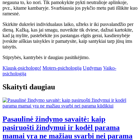
negauna to, ko nori. Tik pamokykite pykti neutralioje aplinkoje,
pvz., kitame kambaryje. Svarbiausia jos pykčio metu pati išlikite kuo
ramesnė.
Skirkite dukrelei individualaus laiko, užteks ir iki pusvalandžio per
dieną. Kažką, kas jai smagu, nuveikite tik dviese, dažnai kartokite,
kad ją mylite, pastebėkite jos pastangas elgtis gerai, kasdienybėje
įveskite aiškias taisykles ir pamatysite, kaip santykiai tarp jūsų ims
taisytis.
Stiprybės, kantrybės ir daugiau pasitikėjimo.
Klausk-psichologo!
Moters-psichologija
Ugdymas
Vaiko-
psichologija
Skaityti daugiau
Pasaulinė žindymo savaitė: kaip
pasiruošti žindymui ir kodėl parama
mamai yra ne mažiau svarbi nei parama