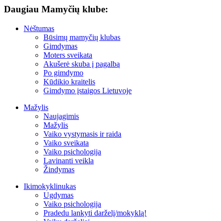
Daugiau Mamyčių klube:
Nėštumas
Būsimų mamyčių klubas
Gimdymas
Moters sveikata
Akušerė skuba į pagalbą
Po gimdymo
Kūdikio kraitelis
Gimdymo įstaigos Lietuvoje
Mažylis
Naujagimis
Mažylis
Vaiko vystymasis ir raida
Vaiko sveikata
Vaiko psichologija
Lavinanti veikla
Žindymas
Ikimokyklinukas
Ugdymas
Vaiko psichologija
Pradedu lankyti darželį/mokyklą!