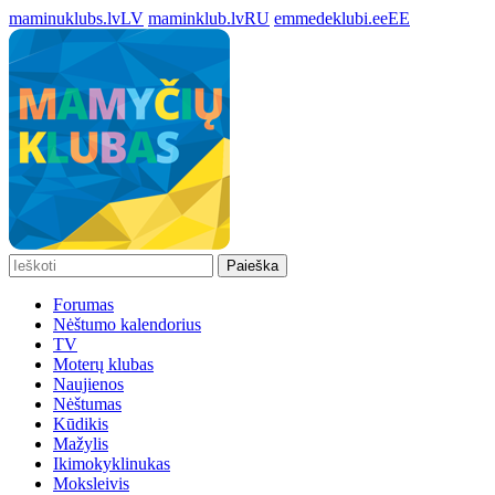
maminuklubs.lv
LV
maminklub.lv
RU
emmedeklubi.ee
EE
Paieška
Forumas
Nėštumo kalendorius
TV
Moterų klubas
Naujienos
Nėštumas
Kūdikis
Mažylis
Ikimokyklinukas
Moksleivis