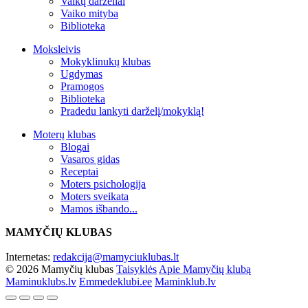
Vaikų darželiai
Vaiko mityba
Biblioteka
Moksleivis
Mokyklinukų klubas
Ugdymas
Pramogos
Biblioteka
Pradedu lankyti darželį/mokyklą!
Moterų klubas
Blogai
Vasaros gidas
Receptai
Moters psichologija
Moters sveikata
Mamos išbando...
MAMYČIŲ KLUBAS
Internetas:
redakcija@mamyciuklubas.lt
© 2026 Mamyčių klubas
Taisyklės
Apie Mamyčių klubą
Maminuklubs.lv
Emmedeklubi.ee
Maminklub.lv