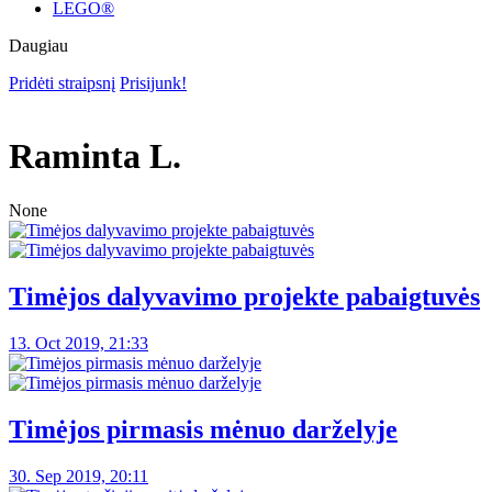
LEGO®
Daugiau
Pridėti straipsnį
Prisijunk!
Raminta L.
None
Timėjos dalyvavimo projekte pabaigtuvės
13. Oct 2019, 21:33
Timėjos pirmasis mėnuo darželyje
30. Sep 2019, 20:11