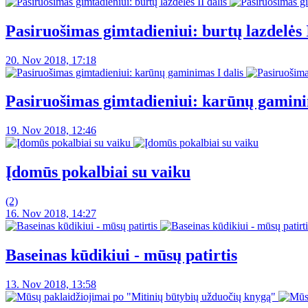
Pasiruošimas gimtadieniui: burtų lazdelės I
20. Nov 2018, 17:18
Pasiruošimas gimtadieniui: karūnų gamini
19. Nov 2018, 12:46
Įdomūs pokalbiai su vaiku
(2)
16. Nov 2018, 14:27
Baseinas kūdikiui - mūsų patirtis
13. Nov 2018, 13:58