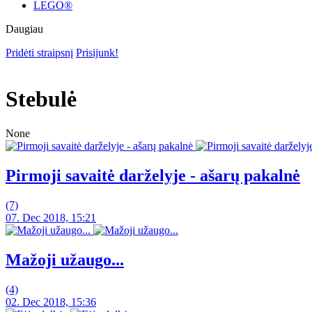
LEGO®
Daugiau
Pridėti straipsnį
Prisijunk!
Stebulė
None
Pirmoji savaitė darželyje - ašarų pakalnė
(7)
07. Dec 2018, 15:21
Mažoji užaugo...
(4)
02. Dec 2018, 15:36