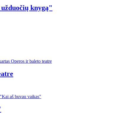
ų užduočių knygą"
eatre
"