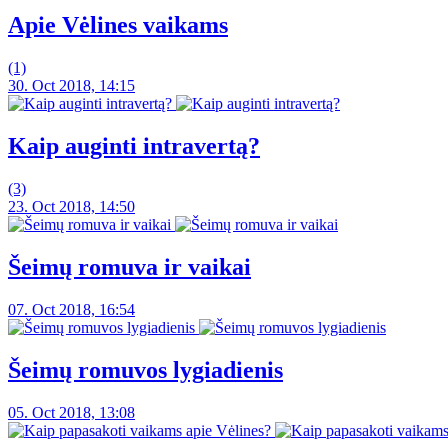
Apie Vėlines vaikams
(1)
30. Oct 2018, 14:15
Kaip auginti intravertą?
(3)
23. Oct 2018, 14:50
Šeimų romuva ir vaikai
07. Oct 2018, 16:54
Šeimų romuvos lygiadienis
05. Oct 2018, 13:08