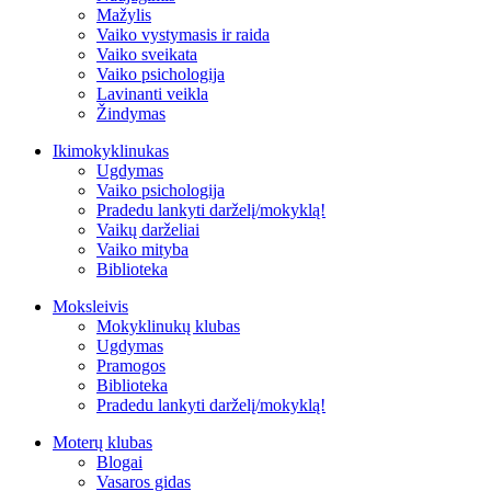
Mažylis
Vaiko vystymasis ir raida
Vaiko sveikata
Vaiko psichologija
Lavinanti veikla
Žindymas
Ikimokyklinukas
Ugdymas
Vaiko psichologija
Pradedu lankyti darželį/mokyklą!
Vaikų darželiai
Vaiko mityba
Biblioteka
Moksleivis
Mokyklinukų klubas
Ugdymas
Pramogos
Biblioteka
Pradedu lankyti darželį/mokyklą!
Moterų klubas
Blogai
Vasaros gidas