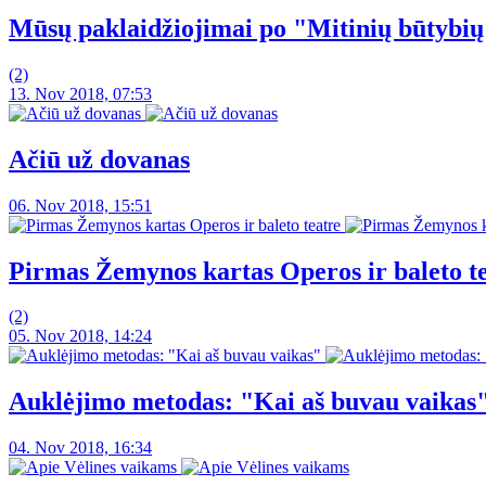
Mūsų paklaidžiojimai po "Mitinių būtybi
(2)
13. Nov 2018, 07:53
Ačiū už dovanas
06. Nov 2018, 15:51
Pirmas Žemynos kartas Operos ir baleto t
(2)
05. Nov 2018, 14:24
Auklėjimo metodas: "Kai aš buvau vaikas
04. Nov 2018, 16:34