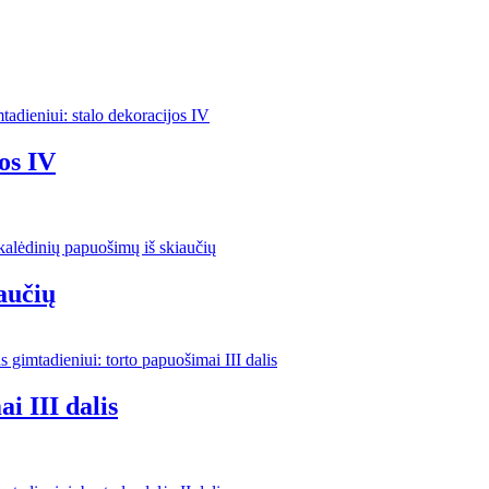
os IV
aučių
i III dalis