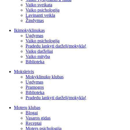
Vaiko sveikata
Vaiko psichologija
Lavinanti veikla
Žindymas
Ikimokyklinukas
Ugdymas
Vaiko psichologija
Pradedu lankyti darželį/mokyklą!
Vaikų darželiai
Vaiko mityba
Biblioteka
Moksleivis
Mokyklinukų klubas
Ugdymas
Pramogos
Biblioteka
Pradedu lankyti darželį/mokyklą!
Moterų klubas
Blogai
Vasaros gidas
Receptai
Moters psichologija