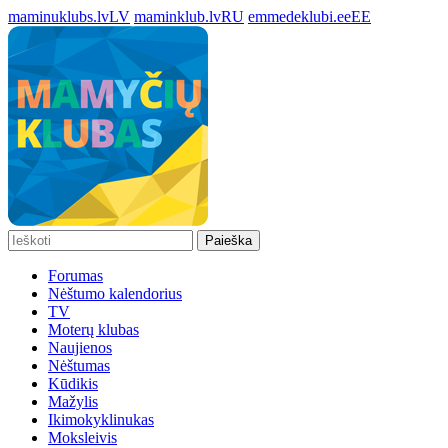
maminuklubs.lv
LV
maminklub.lv
RU
emmedeklubi.ee
EE
Paieška
Forumas
Nėštumo kalendorius
TV
Moterų klubas
Naujienos
Nėštumas
Kūdikis
Mažylis
Ikimokyklinukas
Moksleivis