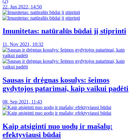
(2)
22. Jun 2022, 14:50
Imunitetas: natūralūs būdai jį stiprinti
11. Nov 2021, 10:32
Sausas ir drėgnas kosulys: šeimos
gydytojos patarimai, kaip vaikui padėti
08. Sep 2021, 11:43
Kaip atsiginti nuo uodų ir mašalų:
efektyviausi būdai