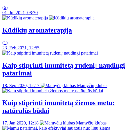
(6)
01. Jul 2021, 08:30
Kūdikių aromaterapija
(1)
23. Feb 2021, 12:55
Kaip stiprinti imunitetą rudenį: naudingi
patarimai
18. Sep 2020, 12:17
Mamyčių klubas
Kaip stiprinti imunitetą žiemos metu:
natūralūs būdai
17. Jan 2020, 12:18
Mamyčių klubas