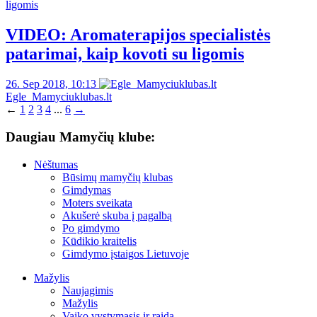
VIDEO: Aromaterapijos specialistės
patarimai, kaip kovoti su ligomis
26. Sep 2018, 10:13
Egle_Mamyciuklubas.lt
←
1
2
3
4
...
6
→
Daugiau Mamyčių klube:
Nėštumas
Būsimų mamyčių klubas
Gimdymas
Moters sveikata
Akušerė skuba į pagalbą
Po gimdymo
Kūdikio kraitelis
Gimdymo įstaigos Lietuvoje
Mažylis
Naujagimis
Mažylis
Vaiko vystymasis ir raida