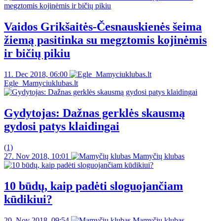
Vaidos Grikšaitės-Česnauskienės šeima
žiemą pasitinka su megztomis kojinėmis
ir bičių pikiu
11. Dec 2018, 06:00
Egle_Mamyciuklubas.lt
Gydytojas: Dažnas gerklės skausmą
gydosi patys klaidingai
(1)
27. Nov 2018, 10:01
Mamyčių klubas
10 būdų, kaip padėti sloguojančiam
kūdikiui?
20. Nov 2018, 09:54
Mamyčių klubas