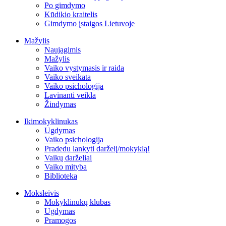
Po gimdymo
Kūdikio kraitelis
Gimdymo įstaigos Lietuvoje
Mažylis
Naujagimis
Mažylis
Vaiko vystymasis ir raida
Vaiko sveikata
Vaiko psichologija
Lavinanti veikla
Žindymas
Ikimokyklinukas
Ugdymas
Vaiko psichologija
Pradedu lankyti darželį/mokyklą!
Vaikų darželiai
Vaiko mityba
Biblioteka
Moksleivis
Mokyklinukų klubas
Ugdymas
Pramogos