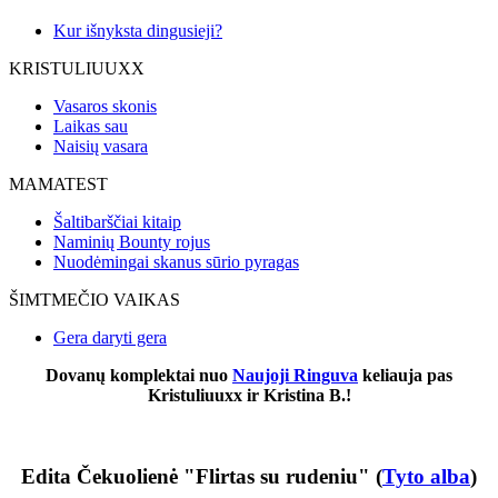
Kur išnyksta dingusieji?
KRISTULIUUXX
Vasaros skonis
Laikas sau
Naisių vasara
MAMATEST
Šaltibarščiai kitaip
Naminių Bounty rojus
Nuodėmingai skanus sūrio pyragas
ŠIMTMEČIO VAIKAS
Gera daryti gera
Dovanų komplektai nuo
Naujoji Ringuva
keliauja pas
Kristuliuuxx ir Kristina B.!
Edita Čekuolienė "Flirtas su rudeniu" (
Tyto alba
)