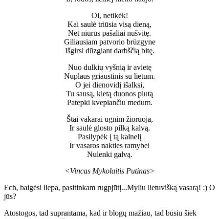
Oi, netikėk!
Kai saulė triūsia visą dieną,
Net niūrūs pašaliai nušvitę.
Giliausiam patvorio brūzgyne
Išgirsi dūzgiant darbščią bitę.
Nuo dulkių vyšnią ir avietę
Nuplaus griaustinis su lietum.
O jei dienovidį išalksi,
Tu sausą, kietą duonos plutą
Patepki kvepiančiu medum.
Štai vakarai ugnim žioruoja,
Ir saulė glosto pilką kalvą.
Pasilypėk į tą kalnelį
Ir vasaros nakties ramybei
Nulenki galvą.
<Vincas Mykolaitis Putinas>
Ech, baigėsi liepa, pasitinkam rugpjūtį...Myliu lietuvišką vasarą! :) O
jūs?
Atostogos, tad suprantama, kad ir blogų mažiau, tad būsiu šiek