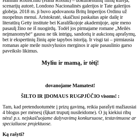
Hannah Rothschild (Hana Rotšild) – dokumentinių filmų kūrėja,
scenarijų autorė, Londono Nacionalinės galerijos ir Tate galerijos
globėja. 2018 m. ji buvo apdovanota Britų Imperijos Ordinu už
nuopelnus menui. Aristokratė, skaičiusi paskaitas apie dailę ir
literatūrą Getty institute bei Karališkojoje akademijoje, apie meno
pasaulį žino ne iš nuogirdų. Todėl jos pirmajame romane „Meilės
neįmanomybė“ gausu ne tik intrigų, sandorių ir aukcionų aprašymų,
bet ir ekspertinių žinių apie tapybos istoriją. Ir visgi tai – pirmiausia
romanas apie meile nusivylusios merginos ir apie pasaulinio garso
paveikslo likimus.
Myliu ir mamą, ir tėtį!
dovanojame Mamatest!
ŠILTO IR ĮDOMAUS RUGPJŪČIO visoms! :
Tam, kad pretenduotumėte į prizų gavimą, reikia parašyti mažiausiai
4 blogus per mėnesį (šįkart truputį nusileidome). O jų kiekiui ribų
nėra!
p.s. neįskaičuojame dalyvavimą konkursuose, testavimuose ar
specialiuose projektuose.
Ką rašyti?