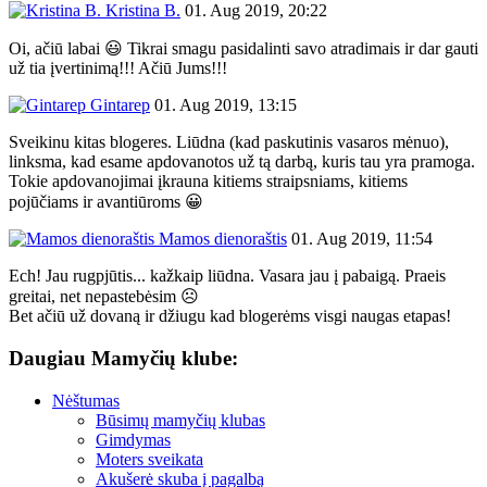
Kristina B.
01. Aug 2019, 20:22
Oi, ačiū labai 😃 Tikrai smagu pasidalinti savo atradimais ir dar gauti
už tia įvertinimą!!! Ačiū Jums!!!
Gintarep
01. Aug 2019, 13:15
Sveikinu kitas blogeres. Liūdna (kad paskutinis vasaros mėnuo),
linksma, kad esame apdovanotos už tą darbą, kuris tau yra pramoga.
Tokie apdovanojimai įkrauna kitiems straipsniams, kitiems
pojūčiams ir avantiūroms 😀
Mamos dienoraštis
01. Aug 2019, 11:54
Ech! Jau rugpjūtis... kažkaip liūdna. Vasara jau į pabaigą. Praeis
greitai, net nepastebėsim ☹
Bet ačiū už dovaną ir džiugu kad blogerėms visgi naugas etapas!
Daugiau Mamyčių klube:
Nėštumas
Būsimų mamyčių klubas
Gimdymas
Moters sveikata
Akušerė skuba į pagalbą