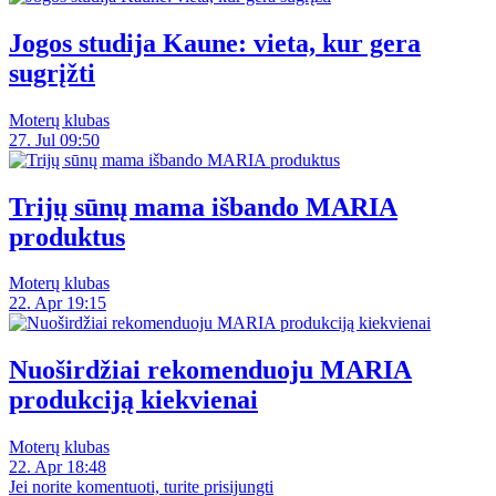
Jogos studija Kaune: vieta, kur gera
sugrįžti
Moterų klubas
27. Jul 09:50
Trijų sūnų mama išbando MARIA
produktus
Moterų klubas
22. Apr 19:15
Nuoširdžiai rekomenduoju MARIA
produkciją kiekvienai
Moterų klubas
22. Apr 18:48
Jei norite komentuoti, turite prisijungti