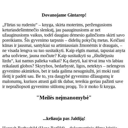
Dovanojame Gintarep!
„Flirtas su rudeniu“ – knyga, skirta moterims, peržengusioms
keturiasdešimtmečio slenkstį, jau paauginusioms ar net
užauginusioms vaikus, todėl daugiau dėmesio galinčioms skirti savo
poreikiams. Šis gyvenimo tarpsnis – didelių pokyčių metas. Keičiasi
kūnas ir jausmai, santykiai su artimiausiais žmonėmis ir draugais, –
ne visada lengva su tuo susitaikyti. Kaip elgtis mamai, tapusiai anyta
arba uošviene, jauna močiute? Kaip susitaikyti su „ištuštėjusiu
lizdu“, kai namus palieka vaikai? Ką daryti, kai tėvai ima vis labiau
reikalauti globos? Skyrybos, bedarbystė, ligos, netektys – nelengvos
gyvenimo akimirkos, bet ir tada galima nesugniužti, jei moki rasti
išeitį ir padėti sau. Be to, yra daugybė gyvenimo džiaugsmų ir
malonumų, kuriuos atrasti gali tik dabar, tereikia geriau pažinti save
ir nepražiopsoti gyvenimo siūlomų progų. To ir moko ši knyga.
"Meilės neįmanomybė"
...keliauja pas Jaldiją!