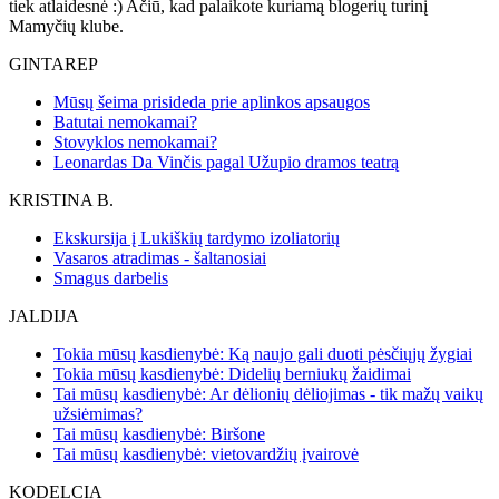
tiek atlaidesnė :) Ačiū, kad palaikote kuriamą blogerių turinį
Mamyčių klube.
GINTAREP
Mūsų šeima prisideda prie aplinkos apsaugos
Batutai nemokamai?
Stovyklos nemokamai?
Leonardas Da Vinčis pagal Užupio dramos teatrą
KRISTINA B.
Ekskursija į Lukiškių tardymo izoliatorių
Vasaros atradimas - šaltanosiai
Smagus darbelis
JALDIJA
Tokia mūsų kasdienybė: Ką naujo gali duoti pėsčiųjų žygiai
Tokia mūsų kasdienybė: Didelių berniukų žaidimai
Tai mūsų kasdienybė: Ar dėlionių dėliojimas - tik mažų vaikų
užsiėmimas?
Tai mūsų kasdienybė: Biršone
Tai mūsų kasdienybė: vietovardžių įvairovė
KODELCIA