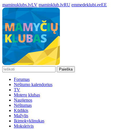
maminuklubs.lv
LV
maminklub.lv
RU
emmedeklubi.ee
EE
Paieška
Forumas
Nėštumo kalendorius
TV
Moterų klubas
Naujienos
Nėštumas
Kūdikis
Mažylis
Ikimokyklinukas
Moksleivis