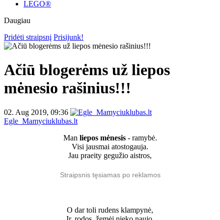
LEGO®
Daugiau
Pridėti straipsnį
Prisijunk!
Ačiū blogerėms už liepos
mėnesio rašinius!!!
02. Aug 2019, 09:36
Egle_Mamyciuklubas.lt
Man
liepos mėnesis
- ramybė.
Visi jausmai atostogauja.
Jau praeity gegužio aistros,
Straipsnis tęsiamas po reklamos
O dar toli rudens klampynė,
Ir, rodos, žemėj nieko naujo.