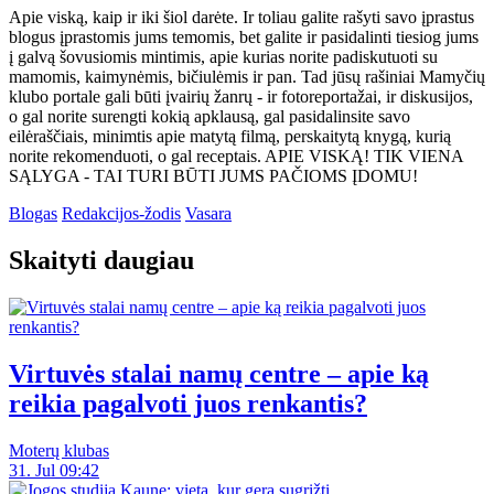
Apie viską, kaip ir iki šiol darėte. Ir toliau galite rašyti savo įprastus
blogus įprastomis jums temomis, bet galite ir pasidalinti tiesiog jums
į galvą šovusiomis mintimis, apie kurias norite padiskutuoti su
mamomis, kaimynėmis, bičiulėmis ir pan. Tad jūsų rašiniai Mamyčių
klubo portale gali būti įvairių žanrų - ir fotoreportažai, ir diskusijos,
o gal norite surengti kokią apklausą, gal pasidalinsite savo
eilėraščiais, minimtis apie matytą filmą, perskaitytą knygą, kurią
norite rekomenduoti, o gal receptais. APIE VISKĄ! TIK VIENA
SĄLYGA - TAI TURI BŪTI JUMS PAČIOMS ĮDOMU!
Blogas
Redakcijos-žodis
Vasara
Skaityti daugiau
Virtuvės stalai namų centre – apie ką
reikia pagalvoti juos renkantis?
Moterų klubas
31. Jul 09:42