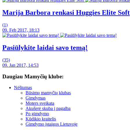
Marija Barbora renkasi Huggies Elite Soft
(1)
09. Feb 2017, 18:13
Pasiūlykite laidai savo temą!
(35)
09. Jan 2017, 14:53
Daugiau Mamyčių klube:
Nėštumas
Būsimų mamyčių klubas
Gimdymas
Moters sveikata
Akušerė skuba į pagalbą
Po gimdymo
Kūdikio kraitelis
Gimdymo įstaigos Lietuvoje