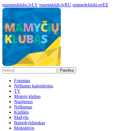
maminuklubs.lv
LV
maminklub.lv
RU
emmedeklubi.ee
EE
Paieška
Forumas
Nėštumo kalendorius
TV
Moterų klubas
Naujienos
Nėštumas
Kūdikis
Mažylis
Ikimokyklinukas
Moksleivis