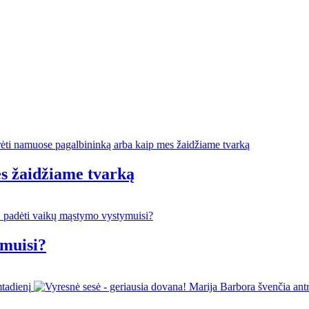
s žaidžiame tvarką
muisi?