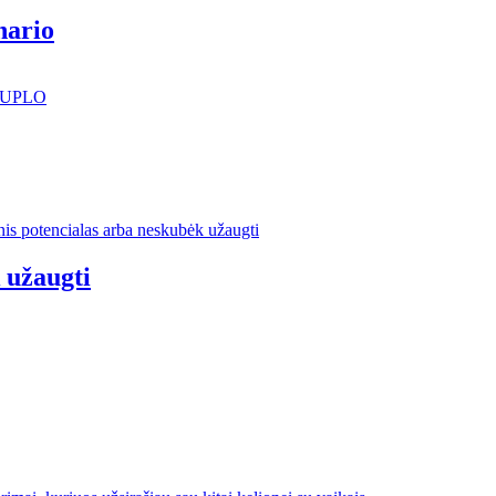
nario
 užaugti