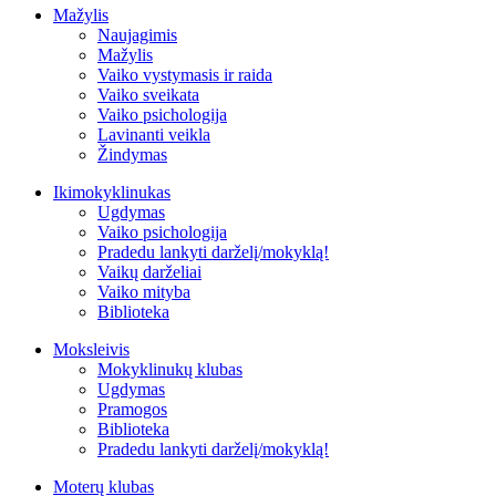
Mažylis
Naujagimis
Mažylis
Vaiko vystymasis ir raida
Vaiko sveikata
Vaiko psichologija
Lavinanti veikla
Žindymas
Ikimokyklinukas
Ugdymas
Vaiko psichologija
Pradedu lankyti darželį/mokyklą!
Vaikų darželiai
Vaiko mityba
Biblioteka
Moksleivis
Mokyklinukų klubas
Ugdymas
Pramogos
Biblioteka
Pradedu lankyti darželį/mokyklą!
Moterų klubas