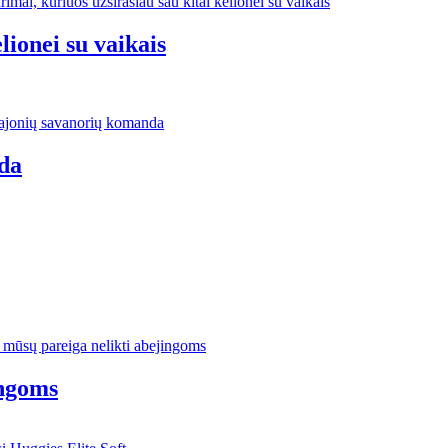
lionei su vaikais
da
ingoms