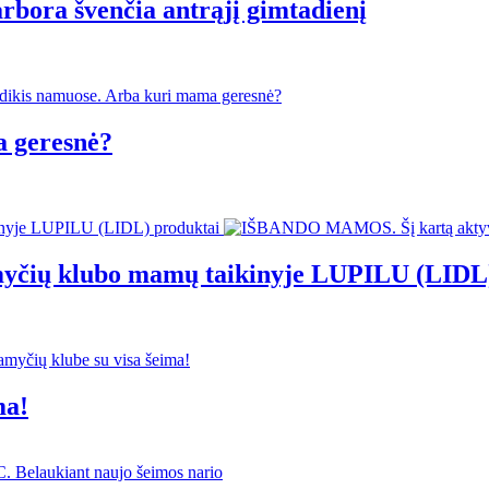
arbora švenčia antrąjį gimtadienį
a geresnė?
čių klubo mamų taikinyje LUPILU (LIDL)
ma!