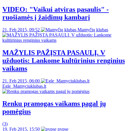
VIDEO: "Vaikui atviras pasaulis" -
ruošiamės į žaidimų kambarį
21. Feb 2015, 09:52
Mamyčių klubas
MAŽYLIS PAŽĮSTA PASAULĮ. V
užduotis: Lankome kultūrinius renginius
vaikams
21. Feb 2015, 06:00
Egle_Mamyciuklubas.lt
Renku pramogas vaikams pagal jų
pomėgius
(3)
19. Feb 2015, 15:50
pypse