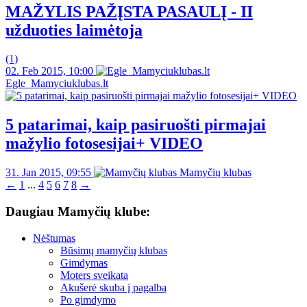
MAŽYLIS PAŽĮSTA PASAULĮ - II
užduoties laimėtoja
(1)
02. Feb 2015, 10:00
Egle_Mamyciuklubas.lt
5 patarimai, kaip pasiruošti pirmajai
mažylio fotosesijai+ VIDEO
31. Jan 2015, 09:55
Mamyčių klubas
←
1
...
4
5
6
7
8
→
Daugiau Mamyčių klube:
Nėštumas
Būsimų mamyčių klubas
Gimdymas
Moters sveikata
Akušerė skuba į pagalbą
Po gimdymo