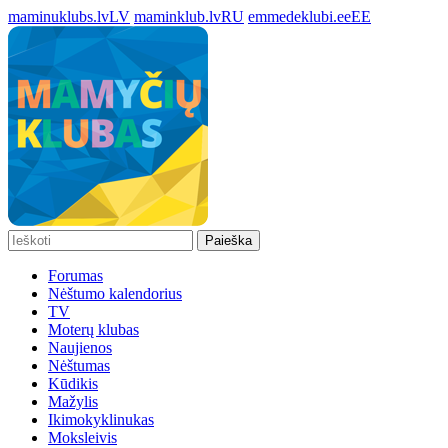
maminuklubs.lv
LV
maminklub.lv
RU
emmedeklubi.ee
EE
Paieška
Forumas
Nėštumo kalendorius
TV
Moterų klubas
Naujienos
Nėštumas
Kūdikis
Mažylis
Ikimokyklinukas
Moksleivis