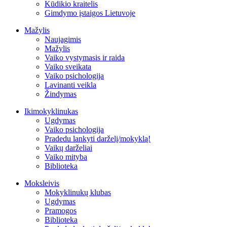
Kūdikio kraitelis
Gimdymo įstaigos Lietuvoje
Mažylis
Naujagimis
Mažylis
Vaiko vystymasis ir raida
Vaiko sveikata
Vaiko psichologija
Lavinanti veikla
Žindymas
Ikimokyklinukas
Ugdymas
Vaiko psichologija
Pradedu lankyti darželį/mokyklą!
Vaikų darželiai
Vaiko mityba
Biblioteka
Moksleivis
Mokyklinukų klubas
Ugdymas
Pramogos
Biblioteka