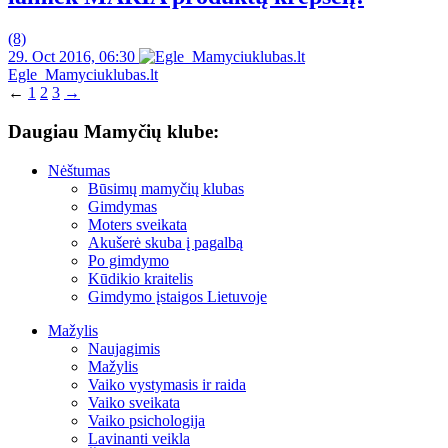
(8)
29. Oct 2016, 06:30
Egle_Mamyciuklubas.lt
←
1
2
3
→
Daugiau Mamyčių klube:
Nėštumas
Būsimų mamyčių klubas
Gimdymas
Moters sveikata
Akušerė skuba į pagalbą
Po gimdymo
Kūdikio kraitelis
Gimdymo įstaigos Lietuvoje
Mažylis
Naujagimis
Mažylis
Vaiko vystymasis ir raida
Vaiko sveikata
Vaiko psichologija
Lavinanti veikla