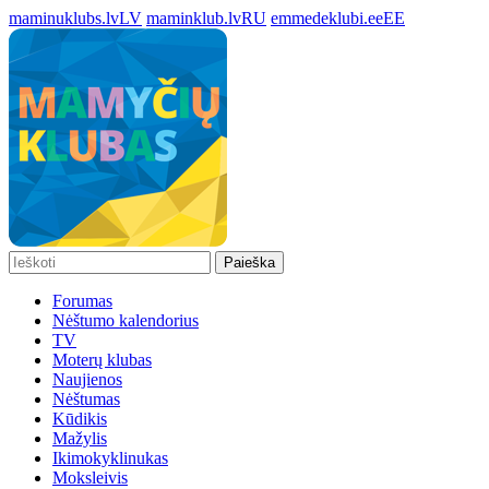
maminuklubs.lv
LV
maminklub.lv
RU
emmedeklubi.ee
EE
Paieška
Forumas
Nėštumo kalendorius
TV
Moterų klubas
Naujienos
Nėštumas
Kūdikis
Mažylis
Ikimokyklinukas
Moksleivis