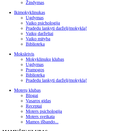
Žindymas
Ikimokyklinukas
Ugdymas
Vaiko psichologija
Pradedu lankyti darželį/mokyklą!
Vaikų darželiai
Vaiko mityba
Biblioteka
Moksleivis
Mokyklinukų klubas
Ugdymas
Pramogos
Biblioteka
Pradedu lankyti darželį/mokyklą!
Moterų klubas
Blogai
Vasaros gidas
Receptai
Moters psichologija
Moters sveikata
Mamos išbando...