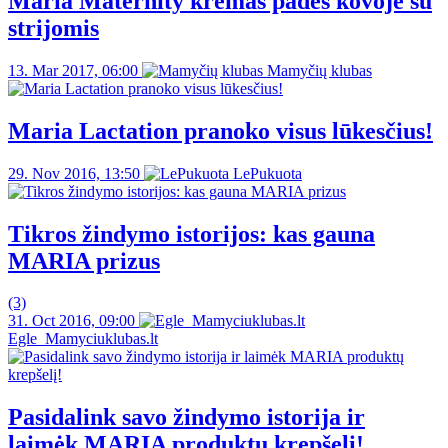
Maria Maternity kremas padės kovoje su
strijomis
13. Mar 2017, 06:00
Mamyčių klubas
Maria Lactation pranoko visus lūkesčius!
29. Nov 2016, 13:50
LePukuota
Tikros žindymo istorijos: kas gauna
MARIA prizus
(3)
31. Oct 2016, 09:00
Egle_Mamyciuklubas.lt
Pasidalink savo žindymo istorija ir
laimėk MARIA produktų krepšelį!