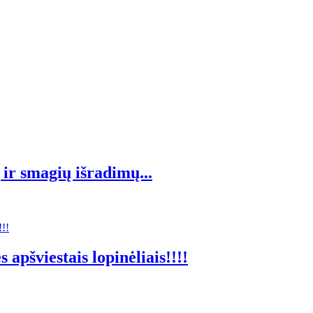
ir smagių išradimų...
apšviestais lopinėliais!!!!