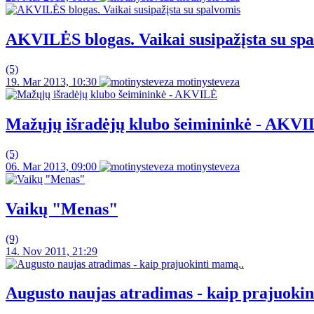
AKVILĖS blogas. Vaikai susipažįsta su sp
(5)
19. Mar 2013, 10:30
motinysteveza
Mažųjų išradėjų klubo šeimininkė - AKV
(5)
06. Mar 2013, 09:00
motinysteveza
Vaikų "Menas"
(9)
14. Nov 2011, 21:29
Augusto naujas atradimas - kaip prajuoki