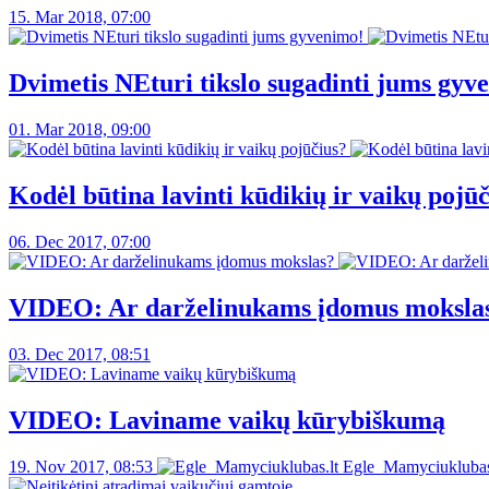
15. Mar 2018, 07:00
Dvimetis NEturi tikslo sugadinti jums gyv
01. Mar 2018, 09:00
Kodėl būtina lavinti kūdikių ir vaikų pojū
06. Dec 2017, 07:00
VIDEO: Ar darželinukams įdomus moksla
03. Dec 2017, 08:51
VIDEO: Laviname vaikų kūrybiškumą
19. Nov 2017, 08:53
Egle_Mamyciuklubas