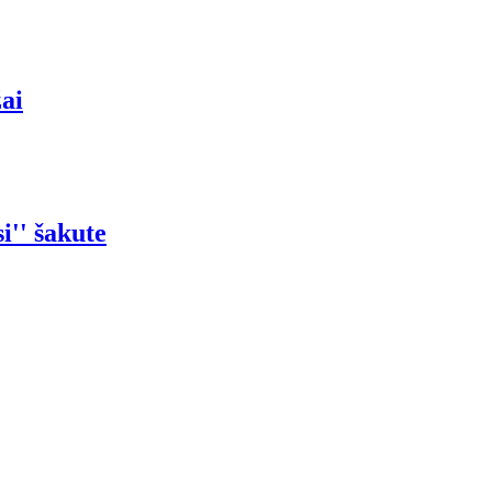
žai
i'' šakute