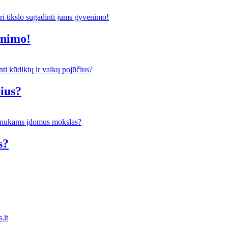
enimo!
čius?
s?
.lt