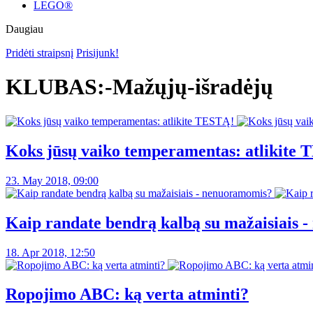
LEGO®
Daugiau
Pridėti straipsnį
Prisijunk!
KLUBAS:-Mažųjų-išradėjų
Koks jūsų vaiko temperamentas: atlikite
23. May 2018, 09:00
Kaip randate bendrą kalbą su mažaisiais 
18. Apr 2018, 12:50
Ropojimo ABC: ką verta atminti?