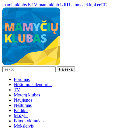
maminuklubs.lv
LV
maminklub.lv
RU
emmedeklubi.ee
EE
Paieška
Forumas
Nėštumo kalendorius
TV
Moterų klubas
Naujienos
Nėštumas
Kūdikis
Mažylis
Ikimokyklinukas
Moksleivis