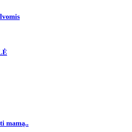
alvomis
ILĖ
nti mamą..