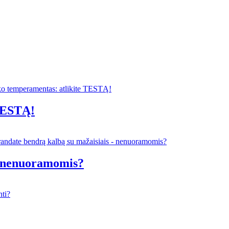
 TESTĄ!
- nenuoramomis?