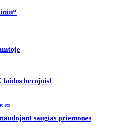
iniu“
amtoje
laidos herojais!
 naudojant saugias priemones