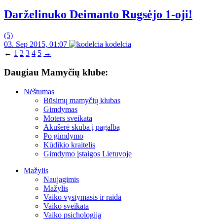
Darželinuko Deimanto Rugsėjo 1-oji!
(5)
03. Sep 2015, 01:07
kodelcia
←
1
2
3
4
5
→
Daugiau Mamyčių klube:
Nėštumas
Būsimų mamyčių klubas
Gimdymas
Moters sveikata
Akušerė skuba į pagalbą
Po gimdymo
Kūdikio kraitelis
Gimdymo įstaigos Lietuvoje
Mažylis
Naujagimis
Mažylis
Vaiko vystymasis ir raida
Vaiko sveikata
Vaiko psichologija