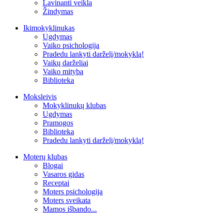
Lavinanti veikla
Žindymas
Ikimokyklinukas
Ugdymas
Vaiko psichologija
Pradedu lankyti darželį/mokyklą!
Vaikų darželiai
Vaiko mityba
Biblioteka
Moksleivis
Mokyklinukų klubas
Ugdymas
Pramogos
Biblioteka
Pradedu lankyti darželį/mokyklą!
Moterų klubas
Blogai
Vasaros gidas
Receptai
Moters psichologija
Moters sveikata
Mamos išbando...