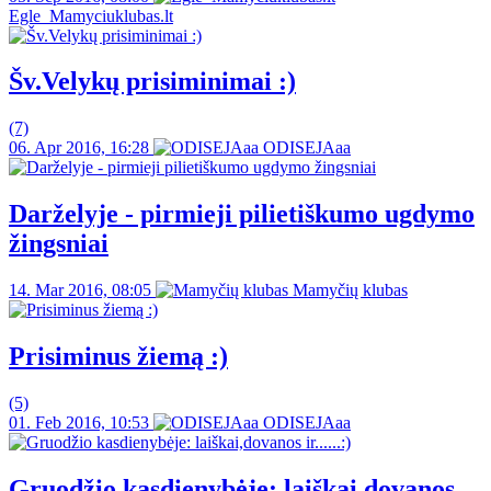
Egle_Mamyciuklubas.lt
Šv.Velykų prisiminimai :)
(7)
06. Apr 2016, 16:28
ODISEJAaa
Darželyje - pirmieji pilietiškumo ugdymo
žingsniai
14. Mar 2016, 08:05
Mamyčių klubas
Prisiminus žiemą :)
(5)
01. Feb 2016, 10:53
ODISEJAaa
Gruodžio kasdienybėje: laiškai,dovanos