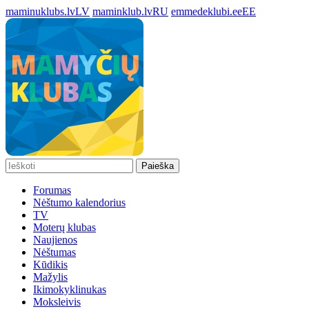
maminuklubs.lv
LV
maminklub.lv
RU
emmedeklubi.ee
EE
Paieška
Forumas
Nėštumo kalendorius
TV
Moterų klubas
Naujienos
Nėštumas
Kūdikis
Mažylis
Ikimokyklinukas
Moksleivis