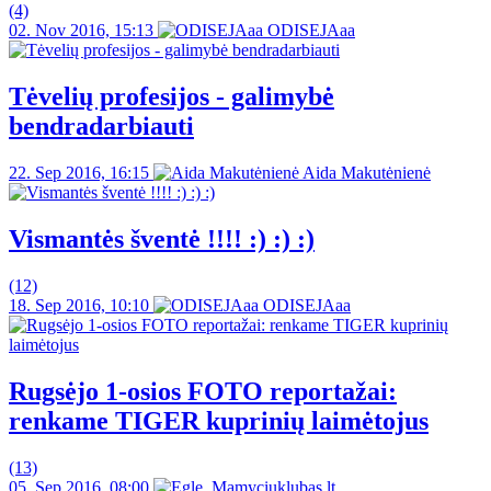
(4)
02. Nov 2016, 15:13
ODISEJAaa
Tėvelių profesijos - galimybė
bendradarbiauti
22. Sep 2016, 16:15
Aida Makutėnienė
Vismantės šventė !!!! :) :) :)
(12)
18. Sep 2016, 10:10
ODISEJAaa
Rugsėjo 1-osios FOTO reportažai:
renkame TIGER kuprinių laimėtojus
(13)
05. Sep 2016, 08:00