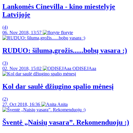
Lankomės Cinevilla - kino miestelyje
Latvijoje
(4)
06. Nov 2018, 13:57
floryte
RUDUO: šiluma,grožis......bobų vasara :)
(3)
02. Nov 2018, 15:02
ODISEJAaa
Kol dar saulė džiugino spalio mėnesį
(2)
27. Oct 2018, 16:36
Anita
Šventė „Naisių vasara”. Rekomenduoju :)