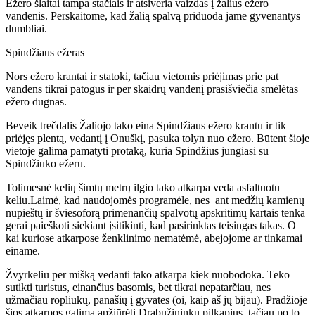
Ežero šlaitai tampa stačiais ir atsiveria vaizdas į žalius ežero
vandenis. Perskaitome, kad žalią spalvą priduoda jame gyvenantys
dumbliai.
Spindžiaus ežeras
Nors ežero krantai ir statoki, tačiau vietomis priėjimas prie pat
vandens tikrai patogus ir per skaidrų vandenį prasišviečia smėlėtas
ežero dugnas.
Beveik trečdalis Žaliojo tako eina Spindžiaus ežero krantu ir tik
priėjęs plentą, vedantį į Onuškį, pasuka tolyn nuo ežero. Būtent šioje
vietoje galima pamatyti protaką, kuria Spindžius jungiasi su
Spindžiuko ežeru.
Tolimesnė kelių šimtų metrų ilgio tako atkarpa veda asfaltuotu
keliu.Laimė, kad naudojomės programėle, nes ant medžių kamienų
nupieštų ir šviesoforą primenančių spalvotų apskritimų kartais tenka
gerai paieškoti siekiant įsitikinti, kad pasirinktas teisingas takas. O
kai kuriose atkarpose ženklinimo nematėmė, abejojome ar tinkamai
einame.
Žvyrkeliu per mišką vedanti tako atkarpa kiek nuobodoka. Teko
sutikti turistus, einančius basomis, bet tikrai nepatarčiau, nes
užmačiau ropliukų, panašių į gyvates (oi, kaip aš jų bijau). Pradžioje
šios atkarpos galima apžiūrėti Drabužininkų pilkapius, tačiau po to