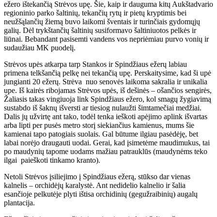
ežero ištekančią Strėvos upę. Šie, kaip ir dauguma kitų Aukštadvario
regioninio parko šaltinių, tekančių rytų ir pietų kryptimis bei
neužšąlančių žiemą buvo laikomi šventais ir turinčiais gydomųjų
galių. Dėl trykštančių šaltinių susiformavo šaltiniuotos pelkės ir
liūnai. Bebandant pasisemti vandens vos nepriėmiau purvo vonių ir
sudaužiau MK puodelį.
Strėvos upės atkarpa tarp Stankos ir Spindžiaus ežerų labiau
primena telkšančią pelkę nei tekančią upę. Perskaitysime, kad ši upė
jungianti 20 ežerų. Strėva nuo senovės laikoma sakralia ir unikalia
upe. Iš kairės ribojamas Strėvos upės, iš dešinės – ošančios sengirės,
Žaliasis takas vingiuoja link Spindžiaus ežero, kol smagų žygiavimą
sustabdo iš šaknų išversti ar tiesiog nulaužti šimtamečiai medžiai.
Dalis jų užvirtę ant tako, todėl tenka ieškoti apėjimo aplink išvartas
arba lipti per pusės metro storį siekiančius kamienus, mums šie
kamienai tapo patogiais suolais. Gal būtume ilgiau pasėdėję, bet
labai norėjo draugauti uodai. Gerai, kad įsimetėme maudimukus, tai
po maudynių tapome uodams mažiau patrauklūs (maudynėms teko
ilgai paieškoti tinkamo kranto).
Netoli Strėvos įsiliejimo į Spindžiaus ežerą, stūkso dar vienas
kalnelis – orchidėjų karalystė. Ant nedidelio kalnelio ir šalia
esančioje pelkutėje plyti ištisa orchidinių (gegužraibinių) augalų
plantacija.