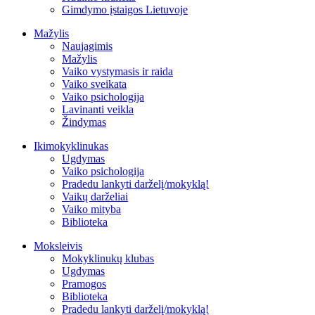
Gimdymo įstaigos Lietuvoje
Mažylis
Naujagimis
Mažylis
Vaiko vystymasis ir raida
Vaiko sveikata
Vaiko psichologija
Lavinanti veikla
Žindymas
Ikimokyklinukas
Ugdymas
Vaiko psichologija
Pradedu lankyti darželį/mokyklą!
Vaikų darželiai
Vaiko mityba
Biblioteka
Moksleivis
Mokyklinukų klubas
Ugdymas
Pramogos
Biblioteka
Pradedu lankyti darželį/mokyklą!