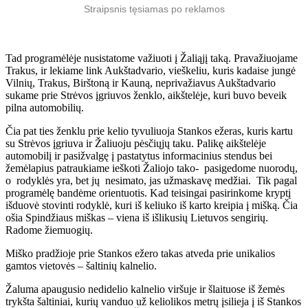
Straipsnis tęsiamas po reklamos
Tad programėlėje nusistatome važiuoti į Žaliąjį taką. Pravažiuojame
Trakus, ir lekiame link Aukštadvario, vieškeliu, kuris kadaise jungė
Vilnių, Trakus, Birštoną ir Kauną, neprivažiavus Aukštadvario
sukame prie Strėvos įgriuvos ženklo, aikštelėje, kuri buvo beveik
pilna automobilių.
Čia pat ties ženklu prie kelio tyvuliuoja Stankos ežeras, kuris kartu
su Strėvos įgriuva ir Žaliuoju pėsčiųjų taku. Palikę aikštelėje
automobilį ir pasižvalgę į pastatytus informacinius stendus bei
žemėlapius patraukiame ieškoti Žaliojo tako- pasigedome nuorodų,
o rodyklės yra, bet jų nesimato, jas užmaskavę medžiai. Tik pagal
programėlę bandėme orientuotis. Kad teisingai pasirinkome kryptį
išduovė stovinti rodyklė, kuri iš keliuko iš karto kreipia į mišką. Čia
ošia Spindžiaus miškas – viena iš išlikusių Lietuvos sengirių.
Radome žiemuogių.
Miško pradžioje prie Stankos ežero takas atveda prie unikalios
gamtos vietovės – šaltinių kalnelio.
Žaluma apaugusio nedidelio kalnelio viršuje ir šlaituose iš žemės
trykšta šaltiniai, kurių vanduo už keliolikos metrų įsilieja į iš Stankos