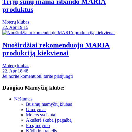
Trijų sūnų mama išbando MARIA
produktus
Moterų klubas
22. Apr 19:15
Nuoširdžiai rekomenduoju MARIA
produkciją kiekvienai
Moterų klubas
22. Apr 18:48
Jei norite komentuoti, turite prisijungti
Daugiau Mamyčių klube:
Nėštumas
Būsimų mamyčių klubas
Gimdymas
Moters sveikata
Akušerė skuba į pagalbą
Po gimdymo
Kūdikio kraitelis