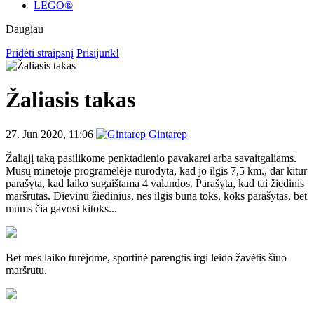
LEGO®
Daugiau
Pridėti straipsnį
Prisijunk!
Žaliasis takas
27. Jun 2020, 11:06
Gintarep
Žaliąjį taką pasilikome penktadienio pavakarei arba savaitgaliams.
Mūsų minėtoje programėlėje nurodyta, kad jo ilgis 7,5 km., dar kitur
parašyta, kad laiko sugaištama 4 valandos. Parašyta, kad tai žiedinis
maršrutas. Dievinu žiedinius, nes ilgis būna toks, koks parašytas, bet
mums čia gavosi kitoks...
Bet mes laiko turėjome, sportinė parengtis irgi leido žavėtis šiuo
maršrutu.