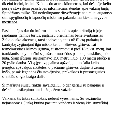
tik eini ir eini, ir eini. Kokius du ar tris kilometrus, kol dešinėje kelio
pusėje stovi gerai pasislėpęs informacinis stendas apie vakarų taigą
Spindžiaus miške. Tai nederlingame dirvožemyje natūraliai augantys
seni spygliuočių ir lapuočių miškai su pakankamu kiekiu negyvos
medienos.
Paskaitinėjus dar du informacinius stendus apie teritoriją ir joje
randamus gamtos turtus, pagaliau prieinamas bene svarbiausias
Žaliojo tako akcentas, tarsi apdovanojantis už išlietą prakaitą ir
kantrybę žygiuojant ilgu miško keliu – Strėvos įgriuva. Tai
termokarstinės kilmės įgriuva, susiformavusi pieš 18 tūkst. metų, kai
traukiantis ledynmečiui sąnašos ir nuosėdos palaidojo atskilusį ledo
luitą. Šiam ištirpus susiformavo 150 metrų ilgio, 100 metrų pločio ir
20 gylio dauba. Visą įgriuvą galima apžvelgti nuo šalia kelio
įrengtos apžvalgos aikštelės, o pačiame įgriuvos dugne iš žemių
kyšo, pasak legendos čia stovėjusios, prakeiktos ir prasmegusios
smuklės stogo kraigo dalis.
Šį maršrutą siūlau rinktis savaitgaliui, o dar geriau su palapine ir
dešrelių pasikepimu ant laužo, ežero vaizde.
Vaikams šis takas sunkokas, nebent vyresniems. Su vežimėliu –
neįmanomas. Į taką būtina pasiimti vandens ir vieną kitą sumuštinį.