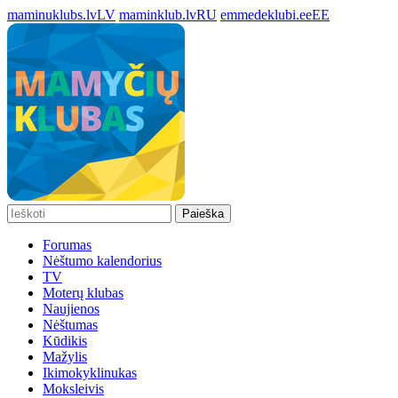
maminuklubs.lv
LV
maminklub.lv
RU
emmedeklubi.ee
EE
Paieška
Forumas
Nėštumo kalendorius
TV
Moterų klubas
Naujienos
Nėštumas
Kūdikis
Mažylis
Ikimokyklinukas
Moksleivis