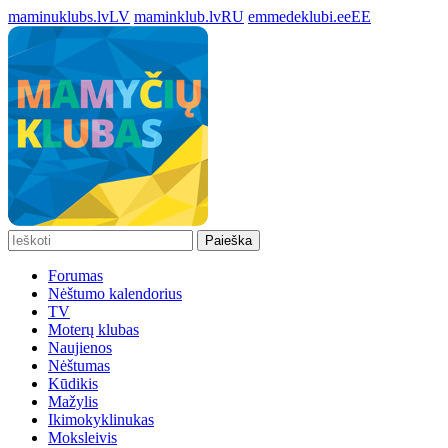
maminuklubs.lv
LV
maminklub.lv
RU
emmedeklubi.ee
EE
Paieška
Forumas
Nėštumo kalendorius
TV
Moterų klubas
Naujienos
Nėštumas
Kūdikis
Mažylis
Ikimokyklinukas
Moksleivis