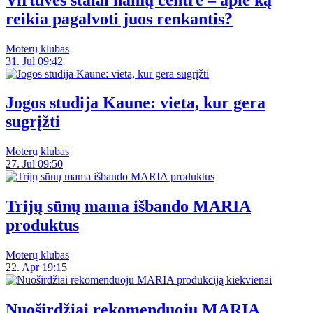
reikia pagalvoti juos renkantis?
Moterų klubas
31. Jul 09:42
Jogos studija Kaune: vieta, kur gera
sugrįžti
Moterų klubas
27. Jul 09:50
Trijų sūnų mama išbando MARIA
produktus
Moterų klubas
22. Apr 19:15
Nuoširdžiai rekomenduoju MARIA