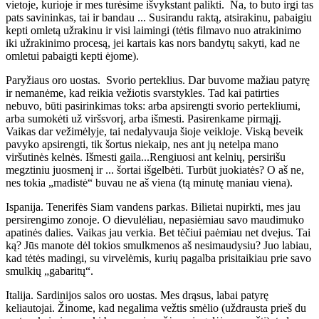
vietoje, kurioje ir mes turėsime išvykstant palikti. Na, to buto irgi tas
pats savininkas, tai ir bandau ... Susirandu raktą, atsirakinu, pabaigiu
kepti omletą užrakinu ir visi laimingi (tėtis filmavo nuo atrakinimo
iki užrakinimo procesą, jei kartais kas nors bandytų sakyti, kad ne
omletui pabaigti kepti ėjome).
Paryžiaus oro uostas. Svorio perteklius. Dar buvome mažiau patyrę
ir nemanėme, kad reikia vežiotis svarstykles. Tad kai patirties
nebuvo, būti pasirinkimas toks: arba apsirengti svorio pertekliumi,
arba sumokėti už viršsvorį, arba išmesti. Pasirenkame pirmąjį.
Vaikas dar vežimėlyje, tai nedalyvauja šioje veikloje. Viską beveik
pavyko apsirengti, tik šortus niekaip, nes ant jų netelpa mano
viršutinės kelnės. Išmesti gaila...Rengiuosi ant kelnių, persirišu
megztiniu juosmenį ir ... šortai išgelbėti. Turbūt juokiatės? O aš ne,
nes tokia „madistė“ buvau ne aš viena (tą minutę maniau viena).
Ispanija. Tenerifės Siam vandens parkas. Bilietai nupirkti, mes jau
persirengimo zonoje. O dievulėliau, nepasiėmiau savo maudimuko
apatinės dalies. Vaikas jau verkia. Bet tėčiui paėmiau net dvejus. Tai
ką? Jūs manote dėl tokios smulkmenos aš nesimaudysiu? Juo labiau,
kad tėtės madingi, su virvelėmis, kurių pagalba prisitaikiau prie savo
smulkių „gabaritų“.
Italija. Sardinijos salos oro uostas. Mes drąsus, labai patyrę
keliautojai. Žinome, kad negalima vežtis smėlio (uždrausta prieš du