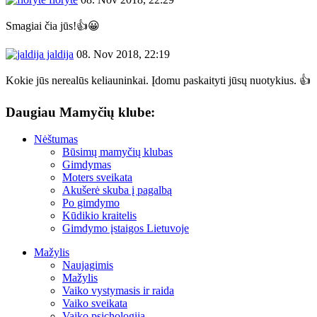
Smagiai čia jūs!👍😀
jaldija
08. Nov 2018, 22:19
Kokie jūs nerealūs keliauninkai. Įdomu paskaityti jūsų nuotykius. 👍
Daugiau Mamyčių klube:
Nėštumas
Būsimų mamyčių klubas
Gimdymas
Moters sveikata
Akušerė skuba į pagalbą
Po gimdymo
Kūdikio kraitelis
Gimdymo įstaigos Lietuvoje
Mažylis
Naujagimis
Mažylis
Vaiko vystymasis ir raida
Vaiko sveikata
Vaiko psichologija