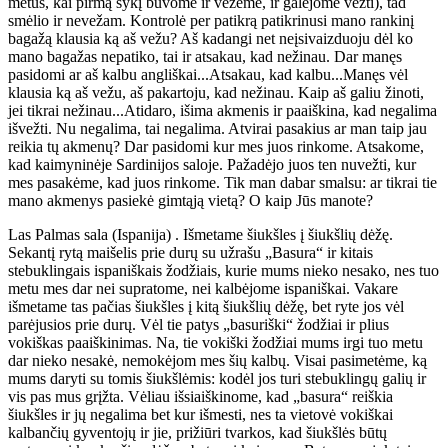
metus, kai pirmą sykį buvome ir vežėme, ir galėjome vežti), tad
smėlio ir nevežam. Kontrolė per patikrą patikrinusi mano rankinį
bagažą klausia ką aš vežu? Aš kadangi net neįsivaizduoju dėl ko
mano bagažas nepatiko, tai ir atsakau, kad nežinau. Dar manęs
pasidomi ar aš kalbu angliškai...Atsakau, kad kalbu...Manęs vėl
klausia ką aš vežu, aš pakartoju, kad nežinau. Kaip aš galiu žinoti,
jei tikrai nežinau...Atidaro, išima akmenis ir paaiškina, kad negalima
išvežti. Nu negalima, tai negalima. Atvirai pasakius ar man taip jau
reikia tų akmenų? Dar pasidomi kur mes juos rinkome. Atsakome,
kad kaimyninėje Sardinijos saloje. Pažadėjo juos ten nuvežti, kur
mes pasakėme, kad juos rinkome. Tik man dabar smalsu: ar tikrai tie
mano akmenys pasiekė gimtąją vietą? O kaip Jūs manote?
Las Palmas sala (Ispanija) . Išmetame šiukšles į šiukšlių dėžę.
Sekantį rytą maišelis prie durų su užrašu „Basura“ ir kitais
stebuklingais ispaniškais žodžiais, kurie mums nieko nesako, nes tuo
metu mes dar nei supratome, nei kalbėjome ispaniškai. Vakare
išmetame tas pačias šiukšles į kitą šiukšlių dėžę, bet ryte jos vėl
parėjusios prie durų. Vėl tie patys „basuriški“ žodžiai ir plius
vokiškas paaiškinimas. Na, tie vokiški žodžiai mums irgi tuo metu
dar nieko nesakė, nemokėjom mes šių kalbų. Visai pasimetėme, ką
mums daryti su tomis šiukšlėmis: kodėl jos turi stebuklingų galių ir
vis pas mus grįžta. Vėliau išsiaiškinome, kad „basura“ reiškia
šiukšles ir jų negalima bet kur išmesti, nes ta vietovė vokiškai
kalbančių gyventojų ir jie, prižiūri tvarkos, kad šiukšlės būtų