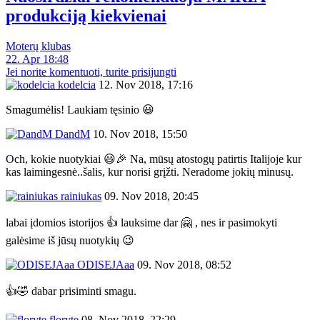
produkciją kiekvienai
Moterų klubas
22. Apr 18:48
Jei norite komentuoti, turite prisijungti
kodelcia
12. Nov 2018, 17:16
Smagumėlis! Laukiam tęsinio 😃
DandM
10. Nov 2018, 15:50
Och, kokie nuotykiai 😃🎉 Na, mūsų atostogų patirtis Italijoje kur
kas laimingesnė..šalis, kur norisi grįžti. Neradome jokių minusų.
rainiukas
09. Nov 2018, 20:45
labai įdomios istorijos 👍 lauksime dar 🤗 , nes ir pasimokyti
galėsime iš jūsų nuotykių 😉
ODISEJAaa
09. Nov 2018, 08:52
👍🤣 dabar prisiminti smagu.
floryte
08. Nov 2018, 22:29