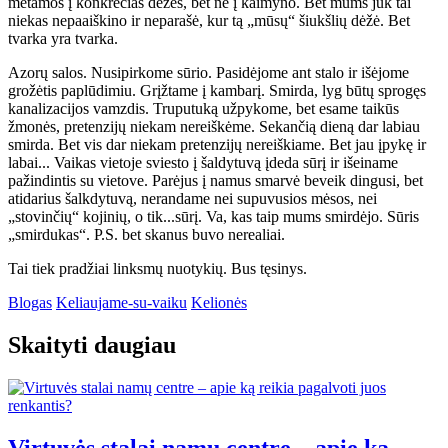
metamos į konkrečias dėžes, bet ne į kaimyno. Bet mums juk tai
niekas nepaaiškino ir neparašė, kur tą „mūsų“ šiukšlių dėžė. Bet
tvarka yra tvarka.
Azorų salos. Nusipirkome sūrio. Pasidėjome ant stalo ir išėjome
grožėtis paplūdimiu. Grįžtame į kambarį. Smirda, lyg būtų sprogęs
kanalizacijos vamzdis. Truputuką užpykome, bet esame taikūs
žmonės, pretenzijų niekam nereiškėme. Sekančią dieną dar labiau
smirda. Bet vis dar niekam pretenzijų nereiškiame. Bet jau įpykę ir
labai... Vaikas vietoje sviesto į šaldytuvą įdeda sūrį ir išeiname
pažindintis su vietove. Parėjus į namus smarvė beveik dingusi, bet
atidarius šalkdytuvą, nerandame nei supuvusios mėsos, nei
„stovinčių“ kojinių, o tik...sūrį. Va, kas taip mums smirdėjo. Sūris
„smirdukas“. P.S. bet skanus buvo nerealiai.
Tai tiek pradžiai linksmų nuotykių. Bus tęsinys.
Blogas
Keliaujame-su-vaiku
Kelionės
Skaityti daugiau
Virtuvės stalai namų centre – apie ką