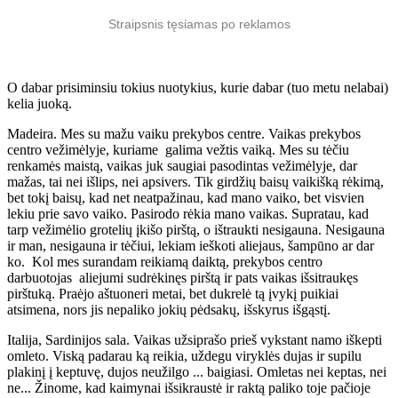
Straipsnis tęsiamas po reklamos
O dabar prisiminsiu tokius nuotykius, kurie dabar (tuo metu nelabai)
kelia juoką.
Madeira. Mes su mažu vaiku prekybos centre. Vaikas prekybos
centro vežimėlyje, kuriame galima vežtis vaiką. Mes su tėčiu
renkamės maistą, vaikas juk saugiai pasodintas vežimėlyje, dar
mažas, tai nei išlips, nei apsivers. Tik girdžių baisų vaikišką rėkimą,
bet tokį baisų, kad net neatpažinau, kad mano vaiko, bet visvien
lekiu prie savo vaiko. Pasirodo rėkia mano vaikas. Supratau, kad
tarp vežimėlio grotelių įkišo pirštą, o ištraukti nesigauna. Nesigauna
ir man, nesigauna ir tėčiui, lekiam ieškoti aliejaus, šampūno ar dar
ko. Kol mes surandam reikiamą daiktą, prekybos centro
darbuotojas aliejumi sudrėkinęs pirštą ir pats vaikas išsitraukęs
pirštuką. Praėjo aštuoneri metai, bet dukrelė tą įvykį puikiai
atsimena, nors jis nepaliko jokių pėdsakų, išskyrus išgąstį.
Italija, Sardinijos sala. Vaikas užsiprašo prieš vykstant namo iškepti
omleto. Viską padarau ką reikia, uždegu viryklės dujas ir supilu
plakinį į keptuvę, dujos neužilgo ... baigiasi. Omletas nei keptas, nei
ne... Žinome, kad kaimynai išsikraustė ir raktą paliko toje pačioje