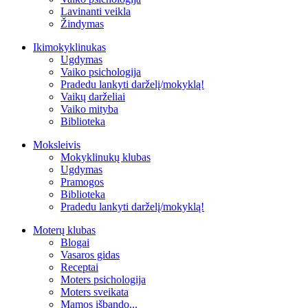
Lavinanti veikla
Žindymas
Ikimokyklinukas
Ugdymas
Vaiko psichologija
Pradedu lankyti darželį/mokyklą!
Vaikų darželiai
Vaiko mityba
Biblioteka
Moksleivis
Mokyklinukų klubas
Ugdymas
Pramogos
Biblioteka
Pradedu lankyti darželį/mokyklą!
Moterų klubas
Blogai
Vasaros gidas
Receptai
Moters psichologija
Moters sveikata
Mamos išbando...