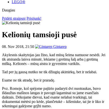
LEGO®
Daugiau
Pridėti straipsnį
Prisijunk!
Kelionių tamsioji pusė
08. Nov 2018, 21:50
Gintarep
Akylesnis skaitytojas jau žino, kad mūsų šeima namuose nesėdi. Jei
tik atsiranda laisva minutė, lekiame į gretimą šalį arba į gretimą
mišką. Kelionės – mūsų aistra ir gyvenimo variklis.
Tad per jų gausą nutiko ne tik džiugių akimirkų, bet ir nelabai.
Esame ne tik atradę, bet ir praradę.
Pvz. Romoje, kol spėjome pajūrio padaryti dvi nuotraukas, buvo
išdaužtas mašinos langas ir pavogti lagaminai su jame esančiais
daiktais. Dėkojame dievui, kad esame nelabai tvarkingi, tai
dokumentai mėtėsi po kėde, plančetukė – kišeniuke, tai jie ir liko ir
sėkmingai galėjome grįžti namo.