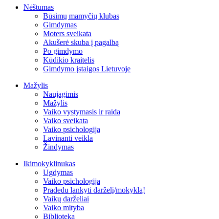
Nėštumas
Būsimų mamyčių klubas
Gimdymas
Moters sveikata
Akušerė skuba į pagalbą
Po gimdymo
Kūdikio kraitelis
Gimdymo įstaigos Lietuvoje
Mažylis
Naujagimis
Mažylis
Vaiko vystymasis ir raida
Vaiko sveikata
Vaiko psichologija
Lavinanti veikla
Žindymas
Ikimokyklinukas
Ugdymas
Vaiko psichologija
Pradedu lankyti darželį/mokyklą!
Vaikų darželiai
Vaiko mityba
Biblioteka