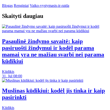
Blogas
Renginiai
Vaiko-vystymasis-ir-raida
Skaityti daugiau
Pasaulinė žindymo savaitė: kaip
pasiruošti žindymui ir kodėl parama
mamai yra ne mažiau svarbi nei parama
kūdikiui
Kūdikis
31. Jul 08:00
Muslinas kūdikiui: kodėl jis tinka ir kaip
pasirinkti
Kūdikis