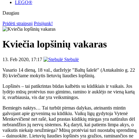
LEGO®
Daugiau
Pridėti straipsnį
Prisijunk!
Kviečia lopšinių vakaras
13. Feb 2020, 17:17
Stebulė
Vasario 14 dieną, 18 val., darželyje "Baltų šalelė" (Antakalnio g. 22
B) kviečiame mokytis lietuvių liaudies lopšinių.
Lopšinės – tai patikrintas būdas kalbėtis su kūdikiais ir vaikais. Jos
lydėjo mūsų protėvius nuo gimimo, ramino ir auklėjo ne vieną kartą
ir, svarbiausia, vis dar yra veiksmingos.
Bemiegės naktys… Tai turbūt pirmas dalykas, ateinantis mintin
galvojant apie gyvenimą su kūdikiu. Vaikų ligų gydytoja Vytenė
Menkevičienė net rašė, kad prastas kūdikių miegas yra natūralus dėl
nebrandžios jų nervų sistemos. Ką daryti, kai patiems limpa akys, o
vaikutis niekaip neužmiega? Mūsų protėviai turi nuostabų sprendimą
– dainuokite. Lietuvių liaudies lopšinės yra gražios, raminančios ne