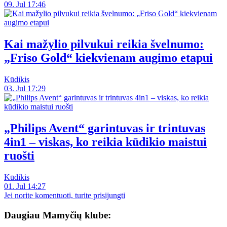
09. Jul 17:46
Kai mažylio pilvukui reikia švelnumo:
„Friso Gold“ kiekvienam augimo etapui
Kūdikis
03. Jul 17:29
„Philips Avent“ garintuvas ir trintuvas
4in1 – viskas, ko reikia kūdikio maistui
ruošti
Kūdikis
01. Jul 14:27
Jei norite komentuoti, turite prisijungti
Daugiau Mamyčių klube: