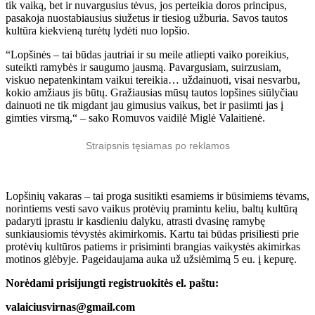
tik vaiką, bet ir nuvargusius tėvus, jos perteikia doros principus,
pasakoja nuostabiausius siužetus ir tiesiog užburia. Savos tautos
kultūra kiekvieną turėtų lydėti nuo lopšio.
“Lopšinės – tai būdas jautriai ir su meile atliepti vaiko poreikius,
suteikti ramybės ir saugumo jausmą. Pavargusiam, suirzusiam,
viskuo nepatenkintam vaikui tereikia… uždainuoti, visai nesvarbu,
kokio amžiaus jis būtų. Gražiausias mūsų tautos lopšines siūlyčiau
dainuoti ne tik migdant jau gimusius vaikus, bet ir pasiimti jas į
gimties virsmą,“ – sako Romuvos vaidilė Miglė Valaitienė.
Straipsnis tęsiamas po reklamos
Lopšinių vakaras – tai proga susitikti esamiems ir būsimiems tėvams,
norintiems vesti savo vaikus protėvių pramintu keliu, baltų kultūrą
padaryti įprastu ir kasdieniu dalyku, atrasti dvasinę ramybę
sunkiausiomis tėvystės akimirkomis. Kartu tai būdas prisiliesti prie
protėvių kultūros patiems ir prisiminti brangias vaikystės akimirkas
motinos glėbyje. Pageidaujama auka už užsiėmimą 5 eu. į kepurę.
Norėdami prisijungti registruokitės el. paštu:
valaiciusvirnas@gmail.com