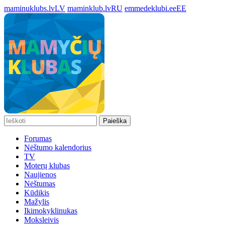
maminuklubs.lv
LV
maminklub.lv
RU
emmedeklubi.ee
EE
Paieška
Forumas
Nėštumo kalendorius
TV
Moterų klubas
Naujienos
Nėštumas
Kūdikis
Mažylis
Ikimokyklinukas
Moksleivis