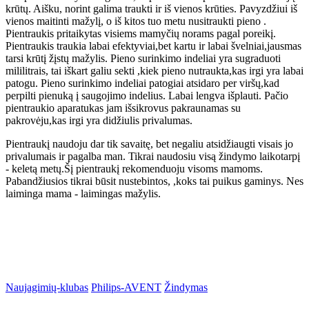
krūtų. Aišku, norint galima traukti ir iš vienos krūties. Pavyzdžiui iš
vienos maitinti mažylį, o iš kitos tuo metu nusitraukti pieno .
Pientraukis pritaikytas visiems mamyčių norams pagal poreikį.
Pientraukis traukia labai efektyviai,bet kartu ir labai švelniai,jausmas
tarsi krūtį žįstų mažylis. Pieno surinkimo indeliai yra sugraduoti
mililitrais, tai iškart galiu sekti ,kiek pieno nutraukta,kas irgi yra labai
patogu. Pieno surinkimo indeliai patogiai atsidaro per viršų,kad
perpilti pienuką į saugojimo indelius. Labai lengva išplauti. Pačio
pientraukio aparatukas jam išsikrovus pakraunamas su
pakrovėju,kas irgi yra didžiulis privalumas.
Pientraukį naudoju dar tik savaitę, bet negaliu atsidžiaugti visais jo
privalumais ir pagalba man. Tikrai naudosiu visą žindymo laikotarpį
- keletą metų.Šį pientraukį rekomenduoju visoms mamoms.
Pabandžiusios tikrai būsit nustebintos, ,koks tai puikus gaminys. Nes
laiminga mama - laimingas mažylis.
Naujagimių-klubas
Philips-AVENT
Žindymas