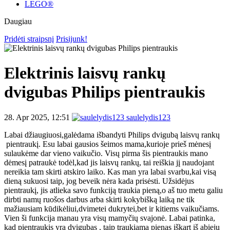
LEGO®
Daugiau
Pridėti straipsnį
Prisijunk!
Elektrinis laisvų rankų
dvigubas Philips pientraukis
28. Apr 2025, 12:51
saulelydis123
Labai džiaugiuosi,galėdama išbandyti Philips dvigubą laisvų rankų
pientraukį. Esu labai gausios šeimos mama,kurioje prieš mėnesį
sulaukėme dar vieno vaikučio. Visų pirma šis pientraukis mano
dėmesį patraukė todėl,kad jis laisvų rankų, tai reiškia jį naudojant
nereikia tam skirti atskiro laiko. Kas man yra labai svarbu,kai visą
dieną sukuosi taip, jog beveik nėra kada prisėsti. Užsidėjus
pientraukį, jis atlieka savo funkciją traukia pieną,o aš tuo metu galiu
dirbti namų ruošos darbus arba skirti kokybišką laiką ne tik
mažiausiam kūdikėliui,dvimetei dukrytei,bet ir kitiems vaikučiams.
Vien ši funkcija manau yra visų mamyčių svajonė. Labai patinka,
kad pientraukis yra dvigubas , taip traukiama pienas iškart iš abiejų