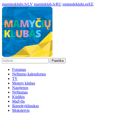
maminuklubs.lv
LV
maminklub.lv
RU
emmedeklubi.ee
EE
Paieška
Forumas
Nėštumo kalendorius
TV
Moterų klubas
Naujienos
Nėštumas
Kūdikis
Mažylis
Ikimokyklinukas
Moksleivis