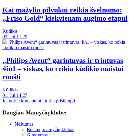
Kai mažylio pilvukui reikia švelnumo:
„Friso Gold“ kiekvienam augimo etapui
Kūdikis
03. Jul 17:29
„Philips Avent“ garintuvas ir trintuvas
4in1 – viskas, ko reikia kūdikio maistui
ruošti
Kūdikis
01. Jul 14:27
Jei norite komentuoti, turite prisijungti
Daugiau Mamyčių klube:
Nėštumas
Būsimų mamyčių klubas
Gimdymas