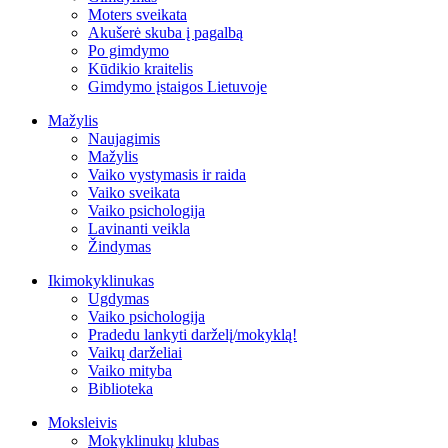
Moters sveikata
Akušerė skuba į pagalbą
Po gimdymo
Kūdikio kraitelis
Gimdymo įstaigos Lietuvoje
Mažylis
Naujagimis
Mažylis
Vaiko vystymasis ir raida
Vaiko sveikata
Vaiko psichologija
Lavinanti veikla
Žindymas
Ikimokyklinukas
Ugdymas
Vaiko psichologija
Pradedu lankyti darželį/mokyklą!
Vaikų darželiai
Vaiko mityba
Biblioteka
Moksleivis
Mokyklinukų klubas