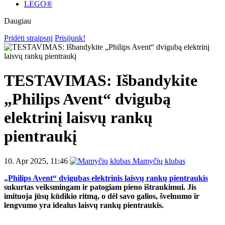
LEGO®
Daugiau
Pridėti straipsnį
Prisijunk!
TESTAVIMAS: Išbandykite
„Philips Avent“ dvigubą
elektrinį laisvų rankų
pientraukį
10. Apr 2025, 11:46
Mamyčių klubas
„Philips Avent“ dvigubas elektrinis laisvų rankų pientraukis
sukurtas veiksmingam ir patogiam pieno ištraukimui. Jis
imituoja jūsų kūdikio ritmą, o dėl savo galios, švelnumo ir
lengvumo yra idealus laisvų rankų pientraukis.