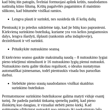
kad būtų itin patogūs, švelniai formuojasi aplink krūtis, naudodamos
natūralią kūno šilumą. Krūtų pagalvėlės pagamintos iš maistinio
silikono, kad būtumėte visiškai ramios.
Lengva plauti ir surinkti, nes susideda tik iš kelių dalių
Pientraukį ir jo priedus sukūrėme taip, kad jie būtų kuo paprastesni.
Kiekvieną surinkimo buteliuką, kuriame yra vos kelios jungiamosios
dalys, lengva išardyti, išplauti (rankomis arba indaplovėje),
dezinfekuoti ir vėl surinkti.
Pritaikykite nutraukimo seansą
Iš kiekvieno seanso gaukite maksimalią naudą – 8 nutraukimo lygiai
pieno tekėjimui stimuliuoti ir 16 nutraukimo lygių pienui nutraukti.
Nutraukimo metu galite tiksliau reguliuoti, o idealus nustatymas
automatiškai įsimenamas, todėl pientraukis visada bus paruoštas
darbui.
Stebėkite pieno srautą naudodamos visiškai skaidrius
surinkimo buteliukus
Permatomuose surinkimo buteliukuose galima matyti viduje esantį
turinį. Jie padeda parinkti tinkamą spenelių padėtį, kad pieno
išsiskirtų kuo daugiau, ir vizualiai stebėti pieno kiekį. Kad
galėtumėte užtikrintai nutraukti nuo pirmojo iki paskutiniojo lašo.