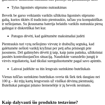
Tylus ligoninės stiprumo nutraukimas
Beveik be garso veikiantis variklis užtikrina ligoninės stiprumo
galią, kurios tikitės iš tradicinio pientraukio, tačiau yra kompaktiškas
ir nešiojamas. Su įkraunama baterija belaidis variklis nutraukia pieną
galingai ir diskretiškai bet kur.
Patogus dėvėti, kad galėtumėte maksimaliai judėti
Pientraukis turi vytą nešiojimo virvutę ir drabužių segtuką, kad
galėtumėte nešioti variklį kryžmai per petį arba prisisegti prie
juosmens. Dėl galimybės dėvėti jį taip, kaip jums patinka, užtikrintai
jausitės kontroliuojančios situaciją. Naudokite vamzdelio jungtį ir
virvės reguliatorių, kad tiksliai sureguliuotumėte pagal savo apimtis.
Laisvai judėkite su itin lengvais surinkimo buteliukais
Vienas tuščias surinkimo buteliukas sveria tik šiek tiek daugiau nei
100 g – iki trijų kartų lengvesnis už visiškai dėvimą pientraukį.
Buteliukai patogiai įsitaiso liemenėlėje ir jų beveik nesimato.
Kaip dalyvauti šio produkto testavime?