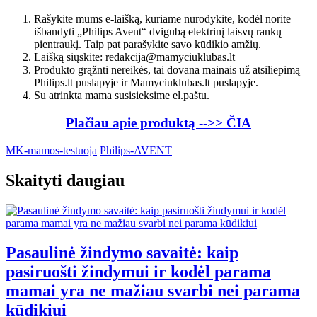
Rašykite mums e-laišką, kuriame nurodykite, kodėl norite
išbandyti „Philips Avent“ dvigubą elektrinį laisvų rankų
pientraukį. Taip pat parašykite savo kūdikio amžių.
Laišką siųskite: redakcija@mamyciuklubas.lt
Produkto grąžnti nereikės, tai dovana mainais už atsiliepimą
Philips.lt puslapyje ir Mamyciuklubas.lt puslapyje.
Su atrinkta mama susisieksime el.paštu.
Plačiau apie produktą -->> ČIA
MK-mamos-testuoja
Philips-AVENT
Skaityti daugiau
Pasaulinė žindymo savaitė: kaip
pasiruošti žindymui ir kodėl parama
mamai yra ne mažiau svarbi nei parama
kūdikiui