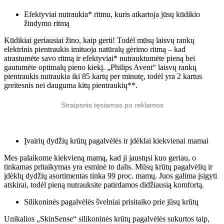
Efektyviai nutraukia* ritmu, kuris atkartoja jūsų kūdikio
žindymo ritmą
Kūdikiai geriausiai žino, kaip gerti! Todėl mūsų laisvų rankų
elektrinis pientraukis imituoja natūralų gėrimo ritmą – kad
atrastumėte savo ritmą ir efektyviai* nutrauktumėte pieną bei
gautumėte optimalų pieno kiekį. „Philips Avent“ laisvų rankų
pientraukis nutraukia iki 85 kartų per minutę, todėl yra 2 kartus
greitesnis nei dauguma kitų pientraukių**.
Straipsnis tęsiamas po reklamos
Įvairių dydžių krūtų pagalvėlės ir įdėklai kiekvienai mamai
Mes palaikome kiekvieną mamą, kad ji jaustųsi kuo geriau, o
tinkamas pritaikymas yra esminė to dalis. Mūsų krūtų pagalvėlių ir
įdėklų dydžių asortimentas tinka 99 proc. mamų. Juos galima įsigyti
atskirai, todėl pieną nutrauksite patirdamos didžiausią komfortą.
Silikoninės pagalvėlės švelniai prisitaiko prie jūsų krūtų
Unikalios „SkinSense“ silikoninės krūtų pagalvėlės sukurtos taip,