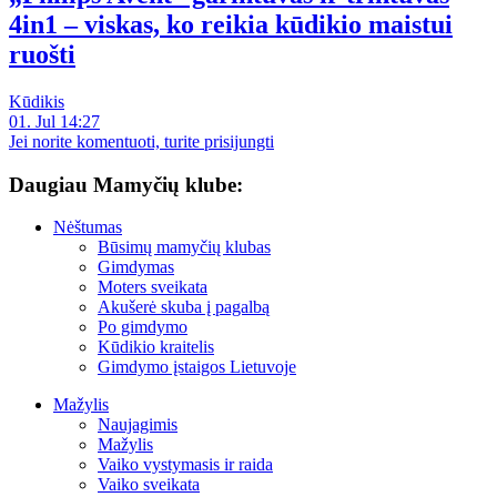
4in1 – viskas, ko reikia kūdikio maistui
ruošti
Kūdikis
01. Jul 14:27
Jei norite komentuoti, turite prisijungti
Daugiau Mamyčių klube:
Nėštumas
Būsimų mamyčių klubas
Gimdymas
Moters sveikata
Akušerė skuba į pagalbą
Po gimdymo
Kūdikio kraitelis
Gimdymo įstaigos Lietuvoje
Mažylis
Naujagimis
Mažylis
Vaiko vystymasis ir raida
Vaiko sveikata