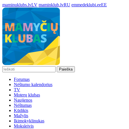
maminuklubs.lv
LV
maminklub.lv
RU
emmedeklubi.ee
EE
Paieška
Forumas
Nėštumo kalendorius
TV
Moterų klubas
Naujienos
Nėštumas
Kūdikis
Mažylis
Ikimokyklinukas
Moksleivis