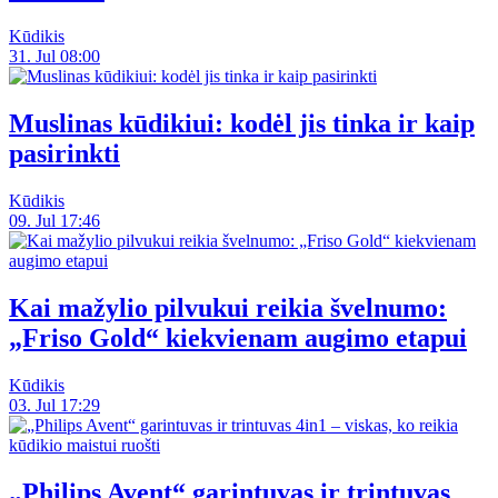
Kūdikis
31. Jul 08:00
Muslinas kūdikiui: kodėl jis tinka ir kaip
pasirinkti
Kūdikis
09. Jul 17:46
Kai mažylio pilvukui reikia švelnumo:
„Friso Gold“ kiekvienam augimo etapui
Kūdikis
03. Jul 17:29
„Philips Avent“ garintuvas ir trintuvas