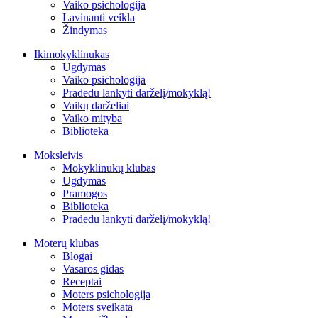
Vaiko psichologija
Lavinanti veikla
Žindymas
Ikimokyklinukas
Ugdymas
Vaiko psichologija
Pradedu lankyti darželį/mokyklą!
Vaikų darželiai
Vaiko mityba
Biblioteka
Moksleivis
Mokyklinukų klubas
Ugdymas
Pramogos
Biblioteka
Pradedu lankyti darželį/mokyklą!
Moterų klubas
Blogai
Vasaros gidas
Receptai
Moters psichologija
Moters sveikata