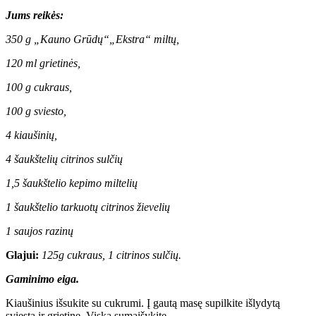
Jums reikės:
350 g „Kauno Grūdų“„Ekstra“ miltų,
120 ml grietinės,
100 g cukraus,
100 g sviesto,
4 kiaušinių,
4 šaukštelių citrinos sulčių
1,5 šaukštelio kepimo miltelių
1 šaukštelio tarkuotų citrinos žievelių
1 saujos razinų
Glajui:
125g cukraus, 1 citrinos sulčių.
Gaminimo eiga.
Kiaušinius išsukite su cukrumi. Į gautą masę supilkite išlydytą
sviestą ir grietinę. Viską sumaišykite.