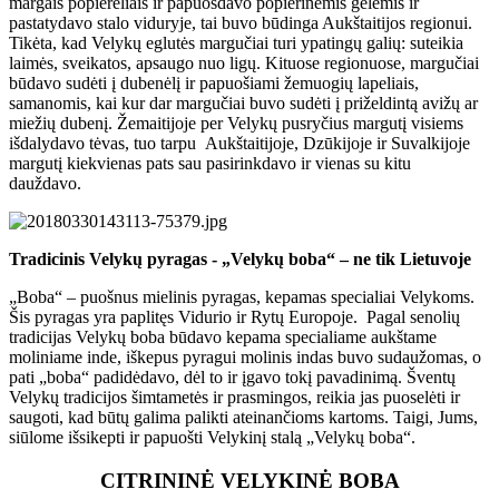
margais popierėliais ir papuošdavo popierinėmis gėlėmis ir
pastatydavo stalo viduryje, tai buvo būdinga Aukštaitijos regionui.
Tikėta, kad Velykų eglutės margučiai turi ypatingų galių: suteikia
laimės, sveikatos, apsaugo nuo ligų. Kituose regionuose, margučiai
būdavo sudėti į dubenėlį ir papuošiami žemuogių lapeliais,
samanomis, kai kur dar margučiai buvo sudėti į priželdintą avižų ar
miežių dubenį. Žemaitijoje per Velykų pusryčius margutį visiems
išdalydavo tėvas, tuo tarpu Aukštaitijoje, Dzūkijoje ir Suvalkijoje
margutį kiekvienas pats sau pasirinkdavo ir vienas su kitu
dauždavo.
Tradicinis Velykų pyragas - „Velykų boba“ – ne tik Lietuvoje
„Boba“ – puošnus mielinis pyragas, kepamas specialiai Velykoms.
Šis pyragas yra paplitęs Vidurio ir Rytų Europoje. Pagal senolių
tradicijas Velykų boba būdavo kepama specialiame aukštame
moliniame inde, iškepus pyragui molinis indas buvo sudaužomas, o
pati „boba“ padidėdavo, dėl to ir įgavo tokį pavadinimą. Šventų
Velykų tradicijos šimtametės ir prasmingos, reikia jas puoselėti ir
saugoti, kad būtų galima palikti ateinančioms kartoms. Taigi, Jums,
siūlome išsikepti ir papuošti Velykinį stalą „Velykų boba“.
CITRININĖ VELYKINĖ BOBA