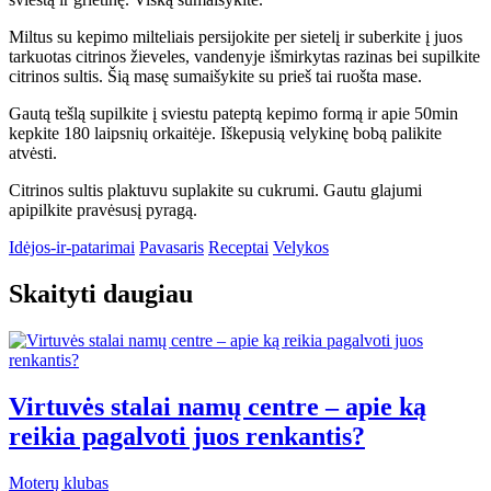
Miltus su kepimo milteliais persijokite per sietelį ir suberkite į juos
tarkuotas citrinos žieveles, vandenyje išmirkytas razinas bei supilkite
citrinos sultis. Šią masę sumaišykite su prieš tai ruošta mase.
Gautą tešlą supilkite į sviestu pateptą kepimo formą ir apie 50min
kepkite 180 laipsnių orkaitėje. Iškepusią velykinę bobą palikite
atvėsti.
Citrinos sultis plaktuvu suplakite su cukrumi. Gautu glajumi
apipilkite pravėsusį pyragą.
Idėjos-ir-patarimai
Pavasaris
Receptai
Velykos
Skaityti daugiau
Virtuvės stalai namų centre – apie ką
reikia pagalvoti juos renkantis?
Moterų klubas