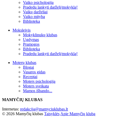
Vaiko psichologija
Pradedu lankyti darželį/mokyklą!
Vaikų darželiai
Vaiko mityba
Biblioteka
Moksleivis
Mokyklinukų klubas
Ugdymas
Pramogos
Biblioteka
Pradedu lankyti darželį/mokyklą!
Moterų klubas
Blogai
Vasaros gidas
Receptai
Moters psichologija
Moters sveikata
Mamos išbando...
MAMYČIŲ KLUBAS
Internetas:
redakcija@mamyciuklubas.lt
© 2026 Mamyčių klubas
Taisyklės
Apie Mamyčių klubą