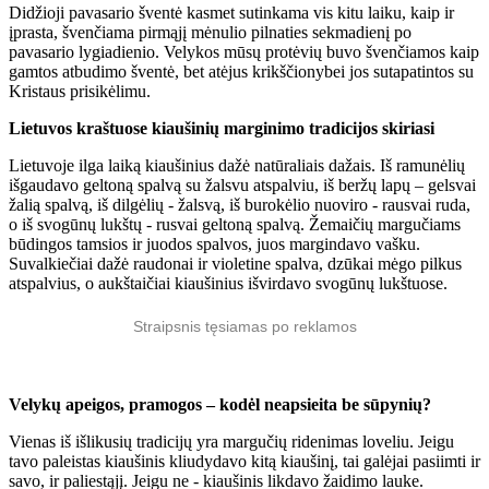
Didžioji pavasario šventė kasmet sutinkama vis kitu laiku, kaip ir
įprasta, švenčiama pirmąjį mėnulio pilnaties sekmadienį po
pavasario lygiadienio. Velykos mūsų protėvių buvo švenčiamos kaip
gamtos atbudimo šventė, bet atėjus krikščionybei jos sutapatintos su
Kristaus prisikėlimu.
Lietuvos kraštuose kiaušinių marginimo tradicijos skiriasi
Lietuvoje ilga laiką kiaušinius dažė natūraliais dažais. Iš ramunėlių
išgaudavo geltoną spalvą su žalsvu atspalviu, iš beržų lapų – gelsvai
žalią spalvą, iš dilgėlių - žalsvą, iš burokėlio nuoviro - rausvai ruda,
o iš svogūnų lukštų - rusvai geltoną spalvą. Žemaičių margučiams
būdingos tamsios ir juodos spalvos, juos margindavo vašku.
Suvalkiečiai dažė raudonai ir violetine spalva, dzūkai mėgo pilkus
atspalvius, o aukštaičiai kiaušinius išvirdavo svogūnų lukštuose.
Straipsnis tęsiamas po reklamos
Velykų apeigos, pramogos – kodėl neapsieita be sūpynių?
Vienas iš išlikusių tradicijų yra margučių ridenimas loveliu. Jeigu
tavo paleistas kiaušinis kliudydavo kitą kiaušinį, tai galėjai pasiimti ir
savo, ir paliestąjį. Jeigu ne - kiaušinis likdavo žaidimo lauke.