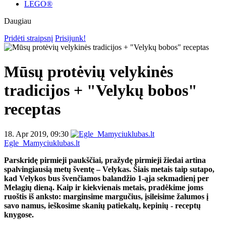
LEGO®
Daugiau
Pridėti straipsnį
Prisijunk!
Mūsų protėvių velykinės
tradicijos + "Velykų bobos"
receptas
18. Apr 2019, 09:30
Egle_Mamyciuklubas.lt
Parskridę pirmieji paukščiai, pražydę pirmieji žiedai artina
spalvingiausią metų šventę – Velykas. Šiais metais taip sutapo,
kad Velykos bus švenčiamos balandžio 1-ąja sekmadienį per
Melagių dieną. Kaip ir kiekvienais metais, pradėkime joms
ruoštis iš anksto: marginsime margučius, įsileisime žalumos į
savo namus, ieškosime skanių patiekalų, kepinių - receptų
knygose.