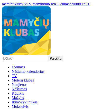
maminuklubs.lv
LV
maminklub.lv
RU
emmedeklubi.ee
EE
Paieška
Forumas
Nėštumo kalendorius
TV
Moterų klubas
Naujienos
Nėštumas
Kūdikis
Mažylis
Ikimokyklinukas
Moksleivis