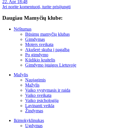
22. Apr 18:48
Jei norite komentuoti, turite prisijungti
Daugiau Mamyčių klube:
Nėštumas
Būsimų mamyčių klubas
Gimdymas
Moters sveikata
Akušerė skuba į pagalbą
Po gimdymo
Kūdikio kraitelis
Gimdymo įstaigos Lietuvoje
Mažylis
Naujagimis
Mažylis
Vaiko vystymasis ir raida
Vaiko sveikata
Vaiko psichologija
Lavinanti veikla
Žindymas
Ikimokyklinukas
Ugdymas