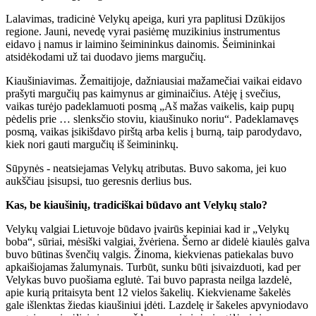
Lalavimas, tradicinė Velykų apeiga, kuri yra paplitusi Dzūkijos
regione. Jauni, nevedę vyrai pasiėmę muzikinius instrumentus
eidavo į namus ir laimino šeimininkus dainomis. Šeimininkai
atsidėkodami už tai duodavo jiems margučių.
Kiaušiniavimas.
Žemaitijoje, dažniausiai mažamečiai vaikai eidavo
prašyti margučių pas kaimynus ar giminaičius. Atėję į svečius,
vaikas turėjo padeklamuoti posmą „Aš mažas vaikelis, kaip pupų
pėdelis prie … slenksčio stoviu, kiaušinuko noriu“. Padeklamavęs
posmą, vaikas įsikišdavo pirštą arba kelis į burną, taip parodydavo,
kiek nori gauti margučių iš šeimininkų.
Sūpynės - neatsiejamas Velykų atributas. Buvo sakoma, jei kuo
aukščiau įsisupsi, tuo geresnis derlius bus.
Kas, be kiaušinių, tradiciškai būdavo ant Velykų stalo?
Velykų valgiai Lietuvoje būdavo įvairūs kepiniai kad ir „Velykų
boba“, sūriai, mėsiški valgiai, žvėriena. Šerno ar didelė kiaulės galva
buvo būtinas švenčių valgis. Žinoma, kiekvienas patiekalas buvo
apkaišiojamas žalumynais. Turbūt, sunku būti įsivaizduoti, kad per
Velykas buvo puošiama eglutė. Tai buvo paprasta neilga lazdelė,
apie kurią pritaisyta bent 12 vielos šakelių. Kiekviename šakelės
gale išlenktas žiedas kiaušiniui įdėti. Lazdelę ir šakeles apvyniodavo