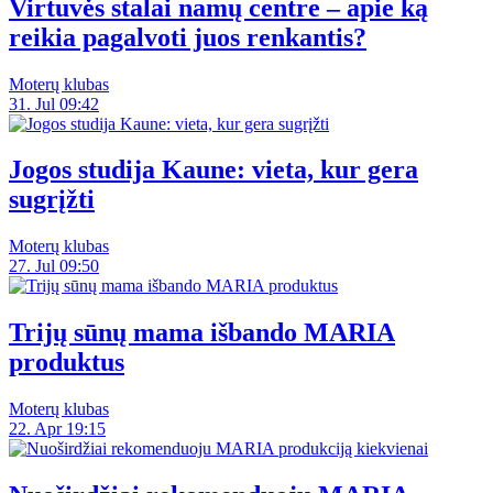
Virtuvės stalai namų centre – apie ką
reikia pagalvoti juos renkantis?
Moterų klubas
31. Jul 09:42
Jogos studija Kaune: vieta, kur gera
sugrįžti
Moterų klubas
27. Jul 09:50
Trijų sūnų mama išbando MARIA
produktus
Moterų klubas
22. Apr 19:15