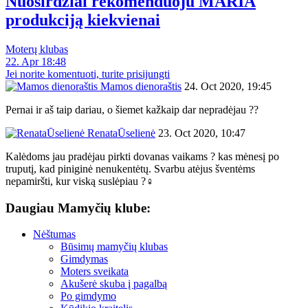
Nuoširdžiai rekomenduoju MARIA
produkciją kiekvienai
Moterų klubas
22. Apr 18:48
Jei norite komentuoti, turite prisijungti
Mamos dienoraštis
24. Oct 2020, 19:45
Pernai ir aš taip dariau, o šiemet kažkaip dar nepradėjau ??
RenataŪselienė
23. Oct 2020, 10:47
Kalėdoms jau pradėjau pirkti dovanas vaikams ? kas mėnesį po
truputį, kad piniginė nenukentėtų. Svarbu atėjus šventėms
nepamiršti, kur viską suslėpiau ?‍♀️
Daugiau Mamyčių klube:
Nėštumas
Būsimų mamyčių klubas
Gimdymas
Moters sveikata
Akušerė skuba į pagalbą
Po gimdymo