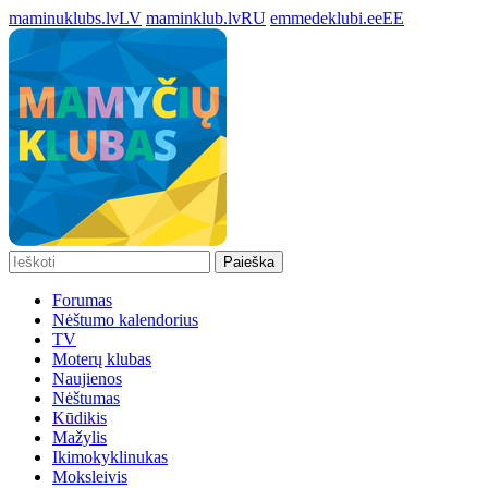
maminuklubs.lv
LV
maminklub.lv
RU
emmedeklubi.ee
EE
Paieška
Forumas
Nėštumo kalendorius
TV
Moterų klubas
Naujienos
Nėštumas
Kūdikis
Mažylis
Ikimokyklinukas
Moksleivis