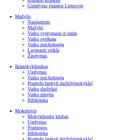
Kūdikio kraitelis
Gimdymo įstaigos Lietuvoje
Mažylis
Naujagimis
Mažylis
Vaiko vystymasis ir raida
Vaiko sveikata
Vaiko psichologija
Lavinanti veikla
Žindymas
Ikimokyklinukas
Ugdymas
Vaiko psichologija
Pradedu lankyti darželį/mokyklą!
Vaikų darželiai
Vaiko mityba
Biblioteka
Moksleivis
Mokyklinukų klubas
Ugdymas
Pramogos
Biblioteka
Pradedu lankyti darželį/mokyklą!