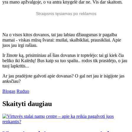
yra mano apžvalgoje, o va antra knygelė dar ne. Vis dar skaitom.
Straipsnis tęsiamas po reklamos
Na o visos kitos dovanos, tai jau labiau džiaugsmas ir pagalba
mamai - viskas mūsų švarai: muilai, skalbikliai, prausikliai. Apie
juos jau irgi rašiau.
Ir žinote ką, prisiminiau aš šias dovanas ir toptelėjo: tai gi kiek čia
beliko iki Kalėdų! Bus kaip su tuo spaliu.. rodos tik prasidėjo, o jau
tuoj lapkritis...
Ar jau pradėjote galvoti apie dovanas? O gal net jau ir isigijote jas
anksčiau?
Blogas
Ruduo
Skaityti daugiau