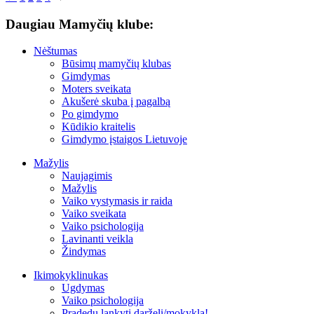
Daugiau Mamyčių klube:
Nėštumas
Būsimų mamyčių klubas
Gimdymas
Moters sveikata
Akušerė skuba į pagalbą
Po gimdymo
Kūdikio kraitelis
Gimdymo įstaigos Lietuvoje
Mažylis
Naujagimis
Mažylis
Vaiko vystymasis ir raida
Vaiko sveikata
Vaiko psichologija
Lavinanti veikla
Žindymas
Ikimokyklinukas
Ugdymas
Vaiko psichologija
Pradedu lankyti darželį/mokyklą!