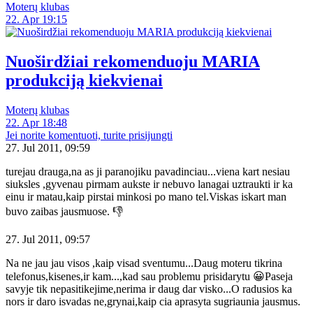
Moterų klubas
22. Apr 19:15
Nuoširdžiai rekomenduoju MARIA
produkciją kiekvienai
Moterų klubas
22. Apr 18:48
Jei norite komentuoti, turite prisijungti
27. Jul 2011, 09:59
turejau drauga,na as ji paranojiku pavadinciau...viena kart nesiau
siuksles ,gyvenau pirmam aukste ir nebuvo lanagai uztraukti ir ka
einu ir matau,kaip pirstai minkosi po mano tel.Viskas iskart man
buvo zaibas jausmuose. 👎
27. Jul 2011, 09:57
Na ne jau jau visos ,kaip visad sventumu...Daug moteru tikrina
telefonus,kisenes,ir kam...,kad sau problemu prisidarytu 😀Paseja
savyje tik nepasitikejime,nerima ir daug dar visko...O radusios ka
nors ir daro isvadas ne,grynai,kaip cia aprasyta sugriaunia jausmus.