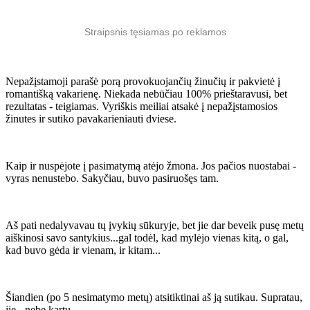
Straipsnis tęsiamas po reklamos
Nepažįstamoji parašė porą provokuojančių žinučių ir pakvietė į
romantišką vakarienę. Niekada nebūčiau 100% prieštaravusi, bet
rezultatas - teigiamas. Vyriškis meiliai atsakė į nepažįstamosios
žinutes ir sutiko pavakarieniauti dviese.
Kaip ir nuspėjote į pasimatymą atėjo žmona. Jos pačios nuostabai -
vyras nenustebo. Sakyčiau, buvo pasiruošęs tam.
Aš pati nedalyvavau tų įvykių sūkuryje, bet jie dar beveik pusę metų
aiškinosi savo santykius...gal todėl, kad mylėjo vienas kitą, o gal,
kad buvo gėda ir vienam, ir kitam...
Šiandien (po 5 nesimatymo metų) atsitiktinai aš ją sutikau. Supratau,
jie - nebe kartu.