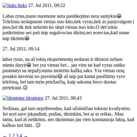
liuks
27. Jul 2011, 09:22
Labas rytas,mano nuomone nera pasitikejimo nera santykiu😀
Telefonu neslapstom vienas nuo kito,tiek vyras,tiek as pasizvalgom i
juos,bet tik tiek neturim ko slept vienas nuo kito.O del tokiu
patikrinimu nei pati taip sugalvociau tikrint,nei noreciau,kad mane
taip tikrintu😀
27. Jul 2011, 09:14
labas rytas, na aš tokių eksperimentų nedarau ir tikiuosi nešaus
mintis daryti😀 bet yra vienas bet... jau vien tai kad vyras sutiko
pasimatyt su nepažystama moterim kažką sako. Yra vienas rusų
posakis davėriai no pravėriai😃 aš taip pat kartai pasižiūriu vyro
telefoną, bet tam turiu priežasčių, kaip sakoma buvo duotas
pretekstas 😉
blogietee
27. Jul 2011, 08:43
Nežinau, gal tam nepribrendau, kad užsiimčiau tokiom kvailystėm.
Jei nori save įskaudinti, prašau, tikrinkim, bet ar to reikia.. Man
ramu, kad aš netikrinu, nes tikrinimas jau vien konstatuoja faktą, kad
kažkas turi būti.. 😉
←
1
2
3
4
→