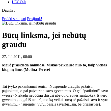
LEGO®
Daugiau
Pridėti straipsnį
Prisijunk!
Būtų linksma, jei nebūtų
graudu
27. Jul 2011, 08:00
Meilė prasideda namuose. Viskas priklauso nuo to, kaip vienas
kitą mylime. (Motina Teresė)
Tai įvyko pakankamai seniai...Nusprendė draugės pažaisti,
pajuokauti, o gal paįvairinti savo gyvenimus. O gal "patikrinti" savo
vyrus? (Niekada nebūčiau drįsusi abejoti draugės santuoka). Iš gero
gyvenimo, o gal iš neturėjimo ką veikti sumąstė pažaisti savo ir vyro
gyvenimu - "surengė" vyrui pasalą (svarbiausia, be priežasties).