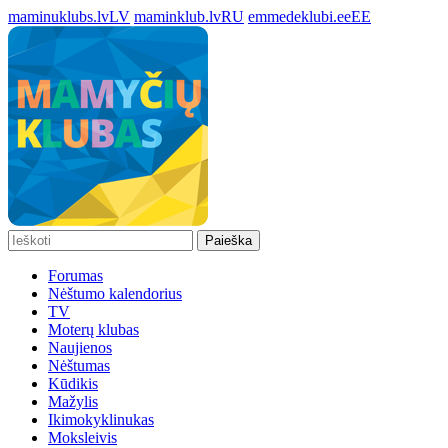
maminuklubs.lv
LV
maminklub.lv
RU
emmedeklubi.ee
EE
Paieška
Forumas
Nėštumo kalendorius
TV
Moterų klubas
Naujienos
Nėštumas
Kūdikis
Mažylis
Ikimokyklinukas
Moksleivis