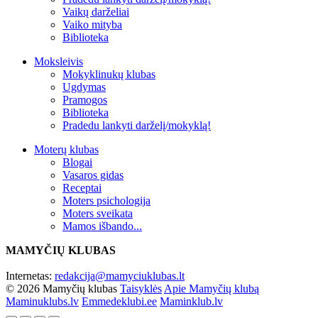
Vaikų darželiai
Vaiko mityba
Biblioteka
Moksleivis
Mokyklinukų klubas
Ugdymas
Pramogos
Biblioteka
Pradedu lankyti darželį/mokyklą!
Moterų klubas
Blogai
Vasaros gidas
Receptai
Moters psichologija
Moters sveikata
Mamos išbando...
MAMYČIŲ KLUBAS
Internetas:
redakcija@mamyciuklubas.lt
© 2026 Mamyčių klubas
Taisyklės
Apie Mamyčių klubą
Maminuklubs.lv
Emmedeklubi.ee
Maminklub.lv