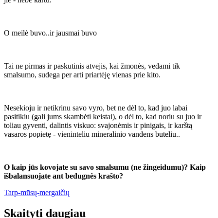
O meilė buvo..ir jausmai buvo
Tai ne pirmas ir paskutinis atvejis, kai žmonės, vedami tik
smalsumo, sudega per arti priartėję vienas prie kito.
Nesekioju ir netikrinu savo vyro, bet ne dėl to, kad juo labai
pasitikiu (gali jums skambėti keistai), o dėl to, kad noriu su juo ir
toliau gyventi, dalintis viskuo: svajonėmis ir pinigais, ir karštą
vasaros popietę - vieninteliu mineralinio vandens buteliu..
O kaip jūs kovojate su savo smalsumu (ne žingeidumu)? Kaip
išbalansuojate ant bedugnės krašto?
Tarp-mūsų-mergaičių
Skaityti daugiau