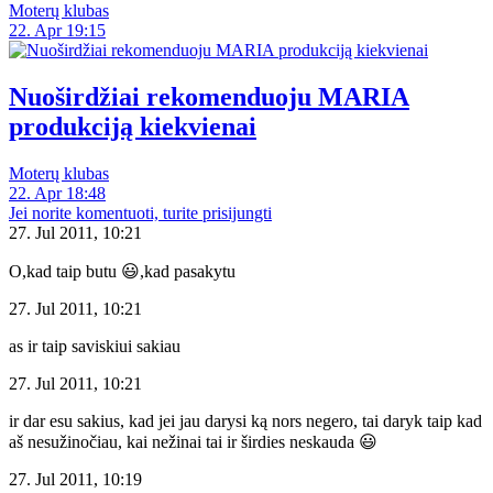
Moterų klubas
22. Apr 19:15
Nuoširdžiai rekomenduoju MARIA
produkciją kiekvienai
Moterų klubas
22. Apr 18:48
Jei norite komentuoti, turite prisijungti
27. Jul 2011, 10:21
O,kad taip butu 😃,kad pasakytu
27. Jul 2011, 10:21
as ir taip saviskiui sakiau
27. Jul 2011, 10:21
ir dar esu sakius, kad jei jau darysi ką nors negero, tai daryk taip kad
aš nesužinočiau, kai nežinai tai ir širdies neskauda 😃
27. Jul 2011, 10:19