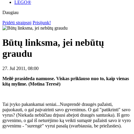
LEGO®
Daugiau
Pridėti straipsnį
Prisijunk!
Būtų linksma, jei nebūtų
graudu
27. Jul 2011, 08:00
Meilė prasideda namuose. Viskas priklauso nuo to, kaip vienas
kitą mylime. (Motina Teresė)
Tai įvyko pakankamai seniai...Nusprendė draugės pažaisti,
pajuokauti, o gal paįvairinti savo gyvenimus. O gal "patikrinti" savo
vyrus? (Niekada nebūčiau drįsusi abejoti draugės santuoka). Iš gero
gyvenimo, o gal iš neturėjimo ką veikti sumąstė pažaisti savo ir vyro
gyvenimu - "surengė" vyrui pasalą (svarbiausia, be priežasties).