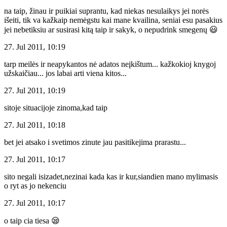
na taip, žinau ir puikiai suprantu, kad niekas nesulaikys jei norės
išeiti, tik va kažkaip nemėgstu kai mane kvailina, seniai esu pasakius
jei nebetiksiu ar susirasi kitą taip ir sakyk, o nepudrink smegenų 😃
27. Jul 2011, 10:19
tarp meilės ir neapykantos nė adatos neįkištum... kažkokioj knygoj
užskaičiau... jos labai arti viena kitos...
27. Jul 2011, 10:19
sitoje situacijoje zinoma,kad taip
27. Jul 2011, 10:18
bet jei atsako i svetimos zinute jau pasitikejima prarastu...
27. Jul 2011, 10:17
sito negali isizadet,nezinai kada kas ir kur,siandien mano mylimasis
o ryt as jo nekenciu
27. Jul 2011, 10:17
o taip cia tiesa 😪