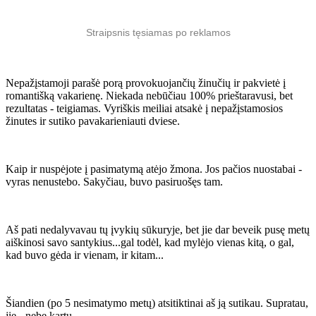
Straipsnis tęsiamas po reklamos
Nepažįstamoji parašė porą provokuojančių žinučių ir pakvietė į
romantišką vakarienę. Niekada nebūčiau 100% prieštaravusi, bet
rezultatas - teigiamas. Vyriškis meiliai atsakė į nepažįstamosios
žinutes ir sutiko pavakarieniauti dviese.
Kaip ir nuspėjote į pasimatymą atėjo žmona. Jos pačios nuostabai -
vyras nenustebo. Sakyčiau, buvo pasiruošęs tam.
Aš pati nedalyvavau tų įvykių sūkuryje, bet jie dar beveik pusę metų
aiškinosi savo santykius...gal todėl, kad mylėjo vienas kitą, o gal,
kad buvo gėda ir vienam, ir kitam...
Šiandien (po 5 nesimatymo metų) atsitiktinai aš ją sutikau. Supratau,
jie - nebe kartu.