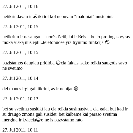
27. Jul 2011, 10:16
netikrindavau ir aš iki tol kol nebuvau "maloniai" nustebinta
27. Jul 2011, 10:15
netikrinu ir nesaugau... norės išeiti, tai ir išeis... be to protingas vyras
moka viską nuslėpti...telefonuose yra trynimo funkcija 😉
27. Jul 2011, 10:15
pazistamos daugiau pridirba 😃cia faktas..sako reikia saugotis savo
ne svetimo
27. Jul 2011, 10:14
del manes irgi gali tikrint, as ir nebijau😃
27. Jul 2011, 10:13
bet su svetima susitikt jau cia reikia susimastyt... cia galai but kad ir
su draugo zmona gali susidet. bet kalbame kai paraso svetima
mergina ir kviecia😀o ne is pazystamo rato
27. Jul 2011, 10:11