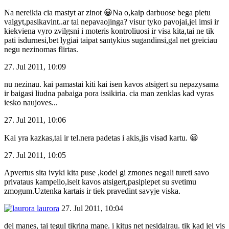
Na nereikia cia mastyt ar zinot 😀Na o,kaip darbuose bega pietu
valgyt,pasikavint..ar tai nepavaojinga? visur tyko pavojai,jei imsi ir
kiekviena vyro zvilgsni i moteris kontroliuosi ir visa kita,tai ne tik
pati isdurnesi,bet lygiai taipat santykius sugandinsi,gal net greiciau
negu nezinomas flirtas.
27. Jul 2011, 10:09
nu nezinau. kai pamastai kiti kai isen kavos atsigert su nepazysama
ir baigasi liudna pabaiga pora issikiria. cia man zenklas kad vyras
iesko naujoves...
27. Jul 2011, 10:06
Kai yra kazkas,tai ir tel.nera padetas i akis,jis visad kartu. 😀
27. Jul 2011, 10:05
Apvertus sita ivyki kita puse ,kodel gi zmones negali tureti savo
privataus kampelio,iseit kavos atsigert,pasiplepet su svetimu
zmogum.Uztenka kartais ir tiek pravedint savyje viska.
laurora
27. Jul 2011, 10:04
del manes, tai tegul tikrina mane. i kitus net nesidairau. tik kad jei vis