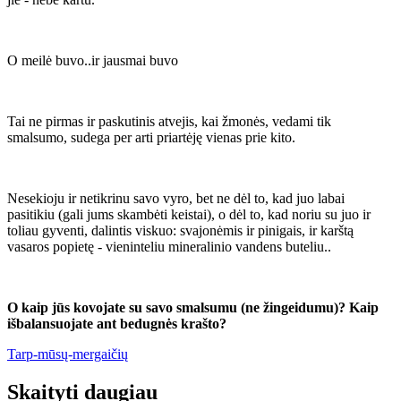
O meilė buvo..ir jausmai buvo
Tai ne pirmas ir paskutinis atvejis, kai žmonės, vedami tik
smalsumo, sudega per arti priartėję vienas prie kito.
Nesekioju ir netikrinu savo vyro, bet ne dėl to, kad juo labai
pasitikiu (gali jums skambėti keistai), o dėl to, kad noriu su juo ir
toliau gyventi, dalintis viskuo: svajonėmis ir pinigais, ir karštą
vasaros popietę - vieninteliu mineralinio vandens buteliu..
O kaip jūs kovojate su savo smalsumu (ne žingeidumu)? Kaip
išbalansuojate ant bedugnės krašto?
Tarp-mūsų-mergaičių
Skaityti daugiau