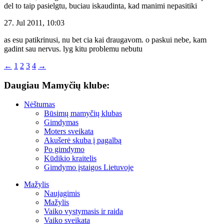
del to taip pasielgtu, buciau iskaudinta, kad manimi nepasitiki
27. Jul 2011, 10:03
as esu patikrinusi, nu bet cia kai draugavom. o paskui nebe, kam
gadint sau nervus. lyg kitu problemu nebutu
←
1
2
3
4
→
Daugiau Mamyčių klube:
Nėštumas
Būsimų mamyčių klubas
Gimdymas
Moters sveikata
Akušerė skuba į pagalbą
Po gimdymo
Kūdikio kraitelis
Gimdymo įstaigos Lietuvoje
Mažylis
Naujagimis
Mažylis
Vaiko vystymasis ir raida
Vaiko sveikata