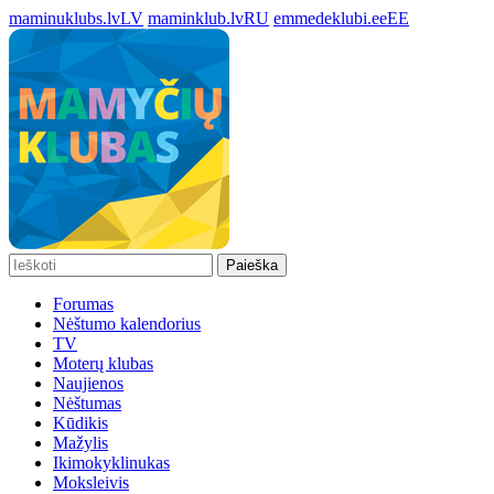
maminuklubs.lv
LV
maminklub.lv
RU
emmedeklubi.ee
EE
Paieška
Forumas
Nėštumo kalendorius
TV
Moterų klubas
Naujienos
Nėštumas
Kūdikis
Mažylis
Ikimokyklinukas
Moksleivis