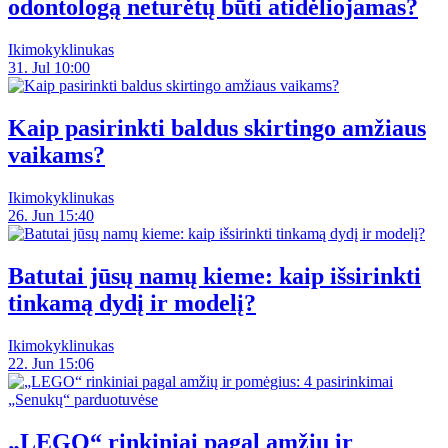
odontologą neturėtų būti atidėliojamas?
Ikimokyklinukas
31. Jul 10:00
Kaip pasirinkti baldus skirtingo amžiaus
vaikams?
Ikimokyklinukas
26. Jun 15:40
Batutai jūsų namų kieme: kaip išsirinkti
tinkamą dydį ir modelį?
Ikimokyklinukas
22. Jun 15:06
„LEGO“ rinkiniai pagal amžių ir