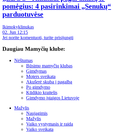
pomėgius: 4 pasirinkimai „Senukų“
parduotuvėse
Ikimokyklinukas
02. Jun 12:15
Jei norite komentuoti, turite prisijungti
Daugiau Mamyčių klube:
Nėštumas
Būsimų mamyčių klubas
Gimdymas
Moters sveikata
Akušerė skuba į pagalbą
Po gimdymo
Kūdikio kraitelis
Gimdymo įstaigos Lietuvoje
Mažylis
Naujagimis
Mažylis
Vaiko vystymasis ir raida
Vaiko sveikata