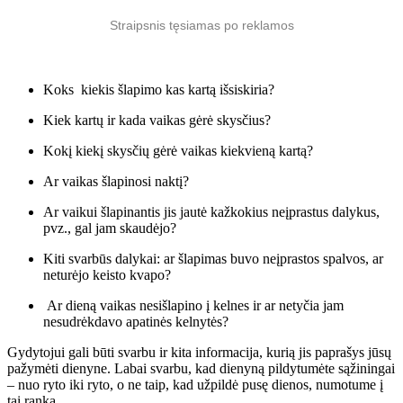
Straipsnis tęsiamas po reklamos
Koks kiekis šlapimo kas kartą išsiskiria?
Kiek kartų ir kada vaikas gėrė skysčius?
Kokį kiekį skysčių gėrė vaikas kiekvieną kartą?
Ar vaikas šlapinosi naktį?
Ar vaikui šlapinantis jis jautė kažkokius neįprastus dalykus,
pvz., gal jam skaudėjo?
Kiti svarbūs dalykai: ar šlapimas buvo neįprastos spalvos, ar
neturėjo keisto kvapo?
Ar dieną vaikas nesišlapino į kelnes ir ar netyčia jam
nesudrėkdavo apatinės kelnytės?
Gydytojui gali būti svarbu ir kita informacija, kurią jis paprašys jūsų
pažymėti dienyne. Labai svarbu, kad dienyną pildytumėte sąžiningai
– nuo ryto iki ryto, o ne taip, kad užpildė pusę dienos, numotume į
tai ranka.