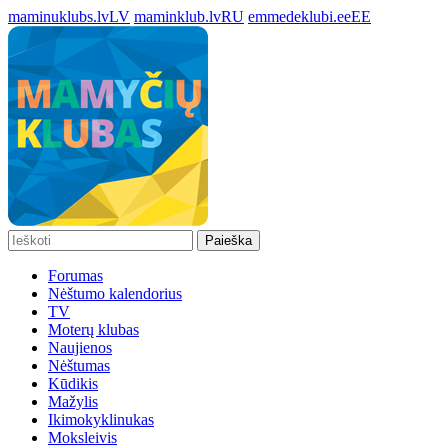
maminuklubs.lv
LV
maminklub.lv
RU
emmedeklubi.ee
EE
Paieška
Forumas
Nėštumo kalendorius
TV
Moterų klubas
Naujienos
Nėštumas
Kūdikis
Mažylis
Ikimokyklinukas
Moksleivis