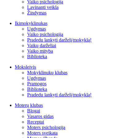
Vaiko psichologija
Lavinanti veikla
Žindymas
Ikimokyklinukas
Ugdymas
Vaiko psichologija
Pradedu lankyti darželį/mokyklą!
Vaikų darželiai
Vaiko mityba
Biblioteka
Moksleivis
Mokyklinukų klubas
Ugdymas
Pramogos
Biblioteka
Pradedu lankyti darželį/mokyklą!
Moterų klubas
Blogai
Vasaros gidas
Receptai
Moters psichologija
Moters sveikata