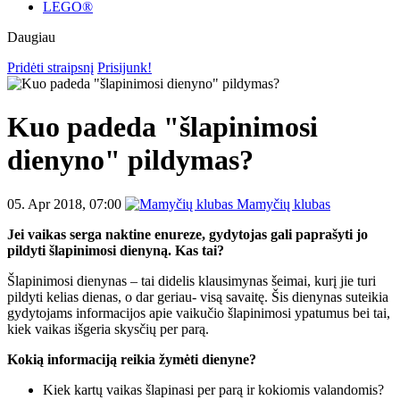
LEGO®
Daugiau
Pridėti straipsnį
Prisijunk!
Kuo padeda "šlapinimosi
dienyno" pildymas?
05. Apr 2018, 07:00
Mamyčių klubas
Jei vaikas serga naktine enureze, gydytojas gali paprašyti jo
pildyti šlapinimosi dienyną. Kas tai?
Šlapinimosi dienynas – tai didelis klausimynas šeimai, kurį jie turi
pildyti kelias dienas, o dar geriau- visą savaitę. Šis dienynas suteikia
gydytojams informacijos apie vaikučio šlapinimosi ypatumus bei tai,
kiek vaikas išgeria skysčių per parą.
Kokią informaciją reikia žymėti dienyne?
Kiek kartų vaikas šlapinasi per parą ir kokiomis valandomis?