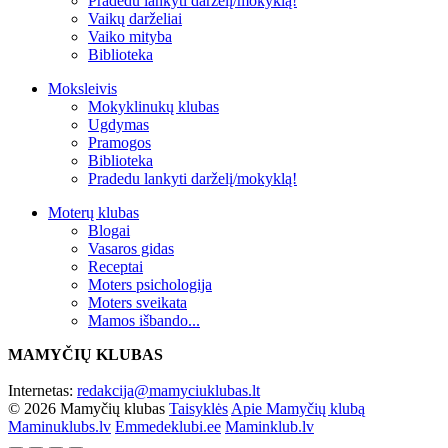
Pradedu lankyti darželį/mokyklą!
Vaikų darželiai
Vaiko mityba
Biblioteka
Moksleivis
Mokyklinukų klubas
Ugdymas
Pramogos
Biblioteka
Pradedu lankyti darželį/mokyklą!
Moterų klubas
Blogai
Vasaros gidas
Receptai
Moters psichologija
Moters sveikata
Mamos išbando...
MAMYČIŲ KLUBAS
Internetas:
redakcija@mamyciuklubas.lt
© 2026 Mamyčių klubas
Taisyklės
Apie Mamyčių klubą
Maminuklubs.lv
Emmedeklubi.ee
Maminklub.lv