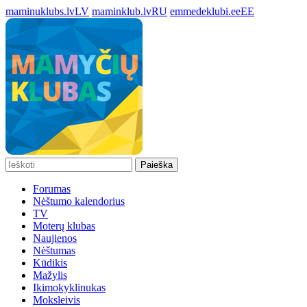
maminuklubs.lv
LV
maminklub.lv
RU
emmedeklubi.ee
EE
Paieška
Forumas
Nėštumo kalendorius
TV
Moterų klubas
Naujienos
Nėštumas
Kūdikis
Mažylis
Ikimokyklinukas
Moksleivis