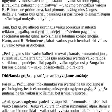
ugdymosi veiklose savo tempu, skatinant vaiko susidomėjimą,
įsitraukimą, palaikant jo iniciatyvą“, – ugdymo pavyzdžius vardija
R. Beinorienė pridurdama, kad pirmuosius žingsnius žengus
darželyje, vaikas bus geriau pasirengęs ir pasiruošęs tolesniam etapui
– sėkmingai mokytis mokykloje.
Tam, kad galėtų atliepti skirtingus vaikų poreikius ir suteikti
reikiamą pagalbą, mokytojai, padėjėjai ir švietimo pagalbos
specialistai nuolat gilina savo žinias ir tobulina kompetencijas.
Kartu, anot R. Beinorienės, labai svarbus yra ir bendradarbiavimas
su vaiko tėvais ar globėjais.
„Pedagogams itin svarbu kalbėti su tėvais, kartais ir nuraminti juos,
suteikti saugumą ir raginti juos kuo anksčiau įvertinti vaiko raidos
sutrikimus – pradėjus teikti pagalbą, vaiko ugdymosi pažanga bus
kur kas didesnė “, – sako lopšelio-darželio direktorė.
Didžiausia grąža – pradėjus ankstyvajame amžiuje
Pasak L. Pečiulienės, mokslininkai yra įvertinę ne tik socialinę ir
psichologinę, bet ir ekonominę ankstyvojo ugdymo grąžą. Ši grąža
juntama ne tik vaikui ir jo šeimai, bet ir visai valstybei.
„Ankstyvasis ugdymas padeda visapusiškai formuotis ir atsiskleisti
vaiko asmenybei. Jeigu vaiku yra tinkamai rūpinamasi, atpažįstami ir
atliepiami jo poreikiai – vaiko raida vyksta optimaliai. Ikimokyklinis