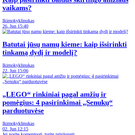
vaikams?
Ikimokyklinukas
26. Jun 15:40
Batutai jūsų namų kieme: kaip išsirinkti
tinkamą dydį ir modelį?
Ikimokyklinukas
22. Jun 15:06
„LEGO“ rinkiniai pagal amžių ir
pomėgius: 4 pasirinkimai „Senukų“
parduotuvėse
Ikimokyklinukas
02. Jun 12:15
Jei norite komentuoti, turite prisijungti