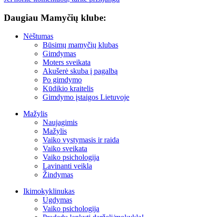
Daugiau Mamyčių klube:
Nėštumas
Būsimų mamyčių klubas
Gimdymas
Moters sveikata
Akušerė skuba į pagalbą
Po gimdymo
Kūdikio kraitelis
Gimdymo įstaigos Lietuvoje
Mažylis
Naujagimis
Mažylis
Vaiko vystymasis ir raida
Vaiko sveikata
Vaiko psichologija
Lavinanti veikla
Žindymas
Ikimokyklinukas
Ugdymas
Vaiko psichologija