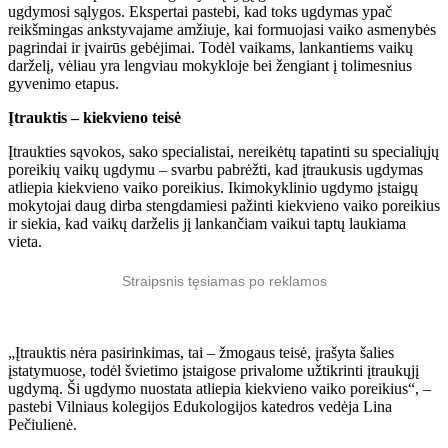
ugdymosi sąlygos. Ekspertai pastebi, kad toks ugdymas ypač
reikšmingas ankstyvajame amžiuje, kai formuojasi vaiko asmenybės
pagrindai ir įvairūs gebėjimai. Todėl vaikams, lankantiems vaikų
darželį, vėliau yra lengviau mokykloje bei žengiant į tolimesnius
gyvenimo etapus.
Įtrauktis – kiekvieno teisė
Įtraukties sąvokos, sako specialistai, nereikėtų tapatinti su specialiųjų
poreikių vaikų ugdymu – svarbu pabrėžti, kad įtraukusis ugdymas
atliepia kiekvieno vaiko poreikius. Ikimokyklinio ugdymo įstaigų
mokytojai daug dirba stengdamiesi pažinti kiekvieno vaiko poreikius
ir siekia, kad vaikų darželis jį lankančiam vaikui taptų laukiama
vieta.
Straipsnis tęsiamas po reklamos
„Įtrauktis nėra pasirinkimas, tai – žmogaus teisė, įrašyta šalies
įstatymuose, todėl švietimo įstaigose privalome užtikrinti įtraukųjį
ugdymą. Ši ugdymo nuostata atliepia kiekvieno vaiko poreikius“, –
pastebi Vilniaus kolegijos Edukologijos katedros vedėja Lina
Pečiulienė.