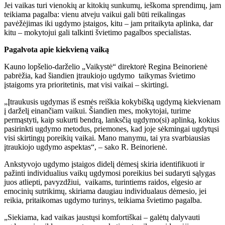
Jei vaikas turi vienokių ar kitokių sunkumų, ieškoma sprendimų, jam
teikiama pagalba: vienu atveju vaikui gali būti reikalingas
pavėžėjimas iki ugdymo įstaigos, kitu – jam pritaikyta aplinka, dar
kitu – mokytojui gali talkinti švietimo pagalbos specialistas.
Pagalvota apie kiekvieną vaiką
Kauno lopšelio-darželio „Vaikystė“ direktorė Regina Beinorienė
pabrėžia, kad šiandien įtraukiojo ugdymo taikymas švietimo
įstaigoms yra prioritetinis, mat visi vaikai – skirtingi.
„Įtraukusis ugdymas iš esmės reiškia kokybišką ugdymą kiekvienam
į darželį einančiam vaikui. Šiandien mes, mokytojai, turime
permąstyti, kaip sukurti bendrą, lanksčią ugdymo(si) aplinką, kokius
pasirinkti ugdymo metodus, priemones, kad joje sėkmingai ugdytųsi
visi skirtingų poreikių vaikai. Mano manymu, tai yra svarbiausias
įtraukiojo ugdymo aspektas“, – sako R. Beinorienė.
Ankstyvojo ugdymo įstaigos didelį dėmesį skiria identifikuoti ir
pažinti individualius vaikų ugdymosi poreikius bei sudaryti sąlygas
juos atliepti, pavyzdžiui, vaikams, turintiems raidos, elgesio ar
emocinių sutrikimų, skiriama daugiau individualaus dėmesio, jei
reikia, pritaikomas ugdymo turinys, teikiama švietimo pagalba.
„Siekiama, kad vaikas jaustųsi komfortiškai – galėtų dalyvauti