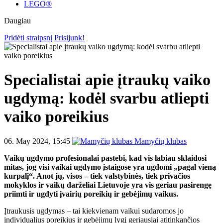
LEGO®
Daugiau
Pridėti straipsnį
Prisijunk!
Specialistai apie įtraukų vaiko
ugdymą: kodėl svarbu atliepti
vaiko poreikius
06. May 2024, 15:45
Mamyčių klubas
Vaikų ugdymo profesionalai pastebi, kad vis labiau sklaidosi
mitas, jog visi vaikai ugdymo įstaigose yra ugdomi „pagal vieną
kurpalį“. Anot jų, visos – tiek valstybinės, tiek privačios
mokyklos ir vaikų darželiai Lietuvoje yra vis geriau pasirengę
priimti ir ugdyti įvairių poreikių ir gebėjimų vaikus.
Įtraukusis ugdymas – tai kiekvienam vaikui sudaromos jo
individualius poreikius ir gebėjimų lygį geriausiai atitinkančios