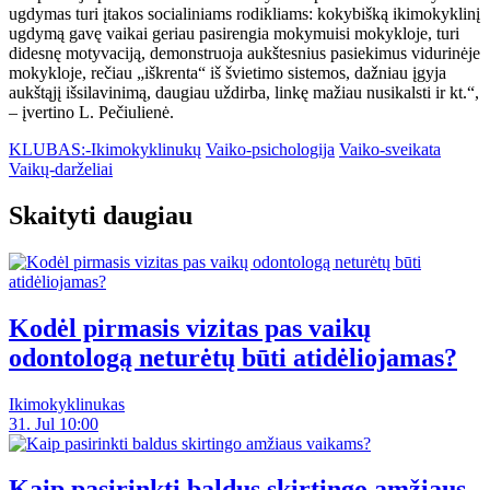
ugdymas turi įtakos socialiniams rodikliams: kokybišką ikimokyklinį
ugdymą gavę vaikai geriau pasirengia mokymuisi mokykloje, turi
didesnę motyvaciją, demonstruoja aukštesnius pasiekimus vidurinėje
mokykloje, rečiau „iškrenta“ iš švietimo sistemos, dažniau įgyja
aukštąjį išsilavinimą, daugiau uždirba, linkę mažiau nusikalsti ir kt.“,
– įvertino L. Pečiulienė.
KLUBAS:-Ikimokyklinukų
Vaiko-psichologija
Vaiko-sveikata
Vaikų-darželiai
Skaityti daugiau
Kodėl pirmasis vizitas pas vaikų
odontologą neturėtų būti atidėliojamas?
Ikimokyklinukas
31. Jul 10:00
Kaip pasirinkti baldus skirtingo amžiaus