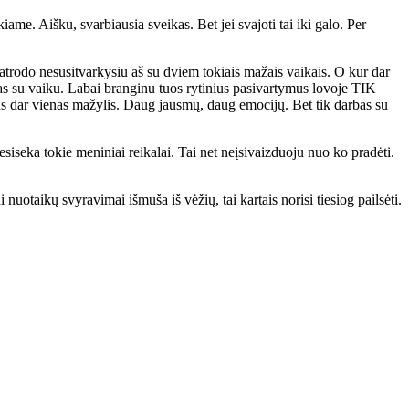
ame. Aišku, svarbiausia sveikas. Bet jei svajoti tai iki galo. Per
atrodo nesusitvarkysiu aš su dviem tokiais mažais vaikais. O kur dar
mas su vaiku. Labai branginu tuos rytinius pasivartymus lovoje TIK
s dar vienas mažylis. Daug jausmų, daug emocijų. Bet tik darbas su
esiseka tokie meniniai reikalai. Tai net neįsivaizduoju nuo ko pradėti.
 nuotaikų svyravimai išmuša iš vėžių, tai kartais norisi tiesiog pailsėti.