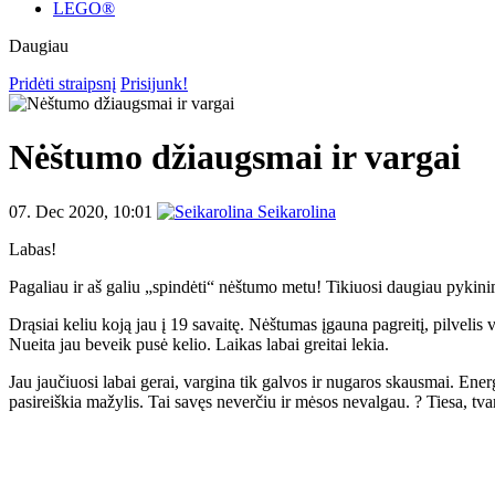
LEGO®
Daugiau
Pridėti straipsnį
Prisijunk!
Nėštumo džiaugsmai ir vargai
07. Dec 2020, 10:01
Seikarolina
Labas!
Pagaliau ir aš galiu „spindėti“ nėštumo metu! Tikiuosi daugiau pykinim
Drąsiai keliu koją jau į 19 savaitę. Nėštumas įgauna pagreitį, pilvelis
Nueita jau beveik pusė kelio. Laikas labai greitai lekia.
Jau jaučiuosi labai gerai, vargina tik galvos ir nugaros skausmai. Ener
pasireiškia mažylis. Tai savęs neverčiu ir mėsos nevalgau. ? Tiesa, tv