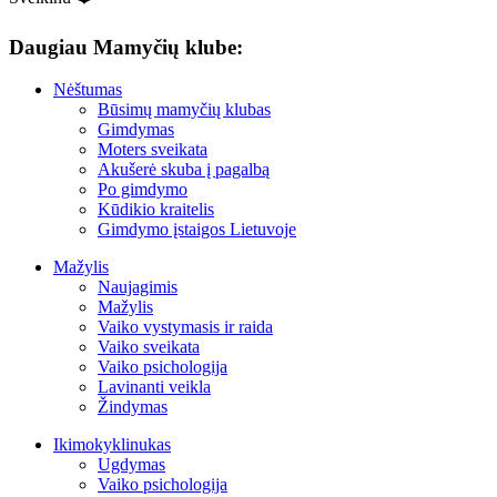
Daugiau Mamyčių klube:
Nėštumas
Būsimų mamyčių klubas
Gimdymas
Moters sveikata
Akušerė skuba į pagalbą
Po gimdymo
Kūdikio kraitelis
Gimdymo įstaigos Lietuvoje
Mažylis
Naujagimis
Mažylis
Vaiko vystymasis ir raida
Vaiko sveikata
Vaiko psichologija
Lavinanti veikla
Žindymas
Ikimokyklinukas
Ugdymas
Vaiko psichologija