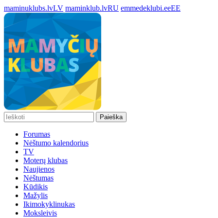
maminuklubs.lv
LV
maminklub.lv
RU
emmedeklubi.ee
EE
Paieška
Forumas
Nėštumo kalendorius
TV
Moterų klubas
Naujienos
Nėštumas
Kūdikis
Mažylis
Ikimokyklinukas
Moksleivis