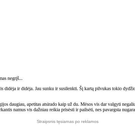
as negrįš...
 vis didėja ir didėja. Jau sunku ir susilenkti. Šį kartą pilvukas tokio dy
gijos daugiau, apetitas atsirado kaip už du. Mėsos vis dar valgyti negal
arkantis namus vis dažniau reikia prisėsti ir pailsėti, nes pavargsta nug
Straipsnis tęsiamas po reklamos