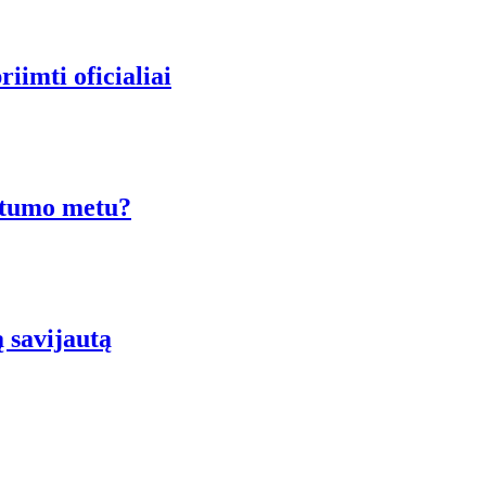
imti oficialiai
ėštumo metu?
ą savijautą