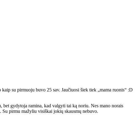
džio kaip su pirmuoju buvo 25 sav. Jaučiuosi šiek tiek „mama ruonis“ :D
iu, bet gydytoja ramina, kad valgyti tai ką noriu. Nes mano norais
ara. Su pirmu mažyliu visiškai jokių skausmų nebuvo.