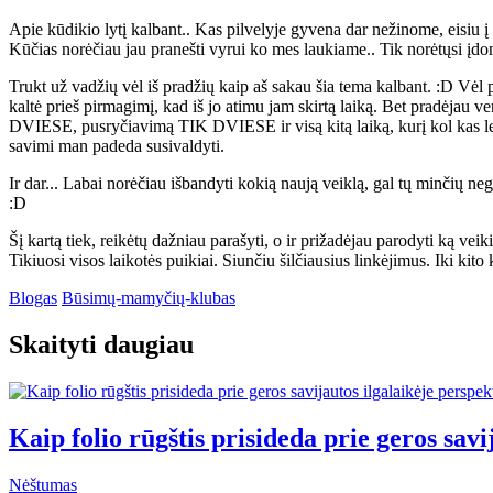
Apie kūdikio lytį kalbant.. Kas pilvelyje gyvena dar nežinome, eisiu į 
Kūčias norėčiau jau pranešti vyrui ko mes laukiame.. Tik norėtųsi įdom
Trukt už vadžių vėl iš pradžių kaip aš sakau šia tema kalbant. :D Vėl
kaltė prieš pirmagimį, kad iš jo atimu jam skirtą laiką. Bet pradėjau 
DVIESE, pusryčiavimą TIK DVIESE ir visą kitą laiką, kurį kol kas le
savimi man padeda susivaldyti.
Ir dar... Labai norėčiau išbandyti kokią naują veiklą, gal tų minčių ne
:D
Šį kartą tiek, reikėtų dažniau parašyti, o ir prižadėjau parodyti ką veik
Tikiuosi visos laikotės puikiai. Siunčiu šilčiausius linkėjimus. Iki kito 
Blogas
Būsimų-mamyčių-klubas
Skaityti daugiau
Kaip folio rūgštis prisideda prie geros sav
Nėštumas