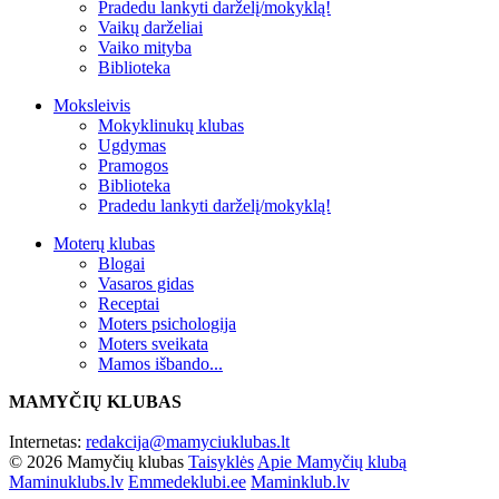
Pradedu lankyti darželį/mokyklą!
Vaikų darželiai
Vaiko mityba
Biblioteka
Moksleivis
Mokyklinukų klubas
Ugdymas
Pramogos
Biblioteka
Pradedu lankyti darželį/mokyklą!
Moterų klubas
Blogai
Vasaros gidas
Receptai
Moters psichologija
Moters sveikata
Mamos išbando...
MAMYČIŲ KLUBAS
Internetas:
redakcija@mamyciuklubas.lt
© 2026 Mamyčių klubas
Taisyklės
Apie Mamyčių klubą
Maminuklubs.lv
Emmedeklubi.ee
Maminklub.lv