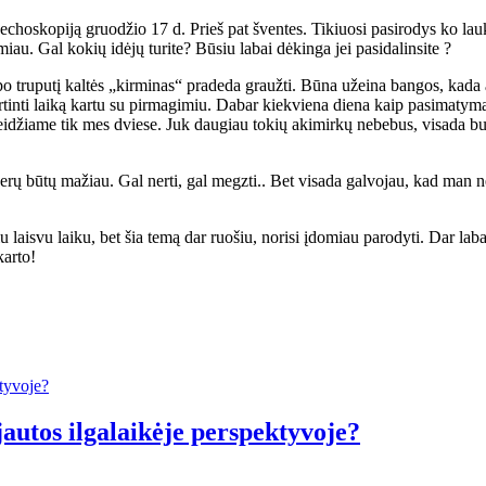
echoskopiją gruodžio 17 d. Prieš pat šventes. Tikiuosi pasirodys ko lauki
iau. Gal kokių idėjų turite? Būsiu labai dėkinga jei pasidalinsite ?
 po truputį kaltės „kirminas“ pradeda graužti. Būna užeina bangos, kada 
vertinti laiką kartu su pirmagimiu. Dabar kiekviena diena kaip pasimaty
idžiame tik mes dviese. Juk daugiau tokių akimirkų nebebus, visada bu
gerų būtų mažiau. Gal nerti, gal megzti.. Bet visada galvojau, kad man n
iu laisvu laiku, bet šia temą dar ruošiu, norisi įdomiau parodyti. Dar labai
karto!
ijautos ilgalaikėje perspektyvoje?