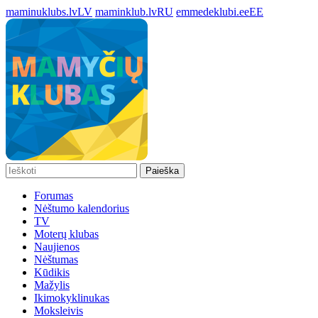
maminuklubs.lv
LV
maminklub.lv
RU
emmedeklubi.ee
EE
Paieška
Forumas
Nėštumo kalendorius
TV
Moterų klubas
Naujienos
Nėštumas
Kūdikis
Mažylis
Ikimokyklinukas
Moksleivis