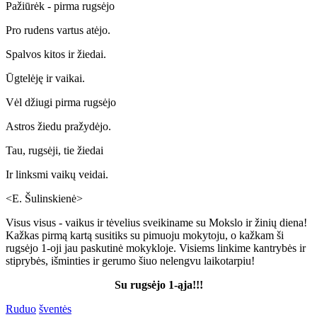
Pažiūrėk - pirma rugsėjo
Pro rudens vartus atėjo.
Spalvos kitos ir žiedai.
Ūgtelėję ir vaikai.
Vėl džiugi pirma rugsėjo
Astros žiedu pražydėjo.
Tau, rugsėji, tie žiedai
Ir linksmi vaikų veidai.
<E. Šulinskienė>
Visus visus - vaikus ir tėvelius sveikiname su Mokslo ir žinių diena!
Kažkas pirmą kartą susitiks su pimuoju mokytoju, o kažkam ši
rugsėjo 1-oji jau paskutinė mokykloje. Visiems linkime kantrybės ir
stiprybės, išminties ir gerumo šiuo nelengvu laikotarpiu!
Su rugsėjo 1-ąja!!!
Ruduo
šventės