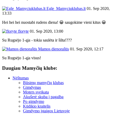
Egle_Mamyciuklubas.lt
01. Sep 2020,
13:33
Hei hei hei nuostabi rudens diena! 😀 saugokime vieni kitus 😀
floryte
01. Sep 2020, 13:00
Su Rugsėjo 1-ąja - tokia saulėta ir šilta!???
Mamos dienoraštis
01. Sep 2020, 12:17
Su Rugsėjo 1-ąja visus!
Daugiau Mamyčių klube:
Nėštumas
Būsimų mamyčių klubas
Gimdymas
Moters sveikata
Akušerė skuba į pagalbą
Po gimdymo
Kūdikio kraitelis
Gimdymo įstaigos Lietuvoje