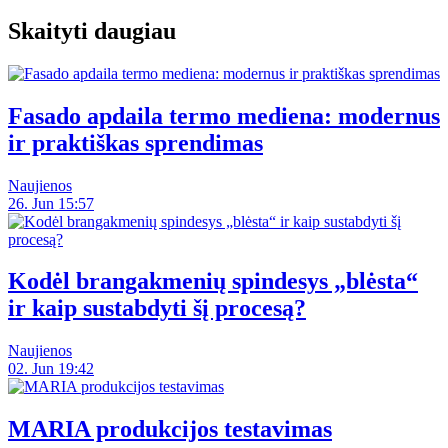
Skaityti daugiau
Fasado apdaila termo mediena: modernus
ir praktiškas sprendimas
Naujienos
26. Jun 15:57
Kodėl brangakmenių spindesys „blėsta“
ir kaip sustabdyti šį procesą?
Naujienos
02. Jun 19:42
MARIA produkcijos testavimas