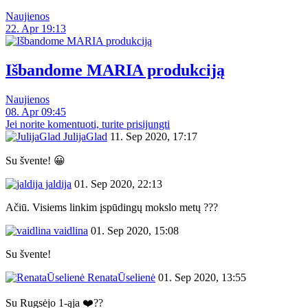
Naujienos
22. Apr 19:13
Išbandome MARIA produkciją
Naujienos
08. Apr 09:45
Jei norite komentuoti, turite prisijungti
JulijaGlad
11. Sep 2020, 17:17
Su švente! 😀
jaldija
01. Sep 2020, 22:13
Ačiū. Visiems linkim įspūdingų mokslo metų ???
vaidlina
01. Sep 2020, 15:08
Su švente!
RenataŪselienė
01. Sep 2020, 13:55
Su Rugsėjo 1-ąja ❤️??