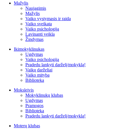
Mažylis
Naujagimis
Mažylis
Vaiko vystymasis ir raida
Vaiko sveikata
Vaiko psichologija
Lavinanti veikla
Žindymas
Ikimokyklinukas
Ugdymas
Vaiko psichologija
Pradedu lankyti darželį/mokyklą!
Vaikų darželiai
Vaiko mityba
Biblioteka
Moksleivis
Mokyklinukų klubas
Ugdymas
Pramogos
Biblioteka
Pradedu lankyti darželį/mokyklą!
Moterų klubas