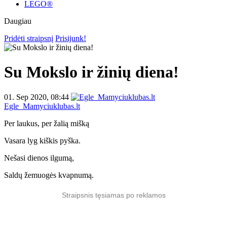
LEGO®
Daugiau
Pridėti straipsnį
Prisijunk!
Su Mokslo ir žinių diena!
01. Sep 2020, 08:44
Egle_Mamyciuklubas.lt
Per laukus, per žalią mišką
Vasara lyg kiškis pyška.
Nešasi dienos ilgumą,
Saldų žemuogės kvapnumą.
Straipsnis tęsiamas po reklamos