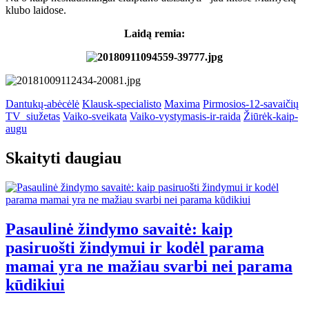
klubo laidose.
Laidą remia:
Dantukų-abėcėlė
Klausk-specialisto
Maxima
Pirmosios-12-savaičių
TV_siužetas
Vaiko-sveikata
Vaiko-vystymasis-ir-raida
Žiūrėk-kaip-
augu
Skaityti daugiau
Pasaulinė žindymo savaitė: kaip
pasiruošti žindymui ir kodėl parama
mamai yra ne mažiau svarbi nei parama
kūdikiui