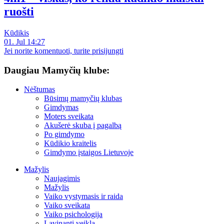
ruošti
Kūdikis
01. Jul 14:27
Jei norite komentuoti, turite prisijungti
Daugiau Mamyčių klube:
Nėštumas
Būsimų mamyčių klubas
Gimdymas
Moters sveikata
Akušerė skuba į pagalbą
Po gimdymo
Kūdikio kraitelis
Gimdymo įstaigos Lietuvoje
Mažylis
Naujagimis
Mažylis
Vaiko vystymasis ir raida
Vaiko sveikata
Vaiko psichologija
Lavinanti veikla