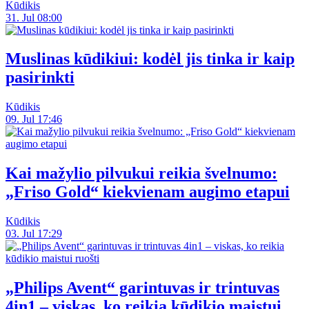
Kūdikis
31. Jul 08:00
Muslinas kūdikiui: kodėl jis tinka ir kaip
pasirinkti
Kūdikis
09. Jul 17:46
Kai mažylio pilvukui reikia švelnumo:
„Friso Gold“ kiekvienam augimo etapui
Kūdikis
03. Jul 17:29
„Philips Avent“ garintuvas ir trintuvas
4in1 – viskas, ko reikia kūdikio maistui