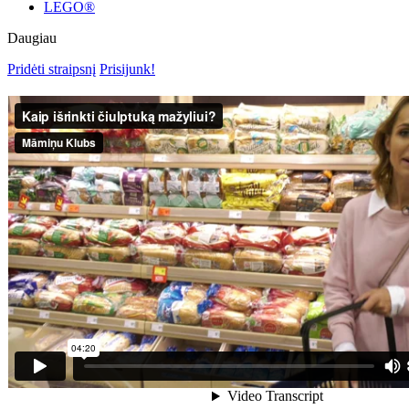
LEGO®
Daugiau
Pridėti straipsnį
Prisijunk!