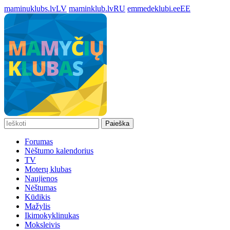
maminuklubs.lv
LV
maminklub.lv
RU
emmedeklubi.ee
EE
Paieška
Forumas
Nėštumo kalendorius
TV
Moterų klubas
Naujienos
Nėštumas
Kūdikis
Mažylis
Ikimokyklinukas
Moksleivis