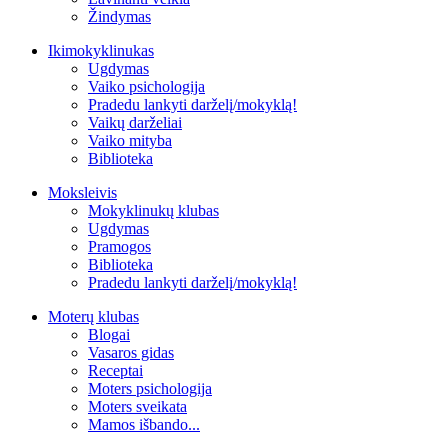
Žindymas
Ikimokyklinukas
Ugdymas
Vaiko psichologija
Pradedu lankyti darželį/mokyklą!
Vaikų darželiai
Vaiko mityba
Biblioteka
Moksleivis
Mokyklinukų klubas
Ugdymas
Pramogos
Biblioteka
Pradedu lankyti darželį/mokyklą!
Moterų klubas
Blogai
Vasaros gidas
Receptai
Moters psichologija
Moters sveikata
Mamos išbando...