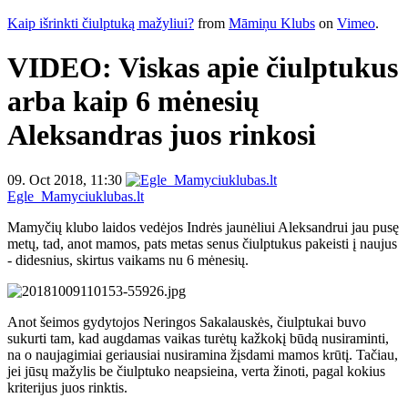
Kaip išrinkti čiulptuką mažyliui?
from
Māmiņu Klubs
on
Vimeo
.
VIDEO: Viskas apie čiulptukus
arba kaip 6 mėnesių
Aleksandras juos rinkosi
09. Oct 2018, 11:30
Egle_Mamyciuklubas.lt
Mamyčių klubo laidos vedėjos Indrės jaunėliui Aleksandrui jau pusę
metų, tad, anot mamos, pats metas senus č
iulptukus pakeisti į naujus
- didesnius, skirtus vaikams nu 6 mėnesių
.
Anot šeimos gydytojos
Neringos Sakalauskės,
čiulptukai buvo
sukurti tam, kad augdamas vaikas turėtų kažkokį būdą nusiraminti,
na o naujagimiai geriausiai nusiramina žįsdami mamos krūtį. Tačiau,
jei jūsų mažylis be čiulptuko neapsieina, verta žinoti, pagal kokius
kriterijus juos rinktis.