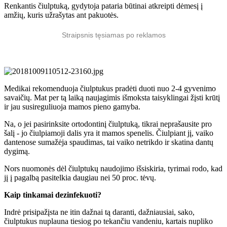
Renkantis čiulptuką, gydytoja pataria būtinai atkreipti dėmesį į
amžių, kuris užrašytas ant pakuotės.
Straipsnis tęsiamas po reklamos
Medikai rekomenduoja čiulptukus pradėti duoti nuo 2-4 gyvenimo
savaičių. Mat per tą laiką naujagimis išmoksta taisyklingai žįsti krūtį
ir jau susireguliuoja mamos pieno gamyba.
Na, o jei pasirinksite ortodontinį čiulptuką, tikrai neprašausite pro
šalį - jo č
iulpiamoji dalis yra it mamos spenelis. Čiulpiant jį, vaiko
dantenose sumažėja spaudimas, tai vaiko netrikdo ir skatina dantų
dygimą.
Nors nuomonės dėl čiulptukų naudojimo išsiskiria, tyrimai rodo, kad
jį į pagalbą pasitelkia daugiau nei 50 proc. tėvų.
Kaip tinkamai dezinfekuoti?
Indrė prisipažįsta ne itin dažnai tą daranti, dažniausiai, sako,
čiulptukus nuplauna tiesiog po tekančiu vandeniu, kartais nupliko