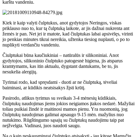
karštu vandeniu.
Kiek ir kaip valyti čulptukus, anot gydytojos Neringos, viskas
priklauso nuo to, kur tą čulptuką laikote, ar jis dažnai nukrenta ant
žemės ir pan. Net jei ir matote, kad čiulptukas labai apsivėlęs, virinti
jo penkias minutes tikrai nereikia, užtenka tiesiog nuplauti, o po to
nuplikyti verdančiu vandeniu.
Čiulptukai būna kaučiukiniai – natūralūs ir silikoniniai. Anot
gydytojos, silikoninio čiulptuko patogesnė higiena, jis atsparus
kramtymams, kas itin aktualu, dygstant dantukams, be to, jis
nesukelia alergijų.
Tyrimai rodo, kad spręsdami - duoti ar ne čiulptuką, tėveliai
baiminasi, ar kūdikis neatsisakys žįsti krūtį.
Pasirodo, atlikus tyrimus su sveikais 3-4 mėnesių kūdikiais,
čiulptukų naudojimas jiems jokios neigiamos įtakos nedarė. Mažyliai
toliau puikiai žindė ir maitinosi mamos pienu. Yra nuomonių, jog
čiulptukų naudojimas galimai apsaugo
9-15 mėn. mažylius nuo
nutukimo. Rūgštingumo sąsajų su čiulptukų naudojimu taip pat
neįžvelgta. Vadinasi, juos naudoti saugu.
Na o kaip neskausmingai čiulptuko atsisakyti - jau kitose Mamyčių