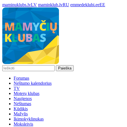
maminuklubs.lv
LV
maminklub.lv
RU
emmedeklubi.ee
EE
Paieška
Forumas
Nėštumo kalendorius
TV
Moterų klubas
Naujienos
Nėštumas
Kūdikis
Mažylis
Ikimokyklinukas
Moksleivis