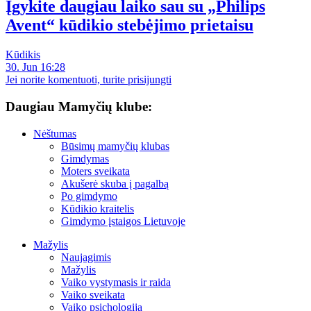
Įgykite daugiau laiko sau su „Philips
Avent“ kūdikio stebėjimo prietaisu
Kūdikis
30. Jun 16:28
Jei norite komentuoti, turite prisijungti
Daugiau Mamyčių klube:
Nėštumas
Būsimų mamyčių klubas
Gimdymas
Moters sveikata
Akušerė skuba į pagalbą
Po gimdymo
Kūdikio kraitelis
Gimdymo įstaigos Lietuvoje
Mažylis
Naujagimis
Mažylis
Vaiko vystymasis ir raida
Vaiko sveikata
Vaiko psichologija