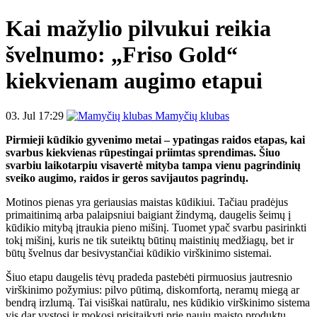
Kai mažylio pilvukui reikia
švelnumo: „Friso Gold“
kiekvienam augimo etapui
03. Jul 17:29
Mamyčių klubas
Pirmieji kūdikio gyvenimo metai – ypatingas raidos etapas, kai
svarbus kiekvienas rūpestingai priimtas sprendimas. Šiuo
svarbiu laikotarpiu visavertė mityba tampa vienu pagrindinių
sveiko augimo, raidos ir geros savijautos pagrindų.
Motinos pienas yra geriausias maistas kūdikiui. Tačiau pradėjus
primaitinimą arba palaipsniui baigiant žindymą, daugelis šeimų į
kūdikio mitybą įtraukia pieno mišinį. Tuomet ypač svarbu pasirinkti
tokį mišinį, kuris ne tik suteiktų būtinų maistinių medžiagų, bet ir
būtų švelnus dar besivystančiai kūdikio virškinimo sistemai.
Šiuo etapu daugelis tėvų pradeda pastebėti pirmuosius jautresnio
virškinimo požymius: pilvo pūtimą, diskomfortą, neramų miegą ar
bendrą irzlumą. Tai visiškai natūralu, nes kūdikio virškinimo sistema
vis dar vystosi ir mokosi prisitaikyti prie naujų maisto produktų.