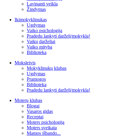
Lavinanti veikla
Žindymas
Ikimokyklinukas
Ugdymas
Vaiko psichologija
Pradedu lankyti darželį/mokyklą!
Vaikų darželiai
Vaiko mityba
Biblioteka
Moksleivis
Mokyklinukų klubas
Ugdymas
Pramogos
Biblioteka
Pradedu lankyti darželį/mokyklą!
Moterų klubas
Blogai
Vasaros gidas
Receptai
Moters psichologija
Moters sveikata
Mamos išbando...