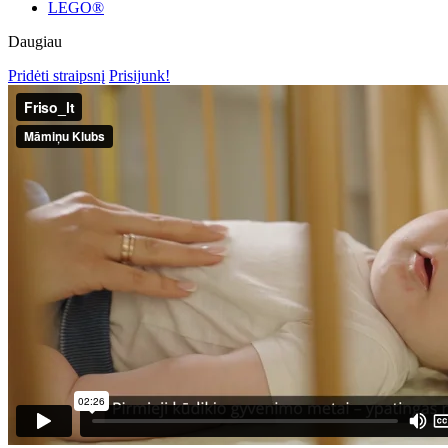
LEGO®
Daugiau
Pridėti straipsnį
Prisijunk!