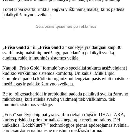
Todėl labai svarbu rinktis lengvai virškinamą maistą, kuris padeda
palaikyti žarnyno sveikatą.
Straipsnis tęsiamas po reklamos
„Friso Gold 2“ ir „Friso Gold 3“
sudėtyje yra daugiau kaip 30
svarbiausių maistinių medžiagų, padedančių palaikyti sveiką
augimą, raidą ir imuninės sistemos veiklą.
Naujoji „Friso Gold“ formulė buvo specialiai sukurta atsižvelgiant į
kūdikio virškinimo sistemos komfortą. Unikalus „Milk Lipid
Complex“ padeda kūdikio organizmui lengviau pasisavinti maistines
medžiagas ir palaiko žarnyno sveikatą.
Be to, oligosacharidai ir prebiotikai padeda palaikyti sveiką žarnyno
mikrobiotą, kuri atlieka svarbų vaidmenį tiek virškinimo, tiek
imuninės sistemos veikloje.
„Friso“ sudėtyje taip pat yra svarbių riebalų rūgščių DHA ir ARA,
kurios prisideda prie normalios smegenų ir regėjimo raidos. Dėl
unikalios „LockNutri™“ technologijos pienas apdorojamas švelniai,
taip išsaugoma natūralesnė maistinių medžiagų forma.