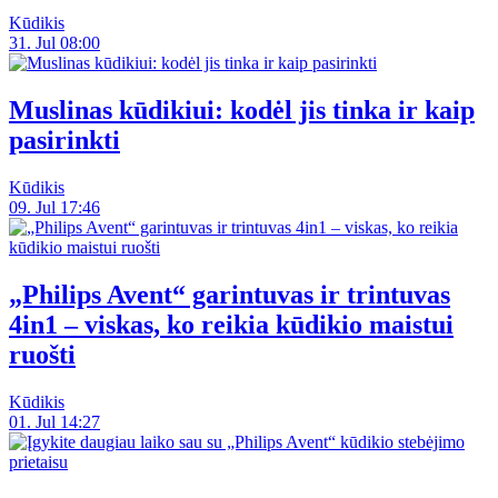
Kūdikis
31. Jul 08:00
Muslinas kūdikiui: kodėl jis tinka ir kaip
pasirinkti
Kūdikis
09. Jul 17:46
„Philips Avent“ garintuvas ir trintuvas
4in1 – viskas, ko reikia kūdikio maistui
ruošti
Kūdikis
01. Jul 14:27