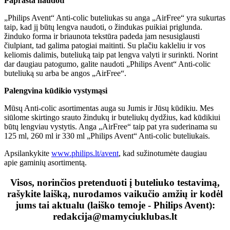
Paprasta naudoti
„Philips Avent“ Anti-colic buteliukas su anga „AirFree“ yra sukurtas
taip, kad jį būtų lengva naudoti, o žindukas puikiai priglunda.
žinduko forma ir briaunota tekstūra padeda jam nesusiglausti
čiulpiant, tad galima patogiai maitinti. Su plačiu kakleliu ir vos
keliomis dalimis, buteliuką taip pat lengva valyti ir surinkti. Norint
dar daugiau patogumo, galite naudoti „Philips Avent“ Anti-colic
buteliuką su arba be angos „AirFree“.
Palengvina kūdikio vystymąsi
Mūsų Anti-colic asortimentas auga su Jumis ir Jūsų kūdikiu. Mes
siūlome skirtingo srauto žindukų ir buteliukų dydžius, kad kūdikiui
būtų lengviau vystytis. Anga „AirFree“ taip pat yra suderinama su
125 ml, 260 ml ir 330 ml „Philips Avent“ Anti-colic buteliukais.
Apsilankykite
www.philips.lt/avent
, kad sužinotumėte daugiau
apie gaminių asortimentą.
Visos, norinčios pretenduoti į buteliuko testavimą,
rašykite laišką, nurodamos vaikučio amžių ir kodėl
jums tai aktualu (laiško temoje - Philips Avent):
redakcija@mamyciuklubas.lt