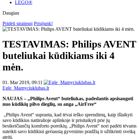
LEGO®
Daugiau
Pridėti straipsnį
Prisijunk!
TESTAVIMAS: Philips AVENT
buteliukai kūdikiams iki 4
mėn.
01. Mar 2019, 09:11
Egle_Mamyciuklubas.lt
NAUJAS – „Philips Avent“ buteliukas, padedantis apsisaugoti
nuo kūdikių pilvo dieglių, su anga „AirFree“
„Philips Avent“ supranta, kad tėvai ieško sprendimų, kaip išlaikyti
savo kūdikius natūralioje aplinkoje ir prisitaikyti prie jų
besikeičiančių komforto poreikių.
„Philips Avent“ nori padėti tėvams
suteikti savo kūdikiui geriausią gyvenimo pradžią ir užtikrinti sveiką
ateitį.