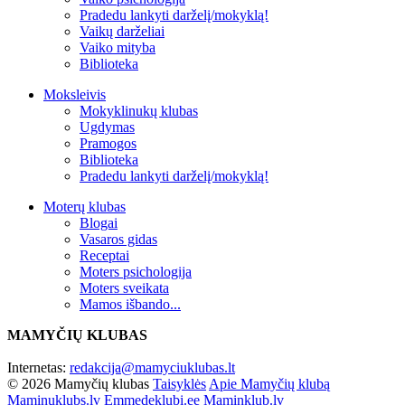
Pradedu lankyti darželį/mokyklą!
Vaikų darželiai
Vaiko mityba
Biblioteka
Moksleivis
Mokyklinukų klubas
Ugdymas
Pramogos
Biblioteka
Pradedu lankyti darželį/mokyklą!
Moterų klubas
Blogai
Vasaros gidas
Receptai
Moters psichologija
Moters sveikata
Mamos išbando...
MAMYČIŲ KLUBAS
Internetas:
redakcija@mamyciuklubas.lt
© 2026 Mamyčių klubas
Taisyklės
Apie Mamyčių klubą
Maminuklubs.lv
Emmedeklubi.ee
Maminklub.lv