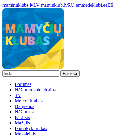
maminuklubs.lv
LV
maminklub.lv
RU
emmedeklubi.ee
EE
Paieška
Forumas
Nėštumo kalendorius
TV
Moterų klubas
Naujienos
Nėštumas
Kūdikis
Mažylis
Ikimokyklinukas
Moksleivis