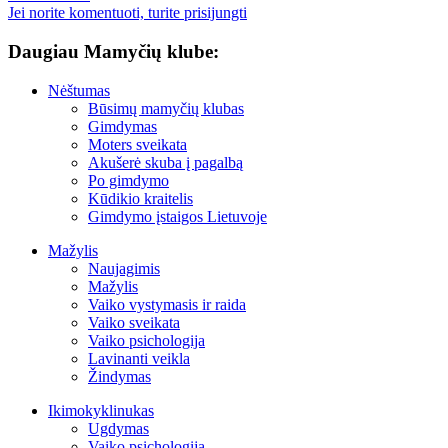
Jei norite komentuoti, turite prisijungti
Daugiau Mamyčių klube:
Nėštumas
Būsimų mamyčių klubas
Gimdymas
Moters sveikata
Akušerė skuba į pagalbą
Po gimdymo
Kūdikio kraitelis
Gimdymo įstaigos Lietuvoje
Mažylis
Naujagimis
Mažylis
Vaiko vystymasis ir raida
Vaiko sveikata
Vaiko psichologija
Lavinanti veikla
Žindymas
Ikimokyklinukas
Ugdymas
Vaiko psichologija