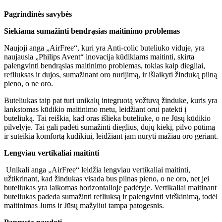
Pagrindinės savybės
Siekiama sumažinti bendrąsias maitinimo problemas
Naujoji anga „AirFree“, kuri yra Anti-colic buteliuko viduje, yra
naujausia „Philips Avent“ inovacija kūdikiams maitinti, skirta
palengvinti bendrąsias maitinimo problemas, tokias kaip diegliai,
refliuksas ir dujos, sumažinant oro nurijimą, ir išlaikyti žinduką pilną
pieno, o ne oro.
Buteliukas taip pat turi unikalų integruotą vožtuvą žinduke, kuris yra
lankstomas kūdikio maitinimo metu, leidžiant orui patekti į
buteliuką. Tai reiškia, kad oras išlieka buteliuke, o ne Jūsų kūdikio
pilvelyje. Tai gali padėti sumažinti dieglius, dujų kiekį, pilvo pūtimą
ir suteikia komfortą kūdikiui, leidžiant jam nuryti mažiau oro geriant.
Lengviau vertikaliai maitinti
Unikali anga „AirFree“ leidžia lengviau vertikaliai maitinti,
užtikrinant, kad žindukas visada bus pilnas pieno, o ne oro, net jei
buteliukas yra laikomas horizontalioje padėtyje. Vertikaliai maitinant
buteliukas padeda sumažinti refliuksą ir palengvinti virškinimą, todėl
maitinimas Jums ir Jūsų mažyliui tampa patogesnis.