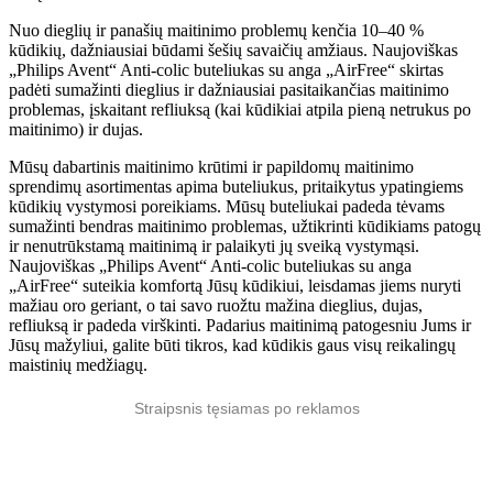
Nuo dieglių ir panašių maitinimo problemų kenčia 10–40 %
kūdikių, dažniausiai būdami šešių savaičių amžiaus. Naujoviškas
„Philips Avent“ Anti-colic buteliukas su anga „AirFree“ skirtas
padėti sumažinti dieglius ir dažniausiai pasitaikančias maitinimo
problemas, įskaitant refliuksą (kai kūdikiai atpila pieną netrukus po
maitinimo) ir dujas.
Mūsų dabartinis maitinimo krūtimi ir papildomų maitinimo
sprendimų asortimentas apima buteliukus, pritaikytus ypatingiems
kūdikių vystymosi poreikiams. Mūsų buteliukai padeda tėvams
sumažinti bendras maitinimo problemas, užtikrinti kūdikiams patogų
ir nenutrūkstamą maitinimą ir palaikyti jų sveiką vystymąsi.
Naujoviškas „Philips Avent“ Anti-colic buteliukas su anga
„AirFree“ suteikia komfortą Jūsų kūdikiui, leisdamas jiems nuryti
mažiau oro geriant, o tai savo ruožtu mažina dieglius, dujas,
refliuksą ir padeda virškinti. Padarius maitinimą patogesniu Jums ir
Jūsų mažyliui, galite būti tikros, kad kūdikis gaus visų reikalingų
maistinių medžiagų.
Straipsnis tęsiamas po reklamos