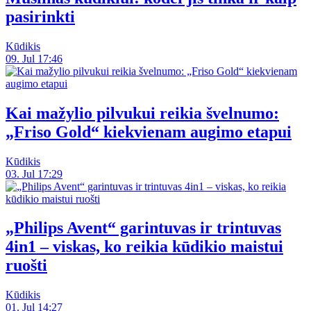
pasirinkti
Kūdikis
09. Jul 17:46
Kai mažylio pilvukui reikia švelnumo:
„Friso Gold“ kiekvienam augimo etapui
Kūdikis
03. Jul 17:29
„Philips Avent“ garintuvas ir trintuvas
4in1 – viskas, ko reikia kūdikio maistui
ruošti
Kūdikis
01. Jul 14:27