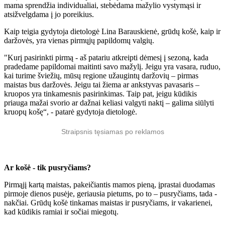
mama sprendžia individualiai, stebėdama mažylio vystymąsi ir
atsižvelgdama į jo poreikius.
Kaip teigia gydytoja dietologė Lina Barauskienė, grūdų košė, kaip ir
daržovės, yra vienas pirmųjų papildomų valgių.
"Kurį pasirinkti pirmą - aš patariu atkreipti dėmesį į sezoną, kada
pradedame papildomai maitinti savo mažylį. Jeigu yra vasara, ruduo,
kai turime šviežių, mūsų regione užaugintų daržovių – pirmas
maistas bus daržovės. Jeigu tai žiema ar ankstyvas pavasaris –
kruopos yra tinkamesnis pasirinkimas. Taip pat, jeigu kūdikis
priauga mažai svorio ar dažnai keliasi valgyti naktį – galima siūlyti
kruopų košę“, - patarė gydytoja dietologė.
Straipsnis tęsiamas po reklamos
Ar košė - tik pusryčiams?
Pirmąjį kartą maistas, pakeičiantis mamos pieną, įprastai duodamas
pirmoje dienos pusėje, geriausia pietums, po to – pusryčiams, tada -
nakčiai. Grūdų košė tinkamas maistas ir pusryčiams, ir vakarienei,
kad kūdikis ramiai ir sočiai miegotų.