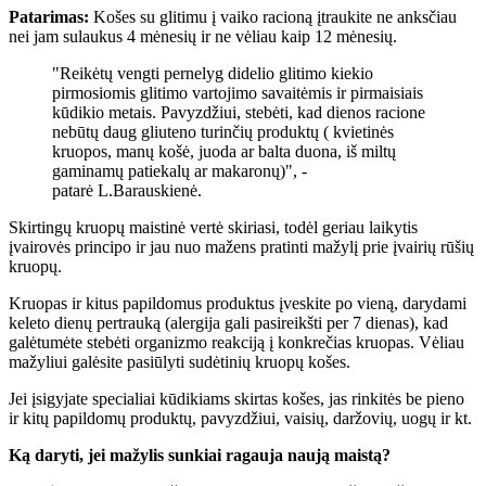
Patarimas:
Košes su glitimu į vaiko racioną įtraukite ne anksčiau
nei jam sulaukus 4 mėnesių ir ne vėliau kaip 12 mėnesių.
"Reikėtų vengti pernelyg didelio glitimo kiekio
pirmosiomis glitimo vartojimo savaitėmis ir pirmaisiais
kūdikio metais. Pavyzdžiui, stebėti, kad dienos racione
nebūtų daug gliuteno turinčių produktų ( kvietinės
kruopos, manų košė, juoda ar balta duona, iš miltų
gaminamų patiekalų ar makaronų)", -
patarė L.Barauskienė.
Skirtingų kruopų maistinė vertė skiriasi, todėl geriau laikytis
įvairovės principo ir jau nuo mažens pratinti mažylį prie įvairių rūšių
kruopų.
Kruopas ir kitus papildomus produktus įveskite po vieną, darydami
keleto dienų pertrauką (alergija gali pasireikšti per 7 dienas), kad
galėtumėte stebėti organizmo reakciją į konkrečias kruopas. Vėliau
mažyliui galėsite pasiūlyti sudėtinių kruopų košes.
Jei įsigyjate specialiai kūdikiams skirtas košes, jas rinkitės be pieno
ir kitų papildomų produktų, pavyzdžiui, vaisių, daržovių, uogų ir kt.
Ką daryti, jei mažylis sunkiai ragauja naują maistą?