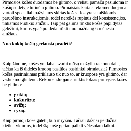
Pirmosios košės duodamos be glitimo, o vėliau pamažu pasiūloma ir
košių sudėtyje turinčių glitimo. Pirmaisiais kartais rekomenduojama
vartoti specialiai mažyliams skirtas košes. Jos yra su aiškiomis
paruošimo instrukcijomis, todėl nereikės rūpintis dėl konsistencijos,
tinkamos kūdikio amžiui. Taip pat galima rinktis košes papildytas
geležimi, kurios ypač pradeda trūkti nuo maždaug 6 mėnesio
amžiaus.
Nuo kokių košių geriausia pradėti?
Kaip žinome, košės yra labai svarbi mūsų mažylių raciono dalis,
tačiau ką iš didelės kruopų pasiūlos pasirinkti pirmiausia? Pirmosios
košės pasirinkimas priklauso tik nuo to, ar kruopose yra glitimo, dar
vadinamo gliutenu. Rekomenduojama rinktis tokias pirmąsias košes
be glitimo:
grikių;
kukurūzų;
avižų;
ryžių.
Kaip pirmoji košė galėtų būti ir ryžiai. Tačiau dažnai jie dažnai
kietina vidurius, todėl šią košę geriau palikti vėlesniam laikui.