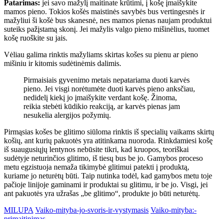
Patarimas:
jei savo mažylį maitinate krūtimi, į košę įmaišykite
mamos pieno. Tokios košės maistinės savybės bus vertingesnės ir
mažyliui ši košė bus skanesnė, nes mamos pienas naujam produktui
suteiks pažįstamą skonį. Jei mažylis valgo pieno mišinėlius, tuomet
košę ruoškite su jais.
Vėliau galima rinktis mažyliams skirtas košes su pienu ar pieno
mišiniu ir kitomis sudėtinėmis dalimis.
Pirmaisiais gyvenimo metais nepatariama duoti karvės
pieno. Jei visgi norėtumėte duoti karvės pieno anksčiau,
nedidelį kiekį jo įmaišykite verdant košę. Žinoma,
reikia stebėti kūdikio reakciją, ar karvės pienas jam
nesukelia alergijos požymių.
Pirmąsias košes be glitimo siūloma rinktis iš specialių vaikams skirtų
košių, ant kurių pakuotės yra atitinkama nuoroda. Rinkdamiesi košę
iš suaugusiųjų lentynos nebūsite tikri, kad kruopos, teoriškai
sudėtyje neturinčios glitimo, iš tiesų bus be jo. Gamybos proceso
metu egzistuoja nemaža tikimybė glitimui patekti į produktą,
kuriame jo neturėtų būti. Taip nutinka todėl, kad gamybos metu toje
pačioje linijoje gaminami ir produktai su glitimu, ir be jo. Visgi, jei
ant pakuotės yra užrašas „be glitimo“, produkte jo būti neturėtų.
MILUPA
Vaiko-mityba-jo-svoris-ir-vystymasis
Vaiko-mityba:-
primaitinimas