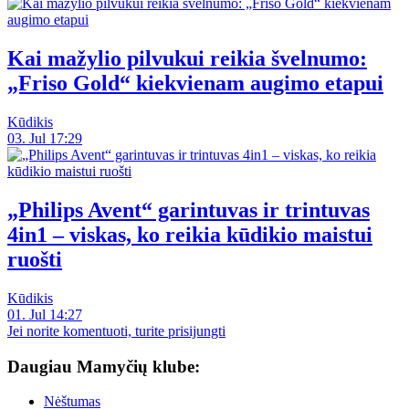
Kai mažylio pilvukui reikia švelnumo:
„Friso Gold“ kiekvienam augimo etapui
Kūdikis
03. Jul 17:29
„Philips Avent“ garintuvas ir trintuvas
4in1 – viskas, ko reikia kūdikio maistui
ruošti
Kūdikis
01. Jul 14:27
Jei norite komentuoti, turite prisijungti
Daugiau Mamyčių klube:
Nėštumas