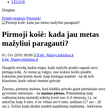
LEGO®
Daugiau
Pridėti straipsnį
Prisijunk!
Pirmoji košė: kada jau metas
mažyliui paragauti?
01. Oct 2019, 00:00
Egle_Mamyciuklubas.lt
Daugelis tėvelių laukia etapo, kada mažylis pradės ragauti savo
pirmąją košę. Ar noriai ją valgys, nuo kokios košės pradėti,
kokiomis porcijomis duoti, kaip teisingai maitinti - tai tik keli
klausimai, kurie sukasi mamos galvoje.
Žinoma, pirmasis maistas, kurį kūdikis privalo gauti pirmaisiais savo
gyvenimo mėnesiais – tai
mamos pienas.
Primaitinimą (taip
vadinamą kietą maistelį) reikėtų įvesti nuo 4–6 mėnesių, t.y. ne
anksčiau kaip 4 mėn. ir ne vėliau nei 6 mėn. amžiaus (17 sav - 26
sav.). Tačiau kada tiksliai pradėti papildomą maitinimą - kiekviena