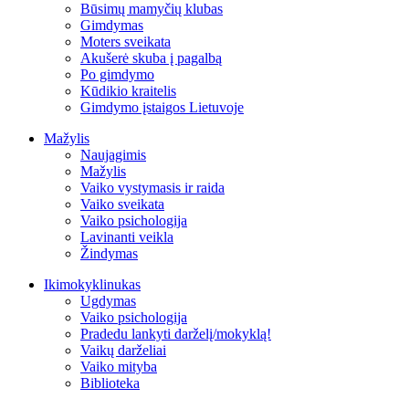
Būsimų mamyčių klubas
Gimdymas
Moters sveikata
Akušerė skuba į pagalbą
Po gimdymo
Kūdikio kraitelis
Gimdymo įstaigos Lietuvoje
Mažylis
Naujagimis
Mažylis
Vaiko vystymasis ir raida
Vaiko sveikata
Vaiko psichologija
Lavinanti veikla
Žindymas
Ikimokyklinukas
Ugdymas
Vaiko psichologija
Pradedu lankyti darželį/mokyklą!
Vaikų darželiai
Vaiko mityba
Biblioteka