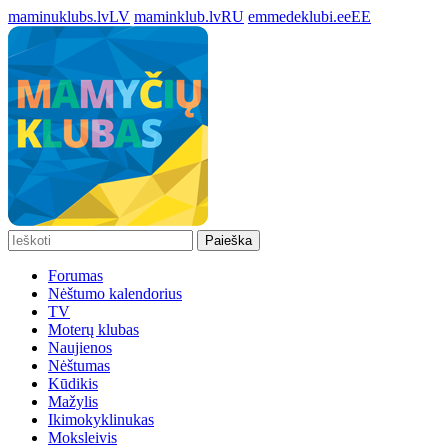
maminuklubs.lv
LV
maminklub.lv
RU
emmedeklubi.ee
EE
Paieška
Forumas
Nėštumo kalendorius
TV
Moterų klubas
Naujienos
Nėštumas
Kūdikis
Mažylis
Ikimokyklinukas
Moksleivis