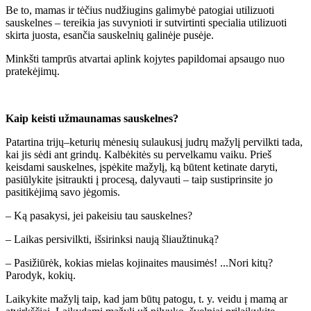
Be to, mamas ir tėčius nudžiugins galimybė patogiai utilizuoti
sauskelnes – tereikia jas suvynioti ir sutvirtinti specialia utilizuoti
skirta juosta, esančia sauskelnių galinėje pusėje.
Minkšti tamprūs atvartai aplink kojytes papildomai apsaugo nuo
pratekėjimų.
Kaip keisti užmaunamas sauskelnes?
Patartina trijų–keturių mėnesių sulaukusį judrų mažylį pervilkti tada,
kai jis sėdi ant grindų. Kalbėkitės su pervelkamu vaiku. Prieš
keisdami sauskelnes, įspėkite mažylį, ką būtent ketinate daryti,
pasiūlykite įsitraukti į procesą, dalyvauti – taip sustiprinsite jo
pasitikėjimą savo jėgomis.
– Ką pasakysi, jei pakeisiu tau sauskelnes?
– Laikas persivilkti, išsirinksi naują šliaužtinuką?
– Pasižiūrėk, kokias mielas kojinaites mausimės! ...Nori kitų?
Parodyk, kokių.
Laikykite mažylį taip, kad jam būtų patogu, t. y. veidu į mamą ar