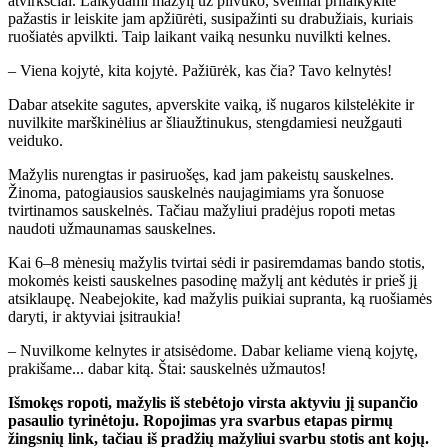
atvirkščiai. Laikydami mažylį už pilvuko, švelniai prilaikykite
pažastis ir leiskite jam apžiūrėti, susipažinti su drabužiais, kuriais
ruošiatės apvilkti. Taip laikant vaiką nesunku nuvilkti kelnes.
– Viena kojytė, kita kojytė. Pažiūrėk, kas čia? Tavo kelnytės!
Dabar atsekite sagutes, apverskite vaiką, iš nugaros kilstelėkite ir
nuvilkite marškinėlius ar šliaužtinukus, stengdamiesi neužgauti
veiduko.
Mažylis nurengtas ir pasiruošęs, kad jam pakeistų sauskelnes.
Žinoma, patogiausios sauskelnės naujagimiams yra šonuose
tvirtinamos sauskelnės. Tačiau mažyliui pradėjus ropoti metas
naudoti užmaunamas sauskelnes.
Kai 6–8 mėnesių mažylis tvirtai sėdi ir pasiremdamas bando stotis,
mokomės keisti sauskelnes pasodinę mažylį ant kėdutės ir prieš jį
atsiklaupę. Neabejokite, kad mažylis puikiai supranta, ką ruošiamės
daryti, ir aktyviai įsitraukia!
– Nuvilkome kelnytes ir atsisėdome. Dabar keliame vieną kojytę,
prakišame... dabar kitą. Štai: sauskelnės užmautos!
Išmokęs ropoti, mažylis iš stebėtojo virsta aktyviu jį supančio
pasaulio tyrinėtoju. Ropojimas yra svarbus etapas pirmų
žingsnių link, tačiau iš pradžių mažyliui svarbu stotis ant kojų.