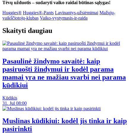
Tėvų užduotis – sudaryti vaiko raidai būtinas sąlygas!
Huggies®
Huggies®-Pants
Lavinantys-užsiėmimai
Mažųjų-
vaikščiotojų-klubas
Vaiko-vystymasis-ir-raida
Skaityti daugiau
Pasaulinė žindymo savaitė: kaip
pasiruošti žindymui ir kodėl parama
mamai yra ne mažiau svarbi nei parama
kūdikiui
Kūdikis
31. Jul 08:00
Muslinas kūdikiui: kodėl jis tinka ir kaip
pasirinkti