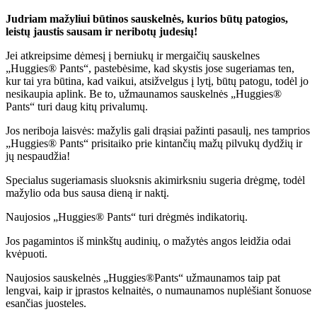
Judriam mažyliui būtinos sauskelnės, kurios būtų patogios,
leistų jaustis sausam ir neribotų judesių!
Jei atkreipsime dėmesį į berniukų ir mergaičių sauskelnes
„Huggies® Pants“, pastebėsime, kad skystis jose sugeriamas ten,
kur tai yra būtina, kad vaikui, atsižvelgus į lytį, būtų patogu, todėl jo
nesikaupia aplink. Be to, užmaunamos sauskelnės „Huggies®
Pants“ turi daug kitų privalumų.
Jos neriboja laisvės: mažylis gali drąsiai pažinti pasaulį, nes tamprios
„Huggies® Pants“ prisitaiko prie kintančių mažų pilvukų dydžių ir
jų nespaudžia!
Specialus sugeriamasis sluoksnis akimirksniu sugeria drėgmę, todėl
mažylio oda bus sausa dieną ir naktį.
Naujosios „Huggies® Pants“ turi drėgmės indikatorių.
Jos pagamintos iš minkštų audinių, o mažytės angos leidžia odai
kvėpuoti.
Naujosios sauskelnės „Huggies®Pants“ užmaunamos taip pat
lengvai, kaip ir įprastos kelnaitės, o numaunamos nuplėšiant šonuose
esančias juosteles.