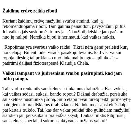
Žaidimų erdvę reikia riboti
Kuriant žaidimų erdvę mažyliui svarbu atminti, kad ją
rekomenduojama riboti. Tam galima panaudoti, pavyzdžiui, pufus.
Jei vaikas jais susidomės ir ims jais šliaužioti, leiskite jam pačiam
nuo jų nulipti. Nereikia bijoti ir nerimauti, kad vaikas nukris.
„Ropojimas yra svarbus vaiko raidai. Tikrai nėra gerai praleisti kurį
nors etapą. Būtent todėl visada pasakoju tėvams, kad visi vaikai
ropoja, tiesiog tai priklauso nuo tinkamai įrengtos aplinkos“, –
patirtimi dalijasi fizioterapeutė Klaudija Chela.
Vaikui tampant vis judresniam svarbu pasirūpinti, kad jam
būtų patogu.
Tai svarbu renkantis sauskelnes ir tinkamus drabužius. Kas vyksta,
kai vaikas sėdasi, sukasi, bando ropoti? Dažnai drabužiai persisuka,
sauskelnės nusmunka į šoną. Šiuo etapu tėvai turėtų teikti pirmenybę
patogiems ir praktiškiems drabužiams. Netinkamos sauskelnės taip
pat kartais trukdo. Tai, kas dar vakar puikiai tiko gulinčiam mažyliui,
šiandien jau persisuka ir praleidžia skystį. Laikas rinktis kitų rūšių
sauskelnes, specialiai sukurtas aktyvaus amžiaus vaikui!