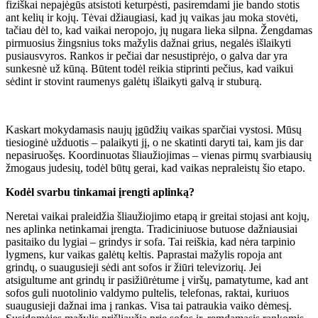
fiziškai nepajėgūs atsistoti keturpėsti, pasiremdami jie bando stotis
ant kelių ir kojų. Tėvai džiaugiasi, kad jų vaikas jau moka stovėti,
tačiau dėl to, kad vaikai neropojo, jų nugara lieka silpna. Žengdamas
pirmuosius žingsnius toks mažylis dažnai grius, negalės išlaikyti
pusiausvyros. Rankos ir pečiai dar nesustiprėjo, o galva dar yra
sunkesnė už kūną. Būtent todėl reikia stiprinti pečius, kad vaikui
sėdint ir stovint raumenys galėtų išlaikyti galvą ir stuburą.
Kaskart mokydamasis naujų įgūdžių vaikas sparčiai vystosi. Mūsų
tiesioginė užduotis – palaikyti jį, o ne skatinti daryti tai, kam jis dar
nepasiruošęs. Koordinuotas šliaužiojimas – vienas pirmų svarbiausių
žmogaus judesių, todėl būtų gerai, kad vaikas nepraleistų šio etapo.
Kodėl svarbu tinkamai įrengti aplinką?
Neretai vaikai praleidžia šliaužiojimo etapą ir greitai stojasi ant kojų,
nes aplinka netinkamai įrengta. Tradiciniuose butuose dažniausiai
pasitaiko du lygiai – grindys ir sofa. Tai reiškia, kad nėra tarpinio
lygmens, kur vaikas galėtų keltis. Paprastai mažylis ropoja ant
grindų, o suaugusieji sėdi ant sofos ir žiūri televizorių. Jei
atsigultume ant grindų ir pasižiūrėtume į viršų, pamatytume, kad ant
sofos guli nuotolinio valdymo pultelis, telefonas, raktai, kuriuos
suaugusieji dažnai ima į rankas. Visa tai patraukia vaiko dėmesį.