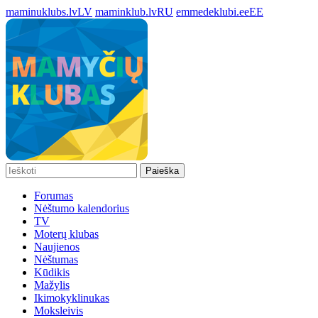
maminuklubs.lv
LV
maminklub.lv
RU
emmedeklubi.ee
EE
Paieška
Forumas
Nėštumo kalendorius
TV
Moterų klubas
Naujienos
Nėštumas
Kūdikis
Mažylis
Ikimokyklinukas
Moksleivis