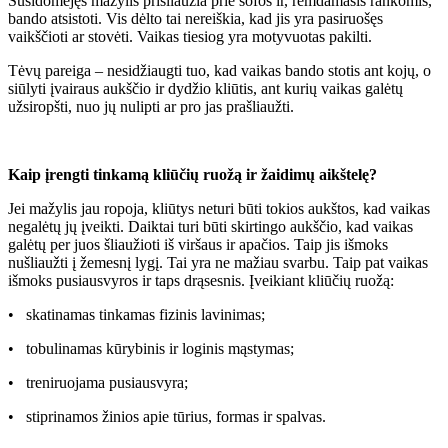
Susidomėjęs mažylis prišliaužia prie sofos ir, remdamasis rankomis,
bando atsistoti. Vis dėlto tai nereiškia, kad jis yra pasiruošęs
vaikščioti ar stovėti. Vaikas tiesiog yra motyvuotas pakilti.
Tėvų pareiga – nesidžiaugti tuo, kad vaikas bando stotis ant kojų, o
siūlyti įvairaus aukščio ir dydžio kliūtis, ant kurių vaikas galėtų
užsiropšti, nuo jų nulipti ar pro jas prašliaužti.
Kaip įrengti tinkamą kliūčių ruožą ir žaidimų aikštelę?
Jei mažylis jau ropoja, kliūtys neturi būti tokios aukštos, kad vaikas
negalėtų jų įveikti. Daiktai turi būti skirtingo aukščio, kad vaikas
galėtų per juos šliaužioti iš viršaus ir apačios. Taip jis išmoks
nušliaužti į žemesnį lygį. Tai yra ne mažiau svarbu. Taip pat vaikas
išmoks pusiausvyros ir taps drąsesnis. Įveikiant kliūčių ruožą:
• skatinamas tinkamas fizinis lavinimas;
• tobulinamas kūrybinis ir loginis mąstymas;
• treniruojama pusiausvyra;
• stiprinamos žinios apie tūrius, formas ir spalvas.