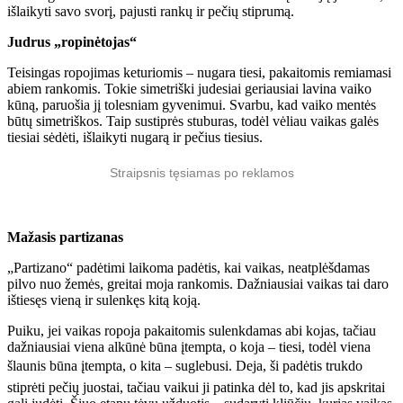
išlaikyti savo svorį, pajusti rankų ir pečių stiprumą.
Judrus „ropinėtojas“
Teisingas ropojimas keturiomis – nugara tiesi, pakaitomis remiamasi
abiem rankomis. Tokie simetriški judesiai geriausiai lavina vaiko
kūną, paruošia jį tolesniam gyvenimui. Svarbu, kad vaiko mentės
būtų simetriškos. Taip sustiprės stuburas, todėl vėliau vaikas galės
tiesiai sėdėti, išlaikyti nugarą ir pečius tiesius.
Straipsnis tęsiamas po reklamos
Mažasis partizanas
„Partizano“ padėtimi laikoma padėtis, kai vaikas, neatplėšdamas
pilvo nuo žemės, greitai moja rankomis. Dažniausiai vaikas tai daro
ištiesęs vieną ir sulenkęs kitą koją.
Puiku, jei vaikas ropoja pakaitomis sulenkdamas abi kojas, tačiau
dažniausiai viena alkūnė būna įtempta, o koja – tiesi, todėl viena
šlaunis būna įtempta, o kita – suglebusi. Deja, ši padėtis trukdo
stiprėti pečių juostai, tačiau vaikui ji patinka dėl to, kad jis apskritai