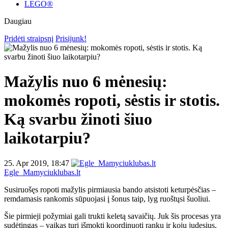
LEGO®
Daugiau
Pridėti straipsnį
Prisijunk!
Mažylis nuo 6 mėnesių:
mokomės ropoti, sėstis ir stotis.
Ką svarbu žinoti šiuo
laikotarpiu?
25. Apr 2019, 18:47
Egle_Mamyciuklubas.lt
Susiruošęs ropoti mažylis pirmiausia bando atsistoti keturpėsčias –
remdamasis rankomis sūpuojasi į šonus taip, lyg ruoštųsi šuoliui.
Šie pirmieji požymiai gali trukti keletą savaičių. Juk šis procesas yra
sudėtingas – vaikas turi išmokti koordinuoti rankų ir kojų judesius,