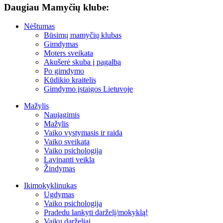
Daugiau Mamyčių klube:
Nėštumas
Būsimų mamyčių klubas
Gimdymas
Moters sveikata
Akušerė skuba į pagalbą
Po gimdymo
Kūdikio kraitelis
Gimdymo įstaigos Lietuvoje
Mažylis
Naujagimis
Mažylis
Vaiko vystymasis ir raida
Vaiko sveikata
Vaiko psichologija
Lavinanti veikla
Žindymas
Ikimokyklinukas
Ugdymas
Vaiko psichologija
Pradedu lankyti darželį/mokyklą!
Vaikų darželiai