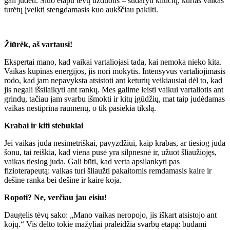
gali judėti. Šiuo etapu tėvų užduotis – sudaryti kliūčių, kurias vaikas
turėtų įveikti stengdamasis kuo aukščiau pakilti.
Žiūrėk, aš vartausi!
Ekspertai mano, kad vaikai vartaliojasi tada, kai nemoka nieko kita.
Vaikas kupinas energijos, jis nori mokytis. Intensyvus vartaliojimasis
rodo, kad jam nepavyksta atsistoti ant keturių veikiausiai dėl to, kad
jis negali išsilaikyti ant rankų. Mes galime leisti vaikui vartaliotis ant
grindų, tačiau jam svarbu išmokti ir kitų įgūdžių, mat taip judėdamas
vaikas nestiprina raumenų, o tik pasiekia tikslą.
Krabai ir kiti stebuklai
Jei vaikas juda nesimetriškai, pavyzdžiui, kaip krabas, ar tiesiog juda
šonu, tai reiškia, kad viena pusė yra silpnesnė ir, užuot šliaužiojęs,
vaikas tiesiog juda. Gali būti, kad verta apsilankyti pas
fizioterapeutą: vaikas turi šliaužti pakaitomis remdamasis kaire ir
dešine ranka bei dešine ir kaire koja.
Ropoti? Ne, verčiau jau eisiu!
Daugelis tėvų sako: „Mano vaikas neropojo, jis iškart atsistojo ant
kojų.“ Vis dėlto tokie mažyliai praleidžia svarbų etapą: būdami