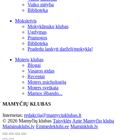
Vaiko mityba
Biblioteka
Moksleivis
Mokyklinukų klubas
Ugdymas
Pramogos
Biblioteka
Pradedu lankyti darželį/mokyklą!
Moterų klubas
Blogai
Vasaros gidas
Receptai
Moters psichologija
Moters sveikata
Mamos išbando...
MAMYČIŲ KLUBAS
Internetas:
redakcija@mamyciuklubas.lt
© 2026 Mamyčių klubas
Taisyklės
Apie Mamyčių klubą
Maminuklubs.lv
Emmedeklubi.ee
Maminklub.lv